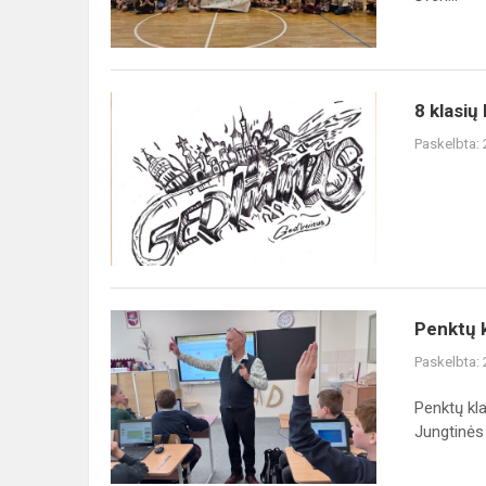
8
8 klasių
klasių
Paskelbta:
kūrybinių
darbų
paroda
„Kunigaikščio
Gedimino
eksl...
Penktų
Penktų k
klasių
Paskelbta:
mokiniai
mokėsi
Penktų kla
išmaniai
Jungtinės 
ieškoti
internete