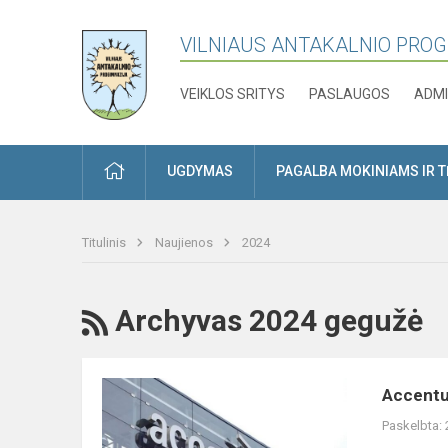
VILNIAUS ANTAKALNIO PRO
VEIKLOS SRITYS
PASLAUGOS
ADMI
PRADŽIA
UGDYMAS
PAGALBA MOKINIAMS IR 
Titulinis
Naujienos
2024
RSS
Archyvas 2024 gegužė
Accenture
Accentur
Lithuania
Paskelbta:
karjeros