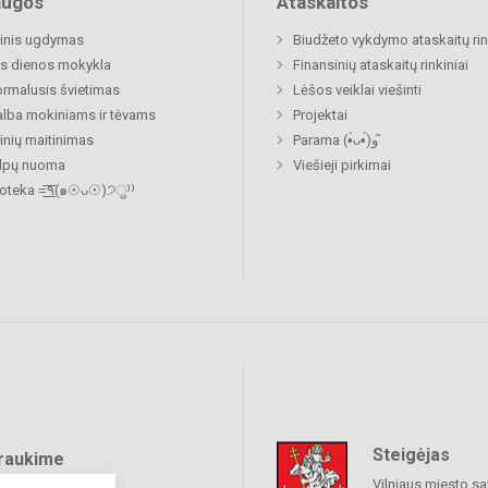
augos
Ataskaitos
inis ugdymas
Biudžeto vykdymo ataskaitų rin
s dienos mokykla
Finansinių ataskaitų rinkiniai
rmalusis švietimas
Lėšos veiklai viešinti
lba mokiniams ir tėvams
Projektai
nių maitinimas
Parama (•̀ᴗ•́)و ̑̑
alpų nuoma
Viešieji pirkimai
Biblioteka =͟͟͞͞٩(๑☉ᴗ☉)੭ु⁾⁾
Steigėjas
raukime
Vilniaus miesto sa