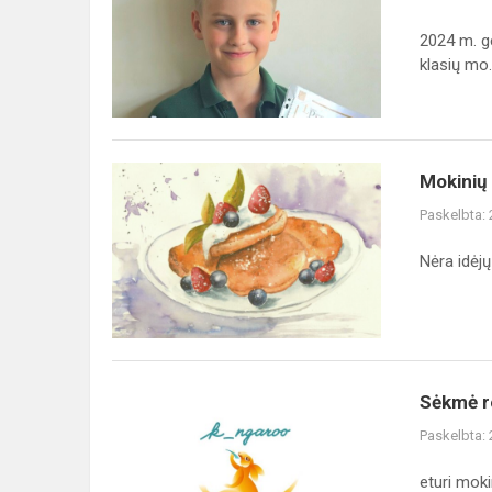
konkursas
šalies
2024 m. g
3-
klasių mo..
ių
ir
4-
ų
Mokinių
Mokinių
klasi...
receptų
Paskelbta:
knyga
vokiškai
Nėra idėjų
Sėkmė
Sėkmė r
respublikiniame
Paskelbta:
vokiečių
kalbos
eturi moki