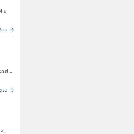
 4-ų
čiau
iai ...
čiau
K.,