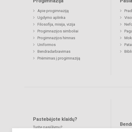
Progimnazija
Pasl
Apie progimnaziją
Prad
Ugdymo aplinka
Viso
Filosofija, misija, vizija
Nefo
Progimnazijos simboliai
Paga
Progimnazijos himnas
Moki
Uniformos
Pat
Bendradarbiavimas
Priėmimas į progimnaziją
Pastebėjote klaidų?
Bend
Turite pasiūlymų?