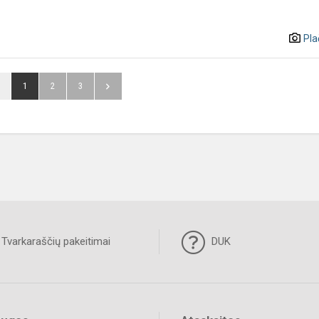
Pla
1
2
3
Tvarkaraščių pakeitimai
DUK