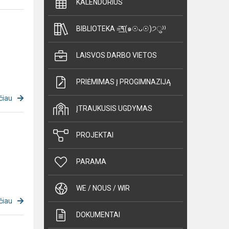
KALENDORIUS
BIBLIOTEKA =͟͟͞͞٩(๑☉ᴗ☉)੭ु⁾⁾
LAISVOS DARBO VIETOS
PRIĖMIMAS Į PROGIMNAZIJĄ
čiau
ĮTRAUKUSIS UGDYMAS
PROJEKTAI
PARAMA
WE / NOUS / WIR
čiau
DOKUMENTAI