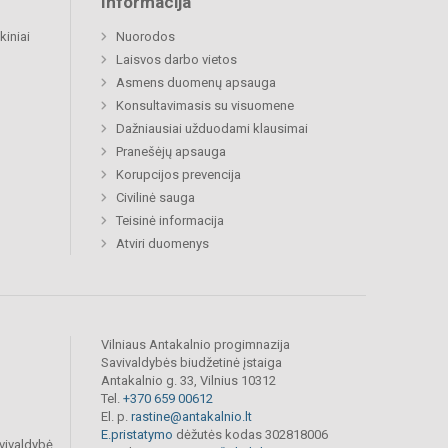
Informacija
kiniai
Nuorodos
Laisvos darbo vietos
Asmens duomenų apsauga
Konsultavimasis su visuomene
Dažniausiai užduodami klausimai
Pranešėjų apsauga
Korupcijos prevencija
Civilinė sauga
Teisinė informacija
Atviri duomenys
Vilniaus Antakalnio progimnazija
Savivaldybės biudžetinė įstaiga
Antakalnio g. 33, Vilnius 10312
Tel.
+370 659 00612
El. p.
rastine@antakalnio.lt
E.pristatymo
dėžutės kodas 302818006
vivaldybė