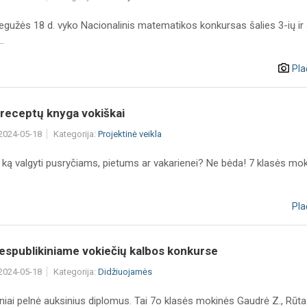
egužės 18 d. vyko Nacionalinis matematikos konkursas šalies 3-ių ir
.
Pla
 receptų knyga vokiškai
 2024-05-18
Kategorija:
Projektinė veikla
 ką valgyti pusryčiams, pietums ar vakarienei? Ne bėda! 7 klasės mokin
Pla
espublikiniame vokiečių kalbos konkurse
 2024-05-18
Kategorija:
Didžiuojamės
niai pelnė auksinius diplomus. Tai 7o klasės mokinės Gaudrė Z., Rūta 