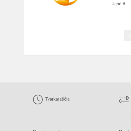
konkurse
Ugnė A....
Tvarkaraščiai