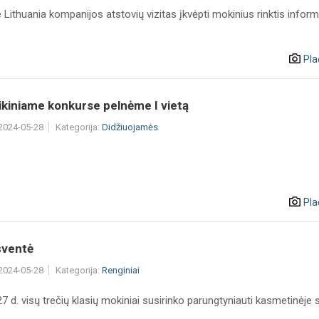
Lithuania kompanijos atstovių vizitas įkvėpti mokinius rinktis infor
Pla
ikiniame konkurse pelnėme I vietą
 2024-05-28
Kategorija:
Didžiuojamės
Pla
šventė
 2024-05-28
Kategorija:
Renginiai
 d. visų trečių klasių mokiniai susirinko parungtyniauti kasmetinėje 