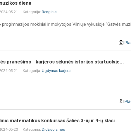
muzikos diena
 2024-05-21
Kategorija:
Renginiai
o progimnazijos mokiniai ir mokytojos Vilniuje vykusioje "Gatvės muz
Pla
s pranešimo - karjeros sėkmės istorijos startuolyje...
 2024-05-21
Kategorija:
Ugdymas karjerai
Pla
inis matematikos konkursas šalies 3-ių ir 4-ų klasi...
 2024-05-20
Kategorija:
Didžiuojamės