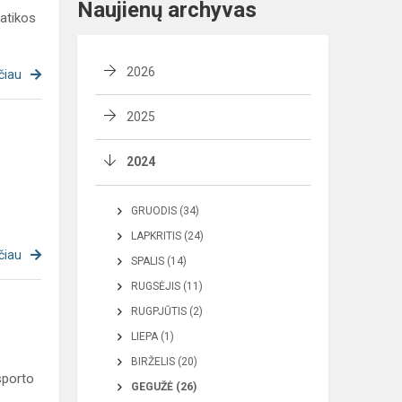
Naujienų archyvas
matikos
2026
čiau
2025
2024
GRUODIS (34)
LAPKRITIS (24)
čiau
SPALIS (14)
RUGSĖJIS (11)
RUGPJŪTIS (2)
LIEPA (1)
BIRŽELIS (20)
sporto
GEGUŽĖ (26)