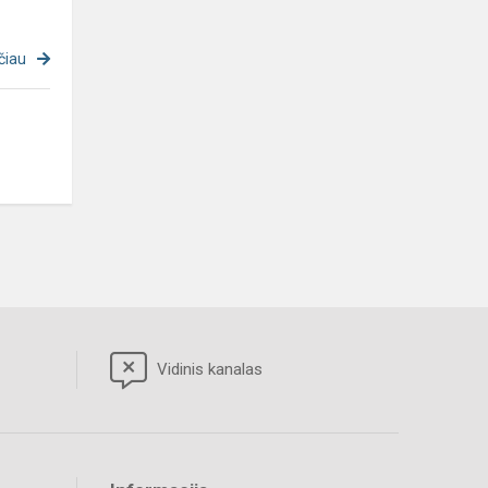
čiau
Vidinis kanalas