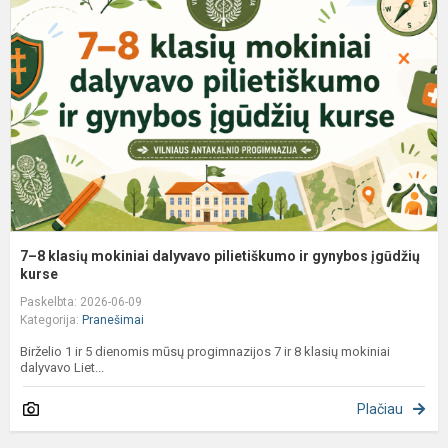
k
m
d
p
ir
g
į
7–8 klasių mokiniai dalyvavo pilietiškumo ir gynybos įgūdžių
kurse
Paskelbta: 2026-06-09
Kategorija:
Pranešimai
Birželio 1 ir 5 dienomis mūsų progimnazijos 7 ir 8 klasių mokiniai
dalyvavo Liet...
Plačiau