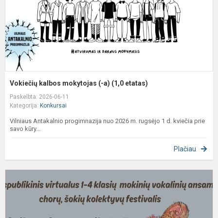
e
Vokiečių kalbos mokytojas (-a) (1,0 etatas)
Paskelbta: 2026-06-11
Kategorija:
Konkursai
Vilniaus Antakalnio progimnazija nuo 2026 m. rugsėjo 1 d. kviečia prie
savo kūry...
Plačiau
V
A
p
b