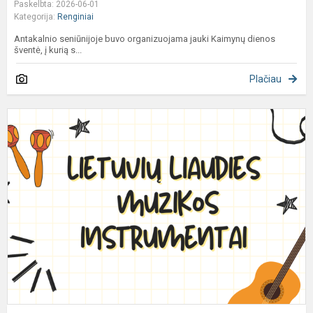
Paskelbta: 2026-06-01
Kategorija:
Renginiai
Antakalnio seniūnijoje buvo organizuojama jauki Kaimynų dienos
šventė, į kurią s...
Plačiau
S
e
4
k
m
p
į
li