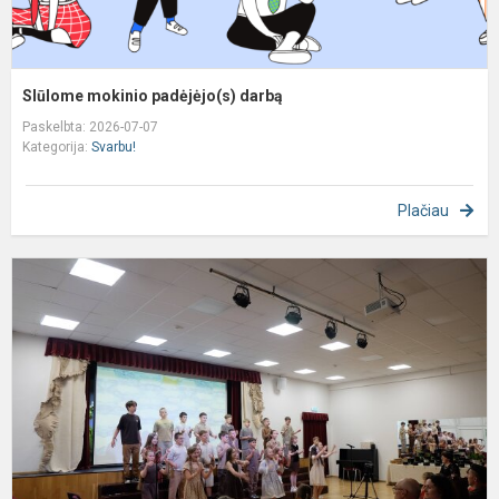
SIūlome mokinio padėjėjo(s) darbą
Paskelbta: 2026-07-07
Kategorija:
Svarbu!
Plačiau
K
a
s
p
m