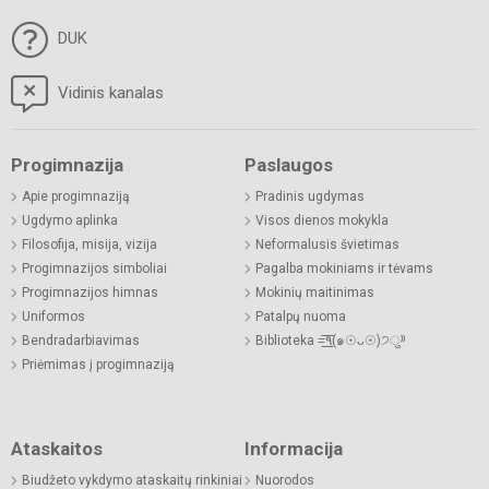
DUK
Vidinis kanalas
Progimnazija
Paslaugos
Apie progimnaziją
Pradinis ugdymas
Ugdymo aplinka
Visos dienos mokykla
Filosofija, misija, vizija
Neformalusis švietimas
Progimnazijos simboliai
Pagalba mokiniams ir tėvams
Progimnazijos himnas
Mokinių maitinimas
Uniformos
Patalpų nuoma
Bendradarbiavimas
Biblioteka =͟͟͞͞٩(๑☉ᴗ☉)੭ु⁾⁾
Priėmimas į progimnaziją
Ataskaitos
Informacija
Biudžeto vykdymo ataskaitų rinkiniai
Nuorodos