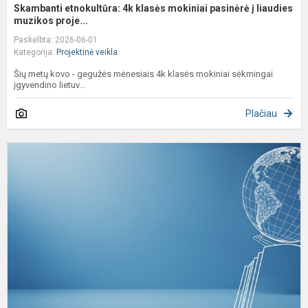
Skambanti etnokultūra: 4k klasės mokiniai pasinėrė į liaudies
muzikos proje...
Paskelbta: 2026-06-01
Kategorija:
Projektinė veikla
Šių metų kovo - gegužės mėnesiais 4k klasės mokiniai sėkmingai
įgyvendino lietuv...
Plačiau
K
t
p
s
n
į
ki