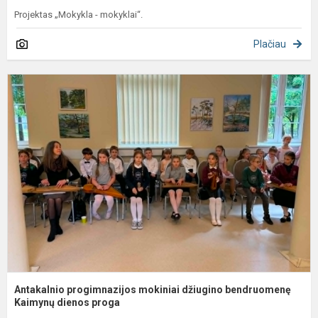
Projektas „Mokykla - mokyklai“.
Plačiau
A
p
m
d
b
K
Antakalnio progimnazijos mokiniai džiugino bendruomenę
Kaimynų dienos proga