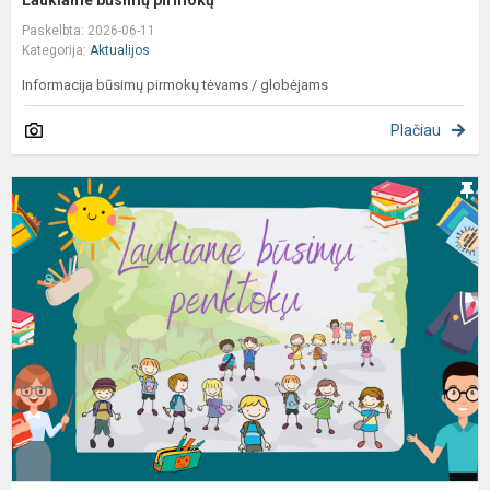
Laukiame būsimų pirmokų
Paskelbta: 2026-06-11
Kategorija:
Aktualijos
Informacija būsimų pirmokų tėvams / globėjams
Plačiau
L
b
p