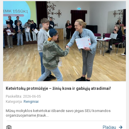
K
p
–
ž
k
ir
g
a
Ketvirtokų protmūšyje – žinių kova ir gabiųjų atradimai!
Paskelbta: 2026-06-05
Kategorija:
Renginiai
Mūsų mokyklos ketvirtokai išbandė savo jėgas SEU komandos
organizuojamame įtrauk...
Plačiau