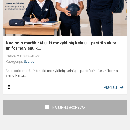
p
Nuo polo marškinėlių iki mokyklinių kelnių – pasirūpinkite
uniforma vienu k...
Paskelbta: 2026-05-31
Kategorija:
Svarbu!
Nuo polo marškinėlių iki mokyklinių kelnių – pasirūpinkite uniforma
vienu kartu....
Plačiau
NAUJIENŲ ARCHYVAS