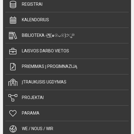
REGISTRAI
KALENDORIUS
BIBLIOTEKA =͟͟͞͞٩(๑☉ᴗ☉)੭ु⁾⁾
LAISVOS DARBO VIETOS
PRIĖMIMAS Į PROGIMNAZIJĄ
ĮTRAUKUSIS UGDYMAS
PROJEKTAI
PARAMA
WE / NOUS / WIR