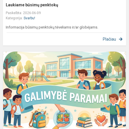
Laukiame būsimų penktokų
Paskelbta: 2026-06-09
Kategorija:
Svarbu!
Informacija būsimų penktokų tėveliams ir/ar globėjams.
Plačiau
S
p
m
2
2
m
m
i