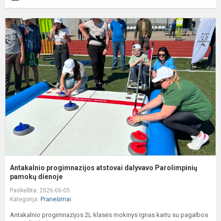
A
p
a
d
P
p
Antakalnio progimnazijos atstovai dalyvavo Parolimpinių
pamokų dienoje
Paskelbta: 2026-06-05
Kategorija:
Pranešimai
Antakalnio progimnazijos 2L klasės mokinys Ignas kartu su pagalbos