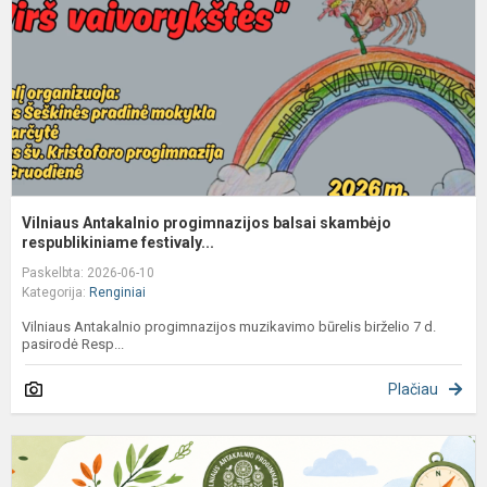
s
r
Vilniaus Antakalnio progimnazijos balsai skambėjo
respublikiniame festivaly...
Paskelbta: 2026-06-10
Kategorija:
Renginiai
Vilniaus Antakalnio progimnazijos muzikavimo būrelis birželio 7 d.
pasirodė Resp...
Plačiau
7
8