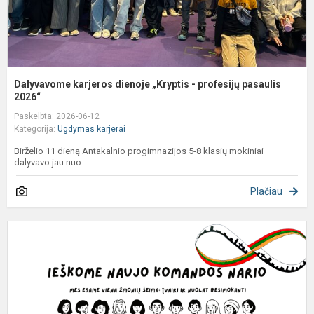
Dalyvavome karjeros dienoje „Kryptis - profesijų pasaulis
2026“
Paskelbta: 2026-06-12
Kategorija:
Ugdymas karjerai
Birželio 11 dieną Antakalnio progimnazijos 5-8 klasių mokiniai
dalyvavo jau nuo...
Plačiau
V
k
m
(-
a
(