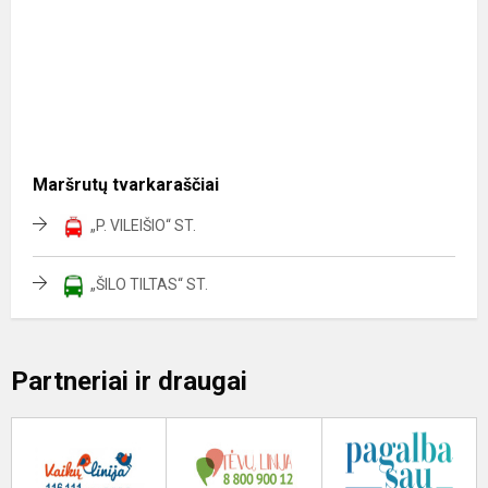
Maršrutų tvarkaraščiai
„P. VILEIŠIO“ ST.
„ŠILO TILTAS“ ST.
Partneriai ir draugai