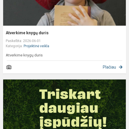
Atverkime knygų duris
Paskelbta: 2026-06-01
Kategorija:
Projektinė veikla
Atverkime knygų duris
Plačiau
K
d
s
i
„
s
k