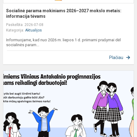
Socialinė parama mokiniams 2026–2027 mokslo metais:
informacija tėvams
Paskelbta: 2026-07-08
Kategorija:
Aktualijos
Informuojame, kad nuo 2026 m. liepos 1 d. priimami prašymai dėl
socialinės param...
Plačiau
S
m
p
d