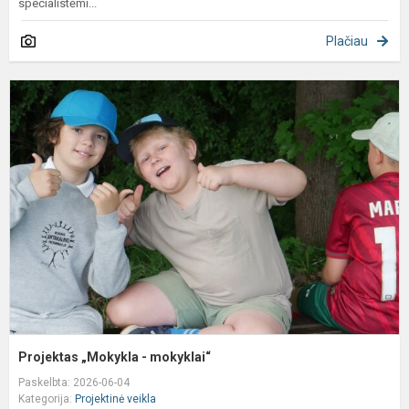
specialistėmi...
Plačiau
P
„
-
m
Projektas „Mokykla - mokyklai“
Paskelbta: 2026-06-04
Kategorija:
Projektinė veikla