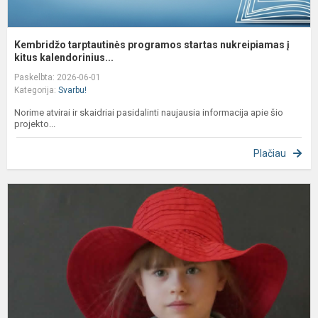
Kembridžo tarptautinės programos startas nukreipiamas į
kitus kalendorinius...
Paskelbta: 2026-06-01
Kategorija:
Svarbu!
Norime atvirai ir skaidriai pasidalinti naujausia informacija apie šio
projekto...
Plačiau
A
k
d