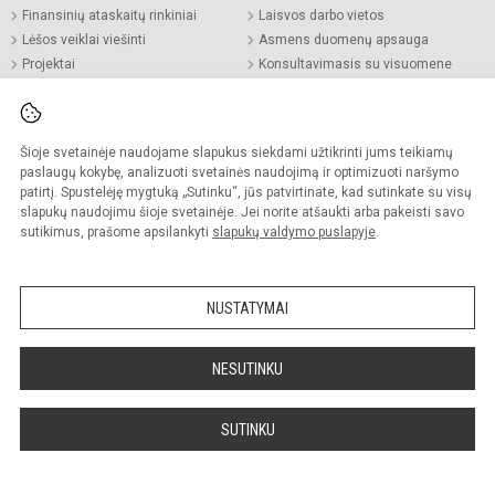
Finansinių ataskaitų rinkiniai
Laisvos darbo vietos
Lėšos veiklai viešinti
Asmens duomenų apsauga
Projektai
Konsultavimasis su visuomene
Parama (•̀ᴗ•́)و ̑̑
Dažniausiai užduodami klausimai
Viešieji pirkimai
Pranešėjų apsauga
Korupcijos prevencija
Šioje svetainėje naudojame slapukus siekdami užtikrinti jums teikiamų
Civilinė sauga
paslaugų kokybę, analizuoti svetainės naudojimą ir optimizuoti naršymo
Teisinė informacija
patirtį. Spustelėję mygtuką „Sutinku“, jūs patvirtinate, kad sutinkate su visų
Atviri duomenys
slapukų naudojimu šioje svetainėje. Jei norite atšaukti arba pakeisti savo
sutikimus, prašome apsilankyti
slapukų valdymo puslapyje
.
Pastebėjote klaidų?
Turite pasiūlymų?
NUSTATYMAI
RAŠYKITE
NESUTINKU
Bendraukime
SUTINKU