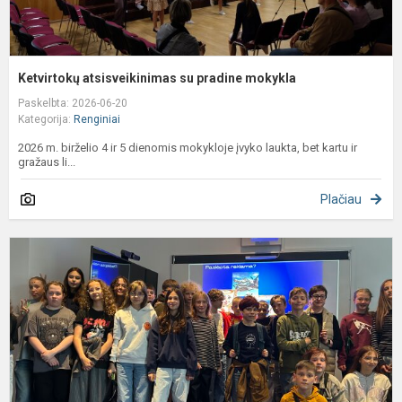
Ketvirtokų atsisveikinimas su pradine mokykla
Paskelbta: 2026-06-20
Kategorija:
Renginiai
2026 m. birželio 4 ir 5 dienomis mokykloje įvyko laukta, bet kartu ir
gražaus li...
Plačiau
D
k
d
„
-
p
p
2.