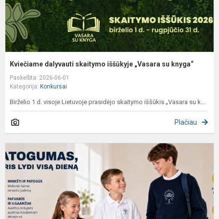
Kviečiame dalyvauti skaitymo iššūkyje „Vasara su knyga“
Paskelbta: 2026-06-01
Kategorija:
Konkursai
Birželio 1 d. visoje Lietuvoje prasidėjo skaitymo iššūkis „Vasara su k...
Plačiau
N
p
m
ik
m
k
–