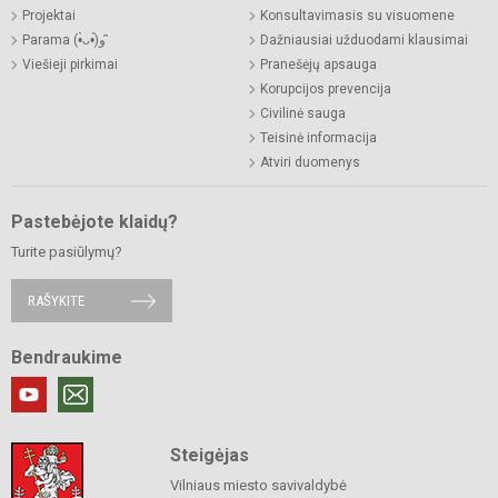
Projektai
Konsultavimasis su visuomene
Parama (•̀ᴗ•́)و ̑̑
Dažniausiai užduodami klausimai
Viešieji pirkimai
Pranešėjų apsauga
Korupcijos prevencija
Civilinė sauga
Teisinė informacija
Atviri duomenys
Pastebėjote klaidų?
Turite pasiūlymų?
RAŠYKITE
Bendraukime
Steigėjas
Vilniaus miesto savivaldybė