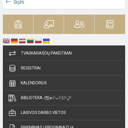
Grįžti
TVARKARAŠČIŲ PAKEITIMAI
REGISTRAI
KALENDORIUS
BIBLIOTEKA =͟͟͞͞٩(๑☉ᴗ☉)੭ु⁾⁾
LAISVOS DARBO VIETOS
PRIĖMIMAS Į PROGIMNAZIJĄ