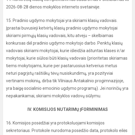
2026-08-28 dienos mokyklos interneto svetainėje.
15. Pradinio ugdymo mokytojai yra skiriami klasių vadovais.
Įprastai buvusieji ketvirtų klasių pradinio ugdymo mokytojai
skiriami pirmųjų klasių vadovais, kitu atveju – skelbiamas
konkursas dėl pradinio ugdymo mokytojo darbo. Penktų klasių
vadovais skiriami mokytojai, kurie išleidžia aštuntas klases ir/ar
mokytojai, kurie siūlosi būti klasių vadovais (prioritetas skiriamas
tiems mokytojams, kurie per pastaruosius ketverius metus
neturi pagrįstų raštiškų tėvų nusiskundimų, yra pozityviai
vertinami mokinių, dirba tik Vilniaus Antakalnio progimnazijoje,
yra baigę socialinio emocinio ugdymo programą). Jei norinčių yra
nepakankamai, skiriami mokyklos vadovų siūlymu.
IV. KOMISIJOS NUTARIMŲ ĮFORMINIMAS
16. Komisijos posėdžiai yra protokoluojami komisijos
sekretoriaus. Protokole nurodoma posėdžio data, protokolo eilės