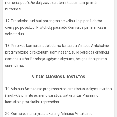
numeris, posėdžio dalyviai, svarstomi klausimai ir priimti
nutarimai.
17. Protokolas turi būti parengtas ne vėliau kaip per 1 darbo
dieną po posėdžio. Protokolą pasirašo Komisijos pirmininkas ir
sekretorius.
18. Prireikus komisija nedelsdama tariasi su Vilniaus Antakalnio
progimnazijos direktoriumi (jam nesant, su jo pareigas einančiu
asmeniu), ir/ar Bendrojo ugdymo skyriumi, bei galutinai priima
sprendimą.
V. BAIGIAMOSIOS NUOSTATOS
19. Vilniaus Antakalnio progimnazijos direktorius įsakymu tvirtina
į mokyklą priimtų asmenų sąrašus, patvirtintus Priėmimo
komisijoje protokoliniu sprendimu.
20. Komisijos nariai yra atskaitingi Vilniaus Antakalnio