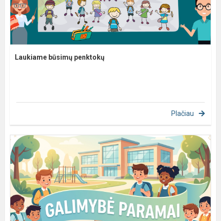
Laukiame būsimų penktokų
Plačiau