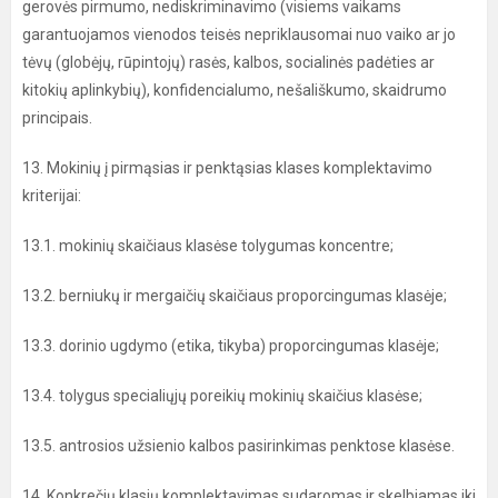
gerovės pirmumo, nediskriminavimo (visiems vaikams
garantuojamos vienodos teisės nepriklausomai nuo vaiko ar jo
tėvų (globėjų, rūpintojų) rasės, kalbos, socialinės padėties ar
kitokių aplinkybių), konfidencialumo, nešališkumo, skaidrumo
principais.
13. Mokinių į pirmąsias ir penktąsias klases komplektavimo
kriterijai:
13.1. mokinių skaičiaus klasėse tolygumas koncentre;
13.2. berniukų ir mergaičių skaičiaus proporcingumas klasėje;
13.3. dorinio ugdymo (etika, tikyba) proporcingumas klasėje;
13.4. tolygus specialiųjų poreikių mokinių skaičius klasėse;
13.5. antrosios užsienio kalbos pasirinkimas penktose klasėse.
14. Konkrečių klasių komplektavimas sudaromas ir skelbiamas iki