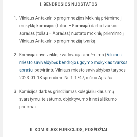
I. BENDROSIOS NUOSTATOS
Vilniaus Antakalnio progimnazijos Mokinių priėmimo į
mokyklą komisijos (toliau – Komisija) darbo tvarkos
aprašas (toliau – Aprašas) nustato mokinių priėmimo į
Vilniaus Antakalnio progimnaziją tvarką.
Komisija savo veikloje vadovaujasi priėmimo į
Vilniaus
miesto savivaldybės bendrojo ugdymo mokyklas tvarkos
aprašu
, patvirtintu Vilniaus miesto savivaldybės tarybos
2023-01-18 sprendimu Nr. 1-1747, ir šiuo Aprašu.
Komisijos darbas grindžiamas kolegialiu klausimų
svarstymu, teisėtumo, objektyvumo ir nešališkumo
principais.
II. KOMISIJOS FUNKCIJOS, POSĖDŽIAI