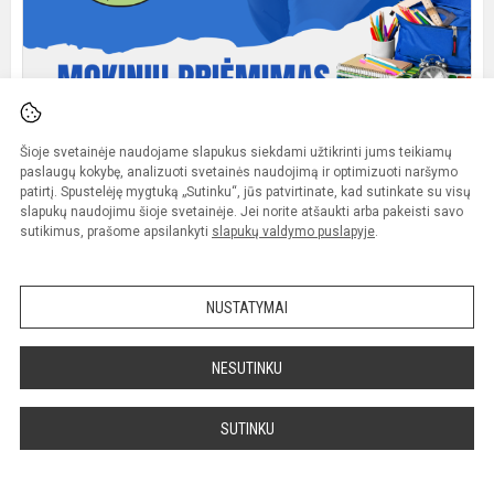
Mokinių priėmimo komisijos naujienos
Šioje svetainėje naudojame slapukus siekdami užtikrinti jums teikiamų
paslaugų kokybę, analizuoti svetainės naudojimą ir optimizuoti naršymo
patirtį. Spustelėję mygtuką „Sutinku“, jūs patvirtinate, kad sutinkate su visų
slapukų naudojimu šioje svetainėje. Jei norite atšaukti arba pakeisti savo
sutikimus, prašome apsilankyti
slapukų valdymo puslapyje
.
Plačiau
NUSTATYMAI
NESUTINKU
SUTINKU