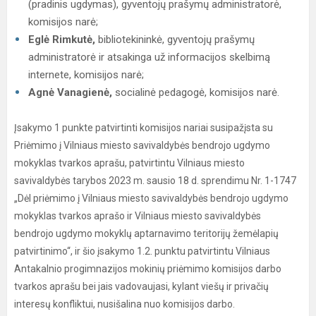
(pradinis ugdymas), gyventojų prašymų administratorė,
komisijos narė;
Eglė Rimkutė,
bibliotekininkė, gyventojų prašymų
administratorė ir atsakinga už informacijos skelbimą
internete, komisijos narė;
Agnė Vanagienė,
socialinė pedagogė, komisijos narė.
Įsakymo 1 punkte patvirtinti komisijos nariai susipažįsta su
Priėmimo į Vilniaus miesto savivaldybės bendrojo ugdymo
mokyklas tvarkos aprašu, patvirtintu Vilniaus miesto
savivaldybės tarybos 2023 m. sausio 18 d. sprendimu Nr. 1-1747
„Dėl priėmimo į Vilniaus miesto savivaldybės bendrojo ugdymo
mokyklas tvarkos aprašo ir Vilniaus miesto savivaldybės
bendrojo ugdymo mokyklų aptarnavimo teritorijų žemėlapių
patvirtinimo“, ir šio įsakymo 1.2. punktu patvirtintu Vilniaus
Antakalnio progimnazijos mokinių priėmimo komisijos darbo
tvarkos aprašu bei jais vadovaujasi, kylant viešų ir privačių
interesų konfliktui, nusišalina nuo komisijos darbo.