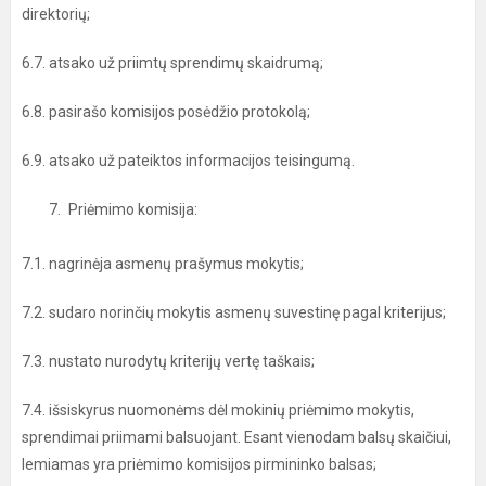
direktorių;
6.7. atsako už priimtų sprendimų skaidrumą;
6.8. pasirašo komisijos posėdžio protokolą;
6.9. atsako už pateiktos informacijos teisingumą.
Priėmimo komisija:
7.1. nagrinėja asmenų prašymus mokytis;
7.2. sudaro norinčių mokytis asmenų suvestinę pagal kriterijus;
7.3. nustato nurodytų kriterijų vertę taškais;
7.4. išsiskyrus nuomonėms dėl mokinių priėmimo mokytis,
sprendimai priimami balsuojant. Esant vienodam balsų skaičiui,
lemiamas yra priėmimo komisijos pirmininko balsas;