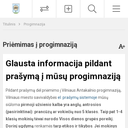
Paieška
Men
Titulinis
Progimnazija
Priėmimas į progimnaziją
Glausta informacija pildant
prašymą į mūsų progimnaziją
Pildant prašymą dėl priėmimo į Vilniaus Antakalnio progimnaziją,
Vilniaus miesto savivaldybės
el. prašymų sistemoje
mūsų
siūloma
pirmoji užsienio kalba yra anglų
,
antrosios
(pasirinktinai): prancūzų ar vokiečių nuo 5 klasės.
Taip pat 1-4
klasių mokinių tėvai nurodo Visos dienos grupės poreikį.
Dorinį ugdymą
renkamės
tarp etikos ir tikybos
.
Jei mokinys