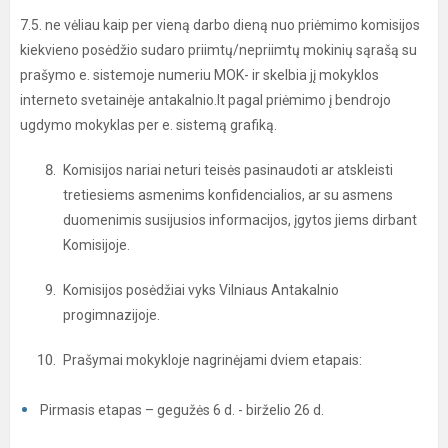
7.5. ne vėliau kaip per vieną darbo dieną nuo priėmimo komisijos
kiekvieno posėdžio sudaro priimtų/nepriimtų mokinių sąrašą su
prašymo e. sistemoje numeriu MOK- ir skelbia jį mokyklos
interneto svetainėje antakalnio.lt pagal priėmimo į bendrojo
ugdymo mokyklas per e. sistemą grafiką.
Komisijos nariai neturi teisės pasinaudoti ar atskleisti
tretiesiems asmenims konfidencialios, ar su asmens
duomenimis susijusios informacijos, įgytos jiems dirbant
Komisijoje.
Komisijos posėdžiai vyks Vilniaus Antakalnio
progimnazijoje.
Prašymai mokykloje nagrinėjami dviem etapais:
Pirmasis etapas – gegužės 6 d. - birželio 26 d.