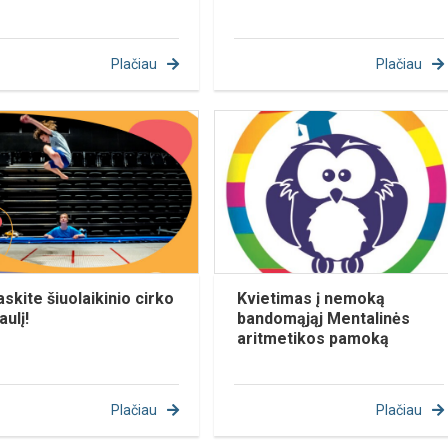
Plačiau
Plačiau
askite šiuolaikinio cirko
Kvietimas į nemoką
aulį!
bandomąjąj Mentalinės
aritmetikos pamoką
Plačiau
Plačiau