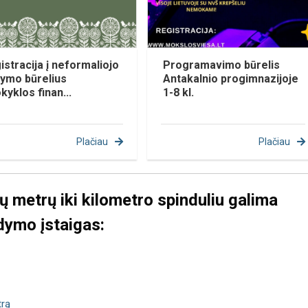
istracija į neformaliojo
Programavimo būrelis
ymo būrelius
Antakalnio progimnazijoje
kyklos finan...
1-8 kl.
Plačiau
Plačiau
ų metrų iki kilometro spinduliu galima
dymo įstaigas:
trą