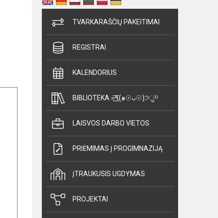
TVARKARAŠČIŲ PAKEITIMAI
REGISTRAI
KALENDORIUS
BIBLIOTEKA =͟͟͞͞٩(๑☉ᴗ☉)੭ु⁾⁾
LAISVOS DARBO VIETOS
PRIĖMIMAS Į PROGIMNAZIJĄ
ĮTRAUKUSIS UGDYMAS
PROJEKTAI