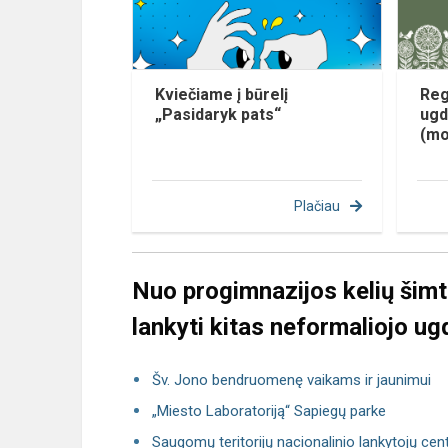
Kviečiame į būrelį
Reg
„Pasidaryk pats“
ugd
(mo
Plačiau
Nuo progimnazijos kelių šimt
lankyti kitas neformaliojo ug
Šv. Jono bendruomenę vaikams ir jaunimui
„Miesto Laboratoriją“ Sapiegų parke
Saugomų teritorijų nacionalinio lankytojų cen