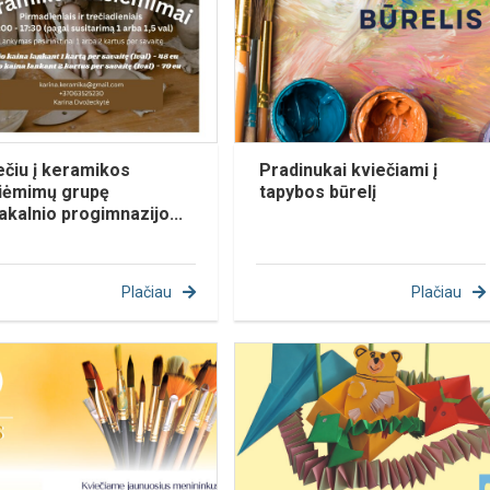
ečiu į keramikos
Pradinukai kviečiami į
iėmimų grupę
tapybos būrelį
akalnio progimnazijo...
Plačiau
Plačiau