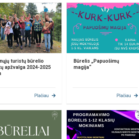
nųjų turistų būrelio
Būrelis „Papuošimų
ų apžvalga 2024-2025
magija“
m
Plačiau
Plačiau