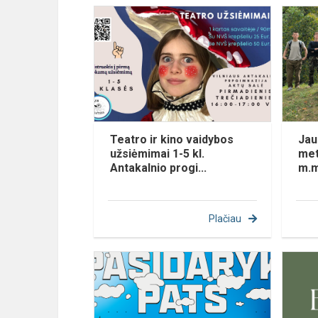
Teatro ir kino vaidybos
Jau
užsiėmimai 1-5 kl.
met
Antakalnio progi...
m.
Plačiau