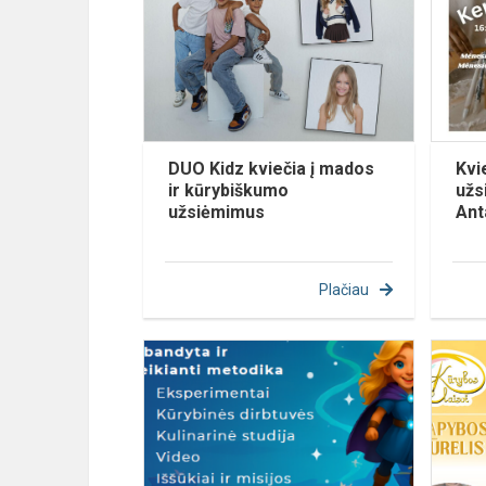
DUO Kidz kviečia į mados
Kvi
ir kūrybiškumo
užs
užsiėmimus
Ant
Plačiau