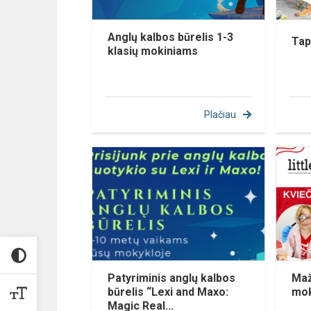
Anglų kalbos būrelis 1-3
Tap
klasių mokiniams
Plačiau
Patyriminis anglų kalbos
Maž
būrelis “Lexi and Maxo:
mok
Magic Real...