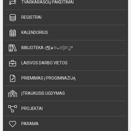
TVARKARAŠČIŲ PAKEITIMAI
REGISTRAI
KALENDORIUS
BIBLIOTEKA =͟͟͞͞٩(๑☉ᴗ☉)੭ु⁾⁾
LAISVOS DARBO VIETOS
PRIĖMIMAS Į PROGIMNAZIJĄ
ĮTRAUKUSIS UGDYMAS
PROJEKTAI
PARAMA