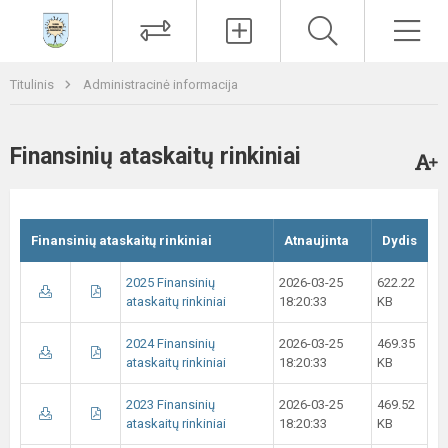
Paieška
Men
Titulinis
Administracinė informacija
Finansinių ataskaitų rinkiniai
Finansinių ataskaitų rinkiniai
Atnaujinta
Dydis
2025 Finansinių
2026-03-25
622.22
ataskaitų rinkiniai
18:20:33
KB
2024 Finansinių
2026-03-25
469.35
ataskaitų rinkiniai
18:20:33
KB
2023 Finansinių
2026-03-25
469.52
ataskaitų rinkiniai
18:20:33
KB