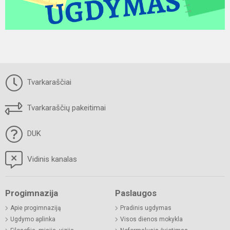
Tvarkaraščiai
Tvarkaraščių pakeitimai
DUK
Vidinis kanalas
Progimnazija
Paslaugos
Apie progimnaziją
Pradinis ugdymas
Ugdymo aplinka
Visos dienos mokykla