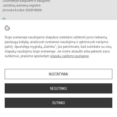
Duomenys kaupiami ir saugomi
Juridinių asmenų registre
Įmonės kodas 302818006
© 2026. Vilniaus Antakalnio progimnazija. Visos teisės saugomos.
Šioje svetainėje naudojame slapukus siekdami užtikrinti jums teikiamų
Kopijuoti, cituoti ar kitaip atvaizduoti internetinės svetainės turinį be raštiško
mokyklos vadovų sutikimo yra draudžiama.
paslaugų kokybę, analizuoti svetainės naudojimą ir optimizuoti naršymo
patirtį. Spustelėję mygtuką „Sutinku“, jūs patvirtinate, kad sutinkate su visų
Prieinamumo paraiška
Slapukų valdymas
slapukų naudojimu šioje svetainėje. Jei norite atšaukti arba pakeisti savo
sutikimus, prašome apsilankyti
slapukų valdymo puslapyje
.
Sumanus būdas atnaujinti
mokyklos interneto
svetainę
NUSTATYMAI
NESUTINKU
SUTINKU