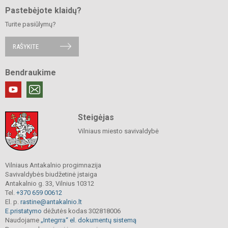
Pastebėjote klaidų?
Turite pasiūlymų?
RAŠYKITE
Bendraukime
Steigėjas
Vilniaus miesto savivaldybė
Vilniaus Antakalnio progimnazija
Savivaldybės biudžetinė įstaiga
Antakalnio g. 33, Vilnius 10312
Tel.
+370 659 00612
El. p.
rastine@antakalnio.lt
E.pristatymo
dėžutės kodas 302818006
Naudojame
„Integrra“ el. dokumentų sistemą