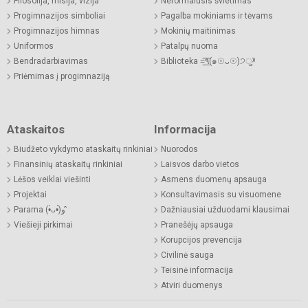
Filosofija, misija, vizija
Neformalusis švietimas
Progimnazijos simboliai
Pagalba mokiniams ir tėvams
Progimnazijos himnas
Mokinių maitinimas
Uniformos
Patalpų nuoma
Bendradarbiavimas
Biblioteka =͟͟͞͞٩(๑☉ᴗ☉)੭ु⁾⁾
Priėmimas į progimnaziją
Ataskaitos
Informacija
Biudžeto vykdymo ataskaitų rinkiniai
Nuorodos
Finansinių ataskaitų rinkiniai
Laisvos darbo vietos
Lėšos veiklai viešinti
Asmens duomenų apsauga
Projektai
Konsultavimasis su visuomene
Parama (•̀ᴗ•́)و ̑̑
Dažniausiai užduodami klausimai
Viešieji pirkimai
Pranešėjų apsauga
Korupcijos prevencija
Civilinė sauga
Teisinė informacija
Atviri duomenys