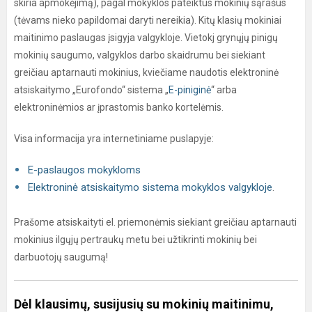
skiria apmokėjimą), pagal mokyklos pateiktus mokinių sąrašus
(tėvams nieko papildomai daryti nereikia). Kitų klasių mokiniai
maitinimo paslaugas įsigyja valgykloje. Vietokj grynųjų pinigų
mokinių saugumo, valgyklos darbo skaidrumu bei siekiant
greičiau aptarnauti mokinius, kviečiame naudotis elektroninė
atsiskaitymo „Eurofondo“ sistema „
E-piniginė
“ arba
elektroninėmios ar įprastomis banko kortelėmis.
Visa informacija yra internetiniame puslapyje:
E-paslaugos mokykloms
Elektroninė atsiskaitymo sistema mokyklos valgykloje
.
Prašome atsiskaityti el. priemonėmis siekiant greičiau aptarnauti
mokinius ilgųjų pertraukų metu bei užtikrinti mokinių bei
darbuotojų saugumą!
Dėl klausimų, susijusių su mokinių maitinimu,