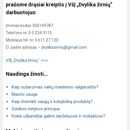
prašome drąsiai kreiptis į VšĮ „Dvylika žirnių“
darbuotojus:
Įmonės kodas 300149787
Telefono nr. 0 5 234 3115
Mobilaus tel. nr. 0 611 27 120
El. pašto adresas –
dvylikazirniu@gmail.com
VŠĮ „Dvylika žirnių“ >>>.
Naudinga žinoti…
Kaip sudaromas vaikų maitinimo valgiaraštis?
Maisto sauga
Kaip išsirinkti saugų ir kokybišką produktą?
Sveikos mitybos principai
Kokie užkandžiai galimi darželiuose ir mokyklose?