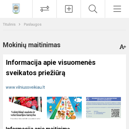
Paieška
Men
Titulinis
Paslaugos
Mokinių maitinimas
Informacija apie visuomenės
sveikatos priežiūrą
www.vilniussveikiau.lt
Informacija apie maitinimą