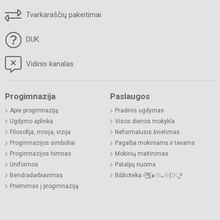
Tvarkaraščių pakeitimai
DUK
Vidinis kanalas
Progimnazija
Paslaugos
Apie progimnaziją
Pradinis ugdymas
Ugdymo aplinka
Visos dienos mokykla
Filosofija, misija, vizija
Neformalusis švietimas
Progimnazijos simboliai
Pagalba mokiniams ir tėvams
Progimnazijos himnas
Mokinių maitinimas
Uniformos
Patalpų nuoma
Bendradarbiavimas
Biblioteka =͟͟͞͞٩(๑☉ᴗ☉)੭ु⁾⁾
Priėmimas į progimnaziją