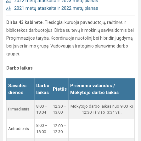
2022 metų ataskaita ir 2023 metų planas
2021 metų ataskaita ir 2022 metų planas
Dirba 43 kabinete.
Tiesiogiai kuruoja pavaduotojų, raštinės ir
bibliotekos darbuotojus. Dirba su tėvų ir mokinių savivaldomis bei
Progimnazijos taryba. Koordinuoja nuotolinį bei hibridinį ugdymą
bei įsivertinimo grupę. Vadovauja strateginio planavimo darbo
grupei.
Darbo laikas
Savaitės
Darbo
Priėmimo valandos /
Pietūs
dienos
laikas
Mokytojo darbo laikas
8.00 –
12.30 –
Mokytojo darbo laikas nuo 9:00 iki
Pirmadienis
18.04
13.00
12:30, iš viso 3:34 val.
8.00 –
12.00 –
Antradienis
18.00
12.30