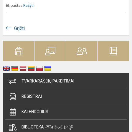
El. paštas
Rašyti
Grįžti
TVARKARAŠČIŲ PAKEITIMAI
REGISTRAI
KALENDORIUS
BIBLIOTEKA =͟͟͞͞٩(๑☉ᴗ☉)੭ु⁾⁾