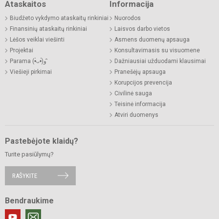
Ataskaitos
Informacija
Biudžeto vykdymo ataskaitų rinkiniai
Nuorodos
Finansinių ataskaitų rinkiniai
Laisvos darbo vietos
Lėšos veiklai viešinti
Asmens duomenų apsauga
Projektai
Konsultavimasis su visuomene
Parama (•̀ᴗ•́)و ̑̑
Dažniausiai užduodami klausimai
Viešieji pirkimai
Pranešėjų apsauga
Korupcijos prevencija
Civilinė sauga
Teisinė informacija
Atviri duomenys
Pastebėjote klaidų?
Turite pasiūlymų?
RAŠYKITE
Bendraukime