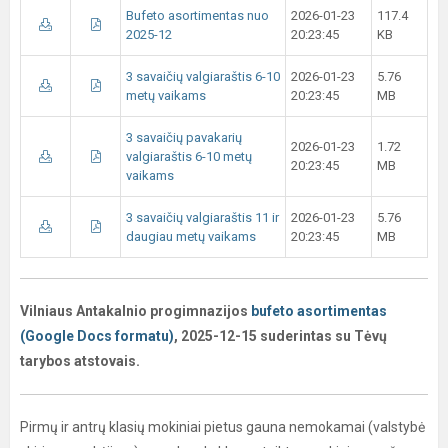
Bufeto asortimentas nuo
2026-01-23
117.4
2025-12
20:23:45
KB
3 savaičių valgiaraštis 6-10
2026-01-23
5.76
metų vaikams
20:23:45
MB
3 savaičių pavakarių
2026-01-23
1.72
valgiaraštis 6-10 metų
20:23:45
MB
vaikams
3 savaičių valgiaraštis 11 ir
2026-01-23
5.76
daugiau metų vaikams
20:23:45
MB
Vilniaus Antakalnio progimnazijos
bufeto asortimentas
(Google Docs formatu)
, 2025-12-15 suderintas su Tėvų
tarybos atstovais.
Pirmų ir antrų klasių mokiniai pietus gauna nemokamai (valstybė