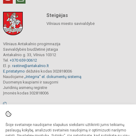
Steigėjas
Vilniaus miesto savivaldybė
Vilniaus Antakalnio progimnazija
Savivaldybės biudžetinė įstaiga
Antakalnio g. 33, Vilnius 10312
Tel.
+370 659 00612
El. p.
rastine@antakalnio.lt
E.pristatymo
dėžutės kodas 302818006
Naudojame
„Integrra“ el. dokumentų sistemą
Duomenys kaupiami ir saugomi
Juridinių asmenų registre
Įmonės kodas 302818006
© 2026. Vilniaus Antakalnio progimnazija. Visos teisės saugomos.
Šioje svetainėje naudojame slapukus siekdami užtikrinti jums teikiamų
Kopijuoti, cituoti ar kitaip atvaizduoti internetinės svetainės turinį be raštiško
mokyklos vadovų sutikimo yra draudžiama.
paslaugų kokybę, analizuoti svetainės naudojimą ir optimizuoti naršymo
patirtį. Spustelėję mygtuką „Sutinku“, jūs patvirtinate, kad sutinkate su visų