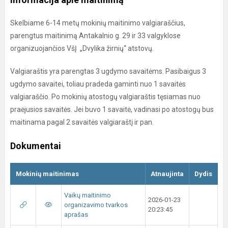
Skelbiame 6-14 metų mokinių maitinimo valgiaraščius,
parengtus maitinimą Antakalnio g. 29 ir 33 valgyklose
organizuojančios VšĮ „Dvylika žirnių“ atstovų.
Valgiaraštis yra parengtas 3 ugdymo savaitėms. Pasibaigus 3
ugdymo savaitei, toliau pradeda gaminti nuo 1 savaitės
valgiaraščio. Po mokinių atostogų valgiaraštis tęsiamas nuo
praėjusios savaitės. Jei buvo 1 savaitė, vadinasi po atostogų bus
maitinama pagal 2 savaitės valgiaraštį ir pan.
Dokumentai
Mokinių maitinimas
Atnaujinta
Dydis
Vaikų maitinimo
2026-01-23
organizavimo tvarkos
20:23:45
aprašas