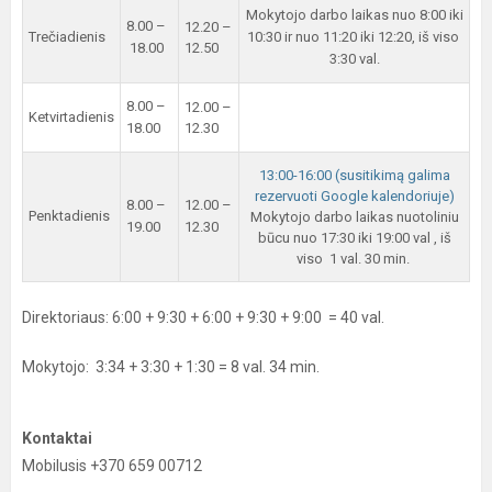
Mokytojo darbo laikas nuo 8:00 iki
8.00 –
12.20 –
Trečiadienis
10:30 ir nuo 11:20 iki 12:20, iš viso
18.00
12.50
3:30 val.
8.00 –
12.00 –
Ketvirtadienis
18.00
12.30
13:00-16:00 (susitikimą galima
rezervuoti Google kalendoriuje)
8.00 –
12.00 –
Penktadienis
Mokytojo darbo laikas nuotoliniu
19.00
12.30
būcu nuo 17:30 iki 19:00 val , iš
viso 1 val. 30 min.
Direktoriaus: 6:00 + 9:30 + 6:00 + 9:30 + 9:00 = 40 val.
Mokytojo: 3:34 + 3:30 + 1:30 = 8 val. 34 min.
Kontaktai
Mobilusis +370 659 00712