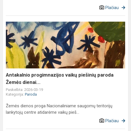
Plačiau
Antakalnio
progimnazijos
vaikų
piešinių
paroda
Žemės
dienai...
Antakalnio progimnazijos vaikų piešinių paroda
Žemės dienai...
Paskelbta: 2026-03-19
Kategorija:
Paroda
Žemės dienos proga Nacionaliniame saugomų teritorijų
lankytojų centre atidarėme vaikų pieš...
Plačiau