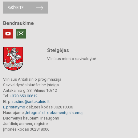
RAŠYKITE
Bendraukime
Steigėjas
Vilniaus miesto savivaldybė
Vilniaus Antakalnio progimnazija
Savivaldybės biudžetinė įstaiga
Antakalnio g. 33, Vilnius 10312
Tel.
+370 659 00612
El. p.
rastine@antakalnio.lt
E.pristatymo
dėžutės kodas 302818006
Naudojame
„Integrra“ el. dokumentų sistemą
Duomenys kaupiami ir saugomi
Juridinių asmenų registre
Įmonės kodas 302818006