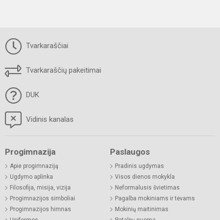
Tvarkaraščiai
Tvarkaraščių pakeitimai
DUK
Vidinis kanalas
Progimnazija
Paslaugos
Apie progimnaziją
Pradinis ugdymas
Ugdymo aplinka
Visos dienos mokykla
Filosofija, misija, vizija
Neformalusis švietimas
Progimnazijos simboliai
Pagalba mokiniams ir tėvams
Progimnazijos himnas
Mokinių maitinimas