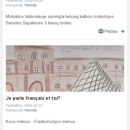
Paskelbta: 2026-05-26
Kategorija:
Paroda
Mokyklos bibliotekoje surengta lietuvių kalbos mokytojos
Danutės Šapalienės 5 klasių mokin...
Plačiau
Je
parle
français
et
toi?
Je parle français et toi?
Paskelbta: 2026-03-27
Kategorija:
Paroda
Kovo mėnuo - Frankofonijos mėnuo.