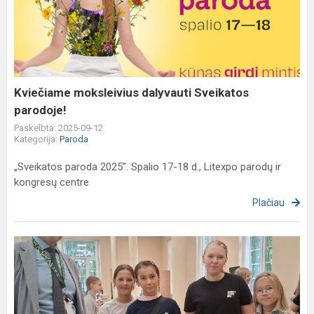
dalyvauti
Sveikatos
parodoje!
Kviečiame moksleivius dalyvauti Sveikatos
parodoje!
Paskelbta: 2025-09-12
Kategorija:
Paroda
„Sveikatos paroda 2025”. Spalio 17-18 d., Litexpo parodų ir
kongresų centre
Plačiau
Apsilankymas
Antakalnio
seniūnijoje
ir
susitikimas