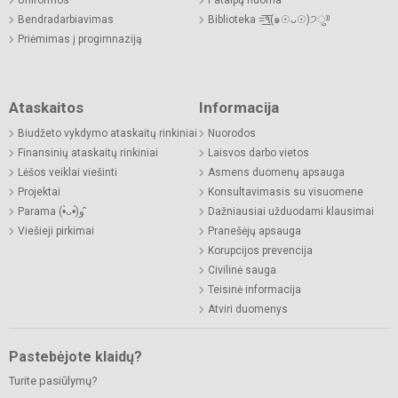
Uniformos
Patalpų nuoma
Bendradarbiavimas
Biblioteka =͟͟͞͞٩(๑☉ᴗ☉)੭ु⁾⁾
Priėmimas į progimnaziją
Ataskaitos
Informacija
Biudžeto vykdymo ataskaitų rinkiniai
Nuorodos
Finansinių ataskaitų rinkiniai
Laisvos darbo vietos
Lėšos veiklai viešinti
Asmens duomenų apsauga
Projektai
Konsultavimasis su visuomene
Parama (•̀ᴗ•́)و ̑̑
Dažniausiai užduodami klausimai
Viešieji pirkimai
Pranešėjų apsauga
Korupcijos prevencija
Civilinė sauga
Teisinė informacija
Atviri duomenys
Pastebėjote klaidų?
Turite pasiūlymų?