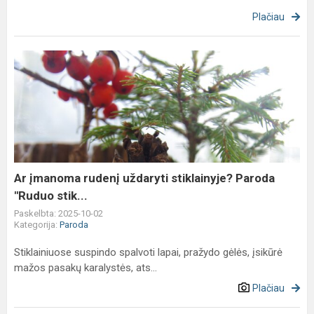
Plačiau
Ar
įmanoma
rudenį
uždaryti
stiklainyje?
Paroda
"Ruduo
stik...
Ar įmanoma rudenį uždaryti stiklainyje? Paroda
"Ruduo stik...
Paskelbta: 2025-10-02
Kategorija:
Paroda
Stiklainiuose suspindo spalvoti lapai, pražydo gėlės, įsikūrė
mažos pasakų karalystės, ats...
Plačiau