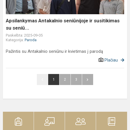
su
seniū...
Apsilankymas Antakalnio seniūnijoje ir susitikimas
su seniū...
Paskelbta: 2025-09-05
Kategorija:
Paroda
Pažintis su Antakalnio seniūnu ir kvietimas į parodą
Plačiau
1
2
3