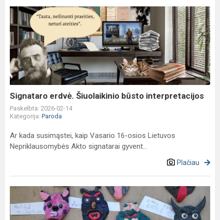
Signataro
erdvė.
Šiuolaikinio
būsto
interpretacijos
Signataro erdvė. Šiuolaikinio būsto interpretacijos
Paskelbta: 2026-02-14
Kategorija:
Paroda
Ar kada susimąstei, kaip Vasario 16-osios Lietuvos
Nepriklausomybės Akto signatarai gyvent...
Plačiau
Užgavėnių
kaukės
kitaip