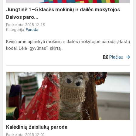
dailės
mokytojos
Jungtinė 1–5 klasės mokinių ir dailės mokytojos
Daivos
Daivos paro...
paro...
Paskelbta: 2025-12-15
Kategorija:
Paroda
Kviečiame aplankyti mokinių ir dailės mokytojos parodą „Raštų
kodai. Lėlė–gyvūnas“, skirtą...
Plačiau
Kalėdinių
žaisliukų
paroda
Kalėdinių žaisliukų paroda
Paskelbta: 2025-12-02