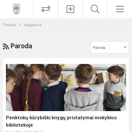
Paieška
Men
Titulinis
Naujienos
RSS
Paroda
Penktokų
kūrybiški
knygų
pristatymai
mokyklos
bibliotekoje
Penktokų kūrybiški knygų pristatymai mokyklos
bibliotekoje