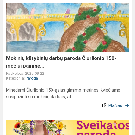
Mokinių
kūrybinių
darbų
paroda
Čiurlionio
150-
mečiui
paminė...
Mokinių kūrybinių darbų paroda Čiurlionio 150-
mečiui paminė...
Paskelbta: 2025-09-22
Kategorija:
Paroda
Minėdami Čiurlionio 150-ąsias gimimo metines, kviečiame
susipažinti su mokinių darbais, at...
Plačiau
Kviečiame
moksleivius