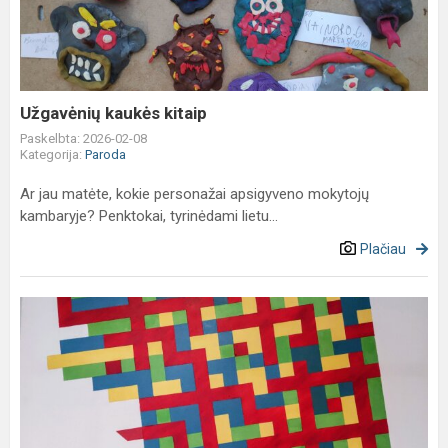
Užgavėnių kaukės kitaip
Paskelbta: 2026-02-08
Kategorija:
Paroda
Ar jau matėte, kokie personažai apsigyveno mokytojų
kambaryje? Penktokai, tyrinėdami lietu...
Plačiau
Jungtinė
1–
5
klasės
mokinių
ir