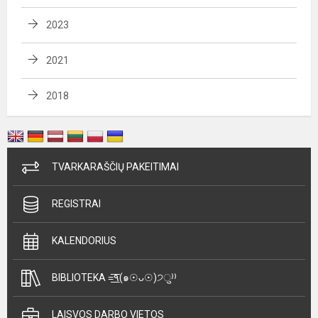
2023
2021
2018
TVARKARAŠČIŲ PAKEITIMAI
REGISTRAI
KALENDORIUS
BIBLIOTEKA =͟͟͞͞٩(๑☉ᴗ☉)੭ु⁾⁾
LAISVOS DARBO VIETOS