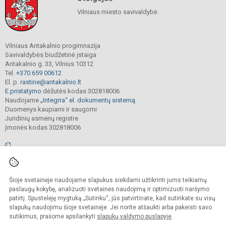
Vilniaus miesto savivaldybė
Vilniaus Antakalnio progimnazija
Savivaldybės biudžetinė įstaiga
Antakalnio g. 33, Vilnius 10312
Tel.
+370 659 00612
El. p.
rastine@antakalnio.lt
E.pristatymo
dėžutės kodas 302818006
Naudojame
„Integrra“ el. dokumentų sistemą
Duomenys kaupiami ir saugomi
Juridinių asmenų registre
Įmonės kodas 302818006
© 2026. Vilniaus Antakalnio progimnazija. Visos teisės saugomos.
Šioje svetainėje naudojame slapukus siekdami užtikrinti jums teikiamų
Kopijuoti, cituoti ar kitaip atvaizduoti internetinės svetainės turinį be raštiško
mokyklos vadovų sutikimo yra draudžiama.
paslaugų kokybę, analizuoti svetainės naudojimą ir optimizuoti naršymo
patirtį. Spustelėję mygtuką „Sutinku“, jūs patvirtinate, kad sutinkate su visų
Prieinamumo paraiška
Slapukų valdymas
slapukų naudojimu šioje svetainėje. Jei norite atšaukti arba pakeisti savo
sutikimus, prašome apsilankyti
slapukų valdymo puslapyje
.
Sumanus būdas atnaujinti