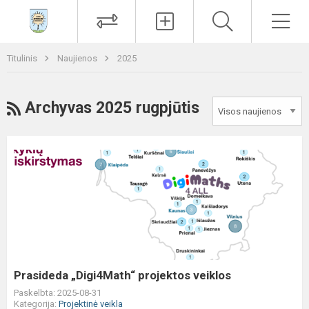
Paieška
Men
Titulinis
Naujienos
2025
RSS
Archyvas 2025 rugpjūtis
Prasideda
„Digi4Math“
projektos
veiklos
Prasideda „Digi4Math“ projektos veiklos
Paskelbta: 2025-08-31
Kategorija:
Projektinė veikla