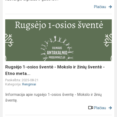
Plačiau
Rugsėjo
1-
osios
šventė
-
Mokslo
ir
žinių
Rugsėjo 1-osios šventė - Mokslo ir žinių šventė -
šventė
Etno meta...
-
Paskelbta: 2025-08-21
Etno
Kategorija:
Renginiai
meta...
Informacija apie rugsėjo 1-osios šventę - Mokslo ir žinių
šventę.
Plačiau