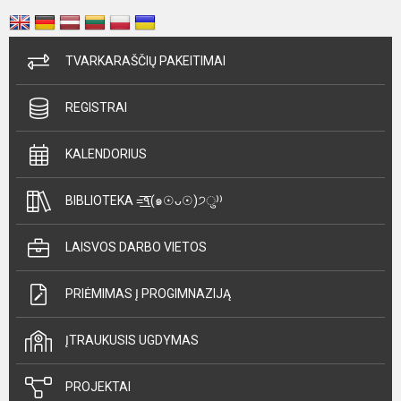
TVARKARAŠČIŲ PAKEITIMAI
REGISTRAI
KALENDORIUS
BIBLIOTEKA =͟͟͞͞٩(๑☉ᴗ☉)੭ु⁾⁾
LAISVOS DARBO VIETOS
PRIĖMIMAS Į PROGIMNAZIJĄ
ĮTRAUKUSIS UGDYMAS
PROJEKTAI