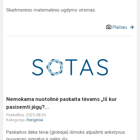
Skaitmeninio matematinio ugdymo virsmas.
Plačiau
Nemokama
nuotolinė
paskaita
tėvams
„Iš
kur
pasisemti
jėgų?...
Nemokama nuotolinė paskaita tėvams „Iš kur
pasisemti jėgų?...
Paskelbta: 2025-08-26
Kategorija:
Renginiai
Paskaitos dėka tėvai (globėjai) išmoks atpažinti ankstyvus
nuovargio signalus ir galės išv...