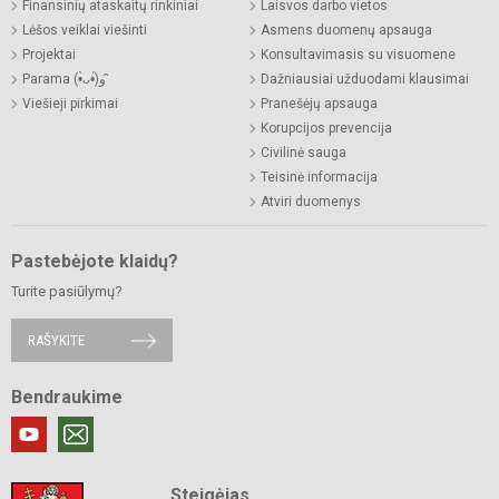
Finansinių ataskaitų rinkiniai
Laisvos darbo vietos
Lėšos veiklai viešinti
Asmens duomenų apsauga
Projektai
Konsultavimasis su visuomene
Parama (•̀ᴗ•́)و ̑̑
Dažniausiai užduodami klausimai
Viešieji pirkimai
Pranešėjų apsauga
Korupcijos prevencija
Civilinė sauga
Teisinė informacija
Atviri duomenys
Pastebėjote klaidų?
Turite pasiūlymų?
RAŠYKITE
Bendraukime
Steigėjas