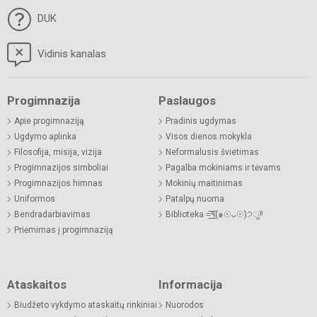
DUK
Vidinis kanalas
Progimnazija
Paslaugos
Apie progimnaziją
Pradinis ugdymas
Ugdymo aplinka
Visos dienos mokykla
Filosofija, misija, vizija
Neformalusis švietimas
Progimnazijos simboliai
Pagalba mokiniams ir tėvams
Progimnazijos himnas
Mokinių maitinimas
Uniformos
Patalpų nuoma
Bendradarbiavimas
Biblioteka =͟͟͞͞٩(๑☉ᴗ☉)੭ु⁾⁾
Priėmimas į progimnaziją
Ataskaitos
Informacija
Biudžeto vykdymo ataskaitų rinkiniai
Nuorodos