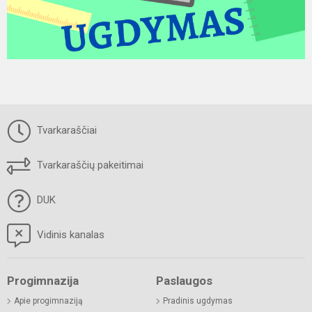
Tvarkaraščiai
Tvarkaraščių pakeitimai
DUK
Vidinis kanalas
Progimnazija
Paslaugos
Apie progimnaziją
Pradinis ugdymas