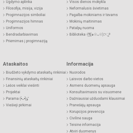
Ugdymo aplinka
Visos dienos mokykla
Filosofija, misija, vizija
Neformalusis švietimas
Progimnazijos simboliai
Pagalba mokiniams ir tėvams
Progimnazijos himnas
Mokinių maitinimas
Uniformos
Patalpų nuoma
Bendradarbiavimas
Biblioteka =͟͟͞͞٩(๑☉ᴗ☉)੭ु⁾⁾
Priėmimas į progimnaziją
Ataskaitos
Informacija
Biudžeto vykdymo ataskaitų rinkiniai
Nuorodos
Finansinių ataskaitų rinkiniai
Laisvos darbo vietos
Lėšos veiklai viešinti
Asmens duomenų apsauga
Projektai
Konsultavimasis su visuomene
Parama (•̀ᴗ•́)و ̑̑
Dažniausiai užduodami klausimai
Viešieji pirkimai
Pranešėjų apsauga
Korupcijos prevencija
Civilinė sauga
Teisinė informacija
Atviri duomenys