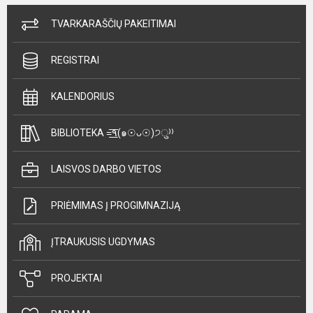
TVARKARAŠČIŲ PAKEITIMAI
REGISTRAI
KALENDORIUS
BIBLIOTEKA =͟͟͞͞٩(๑☉ᴗ☉)੭ु⁾⁾
LAISVOS DARBO VIETOS
PRIĖMIMAS Į PROGIMNAZIJĄ
ĮTRAUKUSIS UGDYMAS
PROJEKTAI