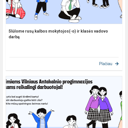
SIūlome rusų kalbos mokytojos(-o) ir klasės vadovo
darbą
Plačiau