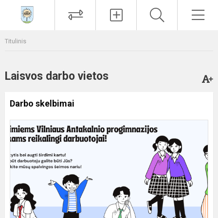
Paieška
Men
Titulinis
Laisvos darbo vietos
Darbo skelbimai