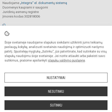
Naudojame
„Integrra“ el. dokumentų sistemą
Duomenys kaupiami ir saugomi
Juridinių asmenų registre
Įmonės kodas 302818006
© 2026. Vilniaus Antakalnio progimnazija. Visos teisės saugomos.
Šioje svetainėje naudojame slapukus siekdami užtikrinti jums teikiamų
Kopijuoti, cituoti ar kitaip atvaizduoti internetinės svetainės turinį be raštiško
mokyklos vadovų sutikimo yra draudžiama.
paslaugų kokybę, analizuoti svetainės naudojimą ir optimizuoti naršymo
patirtį. Spustelėję mygtuką „Sutinku“, jūs patvirtinate, kad sutinkate su visų
Prieinamumo paraiška
Slapukų valdymas
slapukų naudojimu šioje svetainėje. Jei norite atšaukti arba pakeisti savo
sutikimus, prašome apsilankyti
slapukų valdymo puslapyje
.
Sumanus būdas atnaujinti
mokyklos interneto
svetainę
NUSTATYMAI
NESUTINKU
SUTINKU