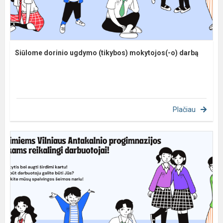
Siūlome dorinio ugdymo (tikybos) mokytojos(-o) darbą
Plačiau