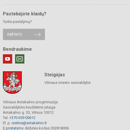
Pastebėjote klaidų?
Turite pasiūlymų?
RAŠYKITE
Bendraukime
Steigėjas
Vilniaus miesto savivaldybė
Vilniaus Antakalnio progimnazija
Savivaldybės biudžetinė įstaiga
Antakalnio g. 33, Vilnius 10312
Tel.
+370 659 00612
El. p.
rastine@antakalnio.lt
E.pristatymo
dėžutės kodas 302818006