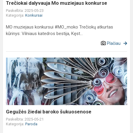
Trečiokai dalyvauja Mo muziejaus konkurse
Paskelbta: 2025-05-23
Kategorija:
Konkursai
MO muziejaus konkursui #MO_moko Trečiokų atkurtas
kūrinys: Vilniaus katedros bestija, Kęst...
Plačiau
Gegužės
žiedai
baroko
šukuosenose
Gegužės žiedai baroko šukuosenose
Paskelbta: 2025-05-21
Kategorija:
Paroda