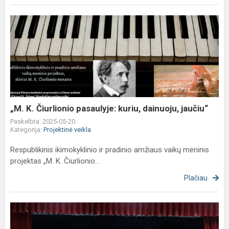
„M.
K.
Čiurlionio
pasaulyje:
kuriu,
dainuoju,
jaučiu“
„M. K. Čiurlionio pasaulyje: kuriu, dainuoju, jaučiu“
Paskelbta: 2025-05-20
Kategorija:
Projektinė veikla
Respublikinis ikimokyklinio ir pradinio amžiaus vaikų meninis
projektas „M. K. Čiurlionio...
Plačiau
1n
klasės