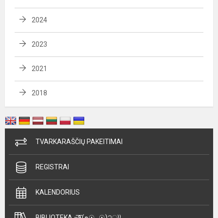
2024
2023
2021
2018
TVARKARAŠČIŲ PAKEITIMAI
REGISTRAI
KALENDORIUS
BIBLIOTEKA =͟͟͞͞٩(๑☉ᴗ☉)੭ु⁾⁾