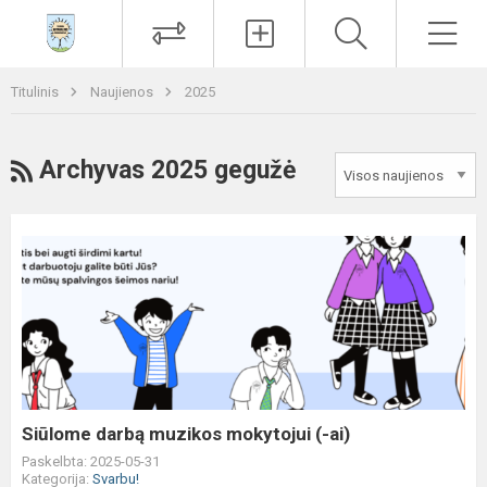
Paieška
Men
Titulinis
Naujienos
2025
RSS
Archyvas 2025 gegužė
Siūlome
darbą
muzikos
mokytojui
(-
ai)
Siūlome darbą muzikos mokytojui (-ai)
Paskelbta: 2025-05-31
Kategorija:
Svarbu!