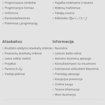
Progimnazijos simboliai
Pagalba mokiniams ir tėvams
Progimnazijos himnas
Mokinių maitinimas
Uniformos
Patalpų nuoma
Bendradarbiavimas
Biblioteka =͟͟͞͞٩(๑☉ᴗ☉)੭ु⁾⁾
Priėmimas į progimnaziją
Ataskaitos
Informacija
Biudžeto vykdymo ataskaitų rinkiniai
Nuorodos
Finansinių ataskaitų rinkiniai
Laisvos darbo vietos
Lėšos veiklai viešinti
Asmens duomenų apsauga
Projektai
Konsultavimasis su visuomene
Parama (•̀ᴗ•́)و ̑̑
Dažniausiai užduodami klausimai
Viešieji pirkimai
Pranešėjų apsauga
Korupcijos prevencija
Civilinė sauga
Teisinė informacija
Atviri duomenys