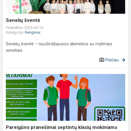
Senelių šventė
Paskelbta: 2025-05-15
Kategorija:
Renginiai
Senelių šventė – nuoširdžiausios akimirkos su mylimais
seneliais
Plačiau
Pareigūno
pranešimai
septintų
klasių
mokiniams
tema
,,Atsak...
Pareigūno pranešimai septintų klasių mokiniams