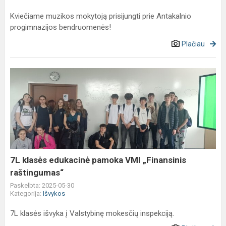
Kviečiame muzikos mokytoją prisijungti prie Antakalnio
progimnazijos bendruomenės!
Plačiau
7L
klasės
edukacinė
pamoka
VMI
„Finansinis
raštingumas“
7L klasės edukacinė pamoka VMI „Finansinis
raštingumas“
Paskelbta: 2025-05-30
Kategorija:
Išvykos
7L klasės išvyka į Valstybinę mokesčių inspekciją.