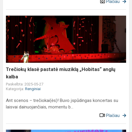
Plačiau
Trečiokų
klasė
pastatė
miuziklą
„Hobitas“
anglų
kalba
Trečiokų klasė pastatė miuziklą „Hobitas“ anglų
kalba
Paskelbta: 2025-05-27
Kategorija:
Renginiai
Ant scenos – trečiokai(ės)! Buvo įspūdingas koncertas su
laisvai dainuojančiais, momentu b...
Plačiau