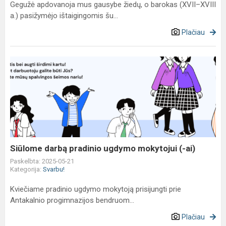
Gegužė apdovanoja mus gausybe žiedų, o barokas (XVII–XVIII
a.) pasižymėjo ištaigingomis šu...
Plačiau
Siūlome
darbą
pradinio
ugdymo
mokytojui
(-
ai)
Siūlome darbą pradinio ugdymo mokytojui (-ai)
Paskelbta: 2025-05-21
Kategorija:
Svarbu!
Kviečiame pradinio ugdymo mokytoją prisijungti prie
Antakalnio progimnazijos bendruom...
Plačiau