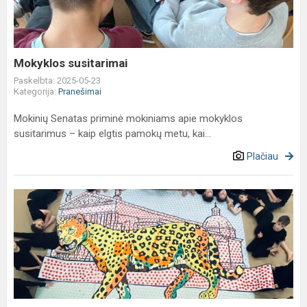
Mokyklos susitarimai
Paskelbta: 2025-05-23
Kategorija:
Pranešimai
Mokinių Senatas priminė mokiniams apie mokyklos
susitarimus – kaip elgtis pamokų metu, kai...
Plačiau
Trečiokai
dalyvauja
Mo
muziejaus
konkurse