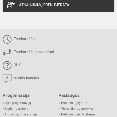
ATNAUJINIMŲ PRENUMERATA
Tvarkaraščiai
Tvarkaraščių pakeitimai
DUK
Vidinis kanalas
Progimnazija
Paslaugos
Apie progimnaziją
Pradinis ugdymas
Ugdymo aplinka
Visos dienos mokykla
Filosofija, misija, vizija
Neformalusis švietimas