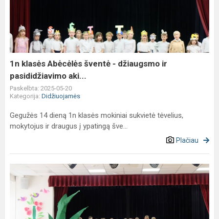
Abėcėlės
šventė
-
džiaugsmo
ir
pasididžiavimo
1n klasės Abėcėlės šventė - džiaugsmo ir
aki...
pasididžiavimo aki...
Paskelbta: 2025-05-20
Kategorija:
Didžiuojamės
Gegužės 14 dieną 1n klasės mokiniai sukvietė tėvelius,
mokytojus ir draugus į ypatingą šve...
Plačiau
Senelių
šventė