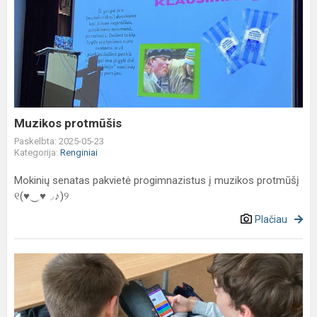
Muzikos
protmūšis
Muzikos protmūšis
Paskelbta: 2025-05-23
Kategorija:
Renginiai
Mokinių senatas pakvietė progimnazistus į muzikos protmūšį
୧(♥‿♥◞♪)୨
Plačiau
Mokyklos
susitarimai