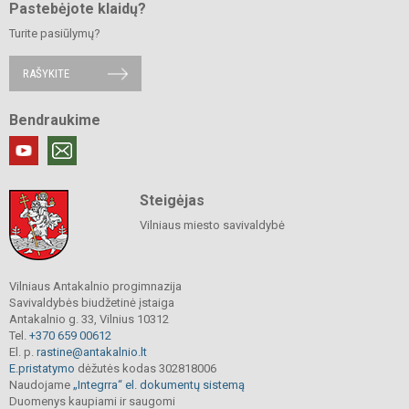
Pastebėjote klaidų?
Turite pasiūlymų?
RAŠYKITE
Bendraukime
Steigėjas
Vilniaus miesto savivaldybė
Vilniaus Antakalnio progimnazija
Savivaldybės biudžetinė įstaiga
Antakalnio g. 33, Vilnius 10312
Tel.
+370 659 00612
El. p.
rastine@antakalnio.lt
E.pristatymo
dėžutės kodas 302818006
Naudojame
„Integrra“ el. dokumentų sistemą
Duomenys kaupiami ir saugomi