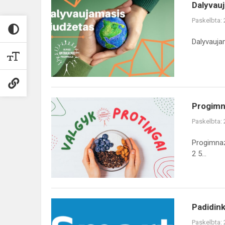
Dalyvaujamojo
Dalyvauj
biudžeto
Paskelbta:
projektas
sugrįžta!
Dalyvauja
Progimnazija
Progimna
dalyvauja
Paskelbta:
„Valgyk
protingai“
Progimnazi
programoje
2 5...
ir
jos...
Padidinkite
Padidink
mokymosi
Paskelbta: