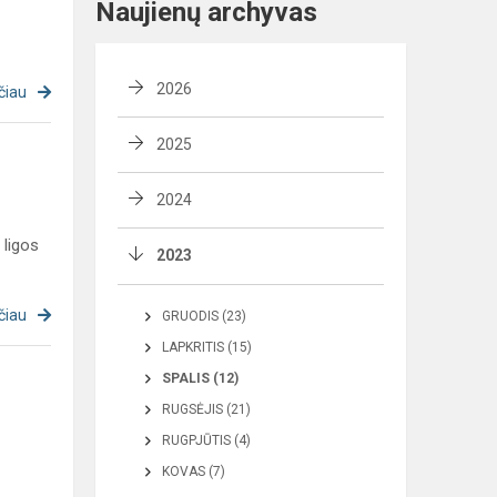
Naujienų archyvas
2026
čiau
2025
2024
 ligos
2023
čiau
GRUODIS (23)
LAPKRITIS (15)
SPALIS (12)
RUGSĖJIS (21)
RUGPJŪTIS (4)
KOVAS (7)