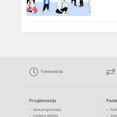
o)
ir
klasės
vadovo
darbą
Tvarkaraščiai
Progimnazija
Pasl
Apie progimnaziją
Prad
Ugdymo aplinka
Viso