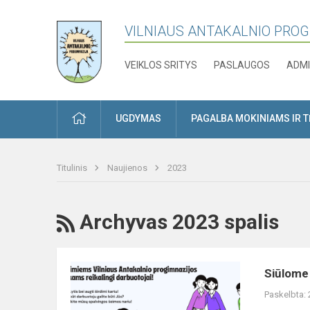
VILNIAUS ANTAKALNIO PRO
VEIKLOS SRITYS
PASLAUGOS
ADMI
PRADŽIA
UGDYMAS
PAGALBA MOKINIAMS IR 
Titulinis
Naujienos
2023
RSS
Archyvas 2023 spalis
Siūlome
Siūlome
informatikos
Paskelbta:
mokytojos(-