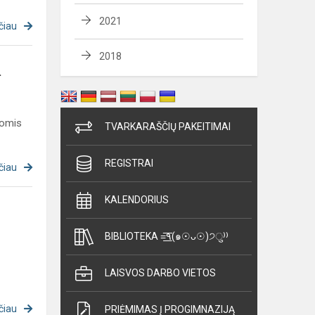
2021
čiau
2018
.
momis
TVARKARAŠČIŲ PAKEITIMAI
REGISTRAI
čiau
KALENDORIUS
BIBLIOTEKA =͟͟͞͞٩(๑☉ᴗ☉)੭ु⁾⁾
LAISVOS DARBO VIETOS
čiau
PRIĖMIMAS Į PROGIMNAZIJĄ