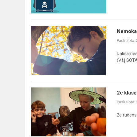
„phishing“)
atakas?
Nemokami
Nemokam
mokymai
Paskelbta:
bei
paskaitos
Dalinamės
tėvystės
(VšĮ SOTA.
temomis
lapkričio
m...
2e
2e klasė
klasės
Paskelbta:
rudeniška,
šiurpulinga
2e rudens
maskarado
diena
dvare