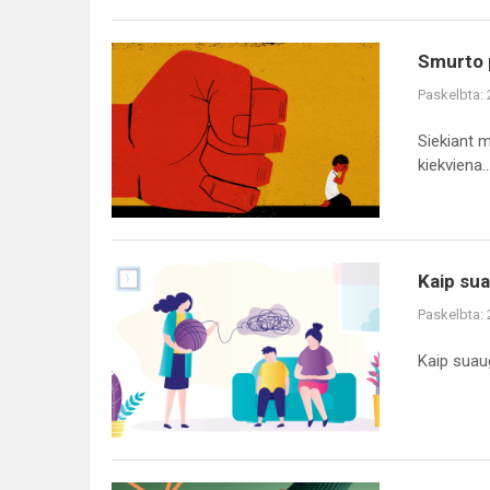
Smurto
Smurto p
prieš
Paskelbta:
vaikus
atpažinimas
Siekiant m
ir
kiekviena..
reagavimas
Kaip
Kaip sua
suaugusiems
Paskelbta:
elgtis,
kilus
Kaip suau
panikai
dėl
pranešimų
ugdymo...