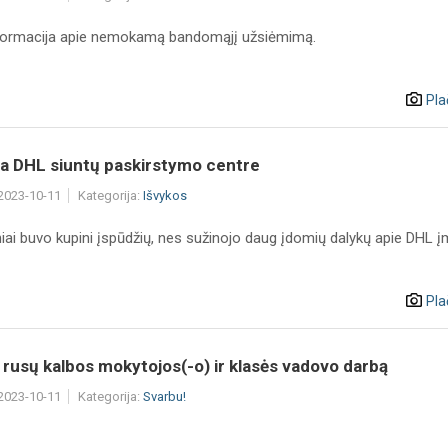
formacija apie nemokamą bandomąjį užsiėmimą.
Pla
ja DHL siuntų paskirstymo centre
 2023-10-11
Kategorija:
Išvykos
niai buvo kupini įspūdžių, nes sužinojo daug įdomių dalykų apie DHL 
Pla
rusų kalbos mokytojos(-o) ir klasės vadovo darbą
 2023-10-11
Kategorija:
Svarbu!