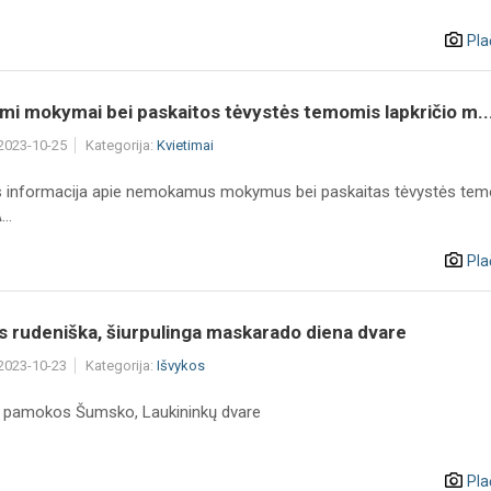
Pla
i mokymai bei paskaitos tėvystės temomis lapkričio m..
 2023-10-25
Kategorija:
Kvietimai
 informacija apie nemokamus mokymus bei paskaitas tėvystės te
..
Pla
s rudeniška, šiurpulinga maskarado diena dvare
 2023-10-23
Kategorija:
Išvykos
 pamokos Šumsko, Laukininkų dvare
Pla