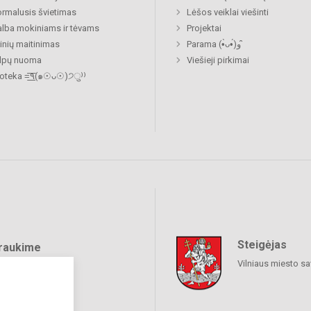
rmalusis švietimas
Lėšos veiklai viešinti
lba mokiniams ir tėvams
Projektai
nių maitinimas
Parama (•̀ᴗ•́)و ̑̑
alpų nuoma
Viešieji pirkimai
Biblioteka =͟͟͞͞٩(๑☉ᴗ☉)੭ु⁾⁾
Steigėjas
raukime
Vilniaus miesto sa