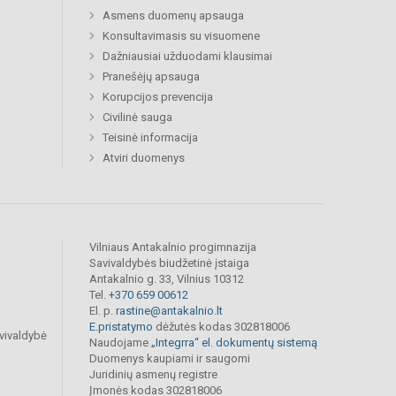
Asmens duomenų apsauga
Konsultavimasis su visuomene
Dažniausiai užduodami klausimai
Pranešėjų apsauga
Korupcijos prevencija
Civilinė sauga
Teisinė informacija
Atviri duomenys
Vilniaus Antakalnio progimnazija
Savivaldybės biudžetinė įstaiga
Antakalnio g. 33, Vilnius 10312
Tel.
+370 659 00612
El. p.
rastine@antakalnio.lt
E.pristatymo
dėžutės kodas 302818006
vivaldybė
Naudojame
„Integrra“ el. dokumentų sistemą
Duomenys kaupiami ir saugomi
Juridinių asmenų registre
Įmonės kodas 302818006