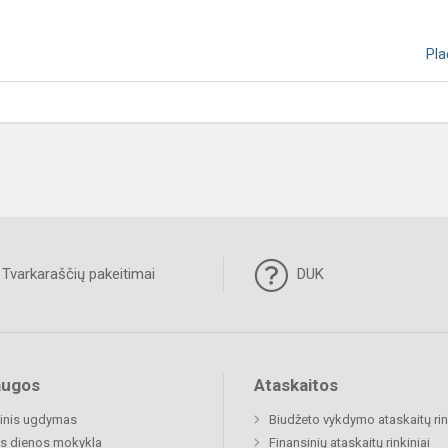
Pla
Tvarkaraščių pakeitimai
DUK
augos
Ataskaitos
inis ugdymas
Biudžeto vykdymo ataskaitų rin
s dienos mokykla
Finansinių ataskaitų rinkiniai