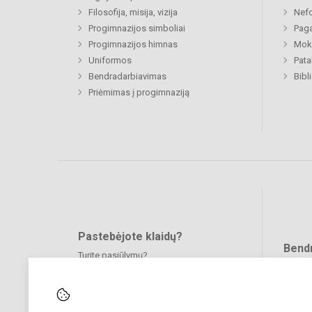
Filosofija, misija, vizija
Nefo
Progimnazijos simboliai
Paga
Progimnazijos himnas
Moki
Uniformos
Pat
Bendradarbiavimas
Priėmimas į progimnaziją
Pastebėjote klaidų?
Bend
Turite pasiūlymų?
RAŠYKITE