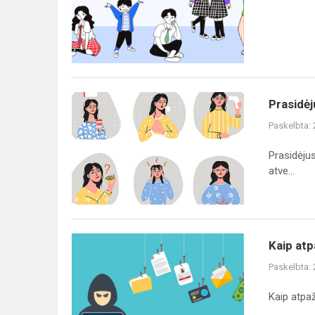
o)
darbą
Prasidėjus
Prasidėj
rudens
Paskelbta:
sezonui,
padaugėjo
Prasidėjus
įvairiausių
atve...
susirgimų,...
Kaip
Kaip atp
atpažinti
Paskelbta:
duomenų
viliojimo
Kaip atpaž
(angl.