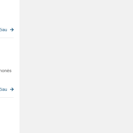
čiau
įmonės
čiau