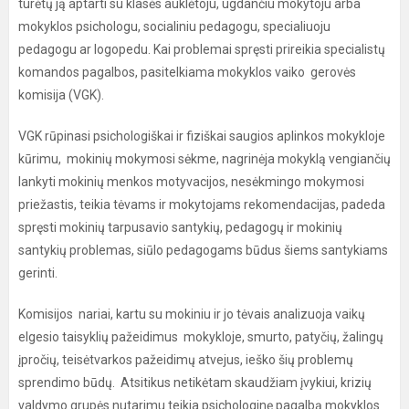
turėtų ją aptarti su klasės auklėtoju, ugdančiu mokytoju arba
mokyklos psichologu, socialiniu pedagogu, specialiuoju
pedagogu ar logopedu. Kai problemai spręsti prireikia specialistų
komandos pagalbos, pasitelkiama mokyklos vaiko gerovės
komisija (VGK).
VGK rūpinasi psichologiškai ir fiziškai saugios aplinkos mokykloje
kūrimu, mokinių mokymosi sėkme, nagrinėja mokyklą vengiančių
lankyti mokinių menkos motyvacijos, nesėkmingo mokymosi
priežastis, teikia tėvams ir mokytojams rekomendacijas, padeda
spręsti mokinių tarpusavio santykių, pedagogų ir mokinių
santykių problemas, siūlo pedagogams būdus šiems santykiams
gerinti.
Komisijos nariai, kartu su mokiniu ir jo tėvais analizuoja vaikų
elgesio taisyklių pažeidimus mokykloje, smurto, patyčių, žalingų
įpročių, teisėtvarkos pažeidimų atvejus, ieško šių problemų
sprendimo būdų. Atsitikus netikėtam skaudžiam įvykiui, krizių
valdymo grupės nutarimu teikia psichologinę pagalbą mokyklos