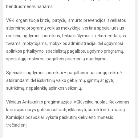
bendruomenės nariams.
VGK organizuoja krizių, patyčių, smurto prevencijos, sveikatos
stiprinimo programų veiklas mokykloje, vertina specialiuosius
mokinių ugdymosi poreikius, teikia siūlymus ir rekomendacijas
tėvams, mokytojams, mokyklos administracijai dėl ugdymosi
aplinkos pritaikymo, specialistų pagalbos, ugdymo programų,
specialiųjų mokymo pagalbos priemonių naudojimo.
Specialieji ugdymosi poreikiai – pagalbos ir paslaugų reikmė,
atsirandanti dėl išskirtinių vaiko gebėjimų, įgimtų ar įgytų
sutrikimų, nepalankių aplinkos veiksnių.
Vilniaus Antakalnio progimnazijos VGK veikia nuolat. Kiekvienas
komisijos narys gali konsultuoti, išklausyti, suteikti informaciją.
Komisijos posėdžiai vyksta paskutinį kiekvieno mėnesio
trečiadienį.