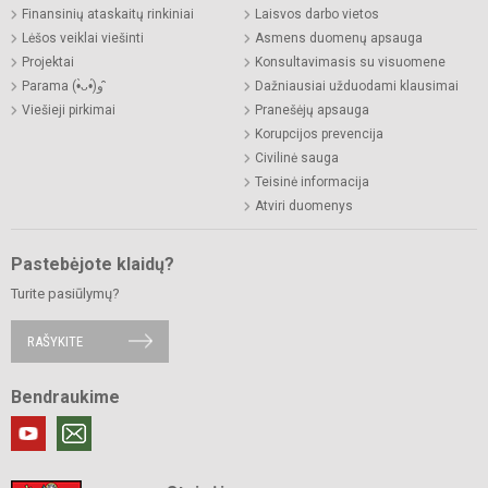
Finansinių ataskaitų rinkiniai
Laisvos darbo vietos
Lėšos veiklai viešinti
Asmens duomenų apsauga
Projektai
Konsultavimasis su visuomene
Parama (•̀ᴗ•́)و ̑̑
Dažniausiai užduodami klausimai
Viešieji pirkimai
Pranešėjų apsauga
Korupcijos prevencija
Civilinė sauga
Teisinė informacija
Atviri duomenys
Pastebėjote klaidų?
Turite pasiūlymų?
RAŠYKITE
Bendraukime