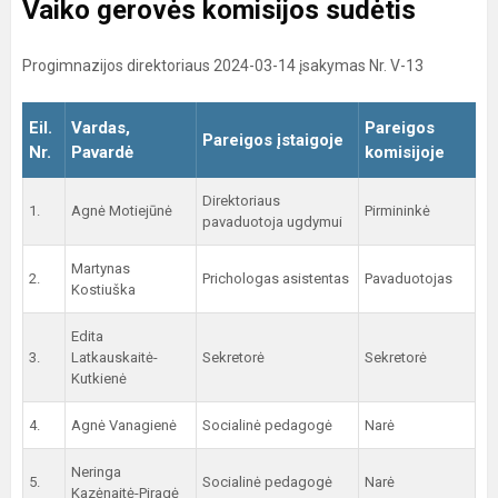
Vaiko gerovės komisijos sudėtis
Progimnazijos direktoriaus 2024-03-14 įsakymas Nr. V-13
Eil.
Vardas,
Pareigos
Pareigos įstaigoje
Nr.
Pavardė
komisijoje
Direktoriaus
1.
Agnė Motiejūnė
Pirmininkė
pavaduotoja ugdymui
Martynas
2.
Prichologas asistentas
Pavaduotojas
Kostiuška
Edita
3.
Latkauskaitė-
Sekretorė
Sekretorė
Kutkienė
4.
Agnė Vanagienė
Socialinė pedagogė
Narė
Neringa
5.
Socialinė pedagogė
Narė
Kazėnaitė-Piragė