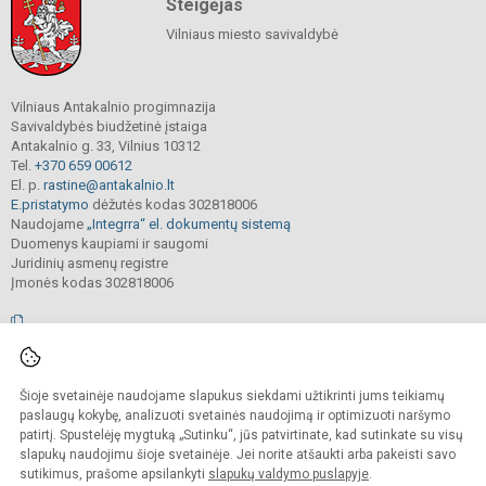
Steigėjas
Vilniaus miesto savivaldybė
Vilniaus Antakalnio progimnazija
Savivaldybės biudžetinė įstaiga
Antakalnio g. 33, Vilnius 10312
Tel.
+370 659 00612
El. p.
rastine@antakalnio.lt
E.pristatymo
dėžutės kodas 302818006
Naudojame
„Integrra“ el. dokumentų sistemą
Duomenys kaupiami ir saugomi
Juridinių asmenų registre
Įmonės kodas 302818006
© 2026. Vilniaus Antakalnio progimnazija. Visos teisės saugomos.
Šioje svetainėje naudojame slapukus siekdami užtikrinti jums teikiamų
Kopijuoti, cituoti ar kitaip atvaizduoti internetinės svetainės turinį be raštiško
mokyklos vadovų sutikimo yra draudžiama.
paslaugų kokybę, analizuoti svetainės naudojimą ir optimizuoti naršymo
patirtį. Spustelėję mygtuką „Sutinku“, jūs patvirtinate, kad sutinkate su visų
Prieinamumo paraiška
Slapukų valdymas
slapukų naudojimu šioje svetainėje. Jei norite atšaukti arba pakeisti savo
sutikimus, prašome apsilankyti
slapukų valdymo puslapyje
.
Sumanus būdas atnaujinti