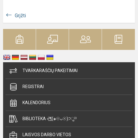
Grįžti
TVARKARAŠČIŲ PAKEITIMAI
REGISTRAI
KALENDORIUS
BIBLIOTEKA =͟͟͞͞٩(๑☉ᴗ☉)੭ु⁾⁾
LAISVOS DARBO VIETOS