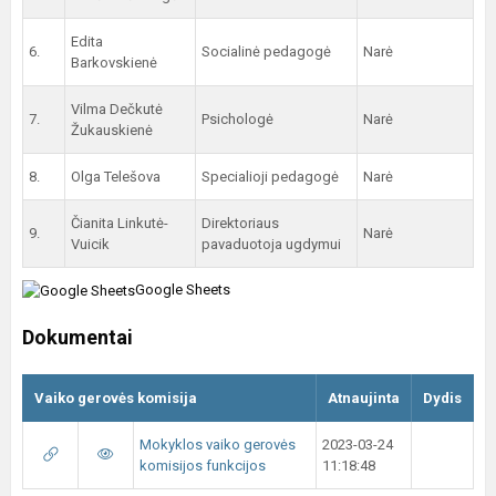
Edita
6.
Socialinė pedagogė
Narė
Barkovskienė
Vilma Dečkutė
7.
Psichologė
Narė
Žukauskienė
8.
Olga Telešova
Specialioji pedagogė
Narė
Čianita Linkutė-
Direktoriaus
9.
Narė
Vuicik
pavaduotoja ugdymui
Google Sheets
Dokumentai
Vaiko gerovės komisija
Atnaujinta
Dydis
Mokyklos vaiko gerovės
2023-03-24
komisijos funkcijos
11:18:48