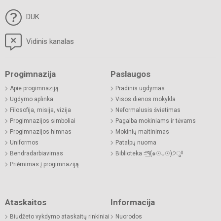
DUK
Vidinis kanalas
Progimnazija
Paslaugos
Apie progimnaziją
Pradinis ugdymas
Ugdymo aplinka
Visos dienos mokykla
Filosofija, misija, vizija
Neformalusis švietimas
Progimnazijos simboliai
Pagalba mokiniams ir tėvams
Progimnazijos himnas
Mokinių maitinimas
Uniformos
Patalpų nuoma
Bendradarbiavimas
Biblioteka =͟͟͞͞٩(๑☉ᴗ☉)੭ु⁾⁾
Priėmimas į progimnaziją
Ataskaitos
Informacija
Biudžeto vykdymo ataskaitų rinkiniai
Nuorodos