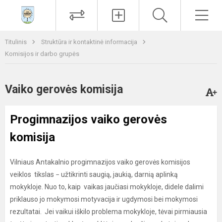
Paieška
Men
Titulinis
Struktūra ir kontaktinė informacija
Komisijos ir darbo grupės
Vaiko gerovės komisija
Progimnazijos vaiko gerovės
komisija
Vilniaus Antakalnio progimnazijos vaiko gerovės komisijos
veiklos tikslas − užtikrinti saugią, jaukią, darnią aplinką
mokykloje. Nuo to, kaip vaikas jaučiasi mokykloje, didele dalimi
priklauso jo mokymosi motyvacija ir ugdymosi bei mokymosi
rezultatai. Jei vaikui iškilo problema mokykloje, tėvai pirmiausia