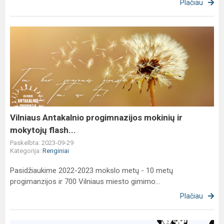
Plačiau
Vilniaus
Antakalnio
progimnazijos
mokinių
ir
mokytojų
flash...
Vilniaus Antakalnio progimnazijos mokinių ir
mokytojų flash...
Paskelbta: 2023-09-29
Kategorija:
Renginiai
Pasidžiaukime 2022-2023 mokslo metų - 10 metų
progimanzijos ir 700 Vilniaus miesto gimimo...
Plačiau