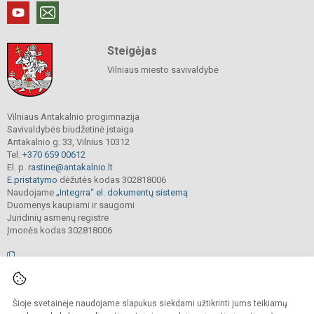
Steigėjas
Vilniaus miesto savivaldybė
Vilniaus Antakalnio progimnazija
Savivaldybės biudžetinė įstaiga
Antakalnio g. 33, Vilnius 10312
Tel.
+370 659 00612
El. p.
rastine@antakalnio.lt
E.pristatymo
dėžutės kodas 302818006
Naudojame
„Integrra“ el. dokumentų sistemą
Duomenys kaupiami ir saugomi
Juridinių asmenų registre
Įmonės kodas 302818006
© 2026. Vilniaus Antakalnio progimnazija. Visos teisės saugomos.
Šioje svetainėje naudojame slapukus siekdami užtikrinti jums teikiamų
Kopijuoti, cituoti ar kitaip atvaizduoti internetinės svetainės turinį be raštiško