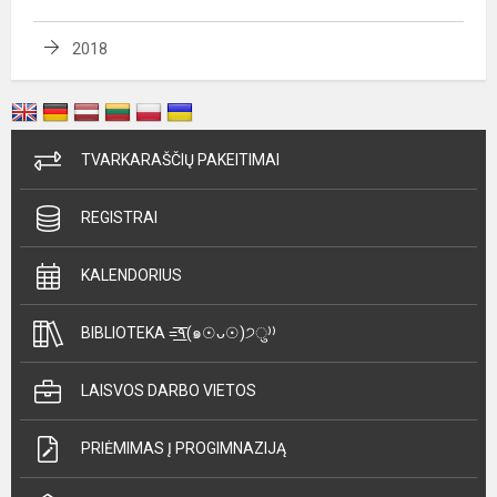
2018
TVARKARAŠČIŲ PAKEITIMAI
REGISTRAI
KALENDORIUS
BIBLIOTEKA =͟͟͞͞٩(๑☉ᴗ☉)੭ु⁾⁾
LAISVOS DARBO VIETOS
PRIĖMIMAS Į PROGIMNAZIJĄ