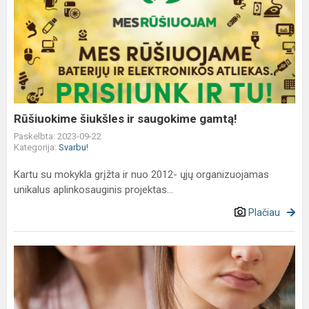
Rūšiuokime
šiukšles
ir
saugokime
gamtą!
Rūšiuokime šiukšles ir saugokime gamtą!
Paskelbta: 2023-09-22
Kategorija:
Svarbu!
Kartu su mokykla grįžta ir nuo 2012- ųjų organizuojamas
unikalus aplinkosauginis projektas...
Plačiau
Ką
reiškia
paauglių
„nelįsk“?