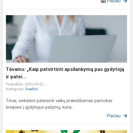
Plačiau
Tėvams:
„Kaip
patvirtinti
apsilankymą
pas
gydytoją
ir
patei...
Tėvams: „Kaip patvirtinti apsilankymą pas gydytoją
ir patei...
Paskelbta: 2023-09-22
Kategorija:
Svarbu!
Tėvai, siekdami pateisinti vaikų praleidžiamas pamokas
kreipiasi į gydytojus pažymų, kuria...
Plačiau