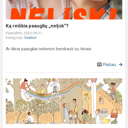
Ką reiškia paauglių „nelįsk“?
Paskelbta: 2023-09-21
Kategorija:
Svarbu!
Ar tikrai paaugliai nebenori bendrauti su tėvais
Plačiau
Kvietimas
tėveliams
ir
paaugliams
į
mokymus!