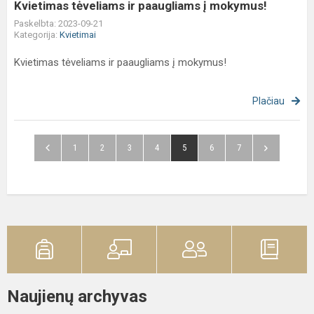
Kvietimas tėveliams ir paaugliams į mokymus!
Paskelbta: 2023-09-21
Kategorija:
Kvietimai
Kvietimas tėveliams ir paaugliams į mokymus!
Plačiau
1
2
3
4
5
6
7
Naujienų archyvas