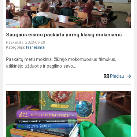
pirmų
klasių
mokiniams
Saugaus eismo paskaita pirmų klasių mokiniams
Paskelbta: 2023-09-29
Kategorija:
Pranešimai
Paskaitų metu mokiniai žiūrėjo mokomuosius filmukus,
atlikinėjo užduotis ir pagilino savo...
Plačiau
Naujos
knygos
mokiniams
bibliotekoje