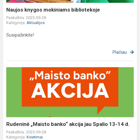
Naujos knygos mokiniams bibliotekoje
Paskelbta: 2023-09-28
Kategorija:
Aktualijos
Susipažinkite!
Plačiau
Rudeninė
„Maisto
banko“
akcija
jau
Spalio
13-
14
Rudeninė „Maisto banko“ akcija jau Spalio 13-14 d.
d.
Paskelbta: 2023-09-28
Kategorija:
Kvietimai