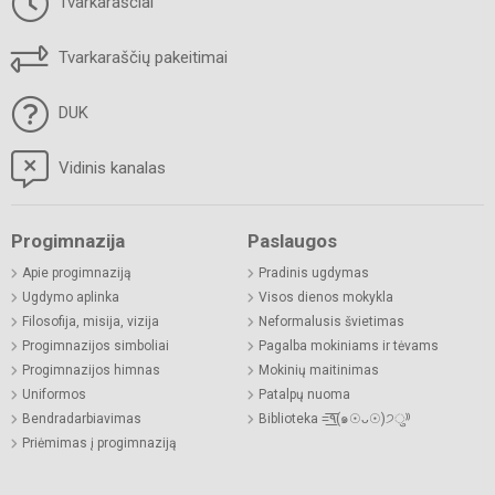
Tvarkaraščiai
Tvarkaraščių pakeitimai
DUK
Vidinis kanalas
Progimnazija
Paslaugos
Apie progimnaziją
Pradinis ugdymas
Ugdymo aplinka
Visos dienos mokykla
Filosofija, misija, vizija
Neformalusis švietimas
Progimnazijos simboliai
Pagalba mokiniams ir tėvams
Progimnazijos himnas
Mokinių maitinimas
Uniformos
Patalpų nuoma
Bendradarbiavimas
Biblioteka =͟͟͞͞٩(๑☉ᴗ☉)੭ु⁾⁾
Priėmimas į progimnaziją