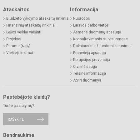
Ataskaitos
Informacija
Biudžeto vykdymo ataskaitų rinkiniai
Nuorodos
Finansinių ataskaitų rinkiniai
Laisvos darbo vietos
Lėšos veiklai viešinti
Asmens duomenų apsauga
Projektai
Konsultavimasis su visuomene
Parama (•̀ᴗ•́)و ̑̑
Dažniausiai užduodami klausimai
Viešieji pirkimai
Pranešėjų apsauga
Korupcijos prevencija
Civilinė sauga
Teisinė informacija
Atviri duomenys
Pastebėjote klaidų?
Turite pasiūlymų?
RAŠYKITE
Bendraukime