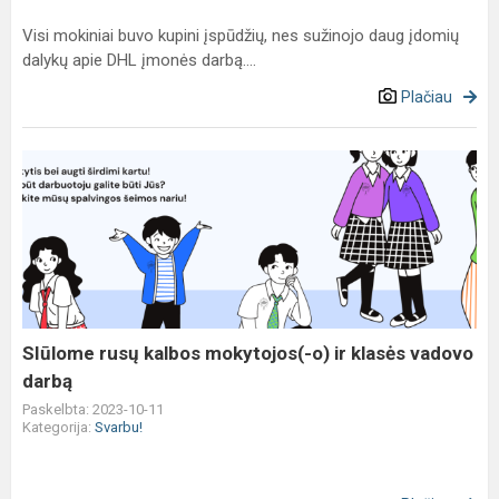
Visi mokiniai buvo kupini įspūdžių, nes sužinojo daug įdomių
dalykų apie DHL įmonės darbą....
Plačiau
SIūlome
rusų
kalbos
mokytojos(-
o)
ir
klasės
vadovo
SIūlome rusų kalbos mokytojos(-o) ir klasės vadovo
darbą
darbą
Paskelbta: 2023-10-11
Kategorija:
Svarbu!