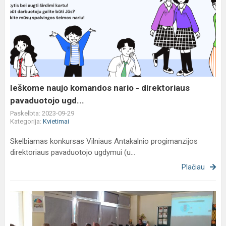
Ieškome
naujo
komandos
nario
-
direktoriaus
pavaduotojo
ugd...
Ieškome naujo komandos nario - direktoriaus
pavaduotojo ugd...
Paskelbta: 2023-09-29
Kategorija:
Kvietimai
Skelbiamas konkursas Vilniaus Antakalnio progimanzijos
direktoriaus pavaduotojo ugdymui (u...
Plačiau
Saugaus
eismo
paskaita