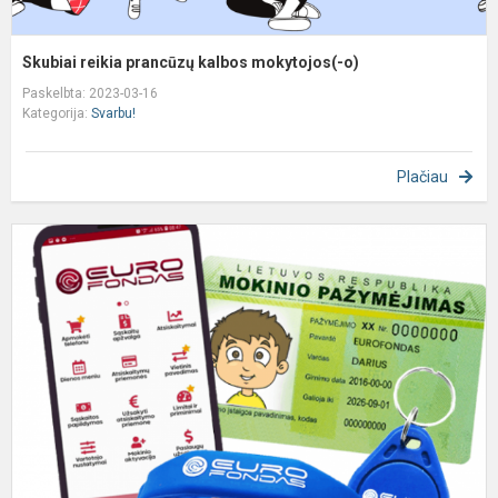
Skubiai reikia prancūzų kalbos mokytojos(-o)
Paskelbta: 2023-03-16
Kategorija:
Svarbu!
Plačiau
D
m
m
ir
a
K
r