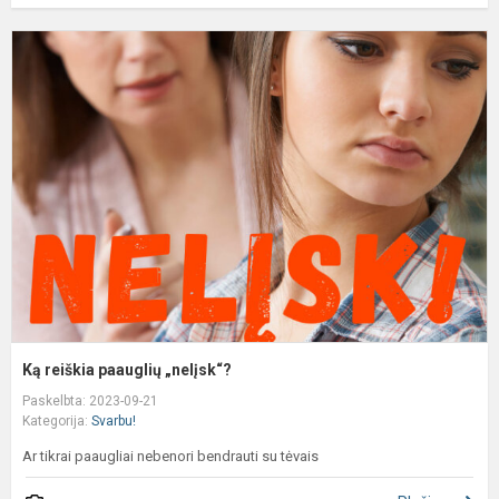
K
r
p
„
Ką reiškia paauglių „nelįsk“?
Paskelbta: 2023-09-21
Kategorija:
Svarbu!
Ar tikrai paaugliai nebenori bendrauti su tėvais