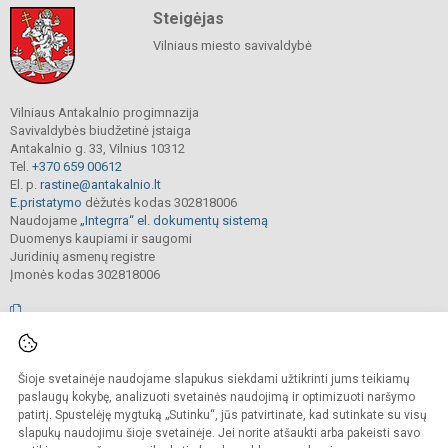
Steigėjas
Vilniaus miesto savivaldybė
Vilniaus Antakalnio progimnazija
Savivaldybės biudžetinė įstaiga
Antakalnio g. 33, Vilnius 10312
Tel.
+370 659 00612
El. p.
rastine@antakalnio.lt
E.pristatymo
dėžutės kodas 302818006
Naudojame
„Integrra“ el. dokumentų sistemą
Duomenys kaupiami ir saugomi
Juridinių asmenų registre
Įmonės kodas 302818006
© 2026. Vilniaus Antakalnio progimnazija. Visos teisės saugomos.
Šioje svetainėje naudojame slapukus siekdami užtikrinti jums teikiamų
Kopijuoti, cituoti ar kitaip atvaizduoti internetinės svetainės turinį be raštiško
mokyklos vadovų sutikimo yra draudžiama.
paslaugų kokybę, analizuoti svetainės naudojimą ir optimizuoti naršymo
patirtį. Spustelėję mygtuką „Sutinku“, jūs patvirtinate, kad sutinkate su visų
Prieinamumo paraiška
Slapukų valdymas
slapukų naudojimu šioje svetainėje. Jei norite atšaukti arba pakeisti savo