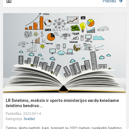
Plačiau
L
Š
m
ir
s
m
v
LR Švietimo, mokslo ir sporto ministerijos vardu kviečiame
švietimo bendruo...
Paskelbta: 2023-09-14
Kategorija:
Svarbu!
Tyrimą, skirtą įvertinti, kaip, lyginant su 2022 metais, pasikeitė švietimo