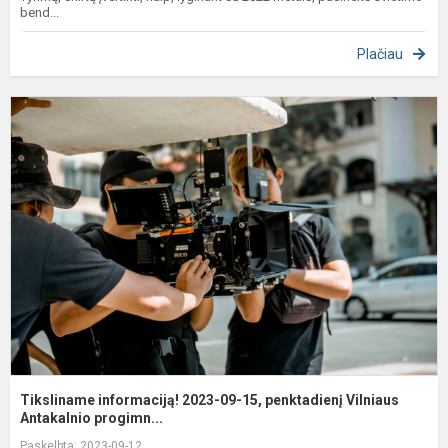
bend...
Plačiau
T
i
2
0
1
p
V
An
Tiksliname informaciją! 2023-09-15, penktadienį Vilniaus
Antakalnio progimn...
Paskelbta: 2023-09-12