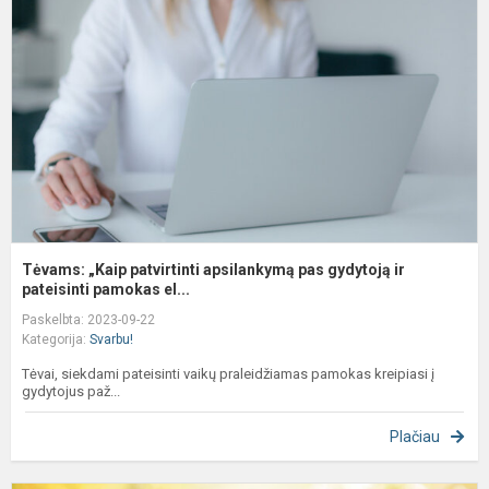
p
a
p
g
ir
pa
Tėvams: „Kaip patvirtinti apsilankymą pas gydytoją ir
pateisinti pamokas el...
Paskelbta: 2023-09-22
Kategorija:
Svarbu!
Tėvai, siekdami pateisinti vaikų praleidžiamas pamokas kreipiasi į
gydytojus paž...
Plačiau