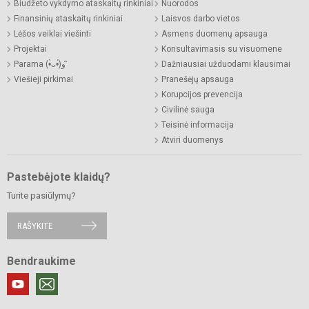
Biudžeto vykdymo ataskaitų rinkiniai
Nuorodos
Finansinių ataskaitų rinkiniai
Laisvos darbo vietos
Lėšos veiklai viešinti
Asmens duomenų apsauga
Projektai
Konsultavimasis su visuomene
Parama (•̀ᴗ•́)و ̑̑
Dažniausiai užduodami klausimai
Viešieji pirkimai
Pranešėjų apsauga
Korupcijos prevencija
Civilinė sauga
Teisinė informacija
Atviri duomenys
Pastebėjote klaidų?
Turite pasiūlymų?
RAŠYKITE
Bendraukime