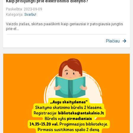
Kaip prisijungti prie elektroninio dienyno?
Paskelbta: 2023-09-09
Kategorija:
Svarbu!
Vaizdo įrašas, skirtas paaiškinti kaip geriausiai ir patogiausia jungtis
prie el...
Plačiau
S
b
a
ir
t
k
m
n
r