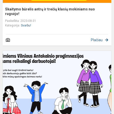
Skaitymo būrelis antrų ir trečių klasių mokiniams nuo
rugsėjo!
Paskelbta: 2023-08-31
Kategorija:
Svarbu!
Plačiau
S
r
p
k
m
o