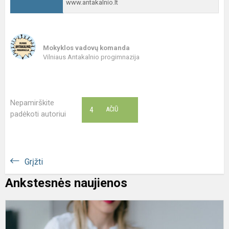
www.antakalnio.lt
Mokyklos vadovų komanda
Vilniaus Antakalnio progimnazija
Nepamirškite
4
AČIŪ
padėkoti autoriui
Grįžti
Ankstesnės naujienos
T
„