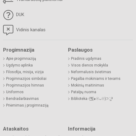
DUK
Vidinis kanalas
Progimnazija
Paslaugos
Apie progimnaziją
Pradinis ugdymas
Ugdymo aplinka
Visos dienos mokykla
Filosofija, misija, vizija
Neformalusis švietimas
Progimnazijos simboliai
Pagalba mokiniams ir tėvams
Progimnazijos himnas
Mokinių maitinimas
Uniformos
Patalpų nuoma
Bendradarbiavimas
Biblioteka =͟͟͞͞٩(๑☉ᴗ☉)੭ु⁾⁾
Priėmimas į progimnaziją
Ataskaitos
Informacija