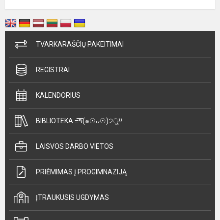
TVARKARAŠČIŲ PAKEITIMAI
REGISTRAI
KALENDORIUS
BIBLIOTEKA =͟͟͞͞٩(๑☉ᴗ☉)੭ु⁾⁾
LAISVOS DARBO VIETOS
PRIĖMIMAS Į PROGIMNAZIJĄ
ĮTRAUKUSIS UGDYMAS