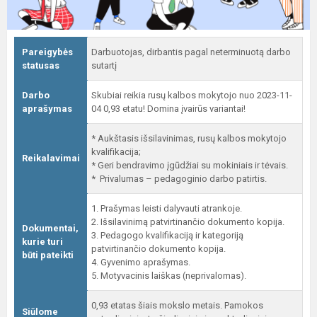
Pareigybės
Darbuotojas, dirbantis pagal neterminuotą darbo
statusas
sutartį
Darbo
Skubiai reikia rusų kalbos mokytojo nuo 2023-11-
aprašymas
04 0,93 etatu! Domina įvairūs variantai!
* Aukštasis išsilavinimas, rusų kalbos mokytojo
kvalifikacija;
Reikalavimai
* Geri bendravimo įgūdžiai su mokiniais ir tėvais.
* Privalumas – pedagoginio darbo patirtis.
1. Prašymas leisti dalyvauti atrankoje.
2. Išsilavinimą patvirtinančio dokumento kopija.
Dokumentai,
3. Pedagogo kvalifikaciją ir kategoriją
kurie turi
patvirtinančio dokumento kopija.
būti pateikti
4. Gyvenimo aprašymas.
5. Motyvacinis laiškas (neprivalomas).
0,93 etatas šiais mokslo metais. Pamokos
Siūlome