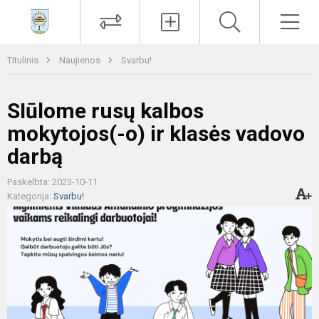
Paieška
Men
Titulinis
Naujienos
Svarbu!
SIūlome rusų kalbos
mokytojos(-o) ir klasės vadovo
darbą
Paskelbta: 2023-10-11
Kategorija:
Svarbu!