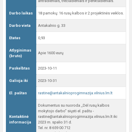
antradieniais, trečiadieniais ir penktadieniais.
Darbo laikas
18 pamokų: 16 rusų kalbos ir 2 projektinės veiklos.
Darbo vieta
Antakalnio g. 33
Etatas
0,93
Atlyginimas
Apie 1600 eurų
(bruto)
Paskelbtas
2023-10-11
Galioja iki
2023-10-31
El. paštas
rastine@antakalnioprogimnazija.vilnius.lm.lt
Dokumentus su nuoroda ,,Dėl rusų kalbos
mokytojo darbo” siųsti el. paštu -
Kontaktinė
rastine@antakalnioprogimnazija.vilnius.lm.lt iki
informacija
2023 m. spalio 31 d.
Tel. nr. 8 659 00 712