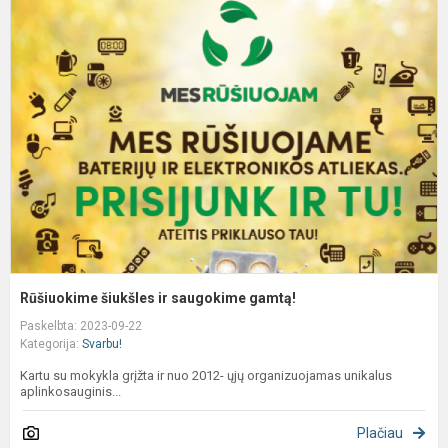
R
š
ir
s
g
Rūšiuokime šiukšles ir saugokime gamtą!
Paskelbta: 2023-09-22
Kategorija:
Svarbu!
Kartu su mokykla grįžta ir nuo 2012- ųjų organizuojamas unikalus
aplinkosauginis...
Plačiau