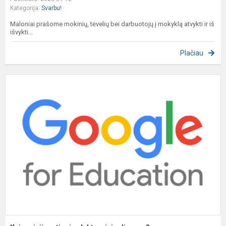
Kategorija:
Svarbu!
Maloniai prašome mokinių, tėvelių bei darbuotojų į mokyklą atvykti ir iš
išvykti...
Plačiau
K
p
p
e
d