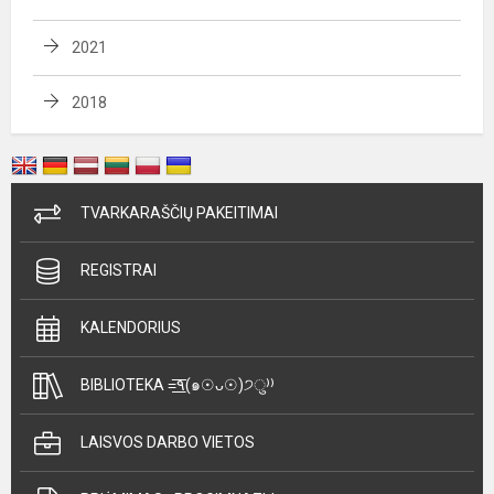
2021
2018
TVARKARAŠČIŲ PAKEITIMAI
REGISTRAI
KALENDORIUS
BIBLIOTEKA =͟͟͞͞٩(๑☉ᴗ☉)੭ु⁾⁾
LAISVOS DARBO VIETOS