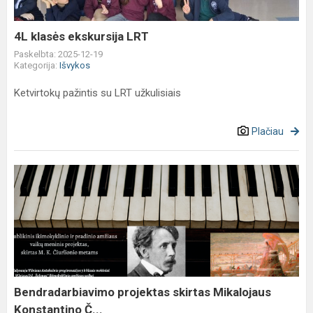
4L klasės ekskursija LRT
Paskelbta: 2025-12-19
Kategorija:
Išvykos
Ketvirtokų pažintis su LRT užkulisiais
Plačiau
Bendradarbiavimo
projektas
skirtas
Mikalojaus
Konstantino
Č...
Bendradarbiavimo projektas skirtas Mikalojaus
Konstantino Č...