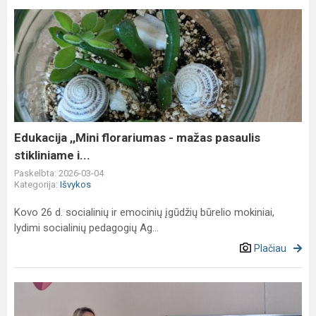
Edukacija
,,Mini
florariumas
-
mažas
pasaulis
stikliniame
i...
Edukacija ,,Mini florariumas - mažas pasaulis
stikliniame i...
Paskelbta: 2026-03-04
Kategorija:
Išvykos
Kovo 26 d. socialinių ir emocinių įgūdžių būrelio mokiniai,
lydimi socialinių pedagogių Ag...
Plačiau
Išvyka
į