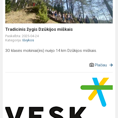
miškais
Tradicinis žygis Dzūkijos miškais
Paskelbta: 2025-04-24
Kategorija:
Išvykos
3O klasės mokiniai(ės) nuėjo 14 km Dzūkijos miškais.
Plačiau
Atrask
savo
talentą
VESK
profesinėje
mokykloje!