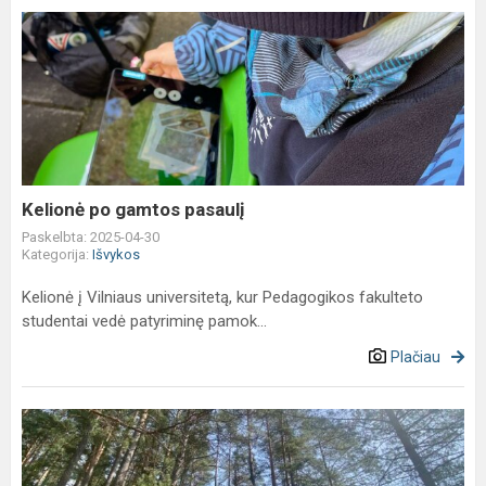
Kelionė
po
gamtos
pasaulį
Kelionė po gamtos pasaulį
Paskelbta: 2025-04-30
Kategorija:
Išvykos
Kelionė į Vilniaus universitetą, kur Pedagogikos fakulteto
studentai vedė patyriminę pamok...
Plačiau
Tradicinis
žygis
Dzūkijos