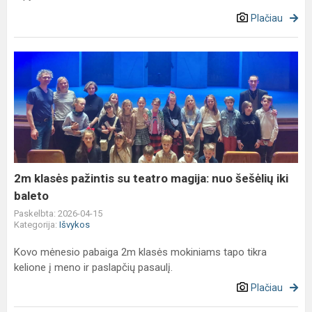
Plačiau
2m
klasės
pažintis
su
teatro
magija:
nuo
šešėlių
2m klasės pažintis su teatro magija: nuo šešėlių iki
iki
baleto
baleto
Paskelbta: 2026-04-15
Kategorija:
Išvykos
Kovo mėnesio pabaiga 2m klasės mokiniams tapo tikra
kelione į meno ir paslapčių pasaulį.
Plačiau