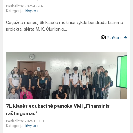
Paskelbta: 2025-06-02
Kategorija:
Išvykos
Gegužės mėnesį 3k klasės mokiniai vykdė bendradarbiavimo
projektą, skirtą M. K. Čiurlionio...
Plačiau
7L
klasės
edukacinė
pamoka
VMI
„Finansinis
raštingumas“
7L klasės edukacinė pamoka VMI „Finansinis
raštingumas“
Paskelbta: 2025-05-30
Kategorija:
Išvykos