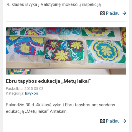
7L klasės išvyka į Valstybinę mokesčių inspekciją.
Plačiau
Ebru
tapybos
edukacija
,,Metų
laikai“
Ebru tapybos edukacija ,,Metų laikai“
Paskelbta: 2025-05-02
Kategorija:
Išvykos
Balandžio 30 d. 4k klasė vyko į Ebru tapybos ant vandens
edukaciją ,,Metų laikai“ Antakaln...
Plačiau