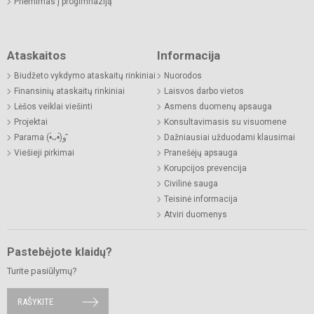
Priėmimas į progimnaziją
Ataskaitos
Informacija
Biudžeto vykdymo ataskaitų rinkiniai
Nuorodos
Finansinių ataskaitų rinkiniai
Laisvos darbo vietos
Lėšos veiklai viešinti
Asmens duomenų apsauga
Projektai
Konsultavimasis su visuomene
Parama (•̀ᴗ•́)و ̑̑
Dažniausiai užduodami klausimai
Viešieji pirkimai
Pranešėjų apsauga
Korupcijos prevencija
Civilinė sauga
Teisinė informacija
Atviri duomenys
Pastebėjote klaidų?
Turite pasiūlymų?
RAŠYKITE