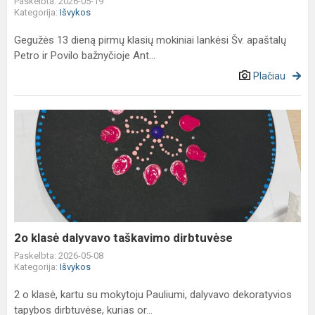
Paskelbta: 2026-05-19
Kategorija:
Išvykos
Gegužės 13 dieną pirmų klasių mokiniai lankėsi Šv. apaštalų
Petro ir Povilo bažnyčioje Ant...
Plačiau
2o
klasė
dalyvavo
taškavimo
dirbtuvėse
2o klasė dalyvavo taškavimo dirbtuvėse
Paskelbta: 2026-05-08
Kategorija:
Išvykos
2 o klasė, kartu su mokytoju Pauliumi, dalyvavo dekoratyvios
tapybos dirbtuvėse, kurias or...