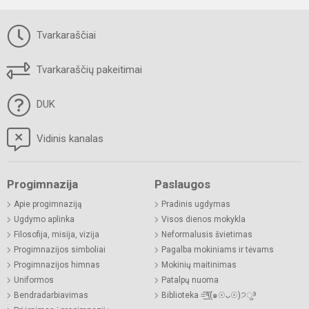
Tvarkaraščiai
Tvarkaraščių pakeitimai
DUK
Vidinis kanalas
Progimnazija
Paslaugos
Apie progimnaziją
Pradinis ugdymas
Ugdymo aplinka
Visos dienos mokykla
Filosofija, misija, vizija
Neformalusis švietimas
Progimnazijos simboliai
Pagalba mokiniams ir tėvams
Progimnazijos himnas
Mokinių maitinimas
Uniformos
Patalpų nuoma
Bendradarbiavimas
Biblioteka =͟͟͞͞٩(๑☉ᴗ☉)੭ु⁾⁾