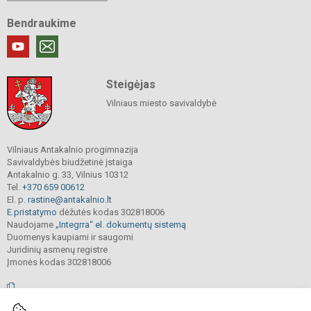
Bendraukime
Steigėjas
Vilniaus miesto savivaldybė
Vilniaus Antakalnio progimnazija
Savivaldybės biudžetinė įstaiga
Antakalnio g. 33, Vilnius 10312
Tel.
+370 659 00612
El. p.
rastine@antakalnio.lt
E.pristatymo
dėžutės kodas 302818006
Naudojame
„Integrra“ el. dokumentų sistemą
Duomenys kaupiami ir saugomi
Juridinių asmenų registre
Įmonės kodas 302818006