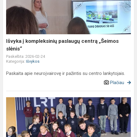
kompleksinių
paslaugų
centrą
„Šeimos
slėnis“
Išvyka į kompleksinių paslaugų centrą „Šeimos
slėnis“
Paskelbta: 2026-02-24
Kategorija:
Išvykos
Paskaita apie neuroįvairovę ir pažintis su centro lankytojais.
Plačiau
4L
klasės
ekskursija
LRT