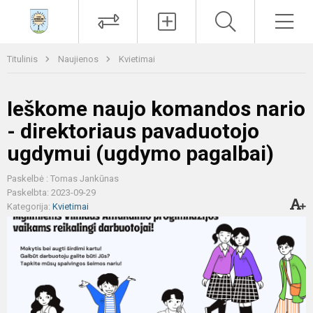
Paieška
Men
Titulinis
Naujienos
Kvietimai
Ieškome naujo komandos nario
- direktoriaus pavaduotojo
ugdymui (ugdymo pagalbai)
Paskelbė : Tomas Jankūnas
Paskelbta: 2023-09-29
Kategorija:
Kvietimai