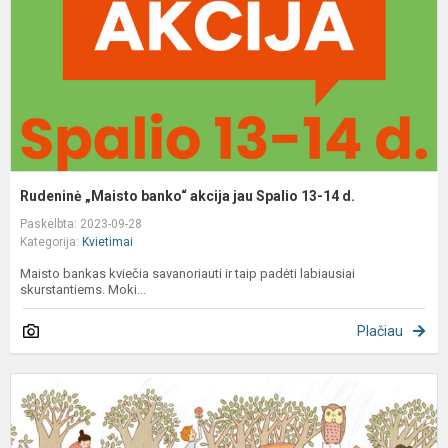
S
1
1
d
Rudeninė „Maisto banko“ akcija jau Spalio 13-14 d.
Paskelbta: 2023-09-28
Kategorija:
Kvietimai
Maisto bankas kviečia savanoriauti ir taip padėti labiausiai
skurstantiems. Moki...
Plačiau
K
t
ir