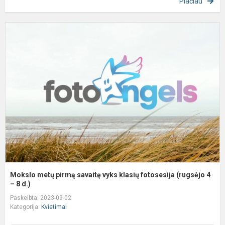
Plačiau
M
m
p
s
v
k
f
(
4.
Mokslo metų pirmą savaitę vyks klasių fotosesija (rugsėjo 4
– 8 d.)
Paskelbta: 2023-09-02
Kategorija:
Kvietimai