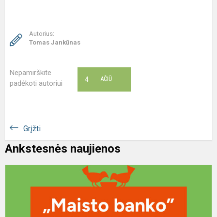
Autorius:
Tomas Jankūnas
Nepamirškite
4
AČIŪ
padėkoti autoriui
Grįžti
Ankstesnės naujienos
R
„
b
a
j