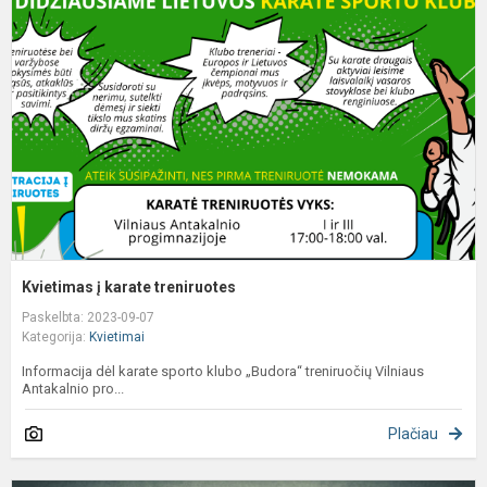
k
t
Kvietimas į karate treniruotes
Paskelbta: 2023-09-07
Kategorija:
Kvietimai
Informacija dėl karate sporto klubo „Budora“ treniruočių Vilniaus
Antakalnio pro...
Plačiau