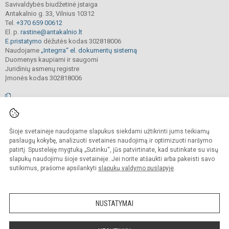
Savivaldybės biudžetinė įstaiga
Antakalnio g. 33, Vilnius 10312
Tel.
+370 659 00612
El. p.
rastine@antakalnio.lt
E.pristatymo
dėžutės kodas 302818006
Naudojame
„Integrra“ el. dokumentų sistemą
Duomenys kaupiami ir saugomi
Juridinių asmenų registre
Įmonės kodas 302818006
© 2026. Vilniaus Antakalnio progimnazija. Visos teisės saugomos.
Šioje svetainėje naudojame slapukus siekdami užtikrinti jums teikiamų
Kopijuoti, cituoti ar kitaip atvaizduoti internetinės svetainės turinį be raštiško
mokyklos vadovų sutikimo yra draudžiama.
paslaugų kokybę, analizuoti svetainės naudojimą ir optimizuoti naršymo
patirtį. Spustelėję mygtuką „Sutinku“, jūs patvirtinate, kad sutinkate su visų
Prieinamumo paraiška
Slapukų valdymas
slapukų naudojimu šioje svetainėje. Jei norite atšaukti arba pakeisti savo
sutikimus, prašome apsilankyti
slapukų valdymo puslapyje
.
Sumanus būdas atnaujinti
mokyklos interneto
svetainę
NUSTATYMAI