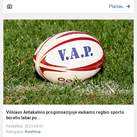
Plačiau
V
A
p
v
r
s
b.
Vilniaus Antakalnio progimnazijoje vaikams regbio sporto
būrelis labai po...
Paskelbta: 2023-08-01
Kategorija:
Kvietimai