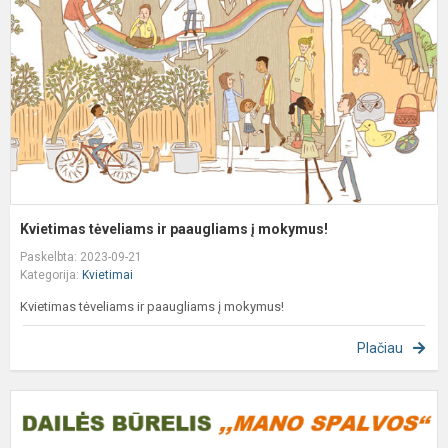
p
į
m
Kvietimas tėveliams ir paaugliams į mokymus!
Paskelbta: 2023-09-21
Kategorija:
Kvietimai
Kvietimas tėveliams ir paaugliams į mokymus!
Plačiau
D
b