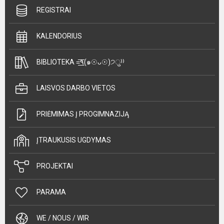
REGISTRAI
KALENDORIUS
BIBLIOTEKA =͟͟͞͞٩(๑☉ᴗ☉)੭ु⁾⁾
LAISVOS DARBO VIETOS
PRIĖMIMAS Į PROGIMNAZIJĄ
ĮTRAUKUSIS UGDYMAS
PROJEKTAI
PARAMA
WE / NOUS / WIR