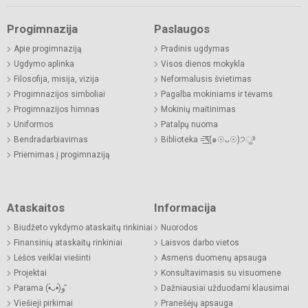
Progimnazija
Paslaugos
Apie progimnaziją
Pradinis ugdymas
Ugdymo aplinka
Visos dienos mokykla
Filosofija, misija, vizija
Neformalusis švietimas
Progimnazijos simboliai
Pagalba mokiniams ir tėvams
Progimnazijos himnas
Mokinių maitinimas
Uniformos
Patalpų nuoma
Bendradarbiavimas
Biblioteka =͟͟͞͞٩(๑☉ᴗ☉)੭ु⁾⁾
Priėmimas į progimnaziją
Ataskaitos
Informacija
Biudžeto vykdymo ataskaitų rinkiniai
Nuorodos
Finansinių ataskaitų rinkiniai
Laisvos darbo vietos
Lėšos veiklai viešinti
Asmens duomenų apsauga
Projektai
Konsultavimasis su visuomene
Parama (•̀ᴗ•́)و ̑̑
Dažniausiai užduodami klausimai
Viešieji pirkimai
Pranešėjų apsauga