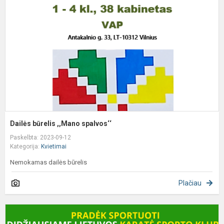
,
s
Dailės būrelis ,,Mano spalvos‘‘
Paskelbta: 2023-09-12
Kategorija:
Kvietimai
Nemokamas dailės būrelis
Plačiau
K
į