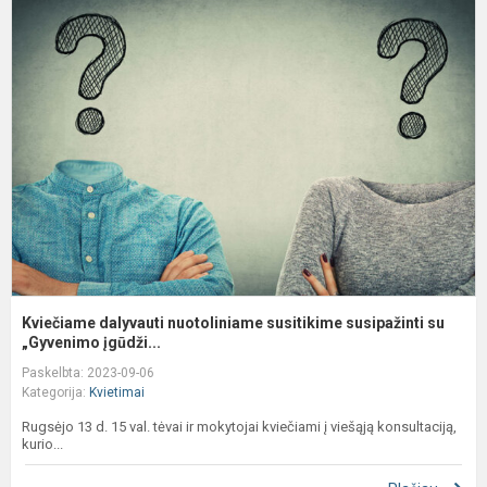
K
d
n
s
s
su
Kviečiame dalyvauti nuotoliniame susitikime susipažinti su
„Gyvenimo įgūdži...
Paskelbta: 2023-09-06
Kategorija:
Kvietimai
Rugsėjo 13 d. 15 val. tėvai ir mokytojai kviečiami į viešąją konsultaciją,
kurio...