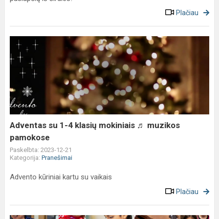
Plačiau
Adventas
su
1-
4
klasių
mokiniais
♬
muzikos
Adventas su 1-4 klasių mokiniais ♬ muzikos
pamokose
pamokose
Paskelbta: 2023-12-21
Kategorija:
Pranešimai
Advento kūriniai kartu su vaikais
Plačiau