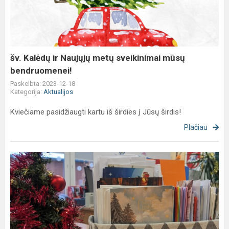
Naujųjų
metų
sveikinimai
mūsų
bendruomenei!
šv. Kalėdų ir Naujųjų metų sveikinimai mūsų
bendruomenei!
Paskelbta: 2023-12-18
Kategorija:
Aktualijos
Kviečiame pasidžiaugti kartu iš širdies į Jūsų širdis!
Plačiau
Artėjant
šv.
Kalėdų
šventei,
mūsų
mokiniai