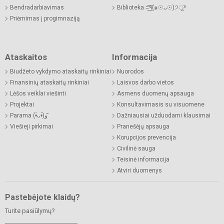
Bendradarbiavimas
Biblioteka =͟͟͞͞٩(๑☉ᴗ☉)੭ु⁾⁾
Priėmimas į progimnaziją
Ataskaitos
Informacija
Biudžeto vykdymo ataskaitų rinkiniai
Nuorodos
Finansinių ataskaitų rinkiniai
Laisvos darbo vietos
Lėšos veiklai viešinti
Asmens duomenų apsauga
Projektai
Konsultavimasis su visuomene
Parama (•̀ᴗ•́)و ̑̑
Dažniausiai užduodami klausimai
Viešieji pirkimai
Pranešėjų apsauga
Korupcijos prevencija
Civilinė sauga
Teisinė informacija
Atviri duomenys
Pastebėjote klaidų?
Turite pasiūlymų?