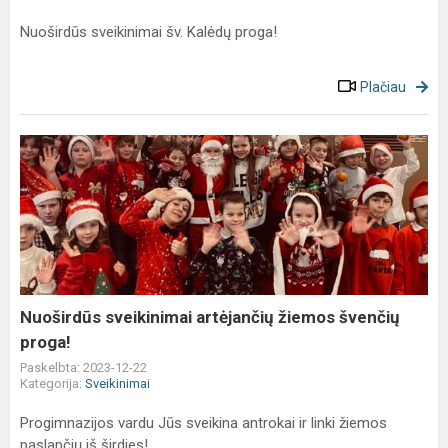
Nuoširdūs sveikinimai šv. Kalėdų proga!
Plačiau
Nuoširdūs
sveikinimai
artėjančių
žiemos
švenčių
proga!
Nuoširdūs sveikinimai artėjančių žiemos švenčių
proga!
Paskelbta: 2023-12-22
Kategorija:
Sveikinimai
Progimnazijos vardu Jūs sveikina antrokai ir linki žiemos
paslapčių iš širdies!