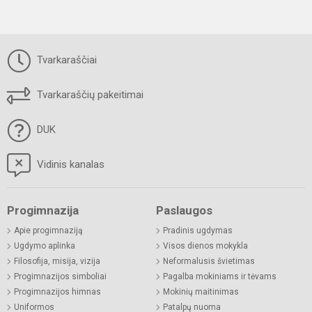
Tvarkaraščiai
Tvarkaraščių pakeitimai
DUK
Vidinis kanalas
Progimnazija
Paslaugos
Apie progimnaziją
Pradinis ugdymas
Ugdymo aplinka
Visos dienos mokykla
Filosofija, misija, vizija
Neformalusis švietimas
Progimnazijos simboliai
Pagalba mokiniams ir tėvams
Progimnazijos himnas
Mokinių maitinimas
Uniformos
Patalpų nuoma