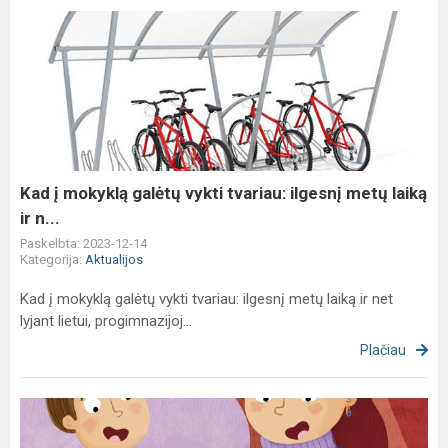
Kad
į
mokyklą
galėtų
vykti
tvariau:
ilgesnį
metų
Kad į mokyklą galėtų vykti tvariau: ilgesnį metų laiką
laiką
ir n...
ir
Paskelbta: 2023-12-14
n...
Kategorija:
Aktualijos
Kad į mokyklą galėtų vykti tvariau: ilgesnį metų laiką ir net
lyjant lietui, progimnazijoj...
Plačiau
Artėjant
Kalėdoms