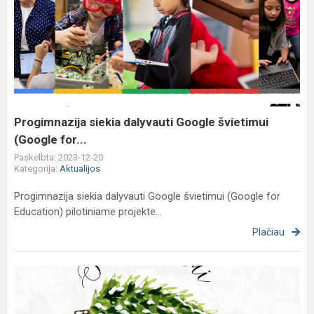
Progimnazija
siekia
dalyvauti
Google
švietimui
(Google
for...
Progimnazija siekia dalyvauti Google švietimui
(Google for...
Paskelbta: 2023-12-20
Kategorija:
Aktualijos
Progimnazija siekia dalyvauti Google švietimui (Google for
Education) pilotiniame projekte...
Plačiau
šv.
Kalėdų
ir