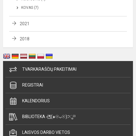
KOVAS (7)
2021
2018
TVARKARAŠČIŲ PAKEITIMAI
REGISTRAI
KALENDORIUS
BIBLIOTEKA =͟͟͞͞٩(๑☉ᴗ☉)੭ु⁾⁾
LAISVOS DARBO VIETOS