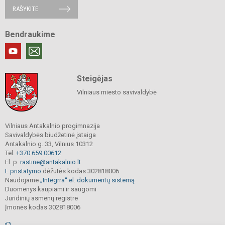
RAŠYKITE
Bendraukime
Steigėjas
Vilniaus miesto savivaldybė
Vilniaus Antakalnio progimnazija
Savivaldybės biudžetinė įstaiga
Antakalnio g. 33, Vilnius 10312
Tel.
+370 659 00612
El. p.
rastine@antakalnio.lt
E.pristatymo
dėžutės kodas 302818006
Naudojame
„Integrra“ el. dokumentų sistemą
Duomenys kaupiami ir saugomi
Juridinių asmenų registre
Įmonės kodas 302818006