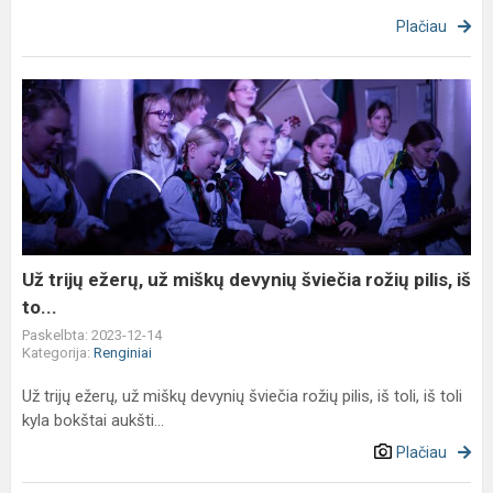
Plačiau
Už
trijų
ežerų,
už
miškų
devynių
šviečia
rožių
Už trijų ežerų, už miškų devynių šviečia rožių pilis, iš
pilis,
to...
iš
Paskelbta: 2023-12-14
to...
Kategorija:
Renginiai
Už trijų ežerų, už miškų devynių šviečia rožių pilis, iš toli, iš toli
kyla bokštai aukšti...
Plačiau