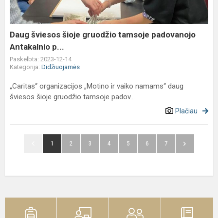
padovanojo
Antakalnio
p...
Daug šviesos šioje gruodžio tamsoje padovanojo
Antakalnio p...
Paskelbta: 2023-12-14
Kategorija:
Didžiuojamės
„Caritas“ organizacijos „Motino ir vaiko namams“ daug
šviesos šioje gruodžio tamsoje padov...
Plačiau
1
2
3
4
5
6
7