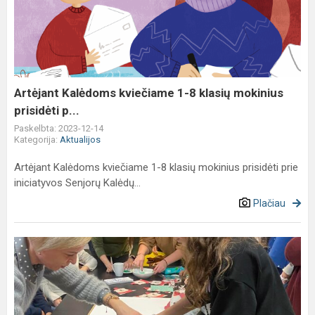
kviečiame
1-
8
klasių
mokinius
prisidėti
Artėjant Kalėdoms kviečiame 1-8 klasių mokinius
p...
prisidėti p...
Paskelbta: 2023-12-14
Kategorija:
Aktualijos
Artėjant Kalėdoms kviečiame 1-8 klasių mokinius prisidėti prie
iniciatyvos Senjorų Kalėdų...
Plačiau
Daug
šviesos
šioje
gruodžio
tamsoje