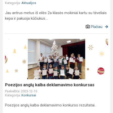
Kategorija:
Aktualijos
Jau antrus metus iš eilės 2a klasės mokiniai kartu su tėveliais
kepa ir pakuoja kūčiukus....
Plačiau
Poezijos
anglų
kalba
deklamavimo
konkursas
Poezijos anglų kalba deklamavimo konkursas
Paskelbta: 2023-12-15
Kategorija:
Konkursai
Poezijos anglų kalba deklamavimo konkurso rezultatai.