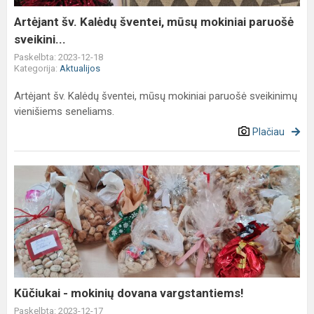
paruošė
sveikini...
Artėjant šv. Kalėdų šventei, mūsų mokiniai paruošė
sveikini...
Paskelbta: 2023-12-18
Kategorija:
Aktualijos
Artėjant šv. Kalėdų šventei, mūsų mokiniai paruošė sveikinimų
vienišiems seneliams.
Plačiau
Kūčiukai
-
mokinių
dovana
vargstantiems!
Kūčiukai - mokinių dovana vargstantiems!
Paskelbta: 2023-12-17