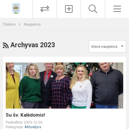
Paieška
Men
Titulinis
Naujienos
RSS
Archyvas 2023
Su
šv.
Kalėdomis!
Su šv. Kalėdomis!
Paskelbta: 2023-12-26
Kategorija:
Aktualijos