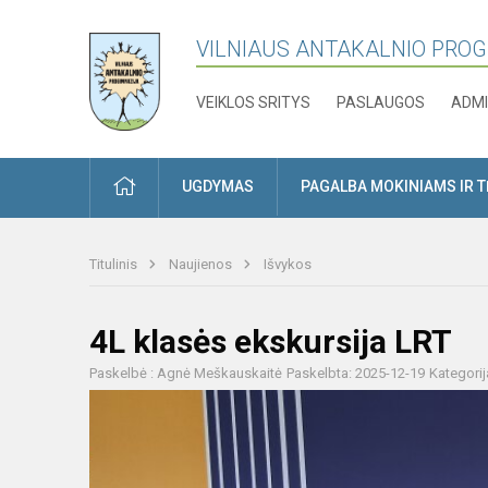
VILNIAUS ANTAKALNIO PRO
VEIKLOS SRITYS
PASLAUGOS
ADMI
PRADŽIA
UGDYMAS
PAGALBA MOKINIAMS IR 
Titulinis
Naujienos
Išvykos
4L klasės ekskursija LRT
Paskelbė : Agnė Meškauskaitė
Paskelbta: 2025-12-19
Kategorij