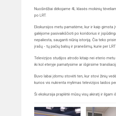
Nuoširdžiai dėkojame 4L klasės mokinių tėveliam
po LRT.
Ekskursijos metu pamatėme, kur ir kaip gimsta įvai
galėjome pasivaikščioti po koridorius ir įspūdinga
nepaliesta, sauganti niūrią istoriją. Čia teko pris
įrašų - tų pačių balsų ir pranešimų, kurie per L
Televizijos studijos atrodo kitaip nei eterio metu -
iki kol eteryje pamatysime ar išgirsime transliacij
Buvo labai įdomu stovėti ten, kur stovi žinių vedėja
kurios vis nukrenta mylimas televizijos laidos 
Ši ekskursija praplėtė mūsų visų akiratį ir ilgam iš