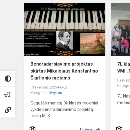
Bendradarb
projektas
skirtas
Mikalojaus
Konstantino
Č...
Bendradarbiavimo projektas
7L kl
skirtas Mikalojaus Konstantino
VMI „
Čiurlionio metams
Paskelb
Kategor
Paskelbta: 2025-06-02
Kategorija:
Išvykos
7L kla
mokesč
Gegužės mėnesį 3k klasės mokiniai
vykdė bendradarbiavimo projektą,
skirtą M. K....
Plačiau