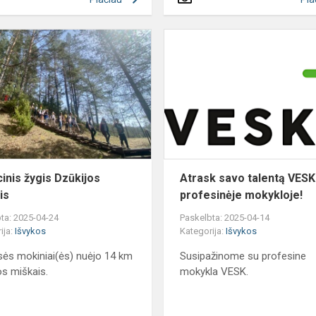
Tradicinis
žygis
Dzūkijos
miškais
cinis žygis Dzūkijos
Atrask savo talentą VESK
is
profesinėje mokykloje!
ta: 2025-04-24
Paskelbta: 2025-04-14
ija:
Išvykos
Kategorija:
Išvykos
sės mokiniai(ės) nuėjo 14 km
Susipažinome su profesine
os miškais.
mokykla VESK.