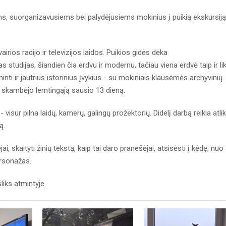
s, suorganizavusiems bei palydėjusiems mokinius į puikią ekskursiją
rios radijo ir televizijos laidos. Puikios gidės dėka
s studijas, šiandien čia erdvu ir modernu, tačiau viena erdvė taip ir li
iminti ir jautrius istorinius įvykius - su mokiniais klausėmės archyvinių
RT skambėjo lemtingąją sausio 13 dieną.
 visur pilna laidų, kamerų, galingų prožektorių. Didelį darbą reikia atlik
ą.
i, skaityti žinių tekstą, kaip tai daro pranešėjai, atsisėsti į kėdę, nuo
personažas.
liks atmintyje.