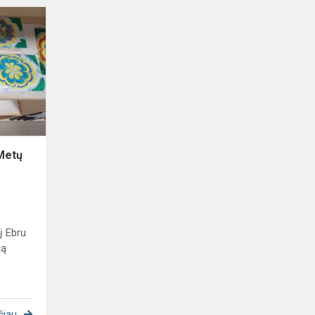
Ebru
tapybos
edukacija
,,Metų
laikai“
,Metų
į Ebru
ją
čiau