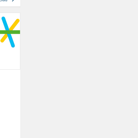
Atrask
savo
talentą
VESK
profesinėje
mokykloje!