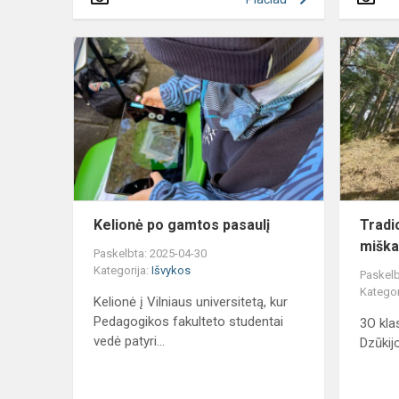
Kelionė
po
gamtos
pasaulį
Kelionė po gamtos pasaulį
Tradi
miška
Paskelbta: 2025-04-30
Kategorija:
Išvykos
Paskelb
Kategor
Kelionė į Vilniaus universitetą, kur
Pedagogikos fakulteto studentai
3O kla
vedė patyri...
Dzūkij