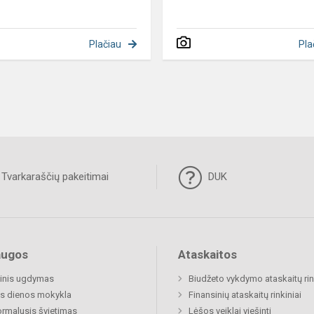
Plačiau
Pla
Tvarkaraščių pakeitimai
DUK
augos
Ataskaitos
inis ugdymas
Biudžeto vykdymo ataskaitų rin
s dienos mokykla
Finansinių ataskaitų rinkiniai
rmalusis švietimas
Lėšos veiklai viešinti