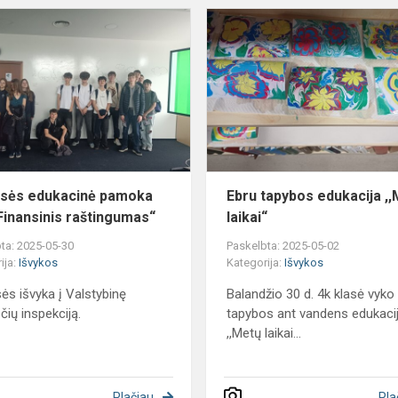
iavimo
7L
klasės
edukacinė
pamoka
VMI
„Finansinis
raštingumas“
asės edukacinė pamoka
Ebru tapybos edukacija ,
Finansinis raštingumas“
laikai“
ta: 2025-05-30
Paskelbta: 2025-05-02
ija:
Išvykos
Kategorija:
Išvykos
sės išvyka į Valstybinę
Balandžio 30 d. 4k klasė vyko 
ių inspekciją.
tapybos ant vandens edukaci
,,Metų laikai...
Plačiau
Pla