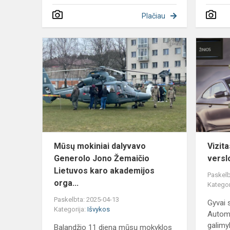
Plačiau
Mūsų
mokiniai
dalyvavo
Generolo
Jono
Žemaičio
Lietuvos
karo...
Mūsų mokiniai dalyvavo
Vizit
Generolo Jono Žemaičio
versl
Lietuvos karo akademijos
Paskelb
orga...
Kategor
Paskelbta: 2025-04-13
Gyvai 
Kategorija:
Išvykos
Autome
galim
Balandžio 11 dieną mūsų mokyklos