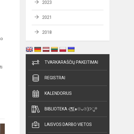
2023
2021
2018
ko
TVARKARAŠČIŲ PAKEITIMAI
ti
REGISTRAI
KALENDORIUS
BIBLIOTEKA =͟͟͞͞٩(๑☉ᴗ☉)੭ु⁾⁾
LAISVOS DARBO VIETOS