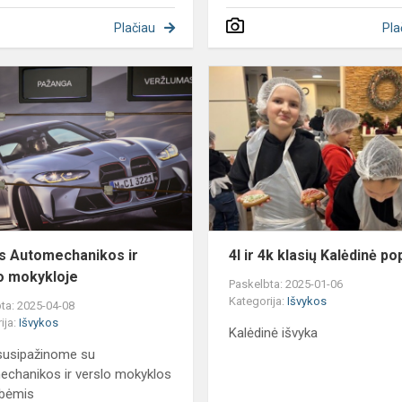
Plačiau
Pla
Vizitas
Automechanikos
ir
verslo
mokykloje
as Automechanikos ir
4l ir 4k klasių Kalėdinė po
o mokykloje
Paskelbta: 2025-01-06
Kategorija:
Išvykos
ta: 2025-04-08
ija:
Išvykos
Kalėdinė išvyka
susipažinome su
chanikos ir verslo mokyklos
ybėmis