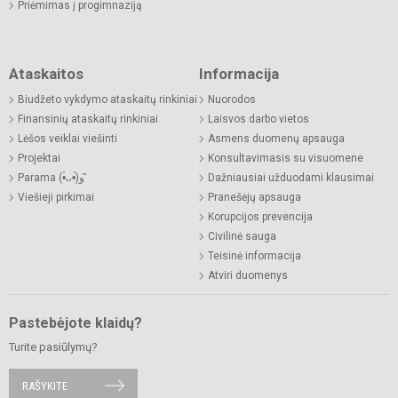
Priėmimas į progimnaziją
Ataskaitos
Informacija
Biudžeto vykdymo ataskaitų rinkiniai
Nuorodos
Finansinių ataskaitų rinkiniai
Laisvos darbo vietos
Lėšos veiklai viešinti
Asmens duomenų apsauga
Projektai
Konsultavimasis su visuomene
Parama (•̀ᴗ•́)و ̑̑
Dažniausiai užduodami klausimai
Viešieji pirkimai
Pranešėjų apsauga
Korupcijos prevencija
Civilinė sauga
Teisinė informacija
Atviri duomenys
Pastebėjote klaidų?
Turite pasiūlymų?
RAŠYKITE