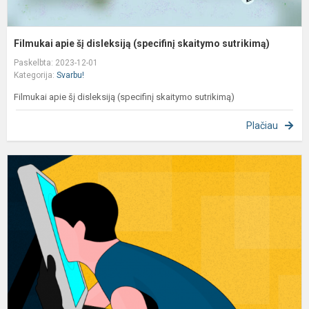
Filmukai apie šį disleksiją (specifinį skaitymo sutrikimą)
Paskelbta: 2023-12-01
Kategorija:
Svarbu!
Filmukai apie šį disleksiją (specifinį skaitymo sutrikimą)
Plačiau
K
d
s
S
e
c
jė