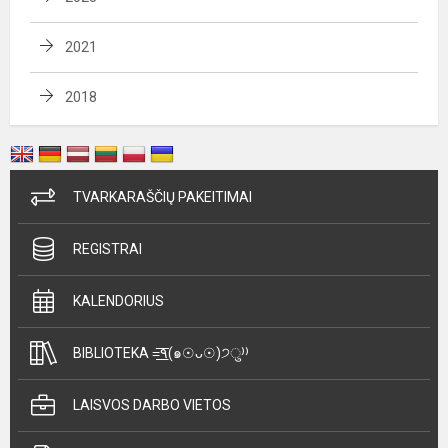
2021
2018
TVARKARAŠČIŲ PAKEITIMAI
REGISTRAI
KALENDORIUS
BIBLIOTEKA =͟͟͞͞٩(๑☉ᴗ☉)੭ु⁾⁾
LAISVOS DARBO VIETOS