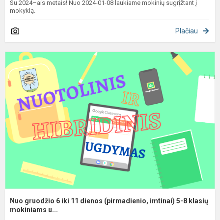
Su 2024–ais metais! Nuo 2024-01-08 laukiame mokinių sugrįžtant į
mokyklą.
Plačiau
N
g
6
ik
1
d
(
i
5
8
kl
Nuo gruodžio 6 iki 11 dienos (pirmadienio, imtinai) 5-8 klasių
mokiniams u...