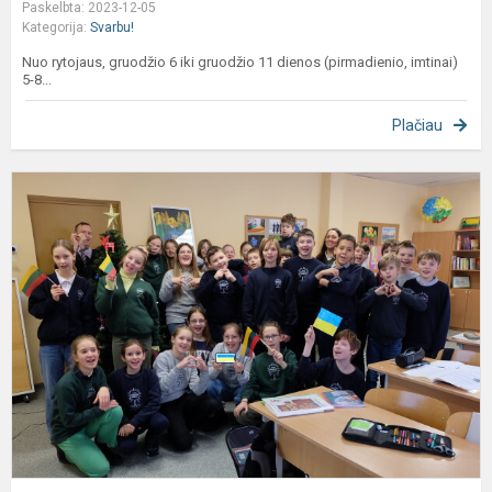
Paskelbta: 2023-12-05
Kategorija:
Svarbu!
Nuo rytojaus, gruodžio 6 iki gruodžio 11 dienos (pirmadienio, imtinai)
5-8...
Plačiau
K
ik
g
2
d
į
m
r
n
d.