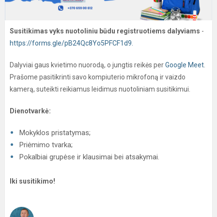
Susitikimas vyks nuotoliniu būdu registruotiems dalyviams
-
https://forms.gle/pB24Qc8Yo5PFCF1d9.
Dalyviai gaus kvietimo nuorodą, o jungtis reikės per
Google Meet
.
Prašome pasitikrinti savo kompiuterio mikrofoną ir vaizdo
kamerą, suteikti reikiamus leidimus nuotoliniam susitikimui.
Dienotvarkė:
Mokyklos pristatymas;
Priėmimo tvarka;
Pokalbiai grupėse ir klausimai bei atsakymai.
Iki susitikimo!