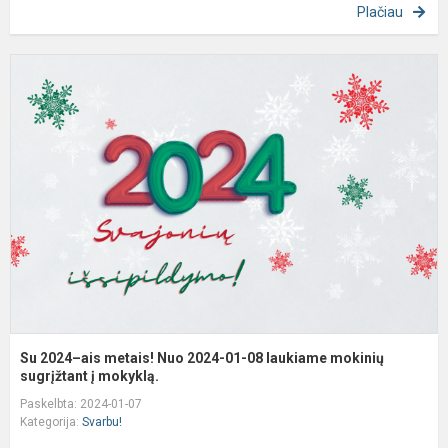
Plačiau
S
2
a
m
N
2
0
0
l
m
su
Su 2024–ais metais! Nuo 2024-01-08 laukiame mokinių
sugrįžtant į mokyklą.
Paskelbta: 2024-01-07
Kategorija:
Svarbu!