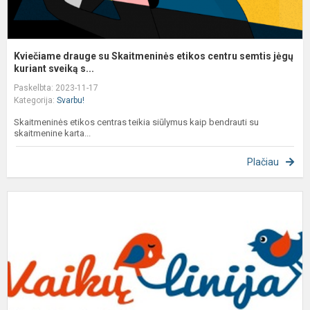
Kviečiame drauge su Skaitmeninės etikos centru semtis jėgų
kuriant sveiką s...
Paskelbta: 2023-11-17
Kategorija:
Svarbu!
Skaitmeninės etikos centras teikia siūlymus kaip bendrauti su
skaitmenine karta...
Plačiau
J
n
p
ir
p
s
–