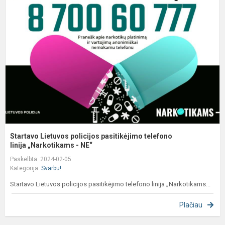
p
p
t
li
Startavo Lietuvos policijos pasitikėjimo telefono
linija „Narkotikams - NE“
Paskelbta: 2024-02-05
Kategorija:
Svarbu!
Startavo Lietuvos policijos pasitikėjimo telefono linija „Narkotikams...
Plačiau