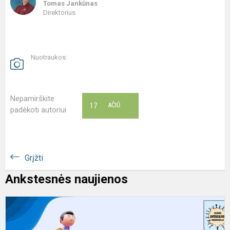
Tomas Jankūnas
Direktorius
Nuotraukos:
Nepamirškite
17
AČIŪ
padėkoti autoriui
Grįžti
Ankstesnės naujienos
S
p
k