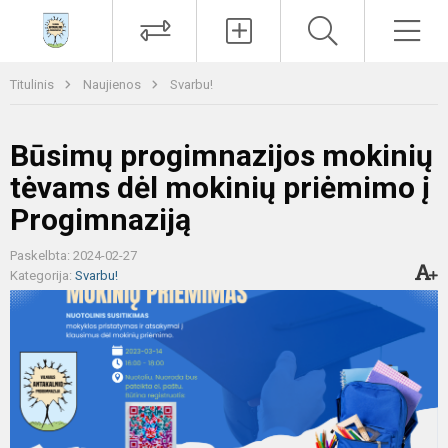
Paieška
Men
Titulinis
Naujienos
Svarbu!
Būsimų progimnazijos mokinių
tėvams dėl mokinių priėmimo į
Progimnaziją
Paskelbta: 2024-02-27
Kategorija:
Svarbu!