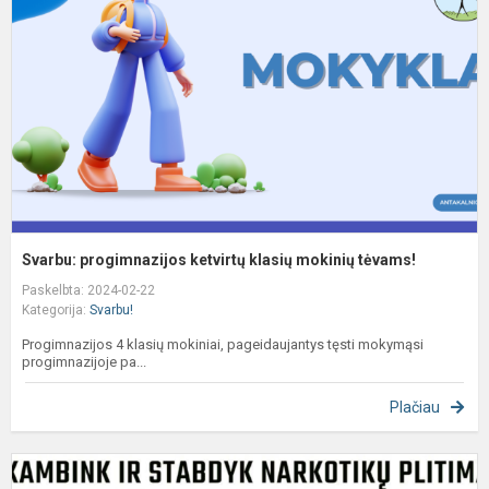
k
m
t
Svarbu: progimnazijos ketvirtų klasių mokinių tėvams!
Paskelbta: 2024-02-22
Kategorija:
Svarbu!
Progimnazijos 4 klasių mokiniai, pageidaujantys tęsti mokymąsi
progimnazijoje pa...
Plačiau
S