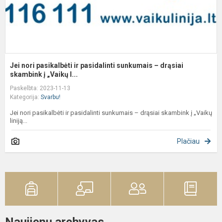
d
s
Jei nori pasikalbėti ir pasidalinti sunkumais – drąsiai
skambink į „Vaikų l...
Paskelbta: 2023-11-13
Kategorija:
Svarbu!
Jei nori pasikalbėti ir pasidalinti sunkumais – drąsiai skambink į „Vaikų
liniją...
Plačiau
Naujienų archyvas