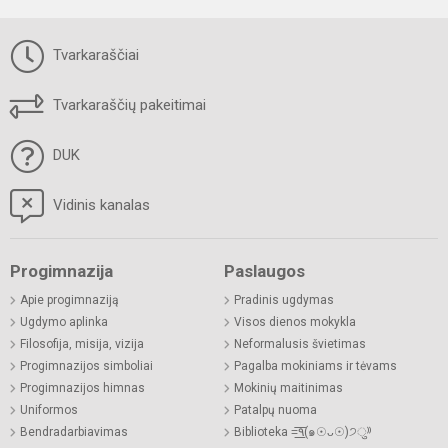
Tvarkaraščiai
Tvarkaraščių pakeitimai
DUK
Vidinis kanalas
Progimnazija
Paslaugos
Apie progimnaziją
Pradinis ugdymas
Ugdymo aplinka
Visos dienos mokykla
Filosofija, misija, vizija
Neformalusis švietimas
Progimnazijos simboliai
Pagalba mokiniams ir tėvams
Progimnazijos himnas
Mokinių maitinimas
Uniformos
Patalpų nuoma
Bendradarbiavimas
Biblioteka =͟͟͞͞٩(๑☉ᴗ☉)੭ु⁾⁾