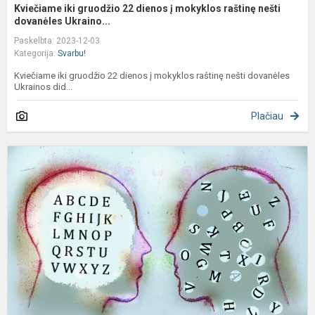
Kviečiame iki gruodžio 22 dienos į mokyklos raštinę nešti
dovanėles Ukraino...
Paskelbta: 2023-12-03
Kategorija:
Svarbu!
Kviečiame iki gruodžio 22 dienos į mokyklos raštinę nešti dovanėles
Ukrainos did...
Plačiau
F
a
š
d
(
s
s