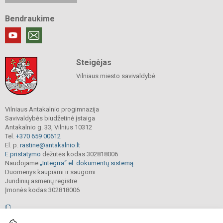
Bendraukime
Steigėjas
Vilniaus miesto savivaldybė
Vilniaus Antakalnio progimnazija
Savivaldybės biudžetinė įstaiga
Antakalnio g. 33, Vilnius 10312
Tel.
+370 659 00612
El. p.
rastine@antakalnio.lt
E.pristatymo
dėžutės kodas 302818006
Naudojame
„Integrra“ el. dokumentų sistemą
Duomenys kaupiami ir saugomi
Juridinių asmenų registre
Įmonės kodas 302818006