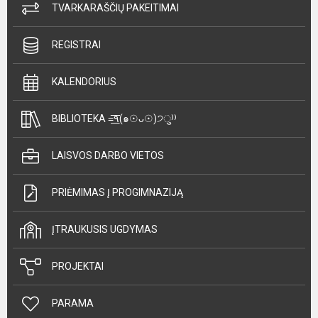
TVARKARAŠČIŲ PAKEITIMAI
REGISTRAI
KALENDORIUS
BIBLIOTEKA =͟͟͞͞٩(๑☉ᴗ☉)੭ु⁾⁾
LAISVOS DARBO VIETOS
PRIĖMIMAS Į PROGIMNAZIJĄ
ĮTRAUKUSIS UGDYMAS
PROJEKTAI
PARAMA