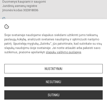
Duomenys kaupiami ir saugomi
Juridinių asmenų registre
Įmonės kodas 302818006
© 2026. Vilniaus Antakalnio progimnazija. Visos teisės saugomos.
Šioje svetainėje naudojame slapukus siekdami užtikrinti jums teikiamų
Kopijuoti, cituoti ar kitaip atvaizduoti internetinės svetainės turinį be raštiško
mokyklos vadovų sutikimo yra draudžiama.
paslaugų kokybę, analizuoti svetainės naudojimą ir optimizuoti naršymo
patirtį. Spustelėję mygtuką „Sutinku“, jūs patvirtinate, kad sutinkate su visų
Prieinamumo paraiška
Slapukų valdymas
slapukų naudojimu šioje svetainėje. Jei norite atšaukti arba pakeisti savo
sutikimus, prašome apsilankyti
slapukų valdymo puslapyje
.
Sumanus būdas atnaujinti
mokyklos interneto
svetainę
NUSTATYMAI
NESUTINKU
SUTINKU