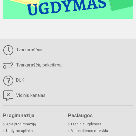
Tvarkaraščiai
Tvarkaraščių pakeitimai
DUK
Vidinis kanalas
Progimnazija
Paslaugos
Apie progimnaziją
Pradinis ugdymas
Ugdymo aplinka
Visos dienos mokykla