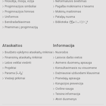
Filosofija, misija, vizija
Neformalusis švietimas
Progimnazijos simboliai
Pagalba mokiniams ir tėvams
Progimnazijos himnas
Mokinių maitinimas
Uniformos
Patalpų nuoma
Bendradarbiavimas
Biblioteka =͟͟͞͞٩(๑☉ᴗ☉)੭ु⁾⁾
Priėmimas į progimnaziją
Ataskaitos
Informacija
Biudžeto vykdymo ataskaitų rinkiniai
Nuorodos
Finansinių ataskaitų rinkiniai
Laisvos darbo vietos
Lėšos veiklai viešinti
Asmens duomenų apsauga
Projektai
Konsultavimasis su visuomene
Parama (•̀ᴗ•́)و ̑̑
Dažniausiai užduodami klausimai
Viešieji pirkimai
Pranešėjų apsauga
Korupcijos prevencija
Civilinė sauga
Teisinė informacija
Atviri duomenys