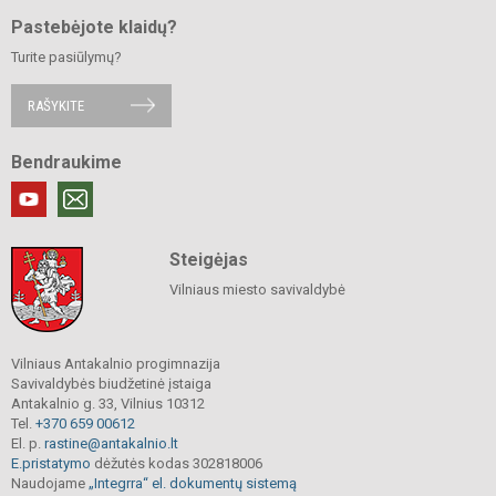
Pastebėjote klaidų?
Turite pasiūlymų?
RAŠYKITE
Bendraukime
Steigėjas
Vilniaus miesto savivaldybė
Vilniaus Antakalnio progimnazija
Savivaldybės biudžetinė įstaiga
Antakalnio g. 33, Vilnius 10312
Tel.
+370 659 00612
El. p.
rastine@antakalnio.lt
E.pristatymo
dėžutės kodas 302818006
Naudojame
„Integrra“ el. dokumentų sistemą