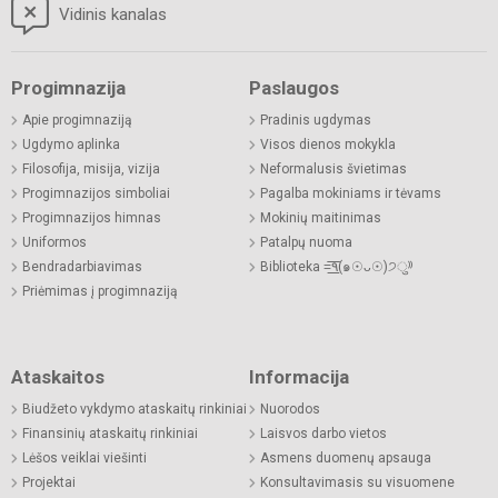
Vidinis kanalas
Progimnazija
Paslaugos
Apie progimnaziją
Pradinis ugdymas
Ugdymo aplinka
Visos dienos mokykla
Filosofija, misija, vizija
Neformalusis švietimas
Progimnazijos simboliai
Pagalba mokiniams ir tėvams
Progimnazijos himnas
Mokinių maitinimas
Uniformos
Patalpų nuoma
Bendradarbiavimas
Biblioteka =͟͟͞͞٩(๑☉ᴗ☉)੭ु⁾⁾
Priėmimas į progimnaziją
Ataskaitos
Informacija
Biudžeto vykdymo ataskaitų rinkiniai
Nuorodos
Finansinių ataskaitų rinkiniai
Laisvos darbo vietos
Lėšos veiklai viešinti
Asmens duomenų apsauga
Projektai
Konsultavimasis su visuomene