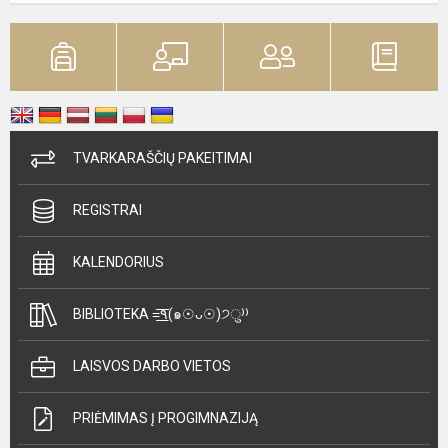
TVARKARAŠČIŲ PAKEITIMAI
REGISTRAI
KALENDORIUS
BIBLIOTEKA =͟͟͞͞٩(๑☉ᴗ☉)੭ु⁾⁾
LAISVOS DARBO VIETOS
PRIĖMIMAS Į PROGIMNAZIJĄ