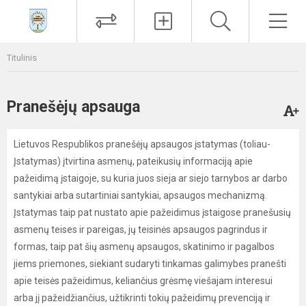
Paieška
Men
Titulinis
Pranešėjų apsauga
Lietuvos Respublikos pranešėjų apsaugos įstatymas (toliau-
Įstatymas) įtvirtina asmenų, pateikusių informaciją apie
pažeidimą įstaigoje, su kuria juos sieja ar siejo tarnybos ar darbo
santykiai arba sutartiniai santykiai, apsaugos mechanizmą.
Įstatymas taip pat nustato apie pažeidimus įstaigose pranešusių
asmenų teises ir pareigas, jų teisinės apsaugos pagrindus ir
formas, taip pat šių asmenų apsaugos, skatinimo ir pagalbos
jiems priemones, siekiant sudaryti tinkamas galimybes pranešti
apie teisės pažeidimus, keliančius grėsmę viešajam interesui
arba jį pažeidžiančius, užtikrinti tokių pažeidimų prevenciją ir