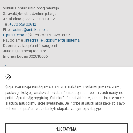
Vilniaus Antakalnio progimnazija
Savivaldybės biudžetinė įstaiga
Antakalnio g. 33, Vilnius 10312
Tel.
+370 659 00612
El. p.
rastine@antakalnio.lt
E.pristatymo
dėžutės kodas 302818006
Naudojame
„Integrra“ el. dokumentų sistemą
Duomenys kaupiami ir saugomi
Juridinių asmenų registre
Įmonės kodas 302818006
© 2026. Vilniaus Antakalnio progimnazija. Visos teisės saugomos.
Šioje svetainėje naudojame slapukus siekdami užtikrinti jums teikiamų
Kopijuoti, cituoti ar kitaip atvaizduoti internetinės svetainės turinį be raštiško
mokyklos vadovų sutikimo yra draudžiama.
paslaugų kokybę, analizuoti svetainės naudojimą ir optimizuoti naršymo
patirtį. Spustelėję mygtuką „Sutinku“, jūs patvirtinate, kad sutinkate su visų
Prieinamumo paraiška
Slapukų valdymas
slapukų naudojimu šioje svetainėje. Jei norite atšaukti arba pakeisti savo
sutikimus, prašome apsilankyti
slapukų valdymo puslapyje
.
Sumanus būdas atnaujinti
mokyklos interneto
svetainę
NUSTATYMAI