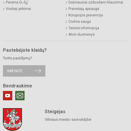
Parama (•̀ᴗ•́)و ̑̑
Dažniausiai užduodami klausimai
Viešieji pirkimai
Pranešėjų apsauga
Korupcijos prevencija
Civilinė sauga
Teisinė informacija
Atviri duomenys
Pastebėjote klaidų?
Turite pasiūlymų?
RAŠYKITE
Bendraukime
Steigėjas
Vilniaus miesto savivaldybė