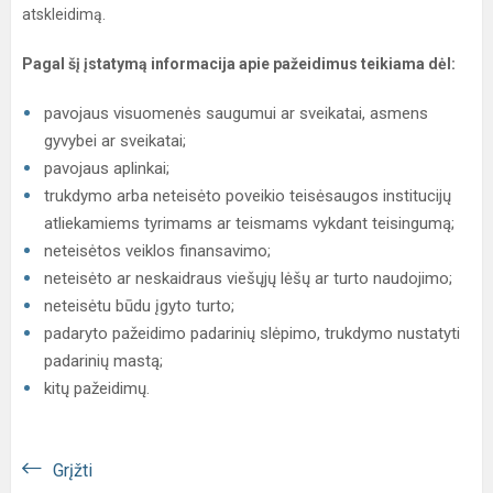
atskleidimą.
Pagal šį įstatymą informacija apie pažeidimus teikiama dėl:
pavojaus visuomenės saugumui ar sveikatai, asmens
gyvybei ar sveikatai;
pavojaus aplinkai;
trukdymo arba neteisėto poveikio teisėsaugos institucijų
atliekamiems tyrimams ar teismams vykdant teisingumą;
neteisėtos veiklos finansavimo;
neteisėto ar neskaidraus viešųjų lėšų ar turto naudojimo;
neteisėtu būdu įgyto turto;
padaryto pažeidimo padarinių slėpimo, trukdymo nustatyti
padarinių mastą;
kitų pažeidimų.
Grįžti