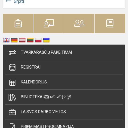
Grįžti
TVARKARAŠČIŲ PAKEITIMAI
REGISTRAI
KALENDORIUS
BIBLIOTEKA =͟͟͞͞٩(๑☉ᴗ☉)੭ु⁾⁾
LAISVOS DARBO VIETOS
PRIĖMIMAS Į PROGIMNAZIJĄ