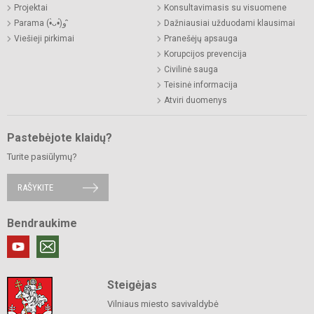
Projektai
Konsultavimasis su visuomene
Parama (•̀ᴗ•́)و ̑̑
Dažniausiai užduodami klausimai
Viešieji pirkimai
Pranešėjų apsauga
Korupcijos prevencija
Civilinė sauga
Teisinė informacija
Atviri duomenys
Pastebėjote klaidų?
Turite pasiūlymų?
RAŠYKITE
Bendraukime
Steigėjas
Vilniaus miesto savivaldybė