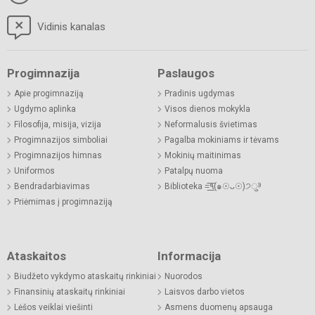
Vidinis kanalas
Progimnazija
Paslaugos
Apie progimnaziją
Pradinis ugdymas
Ugdymo aplinka
Visos dienos mokykla
Filosofija, misija, vizija
Neformalusis švietimas
Progimnazijos simboliai
Pagalba mokiniams ir tėvams
Progimnazijos himnas
Mokinių maitinimas
Uniformos
Patalpų nuoma
Bendradarbiavimas
Biblioteka =͟͟͞͞٩(๑☉ᴗ☉)੭ु⁾⁾
Priėmimas į progimnaziją
Ataskaitos
Informacija
Biudžeto vykdymo ataskaitų rinkiniai
Nuorodos
Finansinių ataskaitų rinkiniai
Laisvos darbo vietos
Lėšos veiklai viešinti
Asmens duomenų apsauga