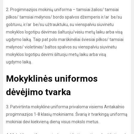
2. Progimnazijos mokinių uniforma – tamsiai žalios/ tamsiai
pilkos/ tamsiai mėlynos/ bordo spalvos džemperis ir/ar be/su
gobtuvu, ir/ar be/su užtrauktuku, su vienspalviu siuvinėtu
mokyklos logotipu dėvimas šaltuoju/vėsiu metų laiku arba visą
ugdymo laiką. Taip pat polo marškinėliai šviesiai pilkos/ tamsiai
mėlynos/ violetinės/ baltos spalvos su vienspalviu siuvinėtu
mokyklos logotipu dėvimi šiltuoju metų laiku arba visą
ugdymo laiką.
Mokyklinės uniformos
dėvėjimo tvarka
3. Patvirtinta mokyklinė uniforma privaloma visiems Antakalnio
progimnazijos 1-8 klasių mokiniams. Švarią ir tvarkingą uniformą
mokiniai dėvi kiekvieną dieną visus mokslo metus.