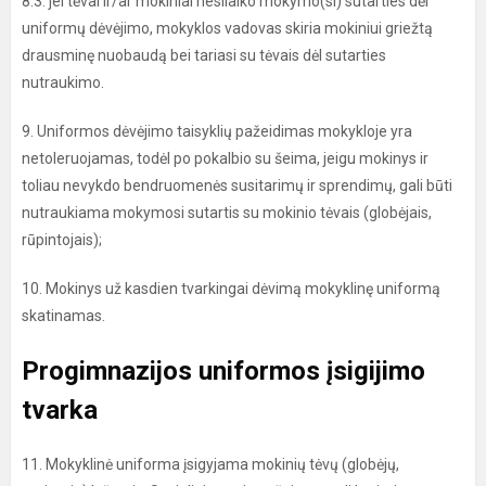
8.3. jei tėvai ir/ar mokiniai nesilaiko mokymo(si) sutarties dėl
uniformų dėvėjimo, mokyklos vadovas skiria mokiniui griežtą
drausminę nuobaudą bei tariasi su tėvais dėl sutarties
nutraukimo.
9. Uniformos dėvėjimo taisyklių pažeidimas mokykloje yra
netoleruojamas, todėl po pokalbio su šeima, jeigu mokinys ir
toliau nevykdo bendruomenės susitarimų ir sprendimų, gali būti
nutraukiama mokymosi sutartis su mokinio tėvais (globėjais,
rūpintojais);
10. Mokinys už kasdien tvarkingai dėvimą mokyklinę uniformą
skatinamas.
Progimnazijos uniformos įsigijimo
tvarka
11. Mokyklinė uniforma įsigyjama mokinių tėvų (globėjų,