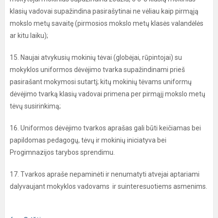
klasių vadovai supažindina pasirašytinai ne vėliau kaip pirmąją
mokslo metų savaitę (pirmosios mokslo metų klasės valandėlės
ar kitu laiku);
15. Naujai atvykusių mokinių tėvai (globėjai, rūpintojai) su
mokyklos uniformos dėvėjimo tvarka supažindinami prieš
pasirašant mokymosi sutartį; kitų mokinių tėvams uniformų
dėvėjimo tvarką klasių vadovai primena per pirmąjį mokslo metų
tėvų susirinkimą;
16. Uniformos dėvėjimo tvarkos aprašas gali būti keičiamas bei
papildomas pedagogų, tėvų ir mokinių iniciatyva bei
Progimnazijos tarybos sprendimu.
17. Tvarkos apraše nepaminėti ir nenumatyti atvejai aptariami
dalyvaujant mokyklos vadovams ir suinteresuotiems asmenims.