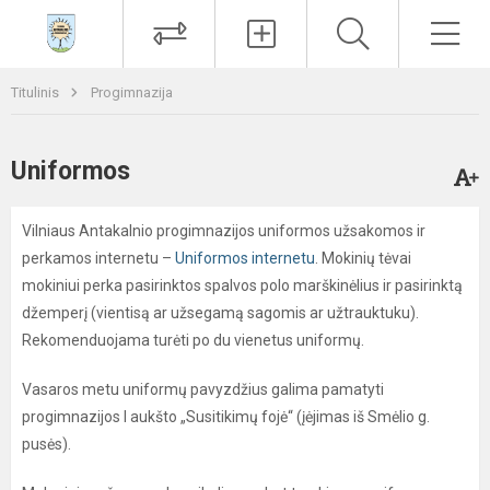
Paieška
Men
Titulinis
Progimnazija
Uniformos
Vilniaus Antakalnio progimnazijos uniformos užsakomos ir
perkamos internetu –
Uniformos internetu
. Mokinių tėvai
mokiniui perka pasirinktos spalvos polo marškinėlius ir pasirinktą
džemperį (vientisą ar užsegamą sagomis ar užtrauktuku).
Rekomenduojama turėti po du vienetus uniformų.
Vasaros metu uniformų pavyzdžius galima pamatyti
progimnazijos I aukšto „Susitikimų fojė“ (įėjimas iš Smėlio g.
pusės).