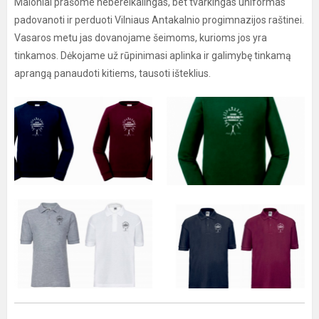
Maloniai prašome nebereikalingas, bet tvarkingas uniformas
padovanoti ir perduoti Vilniaus Antakalnio progimnazijos raštinei.
Vasaros metu jas dovanojame šeimoms, kurioms jos yra
tinkamos. Dėkojame už rūpinimasi aplinka ir galimybę tinkamą
aprangą panaudoti kitiems, tausoti išteklius.