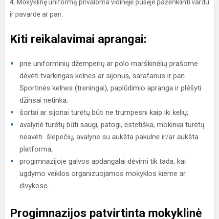
4. Mokyklinę uniformą privaloma vidinėje pusėje paženklinti vardu
ir pavarde ar pan.
Kiti reikalavimai aprangai:
prie uniforminių džemperių ar polo marškinėlių prašome
dėvėti tvarkingas kelnes ar sijonus, sarafanus ir pan.
Sportinės kelnes (treningai), paplūdimio apranga ir plėšyti
džinsai netinka;
šortai ar sijonai turėtų būti ne trumpesni kaip iki kelių;
avalynė turėtų būti saugi, patogi, estetiška, mokiniai turėtų
neavėti šlepečių, avalyne su aukšta pakulne ir/ar aukšta
platforma;
progimnazijoje galvos apdangalai dėvimi tik tada, kai
ugdymo veiklos organizuojamos mokyklos kieme ar
išvykose.
Progimnazijos patvirtinta mokyklinė