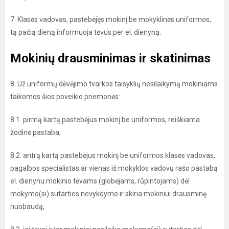
7. Klasės vadovas, pastebėjęs mokinį be mokyklinės uniformos,
tą pačią dieną informuoja tėvus per el. dienyną.
Mokinių drausminimas ir skatinimas
8. Už uniformų dėvėjimo tvarkos taisyklių nesilaikymą mokiniams
taikomos šios poveikio priemonės:
8.1. pirmą kartą pastebėjus mokinį be uniformos, reiškiama
žodinė pastaba;
8.2. antrą kartą pastebėjus mokinį be uniformos klasės vadovas,
pagalbos specialistas ar vienas iš mokyklos vadovų rašo pastabą
el. dienynu mokinio tėvams (globėjams, rūpintojams) dėl
mokymo(si) sutarties nevykdymo ir skiria mokiniui drausminę
nuobaudą;