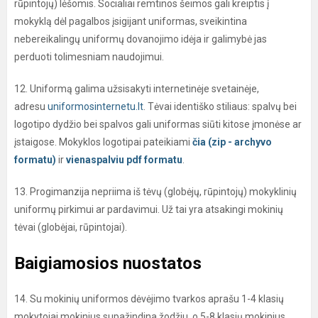
rūpintojų) lėšomis. Socialiai remtinos šeimos gali kreiptis į
mokyklą dėl pagalbos įsigijant uniformas, sveikintina
nebereikalingų uniformų dovanojimo idėja ir galimybė jas
perduoti tolimesniam naudojimui.
12. Uniformą galima užsisakyti internetinėje svetainėje,
adresu
uniformosinternetu.lt
. Tėvai identiško stiliaus: spalvų bei
logotipo dydžio bei spalvos gali uniformas siūti kitose įmonėse ar
įstaigose. Mokyklos logotipai pateikiami
čia (zip - archyvo
formatu)
ir
vienaspalviu pdf formatu
.
13. Progimanzija nepriima iš tėvų (globėjų, rūpintojų) mokyklinių
uniformų pirkimui ar pardavimui. Už tai yra atsakingi mokinių
tėvai (globėjai, rūpintojai).
Baigiamosios nuostatos
14. Su mokinių uniformos dėvėjimo tvarkos aprašu 1-4 klasių
mokytojai mokinius supažindina žodžiu, o 5-8 klasių mokinius