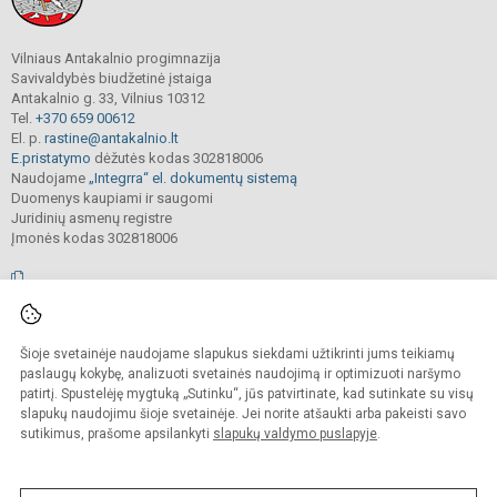
Vilniaus Antakalnio progimnazija
Savivaldybės biudžetinė įstaiga
Antakalnio g. 33, Vilnius 10312
Tel.
+370 659 00612
El. p.
rastine@antakalnio.lt
E.pristatymo
dėžutės kodas 302818006
Naudojame
„Integrra“ el. dokumentų sistemą
Duomenys kaupiami ir saugomi
Juridinių asmenų registre
Įmonės kodas 302818006
© 2026. Vilniaus Antakalnio progimnazija. Visos teisės saugomos.
Šioje svetainėje naudojame slapukus siekdami užtikrinti jums teikiamų
Kopijuoti, cituoti ar kitaip atvaizduoti internetinės svetainės turinį be raštiško
mokyklos vadovų sutikimo yra draudžiama.
paslaugų kokybę, analizuoti svetainės naudojimą ir optimizuoti naršymo
patirtį. Spustelėję mygtuką „Sutinku“, jūs patvirtinate, kad sutinkate su visų
Prieinamumo paraiška
Slapukų valdymas
slapukų naudojimu šioje svetainėje. Jei norite atšaukti arba pakeisti savo
sutikimus, prašome apsilankyti
slapukų valdymo puslapyje
.
Sumanus būdas atnaujinti
mokyklos interneto
svetainę