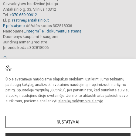
Savivaldybės biudžetinė įstaiga
Antakalnio g. 33, Vilnius 10312
Tel.
+370 659 00612
El. p.
rastine@antakalnio.lt
E.pristatymo
dėžutės kodas 302818006
Naudojame
„Integrra“ el. dokumentų sistemą
Duomenys kaupiami ir saugomi
Juridinių asmenų registre
Įmonės kodas 302818006
© 2026. Vilniaus Antakalnio progimnazija. Visos teisės saugomos.
Šioje svetainėje naudojame slapukus siekdami užtikrinti jums teikiamų
Kopijuoti, cituoti ar kitaip atvaizduoti internetinės svetainės turinį be raštiško
mokyklos vadovų sutikimo yra draudžiama.
paslaugų kokybę, analizuoti svetainės naudojimą ir optimizuoti naršymo
patirtį. Spustelėję mygtuką „Sutinku“, jūs patvirtinate, kad sutinkate su visų
Prieinamumo paraiška
Slapukų valdymas
slapukų naudojimu šioje svetainėje. Jei norite atšaukti arba pakeisti savo
sutikimus, prašome apsilankyti
slapukų valdymo puslapyje
.
Sumanus būdas atnaujinti
mokyklos interneto
svetainę
NUSTATYMAI