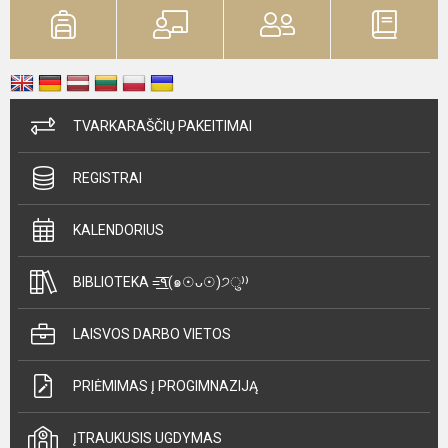
TVARKARAŠČIŲ PAKEITIMAI
REGISTRAI
KALENDORIUS
BIBLIOTEKA =͟͟͞͞٩(๑☉ᴗ☉)੭ु⁾⁾
LAISVOS DARBO VIETOS
PRIĖMIMAS Į PROGIMNAZIJĄ
ĮTRAUKUSIS UGDYMAS