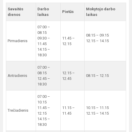
Savaitės
Darbo
Mokytojo darbo
Pietūs
dienos
laikas
laikas
07.00 –
08.15
08.15 – 09.15
09.30 –
11.45 –
Pirmadienis
12.15 – 14.15
11.45
12.15
14.15 –
18.30
07.00 –
08.15
12.15 –
Antradienis
08.15 – 12.15
12.45 –
12.45
18.30
07.00 –
10.15
11.45 –
11.15 –
10.15 – 11.15
Trečiadienis
12.15
11.45
12.15 – 14.15
14.15 –
18.30