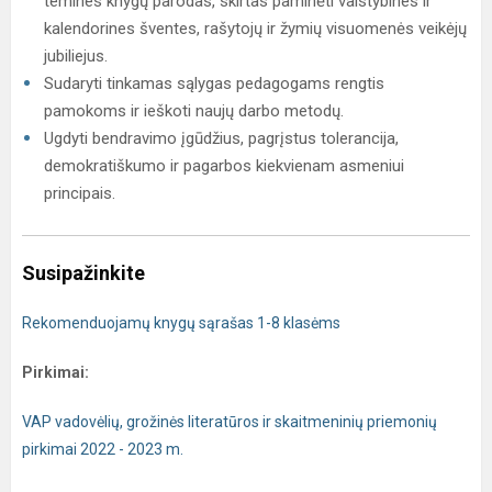
temines knygų parodas, skirtas paminėti valstybines ir
kalendorines šventes, rašytojų ir žymių visuomenės veikėjų
jubiliejus.
Sudaryti tinkamas sąlygas pedagogams rengtis
pamokoms ir ieškoti naujų darbo metodų.
Ugdyti bendravimo įgūdžius, pagrįstus tolerancija,
demokratiškumo ir pagarbos kiekvienam asmeniui
principais.
Susipažinkite
Rekomenduojamų knygų sąrašas 1-8 klasėms
Pirkimai:
VAP vadovėlių, grožinės literatūros ir skaitmeninių priemonių
pirkimai 2022 - 2023 m.