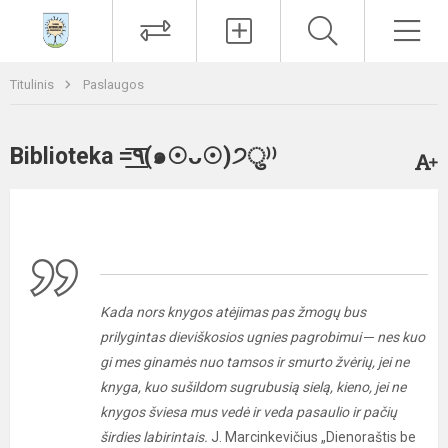
Paieška
Men
Titulinis
Paslaugos
Biblioteka =͟͟͞͞٩(๑☉ᴗ☉)੭ु⁾⁾
Kada nors knygos atėjimas pas žmogų bus
prilygintas dieviškosios ugnies pagrobimui ─ nes kuo
gi mes ginamės nuo tamsos ir smurto žvėrių, jei ne
knyga, kuo sušildom sugrubusią sielą, kieno, jei ne
knygos šviesa mus vedė ir veda pasaulio ir pačių
širdies labirintais.
J. Marcinkevičius „Dienoraštis be