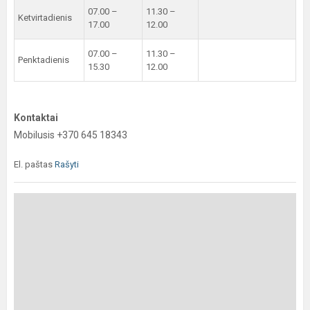
07.00 –
11.30 –
Ketvirtadienis
17.00
12.00
07.00 –
11.30 –
Penktadienis
15.30
12.00
Kontaktai
Mobilusis +370 645 18343
El. paštas
Rašyti