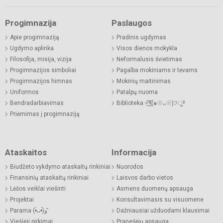
Progimnazija
Paslaugos
Apie progimnaziją
Pradinis ugdymas
Ugdymo aplinka
Visos dienos mokykla
Filosofija, misija, vizija
Neformalusis švietimas
Progimnazijos simboliai
Pagalba mokiniams ir tėvams
Progimnazijos himnas
Mokinių maitinimas
Uniformos
Patalpų nuoma
Bendradarbiavimas
Biblioteka =͟͟͞͞٩(๑☉ᴗ☉)੭ु⁾⁾
Priėmimas į progimnaziją
Ataskaitos
Informacija
Biudžeto vykdymo ataskaitų rinkiniai
Nuorodos
Finansinių ataskaitų rinkiniai
Laisvos darbo vietos
Lėšos veiklai viešinti
Asmens duomenų apsauga
Projektai
Konsultavimasis su visuomene
Parama (•̀ᴗ•́)و ̑̑
Dažniausiai užduodami klausimai
Viešieji pirkimai
Pranešėjų apsauga