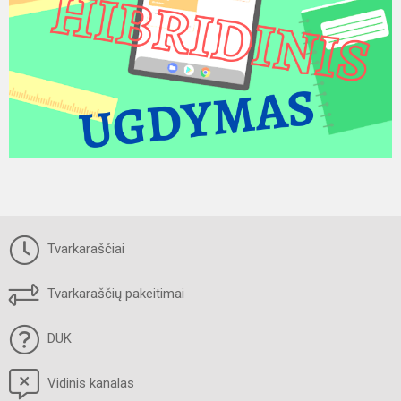
Tvarkaraščiai
Tvarkaraščių pakeitimai
DUK
Vidinis kanalas