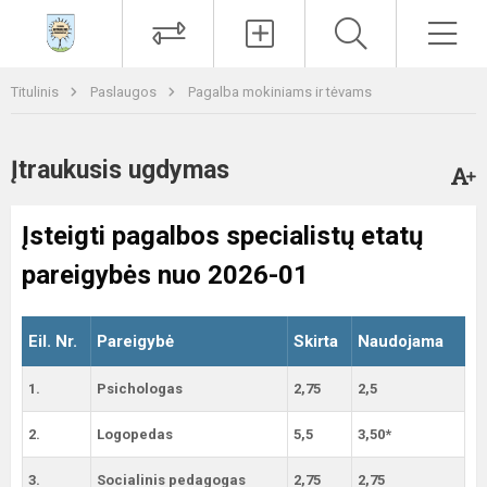
Paieška
Men
Titulinis
Paslaugos
Pagalba mokiniams ir tėvams
Įtraukusis ugdymas
Įsteigti pagalbos specialistų etatų
pareigybės nuo 2026-01
Eil. Nr.
Pareigybė
Skirta
Naudojama
1.
Psichologas
2,75
2,5
2.
Logopedas
5,5
3,50*
3.
Socialinis pedagogas
2,75
2,75