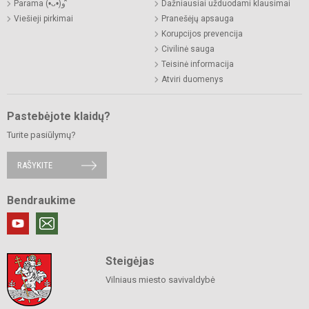
Parama (•̀ᴗ•́)و ̑̑
Dažniausiai užduodami klausimai
Viešieji pirkimai
Pranešėjų apsauga
Korupcijos prevencija
Civilinė sauga
Teisinė informacija
Atviri duomenys
Pastebėjote klaidų?
Turite pasiūlymų?
RAŠYKITE
Bendraukime
Steigėjas
Vilniaus miesto savivaldybė