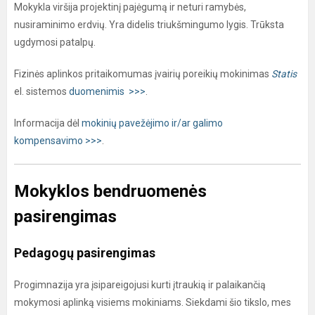
Mokykla viršija projektinį pajėgumą ir neturi ramybės,
nusiraminimo erdvių. Yra didelis triukšmingumo lygis. Trūksta
ugdymosi patalpų.
Fizinės aplinkos pritaikomumas įvairių poreikių mokinimas
Statis
el. sistemos
duomenimis >>>
.
Informacija dėl
mokinių pavežėjimo ir/ar galimo
kompensavimo >>>
.
Mokyklos bendruomenės
pasirengimas
Pedagogų pasirengimas
Progimnazija yra įsipareigojusi kurti įtraukią ir palaikančią
mokymosi aplinką visiems mokiniams. Siekdami šio tikslo, mes