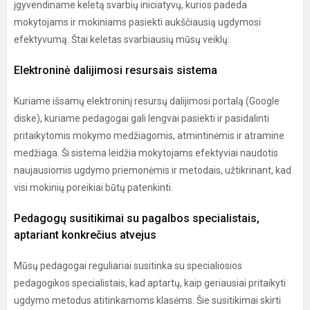
įgyvendiname keletą svarbių iniciatyvų, kurios padeda
mokytojams ir mokiniams pasiekti aukščiausią ugdymosi
efektyvumą. Štai keletas svarbiausių mūsų veiklų:
Elektroninė dalijimosi resursais sistema
Kuriame išsamų elektroninį resursų dalijimosi portalą (Google
diske), kuriame pedagogai gali lengvai pasiekti ir pasidalinti
pritaikytomis mokymo medžiagomis, atmintinėmis ir atramine
medžiaga. Ši sistema leidžia mokytojams efektyviai naudotis
naujausiomis ugdymo priemonėmis ir metodais, užtikrinant, kad
visi mokinių poreikiai būtų patenkinti.
Pedagogų susitikimai su pagalbos specialistais,
aptariant konkrečius atvejus
Mūsų pedagogai reguliariai susitinka su specialiosios
pedagogikos specialistais, kad aptartų, kaip geriausiai pritaikyti
ugdymo metodus atitinkamoms klasėms. Šie susitikimai skirti