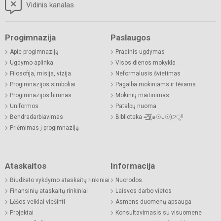
Vidinis kanalas
Progimnazija
Paslaugos
Apie progimnaziją
Pradinis ugdymas
Ugdymo aplinka
Visos dienos mokykla
Filosofija, misija, vizija
Neformalusis švietimas
Progimnazijos simboliai
Pagalba mokiniams ir tėvams
Progimnazijos himnas
Mokinių maitinimas
Uniformos
Patalpų nuoma
Bendradarbiavimas
Biblioteka =͟͟͞͞٩(๑☉ᴗ☉)੭ु⁾⁾
Priėmimas į progimnaziją
Ataskaitos
Informacija
Biudžeto vykdymo ataskaitų rinkiniai
Nuorodos
Finansinių ataskaitų rinkiniai
Laisvos darbo vietos
Lėšos veiklai viešinti
Asmens duomenų apsauga
Projektai
Konsultavimasis su visuomene