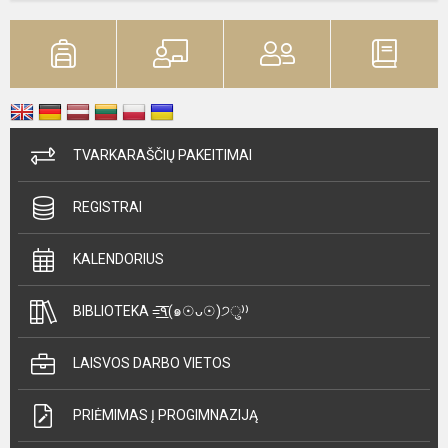
TVARKARAŠČIŲ PAKEITIMAI
REGISTRAI
KALENDORIUS
BIBLIOTEKA =͟͟͞͞٩(๑☉ᴗ☉)੭ु⁾⁾
LAISVOS DARBO VIETOS
PRIĖMIMAS Į PROGIMNAZIJĄ