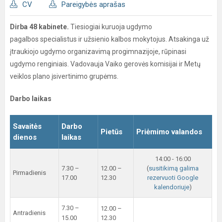
CV
Pareigybės aprašas
Dirba 48 kabinete.
Tiesiogiai kuruoja ugdymo
pagalbos specialistus ir užsienio kalbos mokytojus. Atsakinga už
įtraukiojo ugdymo organizavimą progimnazijoje, rūpinasi
ugdymo renginiais. Vadovauja Vaiko gerovės komisijai ir Metų
veiklos plano įsivertinimo grupėms.
Darbo laikas
Savaitės
Darbo
Pietūs
Priėmimo valandos
dienos
laikas
14:00 - 16:00
7.30 –
12.00 –
(
susitikimą galima
Pirmadienis
17.00
12.30
rezervuoti Google
kalendoriuje
)
7.30 –
12.00 –
Antradienis
15.00
12.30