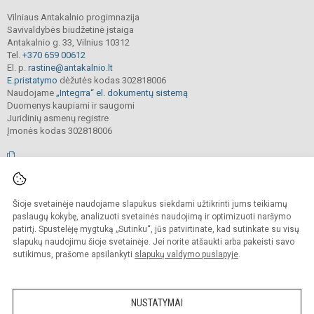
Vilniaus Antakalnio progimnazija
Savivaldybės biudžetinė įstaiga
Antakalnio g. 33, Vilnius 10312
Tel.
+370 659 00612
El. p.
rastine@antakalnio.lt
E.pristatymo
dėžutės kodas 302818006
Naudojame
„Integrra“ el. dokumentų sistemą
Duomenys kaupiami ir saugomi
Juridinių asmenų registre
Įmonės kodas 302818006
© 2026. Vilniaus Antakalnio progimnazija. Visos teisės saugomos.
Šioje svetainėje naudojame slapukus siekdami užtikrinti jums teikiamų
Kopijuoti, cituoti ar kitaip atvaizduoti internetinės svetainės turinį be raštiško
mokyklos vadovų sutikimo yra draudžiama.
paslaugų kokybę, analizuoti svetainės naudojimą ir optimizuoti naršymo
patirtį. Spustelėję mygtuką „Sutinku“, jūs patvirtinate, kad sutinkate su visų
Prieinamumo paraiška
Slapukų valdymas
slapukų naudojimu šioje svetainėje. Jei norite atšaukti arba pakeisti savo
sutikimus, prašome apsilankyti
slapukų valdymo puslapyje
.
Sumanus būdas atnaujinti
mokyklos interneto
svetainę
NUSTATYMAI