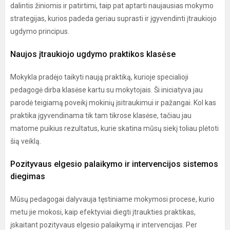
dalintis žiniomis ir patirtimi, taip pat aptarti naujausias mokymo
strategijas, kurios padeda geriau suprasti ir įgyvendinti įtraukiojo
ugdymo principus.
Naujos įtraukiojo ugdymo praktikos klasėse
Mokykla pradėjo taikyti naują praktiką, kurioje specialioji
pedagogė dirba klasėse kartu su mokytojais. Ši iniciatyva jau
parodė teigiamą poveikį mokinių įsitraukimui ir pažangai. Kol kas
praktika įgyvendinama tik tam tikrose klasėse, tačiau jau
matome puikius rezultatus, kurie skatina mūsų siekį toliau plėtoti
šią veiklą.
Pozityvaus elgesio palaikymo ir intervencijos sistemos
diegimas
Mūsų pedagogai dalyvauja tęstiniame mokymosi procese, kurio
metu jie mokosi, kaip efektyviai diegti įtraukties praktikas,
įskaitant pozityvaus elgesio palaikymą ir intervencijas. Per