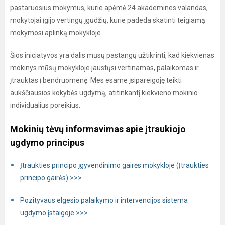
pastaruosius mokymus, kurie apėmė 24 akademines valandas,
mokytojai įgijo vertingų įgūdžių, kurie padeda skatinti teigiamą
mokymosi aplinką mokykloje.
Šios iniciatyvos yra dalis mūsų pastangų užtikrinti, kad kiekvienas
mokinys mūsų mokykloje jaustųsi vertinamas, palaikomas ir
įtrauktas į bendruomenę. Mes esame įsipareigoję teikti
aukščiausios kokybės ugdymą, atitinkantį kiekvieno mokinio
individualius poreikius.
Mokinių tėvų informavimas apie įtraukiojo
ugdymo principus
Įtraukties principo įgyvendinimo gairės mokykloje (Įtraukties
principo gairės) >>>
Pozityvaus elgesio palaikymo ir intervencijos sistema
ugdymo įstaigoje >>>