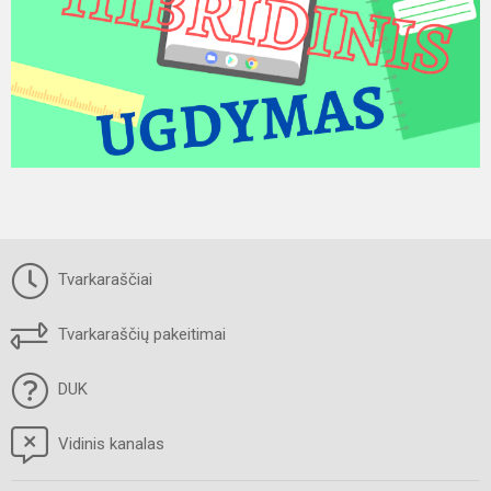
Tvarkaraščiai
Tvarkaraščių pakeitimai
DUK
Vidinis kanalas