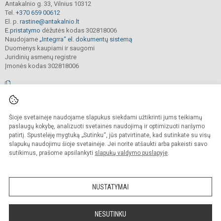
Antakalnio g. 33, Vilnius 10312
Tel.
+370 659 00612
El. p.
rastine@antakalnio.lt
E.pristatymo
dėžutės kodas 302818006
Naudojame
„Integrra“ el. dokumentų sistemą
Duomenys kaupiami ir saugomi
Juridinių asmenų registre
Įmonės kodas 302818006
© 2026. Vilniaus Antakalnio progimnazija. Visos teisės saugomos.
Šioje svetainėje naudojame slapukus siekdami užtikrinti jums teikiamų
Kopijuoti, cituoti ar kitaip atvaizduoti internetinės svetainės turinį be raštiško
mokyklos vadovų sutikimo yra draudžiama.
paslaugų kokybę, analizuoti svetainės naudojimą ir optimizuoti naršymo
patirtį. Spustelėję mygtuką „Sutinku“, jūs patvirtinate, kad sutinkate su visų
Prieinamumo paraiška
Slapukų valdymas
slapukų naudojimu šioje svetainėje. Jei norite atšaukti arba pakeisti savo
sutikimus, prašome apsilankyti
slapukų valdymo puslapyje
.
Sumanus būdas atnaujinti
mokyklos interneto
svetainę
NUSTATYMAI
NESUTINKU