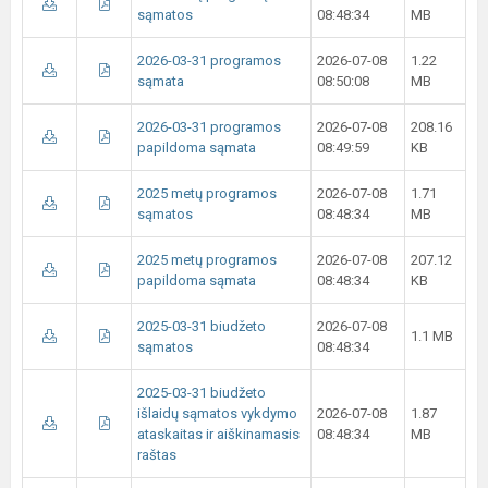
sąmatos
08:48:34
MB
2026-03-31 programos
2026-07-08
1.22
sąmata
08:50:08
MB
2026-03-31 programos
2026-07-08
208.16
papildoma sąmata
08:49:59
KB
2025 metų programos
2026-07-08
1.71
sąmatos
08:48:34
MB
2025 metų programos
2026-07-08
207.12
papildoma sąmata
08:48:34
KB
2025-03-31 biudžeto
2026-07-08
1.1 MB
sąmatos
08:48:34
2025-03-31 biudžeto
išlaidų sąmatos vykdymo
2026-07-08
1.87
ataskaitas ir aiškinamasis
08:48:34
MB
raštas