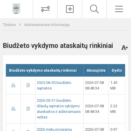
Paieška
Men
Titulinis
Administracinė informacija
Biudžeto vykdymo ataskaitų rinkiniai
Biudžeto vykdymo ataskaitų rinkiniai
Atnaujinta
Dydis
2025-06-30 biudžeto
2026-07-08
1.45
sąmatos
08:48:34
MB
2026-03-31 biudžeto
išlaidų sąmatos vykdymo
2026-07-08
2.23
ataskaitos ir aiškinamasis
08:48:34
MB
raštas
2026 metų programų
2026-07-08
0.97