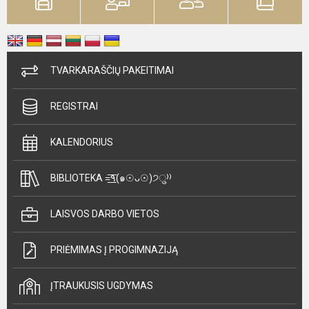
TVARKARAŠČIŲ PAKEITIMAI
REGISTRAI
KALENDORIUS
BIBLIOTEKA =͟͟͞͞٩(๑☉ᴗ☉)੭ु⁾⁾
LAISVOS DARBO VIETOS
PRIĖMIMAS Į PROGIMNAZIJĄ
ĮTRAUKUSIS UGDYMAS