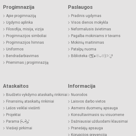
Progimnazija
Paslaugos
Apie progimnaziją
Pradinis ugdymas
Ugdymo aplinka
Visos dienos mokykla
Filosofija, misija, vizija
Neformalusis švietimas
Progimnazijos simboliai
Pagalba mokiniams ir tėvams
Progimnazijos himnas
Mokinių maitinimas
Uniformos
Patalpų nuoma
Bendradarbiavimas
Biblioteka =͟͟͞͞٩(๑☉ᴗ☉)੭ु⁾⁾
Priėmimas į progimnaziją
Ataskaitos
Informacija
Biudžeto vykdymo ataskaitų rinkiniai
Nuorodos
Finansinių ataskaitų rinkiniai
Laisvos darbo vietos
Lėšos veiklai viešinti
Asmens duomenų apsauga
Projektai
Konsultavimasis su visuomene
Parama (•̀ᴗ•́)و ̑̑
Dažniausiai užduodami klausimai
Viešieji pirkimai
Pranešėjų apsauga
Korupcijos prevencija