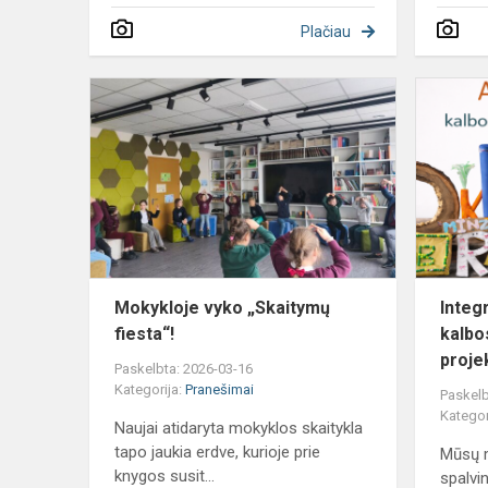
Plačiau
Mokykloje
vyko
„Skaitymų
fiesta“!
Mokykloje vyko „Skaitymų
Integ
fiesta“!
kalbo
proje
Paskelbta: 2026-03-16
Kategorija:
Pranešimai
Paskelb
Kategor
Naujai atidaryta mokyklos skaitykla
tapo jaukia erdve, kurioje prie
Mūsų m
knygos susit...
spalvin