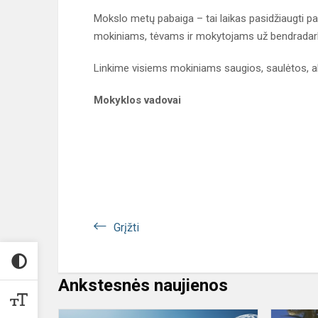
Mokslo metų pabaiga – tai laikas pasidžiaugti pasie
mokiniams, tėvams ir mokytojams už bendradar
Linkime visiems mokiniams saugios, saulėtos, ak
Mokyklos vadovai
Grįžti
Ankstesnės naujienos
Nuo