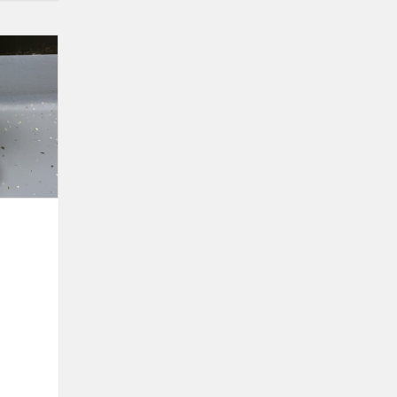
Gerumas,
virtęs
tradicija