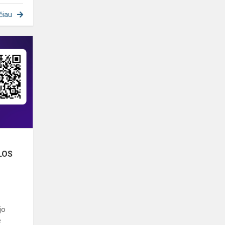
čiau
Antakalnio
progimnazija
žygiuoja:
iššūkis
„MOKYKLOS
EINA“
p...
KLOS
jo
e