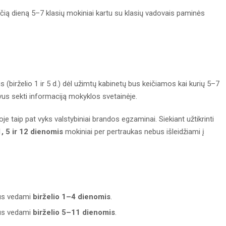
ačią dieną 5–7 klasių mokiniai kartu su klasių vadovais paminės
(birželio 1 ir 5 d.) dėl užimtų kabinetų bus keičiamos kai kurių 5–7
vus sekti informaciją mokyklos svetainėje.
e taip pat vyks valstybiniai brandos egzaminai. Siekiant užtikrinti
1, 5 ir 12 dienomis
mokiniai per pertraukas nebus išleidžiami į
bus vedami
birželio 1–4 dienomis
.
bus vedami
birželio 5–11 dienomis
.