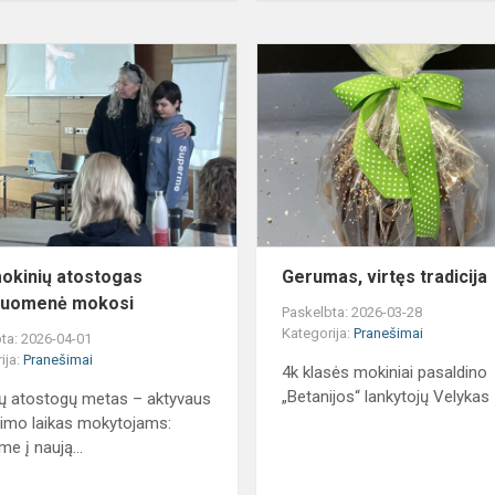
Per
mokinių
atostogas
bendruomenė
mokosi
okinių atostogas
Gerumas, virtęs tradicija
ruomenė mokosi
Paskelbta: 2026-03-28
Kategorija:
Pranešimai
ta: 2026-04-01
ija:
Pranešimai
4k klasės mokiniai pasaldino
„Betanijos“ lankytojų Velykas
ų atostogų metas – aktyvaus
jimo laikas mokytojams:
me į naują...