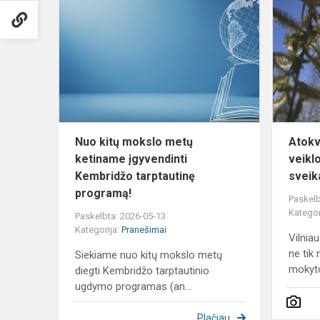
kitų
mokslo
metų
ketiname
įgyvendinti
Kembridžo
tarptau...
Nuo kitų mokslo metų
Atokv
ketiname įgyvendinti
veikl
Kembridžo tarptautinę
sveik
programą!
Paskelb
Kategor
Paskelbta: 2026-05-13
Kategorija:
Pranešimai
Vilnia
ne tik
Siekiame nuo kitų mokslo metų
mokyto
diegti Kembridžo tarptautinio
ugdymo programas (an...
Plačiau