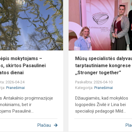
mokytojams
–
veiklos,
skirtos
Pasaulinei
sveikato...
ėpis mokytojams –
Mūsų specialistės dalyva
os, skirtos Pasaulinei
tarptautiniame kongrese
atos dienai
,,Stronger together”
ta: 2026-04-24
Paskelbta: 2026-04-10
ija:
Pranešimai
Kategorija:
Pranešimai
us Antakalnio progimnazijoje
Džiaugiamės, kad mokyklos
 mokiniams, bet ir
logopedės Živilė ir Lina bei
jams Pasaulinė...
specialioji pedagogė Mild...
Plačiau
Pla