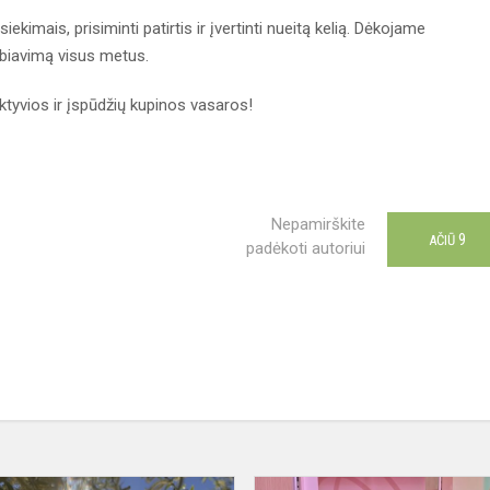
kimais, prisiminti patirtis ir įvertinti nueitą kelią. Dėkojame
biavimą visus metus.
tyvios ir įspūdžių kupinos vasaros!
Nepamirškite
9
AČIŪ
padėkoti autoriui
Atokvėpis