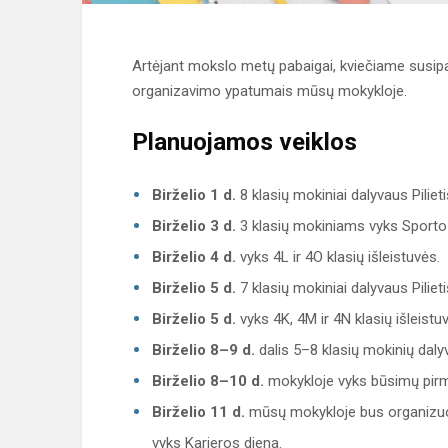
Artėjant mokslo metų pabaigai, kviečiame susipa
organizavimo ypatumais mūsų mokykloje.
Planuojamos veiklos
Birželio 1 d.
8 klasių mokiniai dalyvaus Pili
Birželio 3 d.
3 klasių mokiniams vyks Sporto
Birželio 4 d.
vyks 4L ir 4O klasių išleistuvės.
Birželio 5 d.
7 klasių mokiniai dalyvaus Pili
Birželio 5 d.
vyks 4K, 4M ir 4N klasių išleistu
Birželio 8–9 d.
dalis 5–8 klasių mokinių daly
Birželio 8–10 d.
mokykloje vyks būsimų pirm
Birželio 11 d.
mūsų mokykloje bus organizuoj
vyks Karjeros diena.