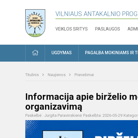
VILNIAUS ANTAKALNIO PRO
VEIKLOS SRITYS
PASLAUGOS
ADMI
PRADŽIA
UGDYMAS
PAGALBA MOKINIAMS IR 
Titulinis
Naujienos
Pranešimai
Informacija apie birželio 
organizavimą
Paskelbė : Jurgita Paravinskienė
Paskelbta: 2026-05-29
Kategor