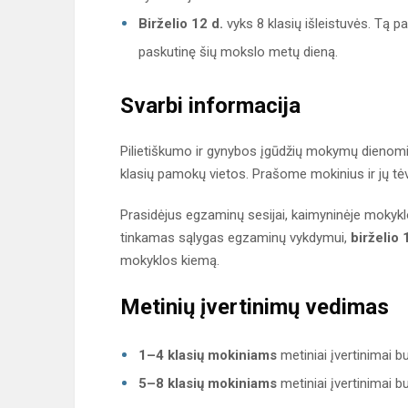
Birželio 12 d.
vyks 8 klasių išleistuvės. Tą p
paskutinę šių mokslo metų dieną.
Svarbi informacija
Pilietiškumo ir gynybos įgūdžių mokymų dienomis 
klasių pamokų vietos. Prašome mokinius ir jų tė
Prasidėjus egzaminų sesijai, kaimyninėje mokykloj
tinkamas sąlygas egzaminų vykdymui,
birželio 
mokyklos kiemą.
Metinių įvertinimų vedimas
1–4 klasių mokiniams
metiniai įvertinimai 
5–8 klasių mokiniams
metiniai įvertinimai 