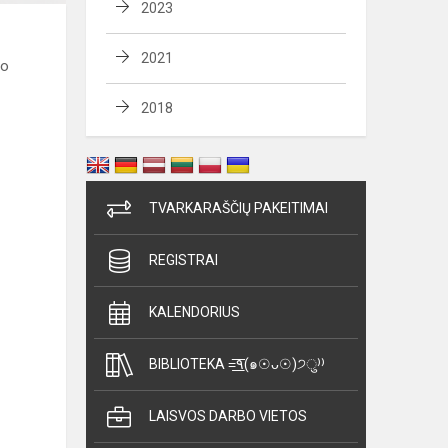
2023
2021
so
2018
TVARKARAŠČIŲ PAKEITIMAI
REGISTRAI
KALENDORIUS
BIBLIOTEKA =͟͟͞͞٩(๑☉ᴗ☉)੭ु⁾⁾
LAISVOS DARBO VIETOS