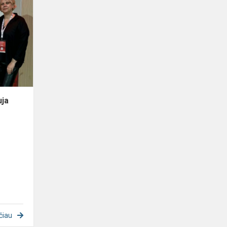
specialistės
dalyvauja
tarptautiniame
kongrese
,,Stron...
uja
čiau