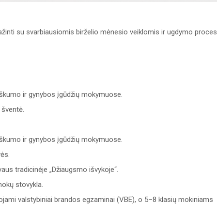
žinti su svarbiausiomis birželio mėnesio veiklomis ir ugdymo proce
etiškumo ir gynybos įgūdžių mokymuose.
 šventė.
etiškumo ir gynybos įgūdžių mokymuose.
vės.
vaus tradicinėje „Džiaugsmo išvykoje“.
okų stovykla.
ami valstybiniai brandos egzaminai (VBE), o 5–8 klasių mokiniams