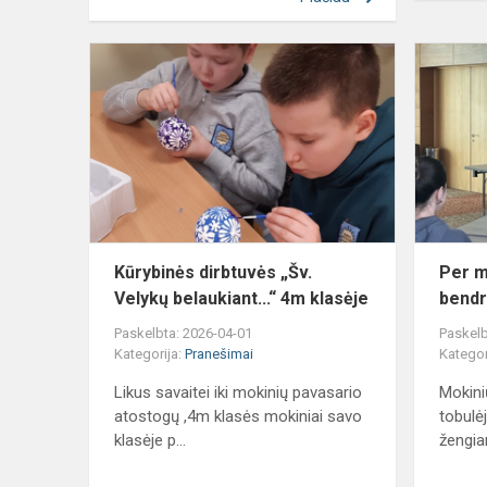
Kūrybinės
dirbtuvės
„Šv.
Velykų
belaukiant...“
4m
klasėje
Kūrybinės dirbtuvės „Šv.
Per m
Velykų belaukiant...“ 4m klasėje
bend
Paskelbta: 2026-04-01
Paskelb
Kategorija:
Pranešimai
Kategor
Likus savaitei iki mokinių pavasario
Mokini
atostogų ,4m klasės mokiniai savo
tobulė
klasėje p...
žengia