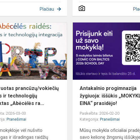
Plačiau
Pla
Integruotas
prancūzų/vokiečių
kalbos
ir
technologijų
projek...
ruotas prancūzų/vokiečių
Antakalnio progimnazija
s ir technologijų
žygiuoja: iššūkis „MOKY
ktas „Abėcėlės ra...
EINA“ prasidėjo!
ta: 2026-03-03
Paskelbta: 2026-02-20
ija:
Pranešimai
Kategorija:
Pranešimai
okykloje vėl nušvito
Mūsų mokykla oficialiai pradė
gas ir išradingas raidžių
savo kelionę žingsnių iššūkyj