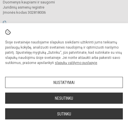
Duomenys kaupiami ir saugomi
Juridinių asmenų registre
Įmonės kodas 302818006
© 2026. Vilniaus Antakalnio progimnazija. Visos teisės saugomos.
Šioje svetainėje naudojame slapukus siekdami užtikrinti jums teikiamų
Kopijuoti, cituoti ar kitaip atvaizduoti internetinės svetainės turinį be raštiško
mokyklos vadovų sutikimo yra draudžiama.
paslaugų kokybę, analizuoti svetainės naudojimą ir optimizuoti naršymo
patirtį. Spustelėję mygtuką „Sutinku“, jūs patvirtinate, kad sutinkate su visų
Prieinamumo paraiška
Slapukų valdymas
slapukų naudojimu šioje svetainėje. Jei norite atšaukti arba pakeisti savo
sutikimus, prašome apsilankyti
slapukų valdymo puslapyje
.
Sumanus būdas atnaujinti
mokyklos interneto
svetainę
NUSTATYMAI
NESUTINKU
SUTINKU