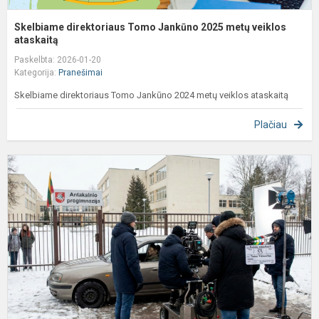
Skelbiame direktoriaus Tomo Jankūno 2025 metų veiklos
ataskaitą
Paskelbta: 2026-01-20
Kategorija:
Pranešimai
Skelbiame direktoriaus Tomo Jankūno 2024 metų veiklos ataskaitą
Plačiau
D
f
d
p
p
s
1
d