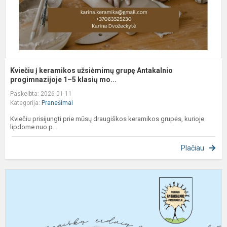
Kviečiu į keramikos užsiėmimų grupę Antakalnio
progimnazijoje 1–5 klasių mo...
Paskelbta: 2026-01-11
Kategorija:
Pranešimai
Kviečiu prisijungti prie mūsų draugiškos keramikos grupės, kurioje
lipdome nuo p...
Plačiau
T
n
Į
k
i