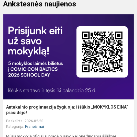
Ankstesnės naujienos
A
p
ž
i
„
E
p.
Antakalnio progimnazija žygiuoja: iššūkis „MOKYKLOS EINA“
prasidėjo!
Paskelbta: 2026-02-20
Kategorija:
Pranešimai
Mūsų mokykla oficialiai pradėjo savo kelionę žingsnių iššūkyje