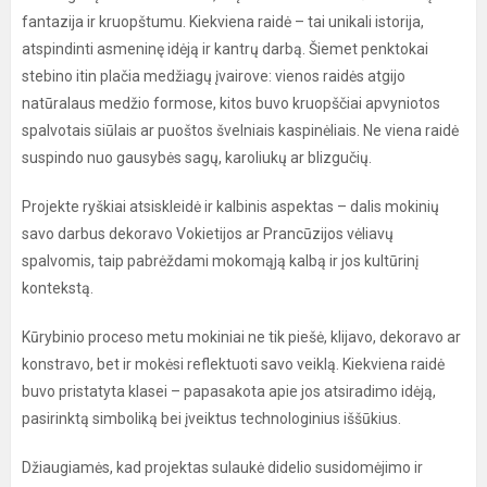
fantazija ir kruopštumu. Kiekviena raidė – tai unikali istorija,
atspindinti asmeninę idėją ir kantrų darbą. Šiemet penktokai
stebino itin plačia medžiagų įvairove: vienos raidės atgijo
natūralaus medžio formose, kitos buvo kruopščiai apvyniotos
spalvotais siūlais ar puoštos švelniais kaspinėliais. Ne viena raidė
suspindo nuo gausybės sagų, karoliukų ar blizgučių.
Projekte ryškiai atsiskleidė ir kalbinis aspektas – dalis mokinių
savo darbus dekoravo Vokietijos ar Prancūzijos vėliavų
spalvomis, taip pabrėždami mokomąją kalbą ir jos kultūrinį
kontekstą.
Kūrybinio proceso metu mokiniai ne tik piešė, klijavo, dekoravo ar
konstravo, bet ir mokėsi reflektuoti savo veiklą. Kiekviena raidė
buvo pristatyta klasei – papasakota apie jos atsiradimo idėją,
pasirinktą simboliką bei įveiktus technologinius iššūkius.
Džiaugiamės, kad projektas sulaukė didelio susidomėjimo ir