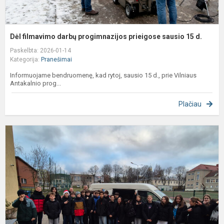
Dėl filmavimo darbų progimnazijos prieigose sausio 15 d.
Paskelbta: 2026-01-14
Kategorija:
Pranešimai
Informuojame bendruomenę, kad rytoj, sausio 15 d., prie Vilniaus
Antakalnio prog...
Plačiau
A
„
g
s
U
v