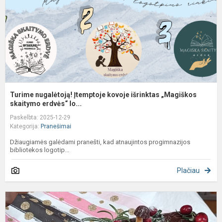
„
s
Turime nugalėtoją! Įtemptoje kovoje išrinktas „Magiškos
skaitymo erdvės“ lo...
Paskelbta: 2025-12-29
Kategorija:
Pranešimai
Džiaugiamės galėdami pranešti, kad atnaujintos progimnazijos
bibliotekos logotip...
Plačiau
I
p
v