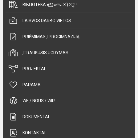
BIBLIOTEKA =͟͟͞͞٩(๑☉ᴗ☉)੭ु⁾⁾
LAISVOS DARBO VIETOS
PRIĖMIMAS Į PROGIMNAZIJĄ
ĮTRAUKUSIS UGDYMAS
PROJEKTAI
PARAMA
WE / NOUS / WIR
DOKUMENTAI
KONTAKTAI