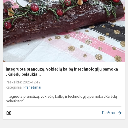
k
ir
t
p
Integruota prancūzų, vokiečių kalbų ir technologijų pamoka
„Kalėdų belaukia...
Paskelbta: 2025-12-19
Kategorija:
Pranešimai
Integruota prancūzų, vokiečių kalbų ir technologijų pamoka „Kalėdų
belaukiant“
Plačiau