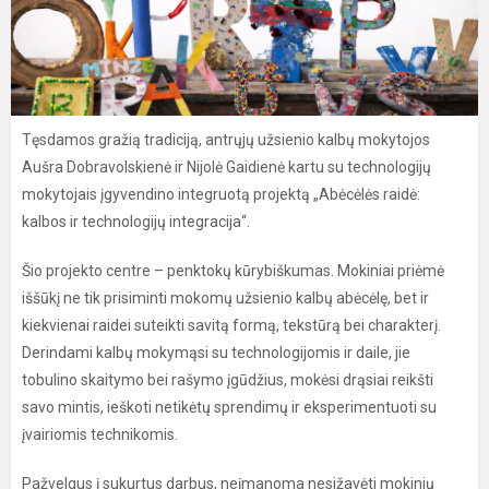
Tęsdamos gražią tradiciją, antrųjų užsienio kalbų mokytojos
Aušra Dobravolskienė ir Nijolė Gaidienė kartu su technologijų
mokytojais įgyvendino integruotą projektą „Abėcėlės raidė:
kalbos ir technologijų integracija“.
Šio projekto centre – penktokų kūrybiškumas. Mokiniai priėmė
iššūkį ne tik prisiminti mokomų užsienio kalbų abėcėlę, bet ir
kiekvienai raidei suteikti savitą formą, tekstūrą bei charakterį.
Derindami kalbų mokymąsi su technologijomis ir daile, jie
tobulino skaitymo bei rašymo įgūdžius, mokėsi drąsiai reikšti
savo mintis, ieškoti netikėtų sprendimų ir eksperimentuoti su
įvairiomis technikomis.
Pažvelgus į sukurtus darbus, neįmanoma nesižavėti mokinių