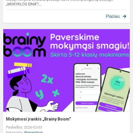
„MOKYKLOS EINA“!...
Plačiau
M
į
„
B
Mokymosi įrankis „Brainy Boom“
Paskelbta: 2026-02-03
Kategorija:
Pranešimai