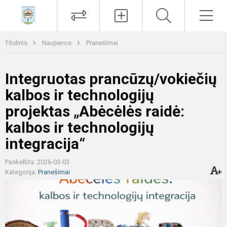
Paieška
Men
Titulinis
Naujienos
Pranešimai
Integruotas prancūzų/vokiečių
kalbos ir technologijų
projektas „Abėcėlės raidė:
kalbos ir technologijų
integracija“
Paskelbta: 2026-03-03
Kategorija:
Pranešimai