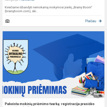
Kviečiame išbandyti nemokamą mokymosi įrankį „Brainy Boom“
(brainyboom.com), ski...
Plačiau
P
m
p
t
r
p
m
Pakeista mokinių priėmimo tvarką: registracija prasidės