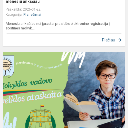
mėnesiu anksčiau
Paskelbta: 2026-01-22
Kategorija:
Pranešimai
Mėnesiu anksčiau nei įprastai prasidės elektroninė registracija į
sostinės mokyk...
Plačiau
S
d
T
J
2
m
v
a