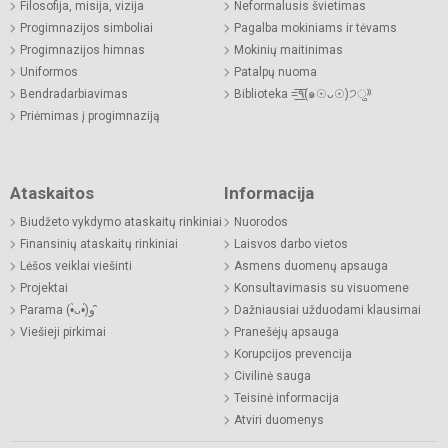
Filosofija, misija, vizija
Neformalusis švietimas
Progimnazijos simboliai
Pagalba mokiniams ir tėvams
Progimnazijos himnas
Mokinių maitinimas
Uniformos
Patalpų nuoma
Bendradarbiavimas
Biblioteka =͟͟͞͞٩(๑☉ᴗ☉)੭ु⁾⁾
Priėmimas į progimnaziją
Ataskaitos
Informacija
Biudžeto vykdymo ataskaitų rinkiniai
Nuorodos
Finansinių ataskaitų rinkiniai
Laisvos darbo vietos
Lėšos veiklai viešinti
Asmens duomenų apsauga
Projektai
Konsultavimasis su visuomene
Parama (•̀ᴗ•́)و ̑̑
Dažniausiai užduodami klausimai
Viešieji pirkimai
Pranešėjų apsauga
Korupcijos prevencija
Civilinė sauga
Teisinė informacija
Atviri duomenys