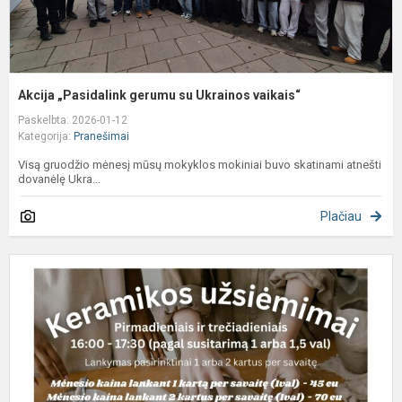
Akcija „Pasidalink gerumu su Ukrainos vaikais“
Paskelbta: 2026-01-12
Kategorija:
Pranešimai
Visą gruodžio mėnesį mūsų mokyklos mokiniai buvo skatinami atnešti
dovanėlę Ukra...
Plačiau
K
į
k
u
g
A
p