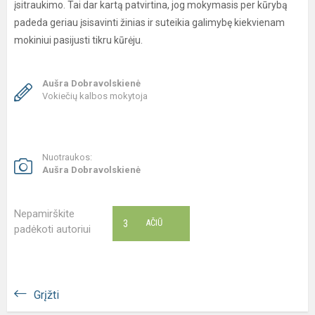
įsitraukimo. Tai dar kartą patvirtina, jog mokymasis per kūrybą
padeda geriau įsisavinti žinias ir suteikia galimybę kiekvienam
mokiniui pasijusti tikru kūrėju.
Aušra Dobravolskienė
Vokiečių kalbos mokytoja
Nuotraukos:
Aušra Dobravolskienė
Nepamirškite
3
AČIŪ
padėkoti autoriui
Grįžti