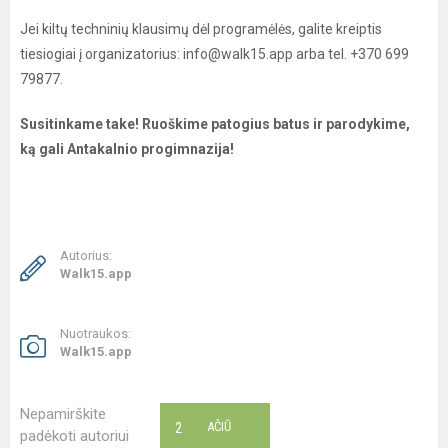
Jei kiltų techninių klausimų dėl programėlės, galite kreiptis
tiesiogiai į organizatorius: info@walk15.app arba tel. +370 699
79877.
Susitinkame take! Ruoškime patogius batus ir parodykime,
ką gali Antakalnio progimnazija!
Autorius:
Walk15.app
Nuotraukos:
Walk15.app
Nepamirškite
2
AČIŪ
padėkoti autoriui