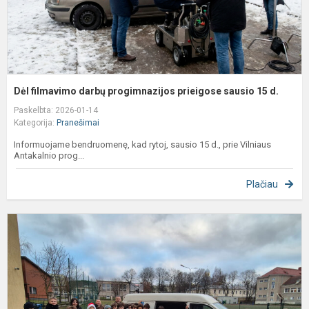
d
Dėl filmavimo darbų progimnazijos prieigose sausio 15 d.
Paskelbta: 2026-01-14
Kategorija:
Pranešimai
Informuojame bendruomenę, kad rytoj, sausio 15 d., prie Vilniaus
Antakalnio prog...
Plačiau
A
„
g
s
U
v