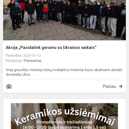
Akcija „Pasidalink gerumu su Ukrainos vaikais“
Paskelbta: 2026-01-12
Kategorija:
Pranešimai
Visą gruodžio mėnesį mūsų mokyklos mokiniai buvo skatinami atnešti
dovanėlę Ukra...
Plačiau
K
į
k
u