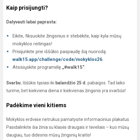
Kaip prisijungti?
Dalyvauti labai paprasta:
Eikite, fiksuokite žingsnius ir stebėkite, kaip kyla mūsų
mokyklos reitingas!
Prisijunkite prie iššūkio paspaudę šią nuorodą:
walk15.app/challenge/code/mokyklos26
.
Atsisiųskite programėlę
„#walk15“
.
Svarbu.
Iššūkis tęsiasi iki
balandžio 25 d.
pabaigos. Tad laiko
turime, bet kiekviena diena ir kiekvienas žingsnis yra svarbūs!
Padėkime vieni kitiems
Mokyklos erdvėse netrukus pamatysite informacinius plakatus.
Pasidalinkite šia žinia su klasės draugais ir tėveliais – kuo mūsų
daugiau, tuo didesnis mūsų žingsnių kraitis!