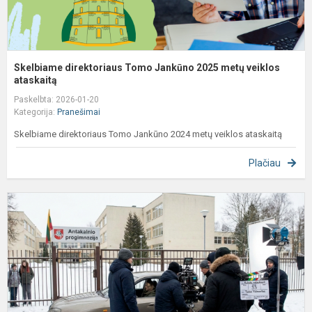
Skelbiame direktoriaus Tomo Jankūno 2025 metų veiklos
ataskaitą
Paskelbta: 2026-01-20
Kategorija:
Pranešimai
Skelbiame direktoriaus Tomo Jankūno 2024 metų veiklos ataskaitą
Plačiau
D
f
d
p
p
s
1