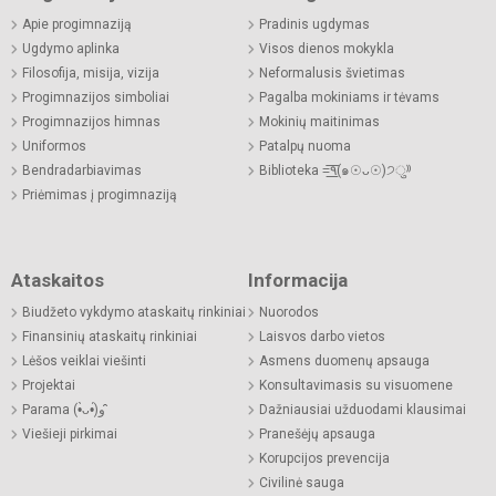
Apie progimnaziją
Pradinis ugdymas
Ugdymo aplinka
Visos dienos mokykla
Filosofija, misija, vizija
Neformalusis švietimas
Progimnazijos simboliai
Pagalba mokiniams ir tėvams
Progimnazijos himnas
Mokinių maitinimas
Uniformos
Patalpų nuoma
Bendradarbiavimas
Biblioteka =͟͟͞͞٩(๑☉ᴗ☉)੭ु⁾⁾
Priėmimas į progimnaziją
Ataskaitos
Informacija
Biudžeto vykdymo ataskaitų rinkiniai
Nuorodos
Finansinių ataskaitų rinkiniai
Laisvos darbo vietos
Lėšos veiklai viešinti
Asmens duomenų apsauga
Projektai
Konsultavimasis su visuomene
Parama (•̀ᴗ•́)و ̑̑
Dažniausiai užduodami klausimai
Viešieji pirkimai
Pranešėjų apsauga
Korupcijos prevencija
Civilinė sauga