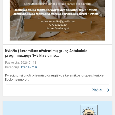
g
A
p
Kviečiu į keramikos užsiėmimų grupę Antakalnio
progimnazijoje 1–5 klasių mo...
Paskelbta: 2026-01-11
Kategorija:
Pranešimai
Kviečiu prisijungti prie mūsų draugiškos keramikos grupės, kurioje
lipdome nuo p...
Plačiau
T
n