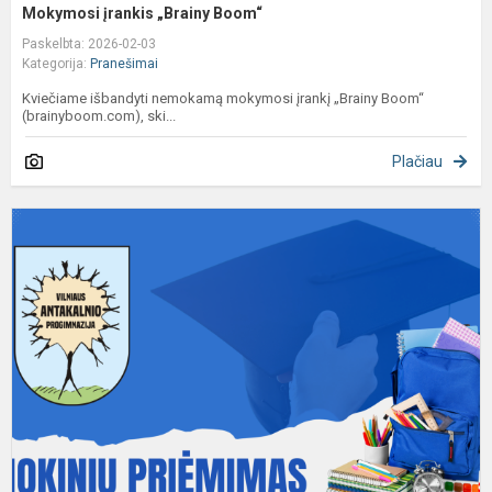
Mokymosi įrankis „Brainy Boom“
Paskelbta: 2026-02-03
Kategorija:
Pranešimai
Kviečiame išbandyti nemokamą mokymosi įrankį „Brainy Boom“
(brainyboom.com), ski...
Plačiau
P
m
p
t
r
p
m