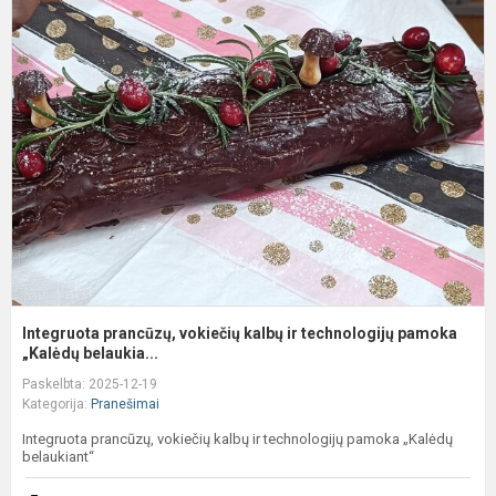
I
p
v
k
ir
t
p
Integruota prancūzų, vokiečių kalbų ir technologijų pamoka
„Kalėdų belaukia...
Paskelbta: 2025-12-19
Kategorija:
Pranešimai
Integruota prancūzų, vokiečių kalbų ir technologijų pamoka „Kalėdų
belaukiant“