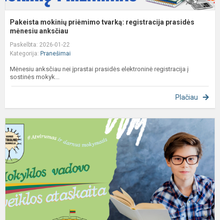
Pakeista mokinių priėmimo tvarką: registracija prasidės
mėnesiu anksčiau
Paskelbta: 2026-01-22
Kategorija:
Pranešimai
Mėnesiu anksčiau nei įprastai prasidės elektroninė registracija į
sostinės mokyk...
Plačiau
S
d
T
J
2
m
v
a