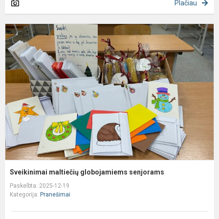
Plačiau
S
m
g
s
Sveikinimai maltiečių globojamiems senjorams
Paskelbta: 2025-12-19
Kategorija:
Pranešimai