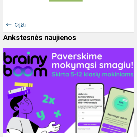
Grįžti
Ankstesnės naujienos
M
į
„
B