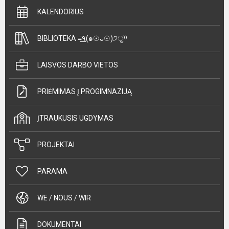
KALENDORIUS
BIBLIOTEKA =͟͟͞͞٩(๑☉ᴗ☉)੭ु⁾⁾
LAISVOS DARBO VIETOS
PRIĖMIMAS Į PROGIMNAZIJĄ
ĮTRAUKUSIS UGDYMAS
PROJEKTAI
PARAMA
WE / NOUS / WIR
DOKUMENTAI