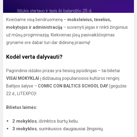
Kviečiame visą bendruomenę –
moksleivius, tėvelius,
mokytojus ir administraciją
– suvienyti jėgas ir rinkti žingsnius
už mūsų progimnaziją. Kiekvienas jūsų pasivaikščiojimas
gryname ore dabar turi dar didesnę prasmę!
Kodėl verta dalyvauti?
Pagrindinis iššūkio prizas yra tiesiog įspūdingas – tai bilietai
VISAI MOKYKLAI
į didžiausią populiariosios kultūros renginį
Baltijos šalyse –
COMIC CON BALTICS SCHOOL DAY
(gegužės
22 d., LITEXPO)!
Bilietus laimės:
2 mokyklos
, išrinktos burtų keliu.
3 mokyklos
, surinkusios daugiausiai žingsnių.