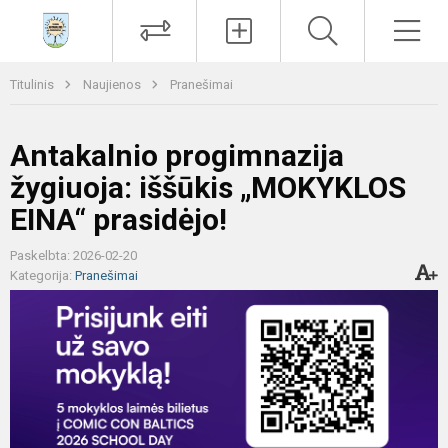
Paieška
Men
Titulinis
Naujienos
Pranešimai
Antakalnio progimnazija
žygiuoja: iššūkis „MOKYKLOS
EINA“ prasidėjo!
Paskelbta: 2026-02-20
Kategorija:
Pranešimai