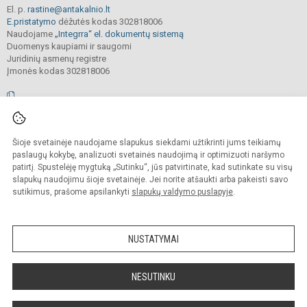
El. p.
rastine@antakalnio.lt
E.pristatymo
dėžutės kodas 302818006
Naudojame
„Integrra“ el. dokumentų sistemą
Duomenys kaupiami ir saugomi
Juridinių asmenų registre
Įmonės kodas 302818006
© 2026. Vilniaus Antakalnio progimnazija. Visos teisės saugomos.
Šioje svetainėje naudojame slapukus siekdami užtikrinti jums teikiamų
Kopijuoti, cituoti ar kitaip atvaizduoti internetinės svetainės turinį be raštiško
mokyklos vadovų sutikimo yra draudžiama.
paslaugų kokybę, analizuoti svetainės naudojimą ir optimizuoti naršymo
patirtį. Spustelėję mygtuką „Sutinku“, jūs patvirtinate, kad sutinkate su visų
Prieinamumo paraiška
Slapukų valdymas
slapukų naudojimu šioje svetainėje. Jei norite atšaukti arba pakeisti savo
sutikimus, prašome apsilankyti
slapukų valdymo puslapyje
.
Sumanus būdas atnaujinti
mokyklos interneto
svetainę
NUSTATYMAI
NESUTINKU