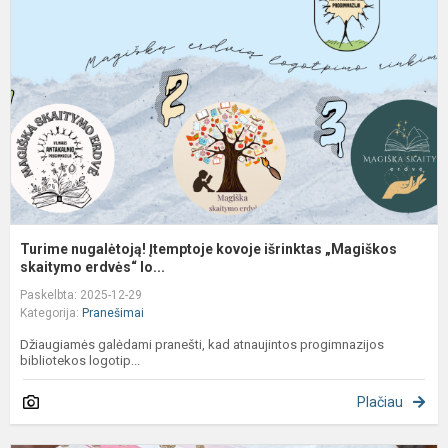
Į
k
i
„
s
Turime nugalėtoją! Įtemptoje kovoje išrinktas „Magiškos
skaitymo erdvės“ lo...
Paskelbta: 2025-12-29
Kategorija:
Pranešimai
Džiaugiamės galėdami pranešti, kad atnaujintos progimnazijos
bibliotekos logotip...
Plačiau