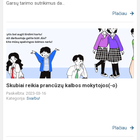
Garsų tarimo sutrikimus da...
Plačiau
Skubiai
reikia
prancūzų
kalbos
mokytojos(-
o)
Skubiai reikia prancūzų kalbos mokytojos(-o)
Paskelbta: 2023-03-16
Kategorija:
Svarbu!
Plačiau