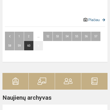
Plačiau
1
2
...
52
53
54
55
56
57
58
59
60
Naujienų archyvas