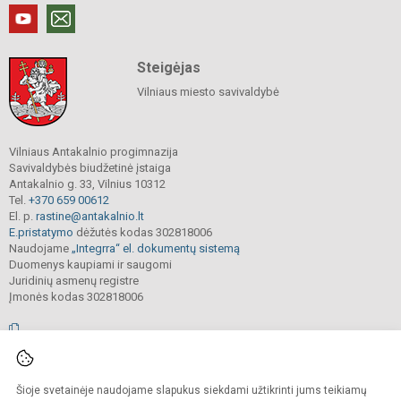
Steigėjas
Vilniaus miesto savivaldybė
Vilniaus Antakalnio progimnazija
Savivaldybės biudžetinė įstaiga
Antakalnio g. 33, Vilnius 10312
Tel.
+370 659 00612
El. p.
rastine@antakalnio.lt
E.pristatymo
dėžutės kodas 302818006
Naudojame
„Integrra“ el. dokumentų sistemą
Duomenys kaupiami ir saugomi
Juridinių asmenų registre
Įmonės kodas 302818006
© 2026. Vilniaus Antakalnio progimnazija. Visos teisės saugomos.
Šioje svetainėje naudojame slapukus siekdami užtikrinti jums teikiamų
Kopijuoti, cituoti ar kitaip atvaizduoti internetinės svetainės turinį be raštiško