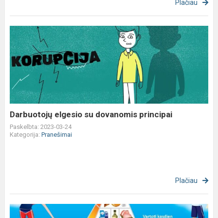
Plačiau
Darbuotojų
elgesio
su
dovanomis
principai
Darbuotojų elgesio su dovanomis principai
Paskelbta: 2023-03-24
Kategorija:
Pranešimai
Plačiau
Informacija