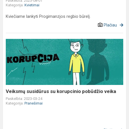
Paskelbta: 2023-08-01
Kategorija:
Kvietimai
Kviečiame lankyti Progimanzjos regbio būrelį.
Plačiau
Veiksmų
susidūrus
su
korupcinio
pobūdžio
veika
Veiksmų susidūrus su korupcinio pobūdžio veika
Paskelbta: 2023-03-24
Kategorija:
Pranešimai