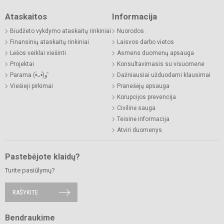
Ataskaitos
Informacija
Biudžeto vykdymo ataskaitų rinkiniai
Nuorodos
Finansinių ataskaitų rinkiniai
Laisvos darbo vietos
Lėšos veiklai viešinti
Asmens duomenų apsauga
Projektai
Konsultavimasis su visuomene
Parama (•̀ᴗ•́)و ̑̑
Dažniausiai užduodami klausimai
Viešieji pirkimai
Pranešėjų apsauga
Korupcijos prevencija
Civilinė sauga
Teisinė informacija
Atviri duomenys
Pastebėjote klaidų?
Turite pasiūlymų?
RAŠYKITE
Bendraukime