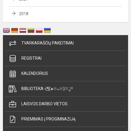
2018
TVARKARAŠČIŲ PAKEITIMAI
REGISTRAI
KALENDORIUS
BIBLIOTEKA =͟͟͞͞٩(๑☉ᴗ☉)੭ु⁾⁾
LAISVOS DARBO VIETOS
PRIĖMIMAS Į PROGIMNAZIJĄ