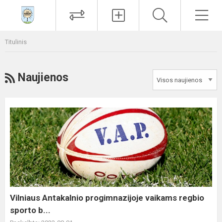
Paieška
Men
Titulinis
RSS
Naujienos
Vilniaus
Antakalnio
progimnazijoje
vaikams
regbio
sporto
b...
Vilniaus Antakalnio progimnazijoje vaikams regbio
sporto b...