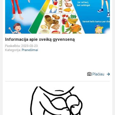
apie
sveiką
gyvenseną
Informacija apie sveiką gyvenseną
Paskelbta: 2023-03-23
Kategorija:
Pranešimai
Plačiau
Informacija
apie
savižudybės
prevenciją
mokykloje