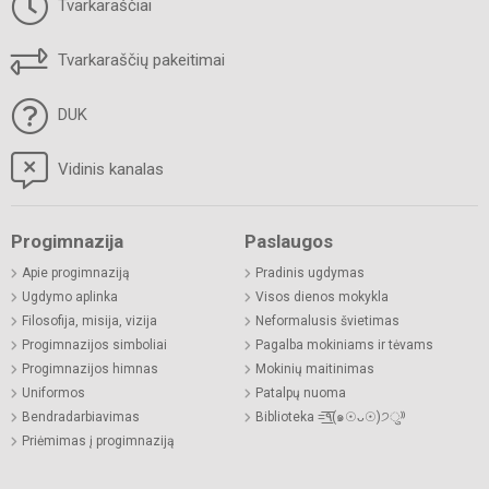
Tvarkaraščiai
Tvarkaraščių pakeitimai
DUK
Vidinis kanalas
Progimnazija
Paslaugos
Apie progimnaziją
Pradinis ugdymas
Ugdymo aplinka
Visos dienos mokykla
Filosofija, misija, vizija
Neformalusis švietimas
Progimnazijos simboliai
Pagalba mokiniams ir tėvams
Progimnazijos himnas
Mokinių maitinimas
Uniformos
Patalpų nuoma
Bendradarbiavimas
Biblioteka =͟͟͞͞٩(๑☉ᴗ☉)੭ु⁾⁾
Priėmimas į progimnaziją