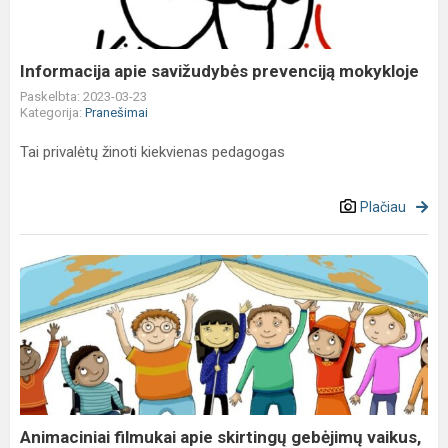
Informacija apie savižudybės prevenciją mokykloje
Paskelbta: 2023-03-23
Kategorija:
Pranešimai
Tai privalėtų žinoti kiekvienas pedagogas
Plačiau
Animaciniai
filmukai
apie
skirtingų
gebėjimų
vaikus,
jų
ypa...
Animaciniai filmukai apie skirtingų gebėjimų vaikus,