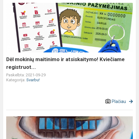
Dėl
mokinių
maitinimo
ir
atsiskaitymo!
Kviečiame
registruot...
Dėl mokinių maitinimo ir atsiskaitymo! Kviečiame
registruot...
Paskelbta: 2021-09-29
Kategorija:
Svarbu!
Plačiau
„Mokykla
–
žvilgsnis