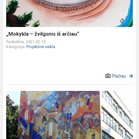
iš
arčiau“
„Mokykla – žvilgsnis iš arčiau“
Paskelbta: 2021-02-10
Kategorija:
Projektinė veikla
Plačiau
Lietuvių
dailininkė
monumentalistė
ir
tapytoja