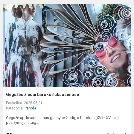
G
ž
b
š
Gegužės žiedai baroko šukuosenose
Paskelbta: 2025-05-21
Kategorija:
Paroda
Gegužė apdovanoja mus gausybe žiedų, o barokas (XVII–XVIII a.)
pasižymėjo ištaig...