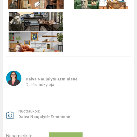
Daiva Naujalytė-Erminienė
Dailės mokytoja
Nuotraukos:
Daiva Naujalytė-Erminienė
Nepamirškite