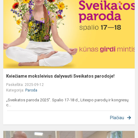
d
S
p
Kviečiame moksleivius dalyvauti Sveikatos parodoje!
Paskelbta: 2025-09-12
Kategorija:
Paroda
„Sveikatos paroda 2025”. Spalio 17-18 d., Litexpo parodų ir kongresų
c...
Plačiau
A