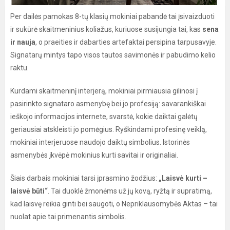
Per dailės pamokas 8-tų klasių mokiniai pabandė tai įsivaizduoti
ir sukūrė skaitmeninius koliažus, kuriuose susijungia tai, kas
sena
ir nauja
, o praeities ir dabarties artefaktai persipina tarpusavyje.
Signatarų mintys tapo visos tautos savimonės ir pabudimo kelio
raktu.
Kurdami skaitmeninį interjerą, mokiniai pirmiausia gilinosi į
pasirinkto signataro asmenybę bei jo profesiją: savarankiškai
ieškojo informacijos internete, svarstė, kokie daiktai galėtų
geriausiai atskleisti jo pomėgius. Ryškindami profesinę veiklą,
mokiniai interjeruose naudojo daiktų simbolius. Istorinės
asmenybės įkvėpė mokinius kurti savitai ir originaliai.
Šiais darbais mokiniai tarsi įprasmino žodžius:
„Laisvė kurti –
laisvė būti“
. Tai duoklė žmonėms už jų kovą, ryžtą ir supratimą,
kad laisvę reikia ginti bei saugoti, o Nepriklausomybės Aktas – tai
nuolat apie tai primenantis simbolis.