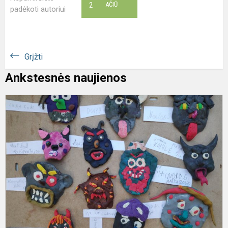
2
AČIŪ
padėkoti autoriui
Grįžti
Ankstesnės naujienos
U
k
k