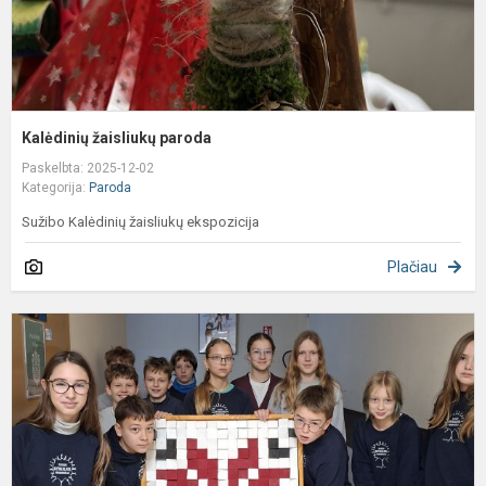
Kalėdinių žaisliukų paroda
Paskelbta: 2025-12-02
Kategorija:
Paroda
Sužibo Kalėdinių žaisliukų ekspozicija
Plačiau
T
o