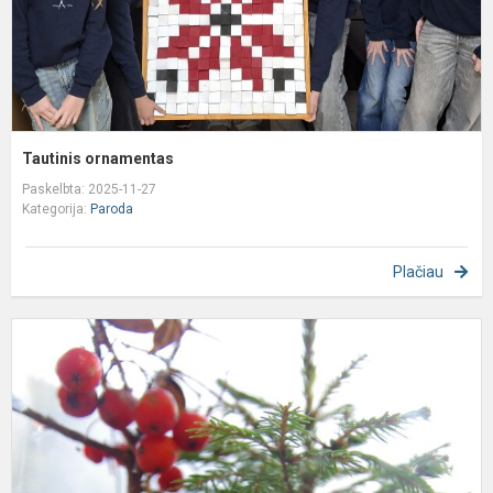
Tautinis ornamentas
Paskelbta: 2025-11-27
Kategorija:
Paroda
Plačiau
A
į
r
u
s
P
"