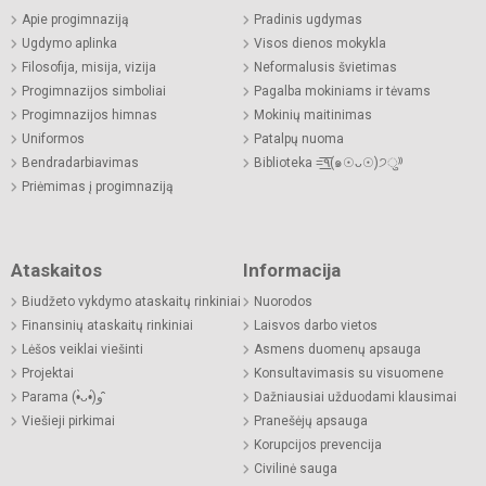
Apie progimnaziją
Pradinis ugdymas
Ugdymo aplinka
Visos dienos mokykla
Filosofija, misija, vizija
Neformalusis švietimas
Progimnazijos simboliai
Pagalba mokiniams ir tėvams
Progimnazijos himnas
Mokinių maitinimas
Uniformos
Patalpų nuoma
Bendradarbiavimas
Biblioteka =͟͟͞͞٩(๑☉ᴗ☉)੭ु⁾⁾
Priėmimas į progimnaziją
Ataskaitos
Informacija
Biudžeto vykdymo ataskaitų rinkiniai
Nuorodos
Finansinių ataskaitų rinkiniai
Laisvos darbo vietos
Lėšos veiklai viešinti
Asmens duomenų apsauga
Projektai
Konsultavimasis su visuomene
Parama (•̀ᴗ•́)و ̑̑
Dažniausiai užduodami klausimai
Viešieji pirkimai
Pranešėjų apsauga
Korupcijos prevencija
Civilinė sauga