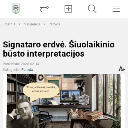
Paieška
Men
Titulinis
Naujienos
Paroda
Signataro erdvė. Šiuolaikinio
būsto interpretacijos
Paskelbta: 2026-02-14
Kategorija:
Paroda