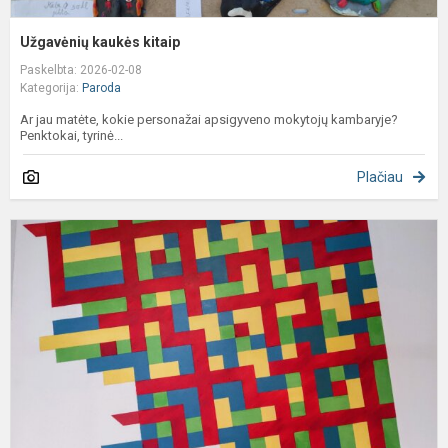
Užgavėnių kaukės kitaip
Paskelbta: 2026-02-08
Kategorija:
Paroda
Ar jau matėte, kokie personažai apsigyveno mokytojų kambaryje?
Penktokai, tyrinė...
Plačiau
J
1
5
k
m
ir
d
m
D
p