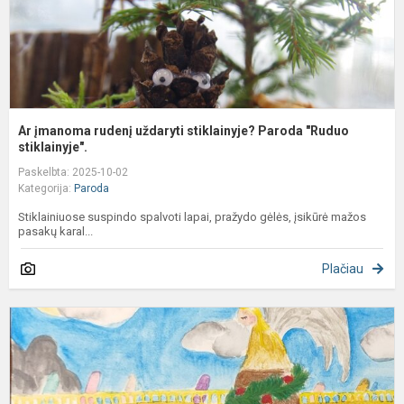
st
Ar įmanoma rudenį uždaryti stiklainyje? Paroda "Ruduo
stiklainyje".
Paskelbta: 2025-10-02
Kategorija:
Paroda
Stiklainiuose suspindo spalvoti lapai, pražydo gėlės, įsikūrė mažos
pasakų karal...
Plačiau
M
k
d
p
Č