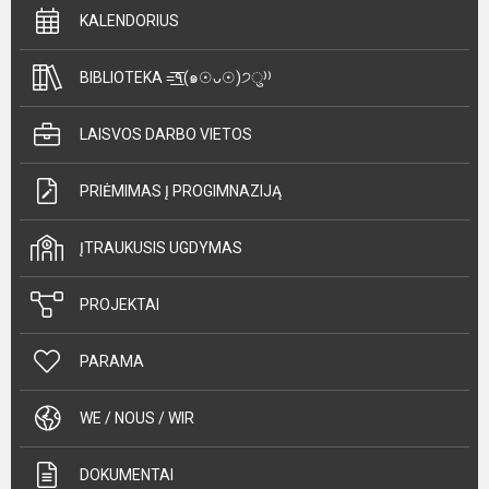
KALENDORIUS
BIBLIOTEKA =͟͟͞͞٩(๑☉ᴗ☉)੭ु⁾⁾
LAISVOS DARBO VIETOS
PRIĖMIMAS Į PROGIMNAZIJĄ
ĮTRAUKUSIS UGDYMAS
PROJEKTAI
PARAMA
WE / NOUS / WIR
DOKUMENTAI