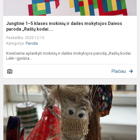
Jungtinė 1–5 klasės mokinių ir dailės mokytojos Daivos
paroda „Raštų kodai....
Paskelbta: 2025-12-15
Kategorija:
Paroda
Kviečiame aplankyti mokinių ir dailės mokytojos parodą „Raštų kodai.
Lėlė–gyvūna...
Plačiau
K
ž
p