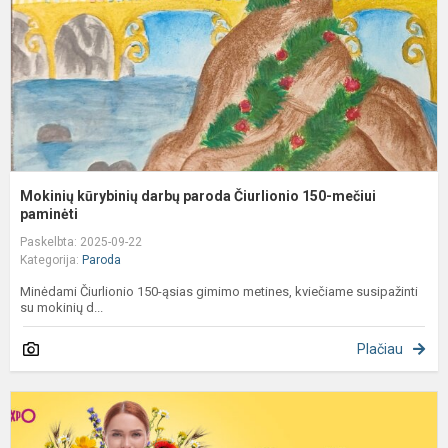
1
m
p
Mokinių kūrybinių darbų paroda Čiurlionio 150-mečiui
paminėti
Paskelbta: 2025-09-22
Kategorija:
Paroda
Minėdami Čiurlionio 150-ąsias gimimo metines, kviečiame susipažinti
su mokinių d...
Plačiau
K
m