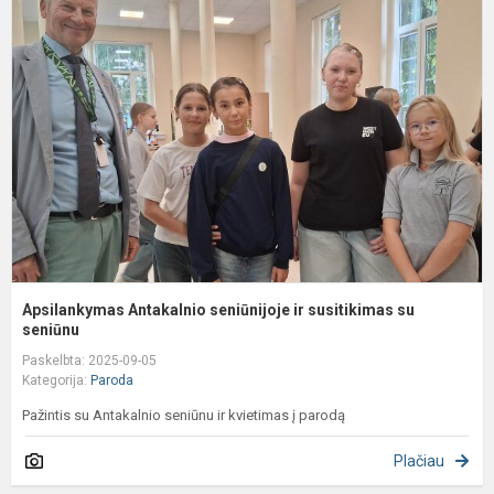
A
s
ir
s
s
s
Apsilankymas Antakalnio seniūnijoje ir susitikimas su
seniūnu
Paskelbta: 2025-09-05
Kategorija:
Paroda
Pažintis su Antakalnio seniūnu ir kvietimas į parodą
Plačiau