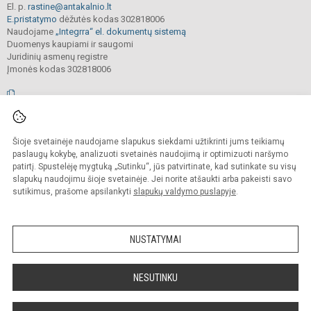
El. p.
rastine@antakalnio.lt
E.pristatymo
dėžutės kodas 302818006
Naudojame
„Integrra“ el. dokumentų sistemą
Duomenys kaupiami ir saugomi
Juridinių asmenų registre
Įmonės kodas 302818006
© 2026. Vilniaus Antakalnio progimnazija. Visos teisės saugomos.
Šioje svetainėje naudojame slapukus siekdami užtikrinti jums teikiamų
Kopijuoti, cituoti ar kitaip atvaizduoti internetinės svetainės turinį be raštiško
mokyklos vadovų sutikimo yra draudžiama.
paslaugų kokybę, analizuoti svetainės naudojimą ir optimizuoti naršymo
patirtį. Spustelėję mygtuką „Sutinku“, jūs patvirtinate, kad sutinkate su visų
Prieinamumo paraiška
Slapukų valdymas
slapukų naudojimu šioje svetainėje. Jei norite atšaukti arba pakeisti savo
sutikimus, prašome apsilankyti
slapukų valdymo puslapyje
.
Sumanus būdas atnaujinti
mokyklos interneto
svetainę
NUSTATYMAI
NESUTINKU