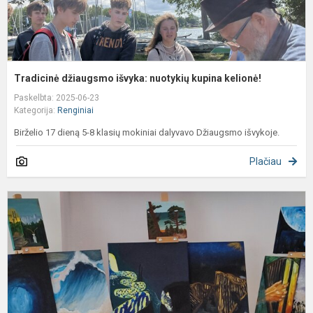
Tradicinė džiaugsmo išvyka: nuotykių kupina kelionė!
Paskelbta: 2025-06-23
Kategorija:
Renginiai
Birželio 17 dieną 5-8 klasių mokiniai dalyvavo Džiaugsmo išvykoje.
Plačiau
N
Č
s
ik
v
d
A