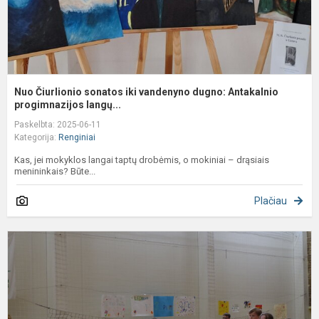
p
Nuo Čiurlionio sonatos iki vandenyno dugno: Antakalnio
progimnazijos langų...
Paskelbta: 2025-06-11
Kategorija:
Renginiai
Kas, jei mokyklos langai taptų drobėmis, o mokiniai – drąsiais
menininkais? Būte...
Plačiau
T
s
š