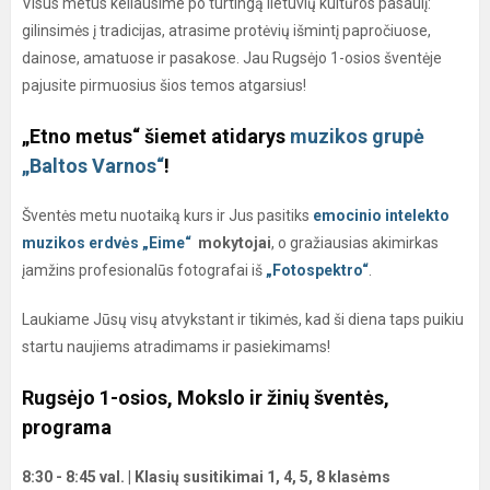
Visus metus keliausime po turtingą lietuvių kultūros pasaulį:
gilinsimės į tradicijas, atrasime protėvių išmintį papročiuose,
dainose, amatuose ir pasakose. Jau Rugsėjo 1-osios šventėje
pajusite pirmuosius šios temos atgarsius!
„Etno metus“
šiemet atidarys
muzikos grupė
„
Baltos Varnos“
!
Šventės metu nuotaiką kurs ir Jus pasitiks
emocinio intelekto
muzikos erdvės „Eime“
mokytojai
, o gražiausias akimirkas
įamžins profesionalūs fotografai iš
„Fotospektro“
.
Laukiame Jūsų visų atvykstant ir tikimės, kad ši diena taps puikiu
startu naujiems atradimams ir pasiekimams!
Rugsėjo 1-osios, Mokslo ir žinių šventės,
progra
ma
8:30 - 8:45 val. | Klasių susitikimai 1, 4, 5, 8 klasėms