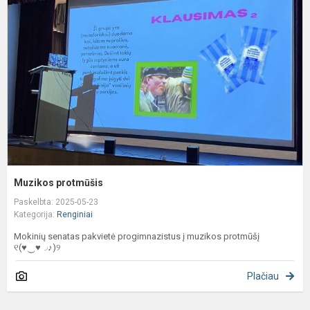
Muzikos protmūšis
Paskelbta: 2025-05-23
Kategorija:
Renginiai
Mokinių senatas pakvietė progimnazistus į muzikos protmūšį
୧(♥‿♥◞♪)୨
Plačiau