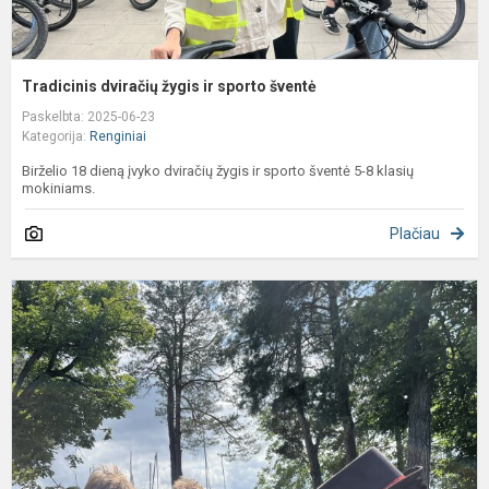
Tradicinis dviračių žygis ir sporto šventė
Paskelbta: 2025-06-23
Kategorija:
Renginiai
Birželio 18 dieną įvyko dviračių žygis ir sporto šventė 5-8 klasių
mokiniams.
Plačiau
T
d
i
n
k
k