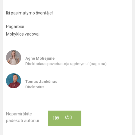
Iki pasimatymo šventėje!
Pagarbiai
Mokyklos vadovai
Agnė Motiejūnė
Direktoriaus pavaduotoja ugdmymui (pagalba)
Tomas Jankūnas
Direktorius
Nepamirškite
189
AČIŪ
padėkoti autoriui