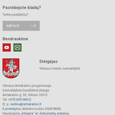
Pastebėjote klaidų?
Turite pasiūlymų?
RAŠYKITE
Bendraukime
Steigėjas
Vilniaus miesto savivaldybė
Vilniaus Antakalnio progimnazija
Savivaldybės biudžetinė įstaiga
Antakalnio g. 33, Vilnius 10312
Tel.
+370 659 00612
El. p.
rastine@antakalnio.lt
E.pristatymo
dėžutės kodas 302818006
Naudojame
„Integrra“ el. dokumentų sistemą