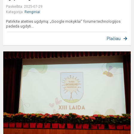
Paskelbta: 2025-07-29
Kategorija:
Renginiai
Patirkite ateities ugdymą: „Google mokyklai“ forume technologijos
padeda ugdyti...
Plačiau
A
s
g
p
i
1
ąj