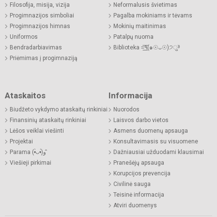
Filosofija, misija, vizija
Neformalusis švietimas
Progimnazijos simboliai
Pagalba mokiniams ir tėvams
Progimnazijos himnas
Mokinių maitinimas
Uniformos
Patalpų nuoma
Bendradarbiavimas
Biblioteka =͟͟͞͞٩(๑☉ᴗ☉)੭ु⁾⁾
Priėmimas į progimnaziją
Ataskaitos
Informacija
Biudžeto vykdymo ataskaitų rinkiniai
Nuorodos
Finansinių ataskaitų rinkiniai
Laisvos darbo vietos
Lėšos veiklai viešinti
Asmens duomenų apsauga
Projektai
Konsultavimasis su visuomene
Parama (•̀ᴗ•́)و ̑̑
Dažniausiai užduodami klausimai
Viešieji pirkimai
Pranešėjų apsauga
Korupcijos prevencija
Civilinė sauga
Teisinė informacija
Atviri duomenys