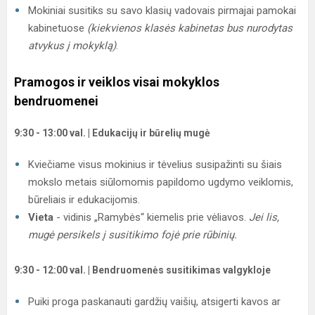
Mokiniai susitiks su savo klasių vadovais pirmajai pamokai
kabinetuose
(kiekvienos klasės kabinetas bus nurodytas
atvykus į mokyklą)
.
Pramogos ir veiklos visai mokyklos
bendruomenei
9:30 - 13:00 val. | Edukacijų ir būrelių mugė
Kviečiame visus mokinius ir tėvelius susipažinti su šiais
mokslo metais siūlomomis papildomo ugdymo veiklomis,
būreliais ir edukacijomis.
Vieta
- vidinis „Ramybės“ kiemelis prie vėliavos.
Jei lis,
mugė persikels į susitikimo fojė prie rūbinių.
9:30 - 12:00 val. | Bendruomenės susitikimas valgykloje
Puiki proga paskanauti gardžių vaišių, atsigerti kavos ar