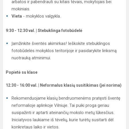
arbatos ir pabendrauti su kitais tėvais, mokytojais bei
mokiniais.
Vieta
- mokyklos valgykla.
9:30 - 12:30 val. | Stebuklinga fotobūdelė
Įamžinkite šventės akimirkas! Ieškokite stebuklingos
fotobūdelės mokyklos teritorijoje ir pasidarykite linksmą
nuotrauką atminimui.
Popietė su klase
12:30 - 16:00 val. | Neformalus klasių susitikimas (jei norima)
Rekomenduojame klasių bendruomenėms pratęsti šventę
neformalioje aplinkoje Vilniuje. Tai puiki proga geriau
susipažinti ir aptarti ateinančių mokslo metų lūkesčius.
Iniciatyvos laukiame iš tėvelių, kurie turėtų susitarti dėl
konkretaus laiko ir vietos.