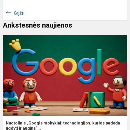
Grįžti
Ankstesnės naujienos
N
„
m
t
k
p
u.
Nuotolinis „Google mokyklai: technologijos, kurios padeda
ugdyti ir augina“...