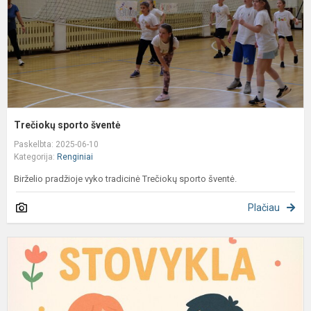
Trečiokų sporto šventė
Paskelbta: 2025-06-10
Kategorija:
Renginiai
Birželio pradžioje vyko tradicinė Trečiokų sporto šventė.
Plačiau
K
į
b
p
s