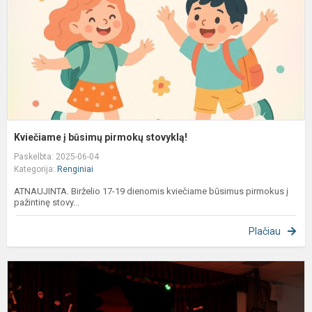
Kviečiame į būsimų pirmokų stovyklą!
Paskelbta: 2025-06-04
Kategorija:
Renginiai
ATNAUJINTA. Birželio 17-19 dienomis kviečiame būsimus pirmokus į
pažintinę stovy...
Plačiau
T
k
p