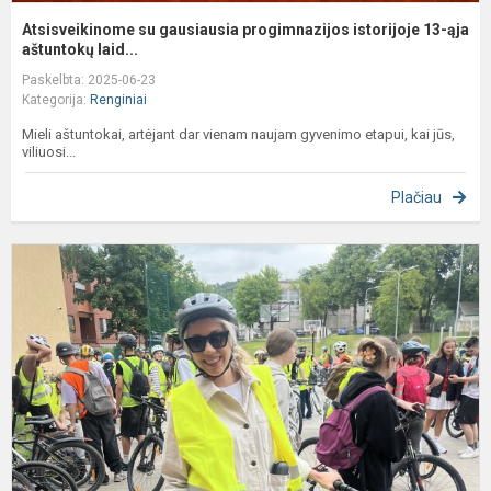
Atsisveikinome su gausiausia progimnazijos istorijoje 13-ąja
aštuntokų laid...
Paskelbta: 2025-06-23
Kategorija:
Renginiai
Mieli aštuntokai, artėjant dar vienam naujam gyvenimo etapui, kai jūs,
viliuosi...
Plačiau
T
d
ž
ir
s
š