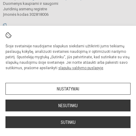
Duomenys kaupiami ir saugomi
Juridinių asmenų registre
Įmonės kodas 302818006
© 2026. Vilniaus Antakalnio progimnazija. Visos teisės saugomos.
Šioje svetainėje naudojame slapukus siekdami užtikrinti jums teikiamų
Kopijuoti, cituoti ar kitaip atvaizduoti internetinės svetainės turinį be raštiško
mokyklos vadovų sutikimo yra draudžiama.
paslaugų kokybę, analizuoti svetainės naudojimą ir optimizuoti naršymo
patirtį. Spustelėję mygtuką „Sutinku“, jūs patvirtinate, kad sutinkate su visų
Prieinamumo paraiška
Slapukų valdymas
slapukų naudojimu šioje svetainėje. Jei norite atšaukti arba pakeisti savo
sutikimus, prašome apsilankyti
slapukų valdymo puslapyje
.
Sumanus būdas atnaujinti
mokyklos interneto
svetainę
NUSTATYMAI
NESUTINKU
SUTINKU