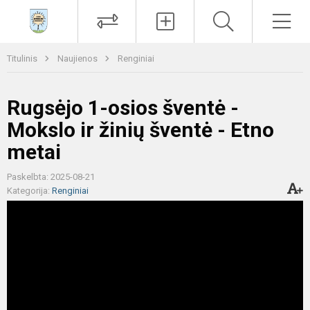
Paieška
Men
Titulinis
Naujienos
Renginiai
Rugsėjo 1-osios šventė -
Mokslo ir žinių šventė - Etno
metai
Paskelbta: 2025-08-21
Kategorija:
Renginiai