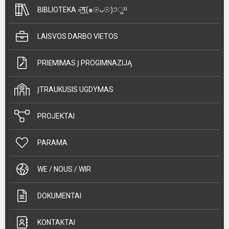
BIBLIOTEKA =͟͟͞͞٩(๑☉ᴗ☉)੭ु⁾⁾
LAISVOS DARBO VIETOS
PRIĖMIMAS Į PROGIMNAZIJĄ
ĮTRAUKUSIS UGDYMAS
PROJEKTAI
PARAMA
WE / NOUS / WIR
DOKUMENTAI
KONTAKTAI