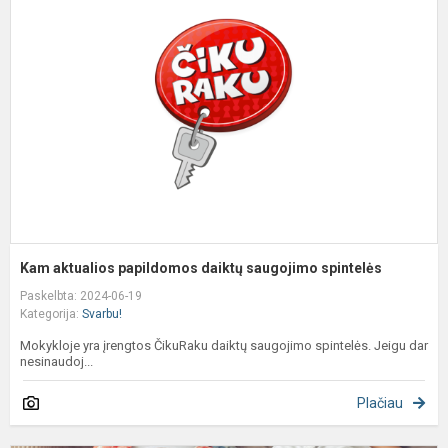
p
d
s
s
Kam aktualios papildomos daiktų saugojimo spintelės
Paskelbta: 2024-06-19
Kategorija:
Svarbu!
Mokykloje yra įrengtos ČikuRaku daiktų saugojimo spintelės. Jeigu dar
nesinaudoj...
Plačiau