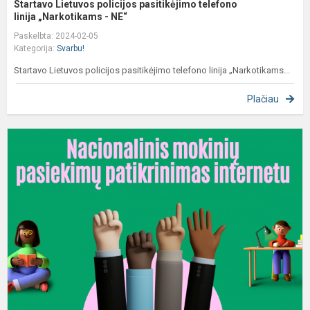
Startavo Lietuvos policijos pasitikėjimo telefono
linija „Narkotikams - NE“
Paskelbta: 2024-02-05
Kategorija:
Svarbu!
Startavo Lietuvos policijos pasitikėjimo telefono linija „Narkotikams...
Plačiau
S
v
m
4
ir
8
k
m
d
N