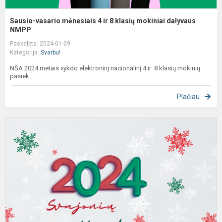
Sausio-vasario mėnesiais 4 ir 8 klasių mokiniai dalyvaus
NMPP
Paskelbta: 2024-01-09
Kategorija:
Svarbu!
NŠA 2024 metais vykdo elektroninį nacionalinį 4 ir 8 klasių mokinių
pasiek...
Plačiau
S
2
a
m
N
2
0
0
l