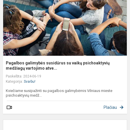
v
p
m
Pagalbos galimybės susidūrus su vaikų psichoaktyvių
medžiagų vartojimo atve...
Paskelbta: 2024-06-19
Kategorija:
Svarbu!
Kviečiame susipažinti su pagalbos galimybėmis Vilniaus mieste
psichoaktyvių medž...
Plačiau
K
a