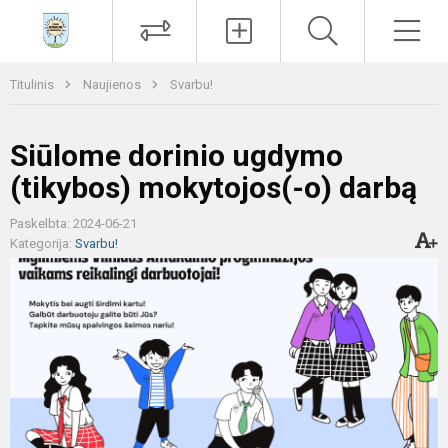
Paieška
Men
Titulinis
Naujienos
Svarbu!
Siūlome dorinio ugdymo
(tikybos) mokytojos(-o) darbą
Paskelbta: 2024-06-21
Kategorija:
Svarbu!