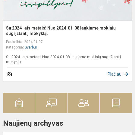
m
su
Su 2024–ais metais! Nuo 2024-01-08 laukiame mokinių
sugrįžtant į mokyklą.
Paskelbta: 2024-01-07
Kategorija:
Svarbu!
Su 2024–ais metais! Nuo 2024-01-08 laukiame mokinių sugrįžtant į
mokyklą.
Plačiau
Naujienų archyvas