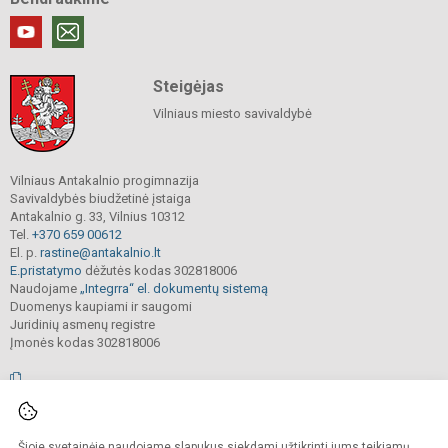
Steigėjas
Vilniaus miesto savivaldybė
Vilniaus Antakalnio progimnazija
Savivaldybės biudžetinė įstaiga
Antakalnio g. 33, Vilnius 10312
Tel.
+370 659 00612
El. p.
rastine@antakalnio.lt
E.pristatymo
dėžutės kodas 302818006
Naudojame
„Integrra“ el. dokumentų sistemą
Duomenys kaupiami ir saugomi
Juridinių asmenų registre
Įmonės kodas 302818006
© 2026. Vilniaus Antakalnio progimnazija. Visos teisės saugomos.
Šioje svetainėje naudojame slapukus siekdami užtikrinti jums teikiamų
Kopijuoti, cituoti ar kitaip atvaizduoti internetinės svetainės turinį be raštiško