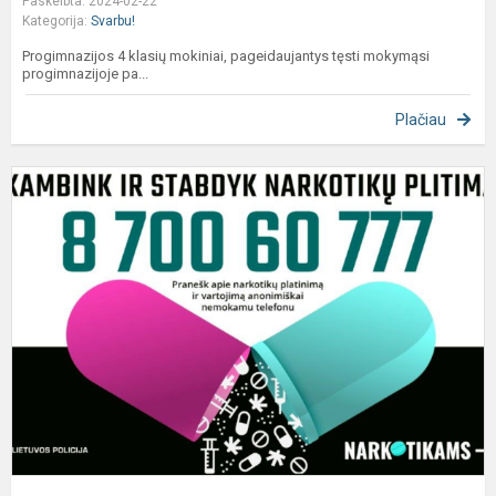
Paskelbta: 2024-02-22
Kategorija:
Svarbu!
Progimnazijos 4 klasių mokiniai, pageidaujantys tęsti mokymąsi
progimnazijoje pa...
Plačiau
S
p
p
t
li