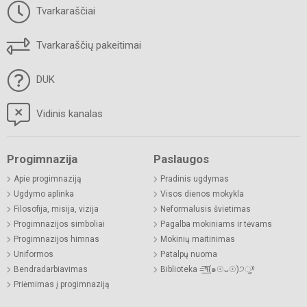
Tvarkaraščiai
Tvarkaraščių pakeitimai
DUK
Vidinis kanalas
Progimnazija
Paslaugos
Apie progimnaziją
Pradinis ugdymas
Ugdymo aplinka
Visos dienos mokykla
Filosofija, misija, vizija
Neformalusis švietimas
Progimnazijos simboliai
Pagalba mokiniams ir tėvams
Progimnazijos himnas
Mokinių maitinimas
Uniformos
Patalpų nuoma
Bendradarbiavimas
Biblioteka =͟͟͞͞٩(๑☉ᴗ☉)੭ु⁾⁾
Priėmimas į progimnaziją