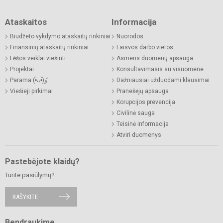
Ataskaitos
Informacija
Biudžeto vykdymo ataskaitų rinkiniai
Nuorodos
Finansinių ataskaitų rinkiniai
Laisvos darbo vietos
Lėšos veiklai viešinti
Asmens duomenų apsauga
Projektai
Konsultavimasis su visuomene
Parama (•̀ᴗ•́)و ̑̑
Dažniausiai užduodami klausimai
Viešieji pirkimai
Pranešėjų apsauga
Korupcijos prevencija
Civilinė sauga
Teisinė informacija
Atviri duomenys
Pastebėjote klaidų?
Turite pasiūlymų?
RAŠYKITE
Bendraukime