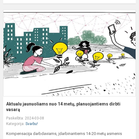
A
j
n
1
m
p
d
v
Aktualu jaunuoliams nuo 14 metų, planuojantiems dirbti
vasarą
Paskelbta: 2024-03-08
Kategorija:
Svarbu!
Kompensacija darbdaviams, įdarbinantiems 14-20 metų asmenis