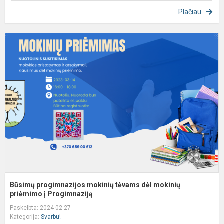
Plačiau
B
p
m
t
d
m
p
į..
Būsimų progimnazijos mokinių tėvams dėl mokinių
priėmimo į Progimnaziją
Paskelbta: 2024-02-27
Kategorija:
Svarbu!