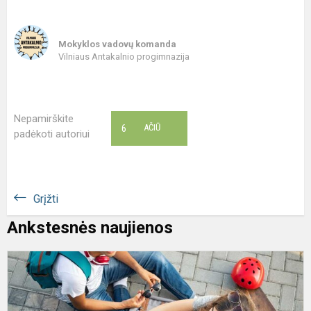
Mokyklos vadovų komanda
Vilniaus Antakalnio progimnazija
Nepamirškite
6
AČIŪ
padėkoti autoriui
Grįžti
Ankstesnės naujienos
P
g
s
s