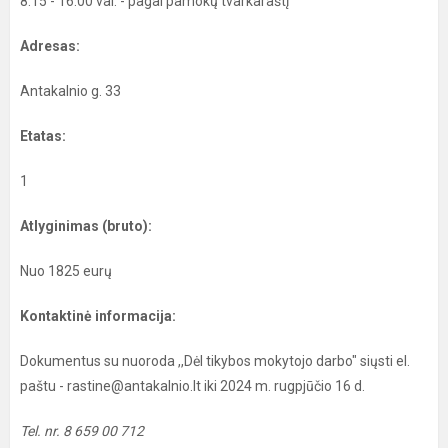
8:15 - 16:00 val. - pagal pamokų tvarkaraštį
Adresas:
Antakalnio g. 33
Etatas:
1
Atlyginimas (bruto):
Nuo 1825 eurų
Kontaktinė informacija:
Dokumentus su nuoroda ,,Dėl tikybos mokytojo darbo" siųsti el.
paštu - rastine@antakalnio.lt iki 2024 m. rugpjūčio 16 d.
Tel. nr. 8 659 00 712