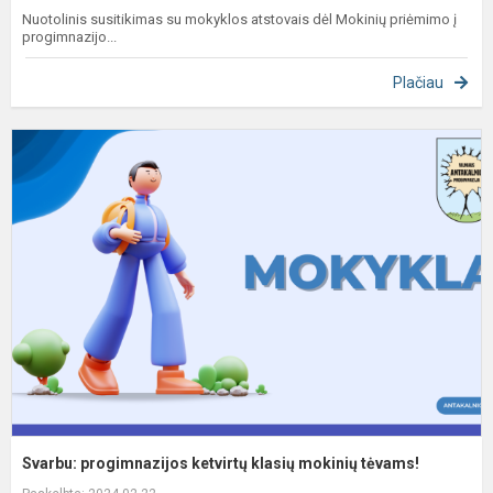
Nuotolinis susitikimas su mokyklos atstovais dėl Mokinių priėmimo į
progimnazijo...
Plačiau
S
p
k
k
m
t
Svarbu: progimnazijos ketvirtų klasių mokinių tėvams!