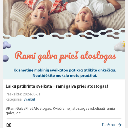
L
p
s
=
r
g
p
a
Laiku patikrinta sveikata = rami galva prieš atostogas!
Paskelbta: 2024-05-01
Kategorija:
Svarbu!
#RamiGalvaPriešAtostogas. Kviečiame į atostogas iškeliauti ramia
galva, o t...
Plačiau