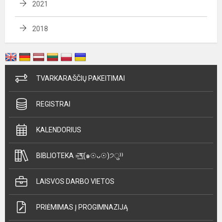
2021
2018
TVARKARAŠČIŲ PAKEITIMAI
REGISTRAI
KALENDORIUS
BIBLIOTEKA =͟͟͞͞٩(๑☉ᴗ☉)੭ु⁾⁾
LAISVOS DARBO VIETOS
PRIĖMIMAS Į PROGIMNAZIJĄ