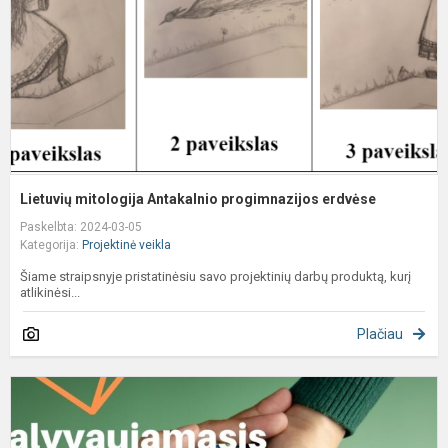
e
Lietuvių mitologija Antakalnio progimnazijos erdvėse
Paskelbta: 2024-03-05
Kategorija:
Projektinė veikla
Šiame straipsnyje pristatinėsiu savo projektinių darbų produktą, kurį
atlikinėsi...
Plačiau
D
b
p