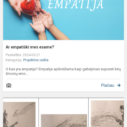
Ar empatiški mes esame?
Paskelbta: 2024-03-21
Kategorija:
Projektinė veikla
O kas yra empatija? Empatija apibrėžiama kaip gebėjimas suprasti kitų
žmonių emo...
Plačiau
L
m
A
p