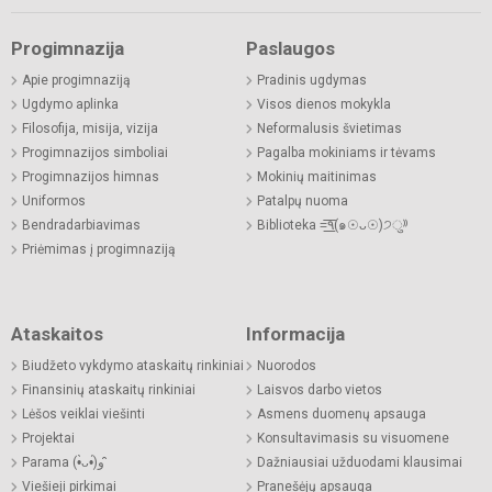
Progimnazija
Paslaugos
Apie progimnaziją
Pradinis ugdymas
Ugdymo aplinka
Visos dienos mokykla
Filosofija, misija, vizija
Neformalusis švietimas
Progimnazijos simboliai
Pagalba mokiniams ir tėvams
Progimnazijos himnas
Mokinių maitinimas
Uniformos
Patalpų nuoma
Bendradarbiavimas
Biblioteka =͟͟͞͞٩(๑☉ᴗ☉)੭ु⁾⁾
Priėmimas į progimnaziją
Ataskaitos
Informacija
Biudžeto vykdymo ataskaitų rinkiniai
Nuorodos
Finansinių ataskaitų rinkiniai
Laisvos darbo vietos
Lėšos veiklai viešinti
Asmens duomenų apsauga
Projektai
Konsultavimasis su visuomene
Parama (•̀ᴗ•́)و ̑̑
Dažniausiai užduodami klausimai
Viešieji pirkimai
Pranešėjų apsauga