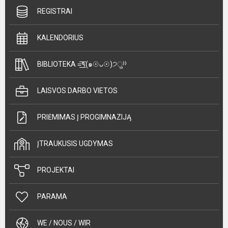
REGISTRAI
KALENDORIUS
BIBLIOTEKA =͟͟͞͞٩(๑☉ᴗ☉)੭ु⁾⁾
LAISVOS DARBO VIETOS
PRIĖMIMAS Į PROGIMNAZIJĄ
ĮTRAUKUSIS UGDYMAS
PROJEKTAI
PARAMA
WE / NOUS / WIR