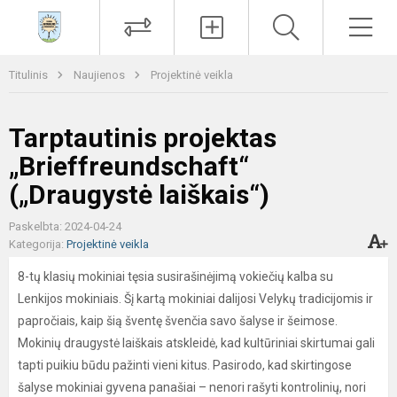
Paieška
Men
Titulinis
Naujienos
Projektinė veikla
Tarptautinis projektas
„Brieffreundschaft“
(„Draugystė laiškais“)
Paskelbta: 2024-04-24
Kategorija:
Projektinė veikla
8-tų klasių mokiniai tęsia susirašinėjimą vokiečių kalba su
Lenkijos mokiniais. Šį kartą mokiniai dalijosi Velykų tradicijomis ir
papročiais, kaip šią šventę švenčia savo šalyse ir šeimose.
Mokinių draugystė laiškais atskleidė, kad kultūriniai skirtumai gali
tapti puikiu būdu pažinti vieni kitus. Pasirodo, kad skirtingose
šalyse mokiniai gyvena panašiai – nenori rašyti kontrolinių, nori