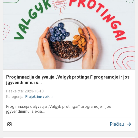
„
p
p
ir
jo
Progimnazija dalyvauja „Valgyk protingai“ programoje ir jos
įgyvendinimui s...
Paskelbta: 2023-10-13
Kategorija:
Projektinė veikla
Progimnazija dalyvauja „Valgyk protingai“ programoje ir jos
įgyvendinimui siekia...
Plačiau