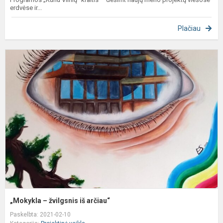
erdvėse ir...
Plačiau
„
–
ž
i
a
„Mokykla – žvilgsnis iš arčiau“
Paskelbta: 2021-02-10