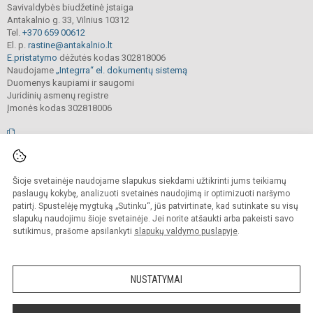
Savivaldybės biudžetinė įstaiga
Antakalnio g. 33, Vilnius 10312
Tel.
+370 659 00612
El. p.
rastine@antakalnio.lt
E.pristatymo
dėžutės kodas 302818006
Naudojame
„Integrra“ el. dokumentų sistemą
Duomenys kaupiami ir saugomi
Juridinių asmenų registre
Įmonės kodas 302818006
© 2026. Vilniaus Antakalnio progimnazija. Visos teisės saugomos.
Šioje svetainėje naudojame slapukus siekdami užtikrinti jums teikiamų
Kopijuoti, cituoti ar kitaip atvaizduoti internetinės svetainės turinį be raštiško
mokyklos vadovų sutikimo yra draudžiama.
paslaugų kokybę, analizuoti svetainės naudojimą ir optimizuoti naršymo
patirtį. Spustelėję mygtuką „Sutinku“, jūs patvirtinate, kad sutinkate su visų
Prieinamumo paraiška
Slapukų valdymas
slapukų naudojimu šioje svetainėje. Jei norite atšaukti arba pakeisti savo
sutikimus, prašome apsilankyti
slapukų valdymo puslapyje
.
Sumanus būdas atnaujinti
mokyklos interneto
svetainę
NUSTATYMAI