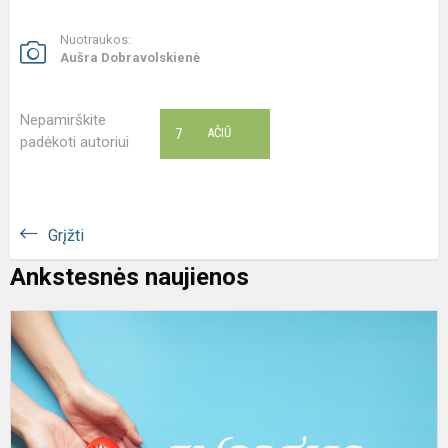
Nuotraukos:
Aušra Dobravolskienė
Nepamirškite
7
AČIŪ
padėkoti autoriui
Grįžti
Ankstesnės naujienos
A
e
m
e