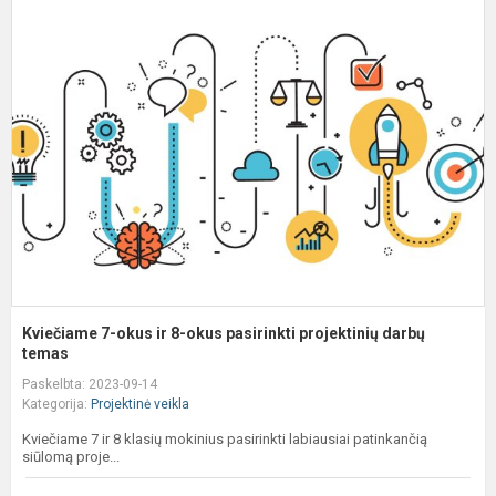
K
7
o
ir
8
o
p
p
d
t
Kviečiame 7-okus ir 8-okus pasirinkti projektinių darbų
temas
Paskelbta: 2023-09-14
Kategorija:
Projektinė veikla
Kviečiame 7 ir 8 klasių mokinius pasirinkti labiausiai patinkančią
siūlomą proje...