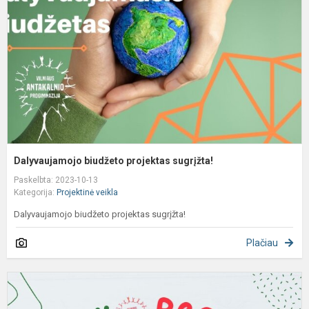
s
Dalyvaujamojo biudžeto projektas sugrįžta!
Paskelbta: 2023-10-13
Kategorija:
Projektinė veikla
Dalyvaujamojo biudžeto projektas sugrįžta!
Plačiau
P
d