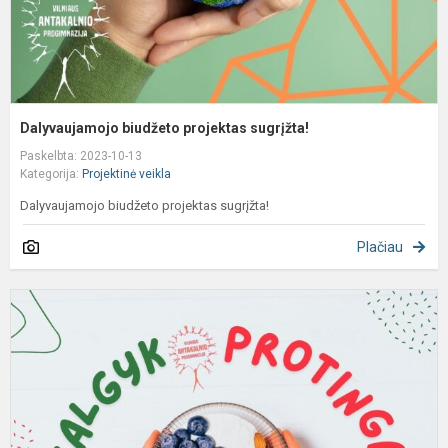
Dalyvaujamojo biudžeto projektas sugrįžta!
Paskelbta: 2023-10-13
Kategorija:
Projektinė veikla
Dalyvaujamojo biudžeto projektas sugrįžta!
Plačiau
P
d
„
p
p
ir
jo