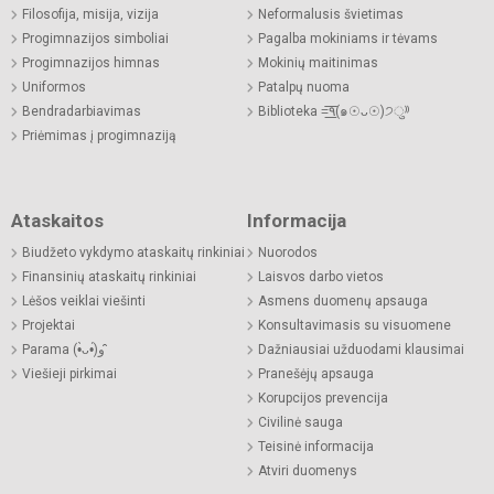
Filosofija, misija, vizija
Neformalusis švietimas
Progimnazijos simboliai
Pagalba mokiniams ir tėvams
Progimnazijos himnas
Mokinių maitinimas
Uniformos
Patalpų nuoma
Bendradarbiavimas
Biblioteka =͟͟͞͞٩(๑☉ᴗ☉)੭ु⁾⁾
Priėmimas į progimnaziją
Ataskaitos
Informacija
Biudžeto vykdymo ataskaitų rinkiniai
Nuorodos
Finansinių ataskaitų rinkiniai
Laisvos darbo vietos
Lėšos veiklai viešinti
Asmens duomenų apsauga
Projektai
Konsultavimasis su visuomene
Parama (•̀ᴗ•́)و ̑̑
Dažniausiai užduodami klausimai
Viešieji pirkimai
Pranešėjų apsauga
Korupcijos prevencija
Civilinė sauga
Teisinė informacija
Atviri duomenys