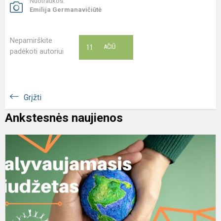
Nuotraukos:
Emilija Germanavičiūtė
Nepamirškite
11
AČIŪ
padėkoti autoriui
Grįžti
Ankstesnės naujienos
D
b
p
s