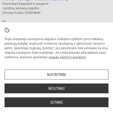
Duomenys kaupiami ir saugomi
Juridinių asmenų registre
Įmonės kodas 302818006
© 2026. Vilniaus Antakalnio progimnazija. Visos teisės saugomos.
Šioje svetainėje naudojame slapukus siekdami užtikrinti jums teikiamų
Kopijuoti, cituoti ar kitaip atvaizduoti internetinės svetainės turinį be raštiško
mokyklos vadovų sutikimo yra draudžiama.
paslaugų kokybę, analizuoti svetainės naudojimą ir optimizuoti naršymo
patirtį. Spustelėję mygtuką „Sutinku“, jūs patvirtinate, kad sutinkate su visų
Prieinamumo paraiška
Slapukų valdymas
slapukų naudojimu šioje svetainėje. Jei norite atšaukti arba pakeisti savo
sutikimus, prašome apsilankyti
slapukų valdymo puslapyje
.
Sumanus būdas atnaujinti
mokyklos interneto
svetainę
NUSTATYMAI
NESUTINKU
SUTINKU