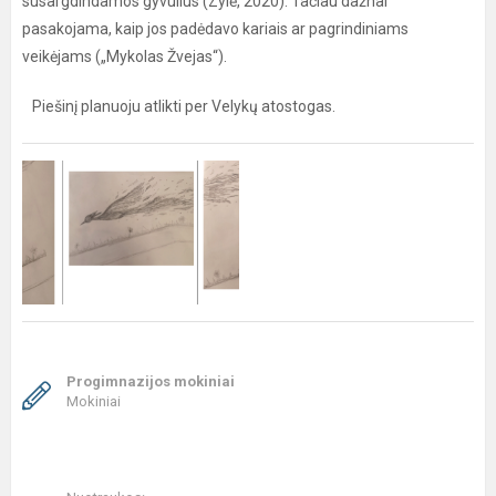
susargdindamos gyvulius (Zylė, 2020). Tačiau dažnai
pasakojama, kaip jos padėdavo kariais ar pagrindiniams
veikėjams („Mykolas Žvejas“).
Piešinį planuoju atlikti per Velykų atostogas.
Progimnazijos mokiniai
Mokiniai