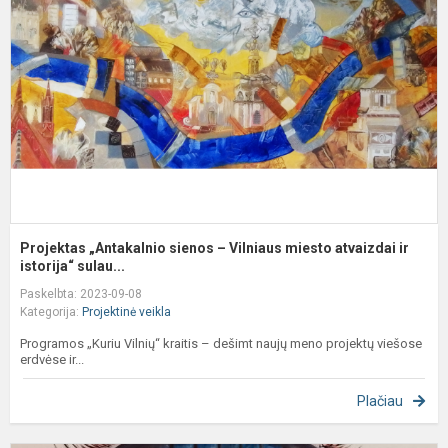
s
–
V
m
a
ir.
Projektas „Antakalnio sienos – Vilniaus miesto atvaizdai ir
istorija“ sulau...
Paskelbta: 2023-09-08
Kategorija:
Projektinė veikla
Programos „Kuriu Vilnių“ kraitis – dešimt naujų meno projektų viešose
erdvėse ir...
Plačiau