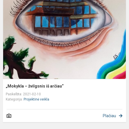
„
–
ž
i
a
„Mokykla – žvilgsnis iš arčiau“
Paskelbta: 2021-02-10
Kategorija:
Projektinė veikla
Plačiau