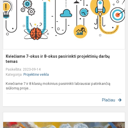
o
p
p
d
t
Kviečiame 7-okus ir 8-okus pasirinkti projektinių darbų
temas
Paskelbta: 2023-09-14
Kategorija:
Projektinė veikla
Kviečiame 7 ir 8 klasių mokinius pasirinkti labiausiai patinkančią
siūlomą proje...
Plačiau
P
„