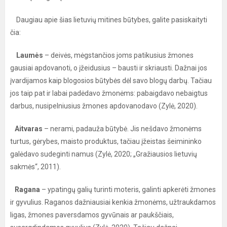
Daugiau apie šias lietuvių mitines būtybes, galite pasiskaityti
čia:
Laumės
– deivės, mėgstančios joms patikusius žmones
gausiai apdovanoti, o įžeidusius – bausti ir skriausti. Dažnai jos
įvardijamos kaip blogosios būtybės dėl savo blogų darbų. Tačiau
jos taip pat ir labai padėdavo žmonėms: pabaigdavo nebaigtus
darbus, nusipelniusius žmones apdovanodavo (Zylė, 2020).
Aitvaras
– nerami, padauža būtybė. Jis nešdavo žmonėms
turtus, gėrybes, maisto produktus, tačiau įžeistas šeimininko
galėdavo sudeginti namus (Zylė, 2020; „Gražiausios lietuvių
sakmės“, 2011).
Ragana
– ypatingų galių turinti moteris, galinti apkerėti žmones
ir gyvulius. Raganos dažniausiai kenkia žmonėms, užtraukdamos
ligas, žmones paversdamos gyvūnais ar paukščiais,