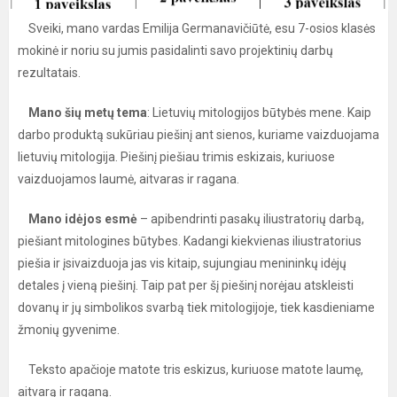
Sveiki, mano vardas Emilija Germanavičiūtė, esu 7-osios klasės
mokinė ir noriu su jumis pasidalinti savo projektinių darbų
rezultatais.
Mano šių metų tema
: Lietuvių mitologijos būtybės mene. Kaip
darbo produktą sukūriau piešinį ant sienos, kuriame vaizduojama
lietuvių mitologija. Piešinį piešiau trimis eskizais, kuriuose
vaizduojamos laumė, aitvaras ir ragana.
Mano idėjos esmė
– apibendrinti pasakų iliustratorių darbą,
piešiant mitologines būtybes. Kadangi kiekvienas iliustratorius
piešia ir įsivaizduoja jas vis kitaip, sujungiau menininkų idėjų
detales į vieną piešinį. Taip pat per šį piešinį norėjau atskleisti
dovanų ir jų simbolikos svarbą tiek mitologijoje, tiek kasdieniame
žmonių gyvenime.
Teksto apačioje matote tris eskizus, kuriuose matote laumę,
aitvarą ir raganą.