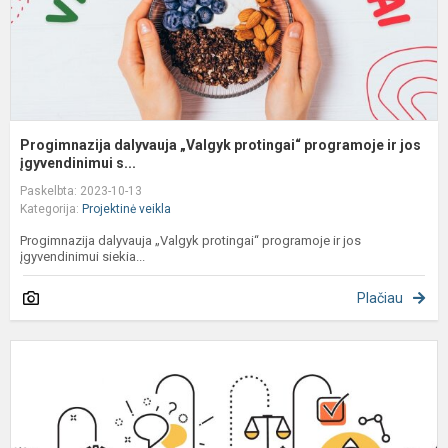
Progimnazija dalyvauja „Valgyk protingai“ programoje ir jos
įgyvendinimui s...
Paskelbta: 2023-10-13
Kategorija:
Projektinė veikla
Progimnazija dalyvauja „Valgyk protingai“ programoje ir jos
įgyvendinimui siekia...
Plačiau
K
7
o
ir
8