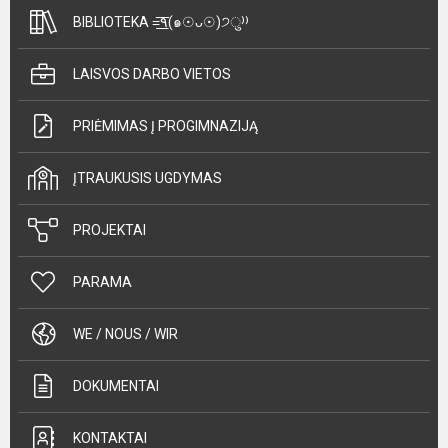
BIBLIOTEKA =͟͟͞͞٩(๑☉ᴗ☉)੭ु⁾⁾
LAISVOS DARBO VIETOS
PRIĖMIMAS Į PROGIMNAZIJĄ
ĮTRAUKUSIS UGDYMAS
PROJEKTAI
PARAMA
WE / NOUS / WIR
DOKUMENTAI
KONTAKTAI