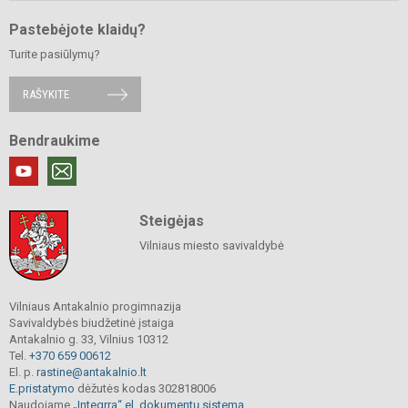
Pastebėjote klaidų?
Turite pasiūlymų?
RAŠYKITE
Bendraukime
Steigėjas
Vilniaus miesto savivaldybė
Vilniaus Antakalnio progimnazija
Savivaldybės biudžetinė įstaiga
Antakalnio g. 33, Vilnius 10312
Tel.
+370 659 00612
El. p.
rastine@antakalnio.lt
E.pristatymo
dėžutės kodas 302818006
Naudojame
„Integrra“ el. dokumentų sistemą