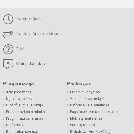
Tvarkaraščiai
Tvarkaraščių pakeitimai
DUK
Vidinis kanalas
Progimnazija
Paslaugos
Apie progimnaziją
Pradinis ugdymas
Ugdymo aplinka
Visos dienos mokykla
Filosofija, misija, vizija
Neformalusis švietimas
Progimnazijos simboliai
Pagalba mokiniams ir tėvams
Progimnazijos himnas
Mokinių maitinimas
Uniformos
Patalpų nuoma
Bendradarbiavimas
Biblioteka =͟͟͞͞٩(๑☉ᴗ☉)੭ु⁾⁾