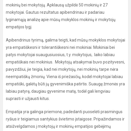
mokinių bei mokytojų. Apklausą užpildė 50 mokinių ir 27
mokytojai. Gautus rezultatus apibendrinau ir padariau
lyginamąją analizę apie mūsų mokyklos mokinių ir mokytojų
empatijos lygį.
Apibendrinus tyrimą, galima teigti, kad mūsų mokyklos mokytojai
yra empatiškesni ir tolerantiškesni nei mokiniai. Mokiniai bei
patys mokytojai suaugusiuosius, t.y. mokytojus, laiko labiau
empatiškais nei mokinius. Mokytojų atsakymai buvo pozityvesni,
pavyzdžiui, jie teigia, kad nei mokytojų, nei mokinių tarpe nėra
neempatiškų žmonių. Viena iš priežasčių, kodėl mokytojai labiau
empatiški, galėtų būti jų gyvenimiška patirtis. Suaugę žmonės yra
labiau patyrę, daugiau gyvenime matę, todėl gali lengviau
suprasti ir užjausti kitus.
Empatija yra galinga priemonė, padedanti puoselėti prasmingus
ryšius ir teigiamus santykius švietimo įstaigose. Pripažindamos ir
atsižvelgdamos į mokytojų ir mokinių empatijos gebėjimų