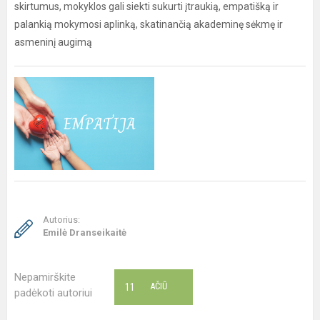
skirtumus, mokyklos gali siekti sukurti įtraukią, empatišką ir
palankią mokymosi aplinką, skatinančią akademinę sėkmę ir
asmeninį augimą
Autorius:
Emilė Dranseikaitė
Nepamirškite
11
AČIŪ
padėkoti autoriui