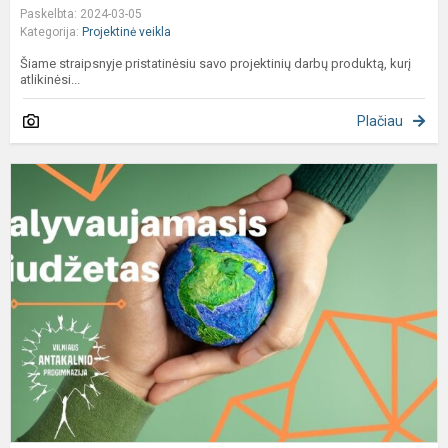
Paskelbta: 2024-03-05
Kategorija:
Projektinė veikla
Šiame straipsnyje pristatinėsiu savo projektinių darbų produktą, kurį
atlikinėsi...
Plačiau
D
b
p
s