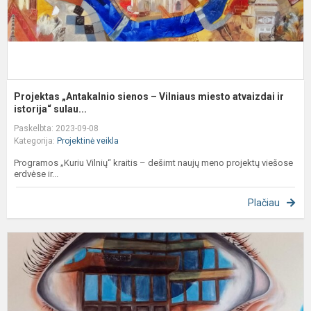
ir.
Projektas „Antakalnio sienos – Vilniaus miesto atvaizdai ir
istorija“ sulau...
Paskelbta: 2023-09-08
Kategorija:
Projektinė veikla
Programos „Kuriu Vilnių“ kraitis – dešimt naujų meno projektų viešose
erdvėse ir...
Plačiau
„
–
ž
i
a