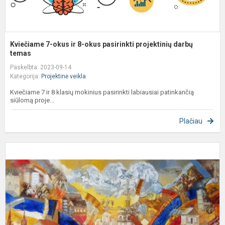
t
Kviečiame 7-okus ir 8-okus pasirinkti projektinių darbų
temas
Paskelbta: 2023-09-14
Kategorija:
Projektinė veikla
Kviečiame 7 ir 8 klasių mokinius pasirinkti labiausiai patinkančią
siūlomą proje...
Plačiau
P
„
s
–
V
m
a