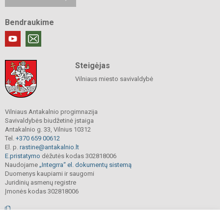
Bendraukime
Steigėjas
Vilniaus miesto savivaldybė
Vilniaus Antakalnio progimnazija
Savivaldybės biudžetinė įstaiga
Antakalnio g. 33, Vilnius 10312
Tel.
+370 659 00612
El. p.
rastine@antakalnio.lt
E.pristatymo
dėžutės kodas 302818006
Naudojame
„Integrra“ el. dokumentų sistemą
Duomenys kaupiami ir saugomi
Juridinių asmenų registre
Įmonės kodas 302818006