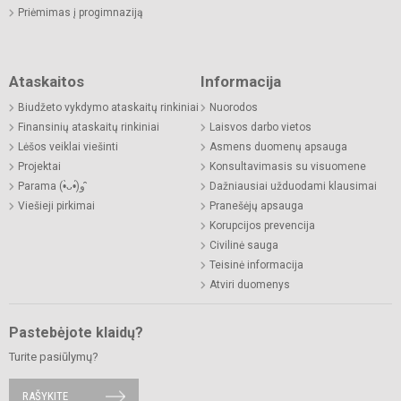
Priėmimas į progimnaziją
Ataskaitos
Informacija
Biudžeto vykdymo ataskaitų rinkiniai
Nuorodos
Finansinių ataskaitų rinkiniai
Laisvos darbo vietos
Lėšos veiklai viešinti
Asmens duomenų apsauga
Projektai
Konsultavimasis su visuomene
Parama (•̀ᴗ•́)و ̑̑
Dažniausiai užduodami klausimai
Viešieji pirkimai
Pranešėjų apsauga
Korupcijos prevencija
Civilinė sauga
Teisinė informacija
Atviri duomenys
Pastebėjote klaidų?
Turite pasiūlymų?
RAŠYKITE