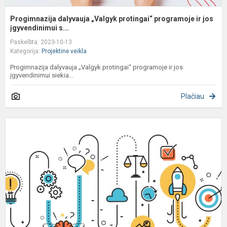
Progimnazija dalyvauja „Valgyk protingai“ programoje ir jos
įgyvendinimui s...
Paskelbta: 2023-10-13
Kategorija:
Projektinė veikla
Progimnazija dalyvauja „Valgyk protingai“ programoje ir jos
įgyvendinimui siekia...
Plačiau
K
7
o
ir
8
o
p
p
d