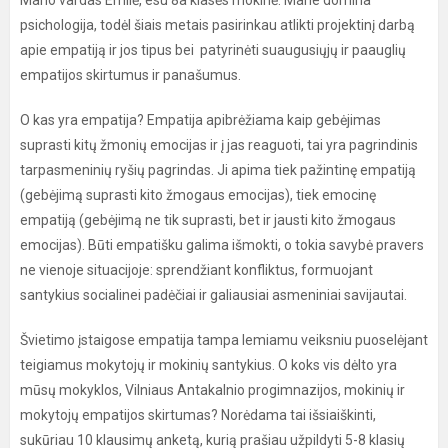
Mano vardas Emilė, esu 8a klasės mokinė. Mane domina
psichologija, todėl šiais metais pasirinkau atlikti projektinį darbą
apie empatiją ir jos tipus bei patyrinėti suaugusiųjų ir paauglių
empatijos skirtumus ir panašumus.
O kas yra empatija? Empatija apibrėžiama kaip gebėjimas
suprasti kitų žmonių emocijas ir į jas reaguoti, tai yra pagrindinis
tarpasmeninių ryšių pagrindas. Ji apima tiek pažintinę empatiją
(gebėjimą suprasti kito žmogaus emocijas), tiek emocinę
empatiją (gebėjimą ne tik suprasti, bet ir jausti kito žmogaus
emocijas). Būti empatišku galima išmokti, o tokia savybė pravers
ne vienoje situacijoje: sprendžiant konfliktus, formuojant
santykius socialinei padėčiai ir galiausiai asmeniniai savijautai.
Švietimo įstaigose empatija tampa lemiamu veiksniu puoselėjant
teigiamus mokytojų ir mokinių santykius. O koks vis dėlto yra
mūsų mokyklos, Vilniaus Antakalnio progimnazijos, mokinių ir
mokytojų empatijos skirtumas? Norėdama tai išsiaiškinti,
sukūriau 10 klausimų anketą, kurią prašiau užpildyti 5-8 klasių