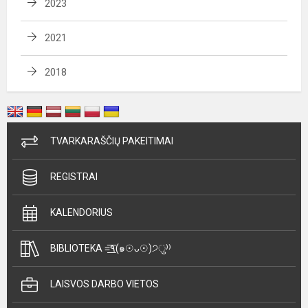
2023
2021
2018
TVARKARAŠČIŲ PAKEITIMAI
REGISTRAI
KALENDORIUS
BIBLIOTEKA =͟͟͞͞٩(๑☉ᴗ☉)੭ु⁾⁾
LAISVOS DARBO VIETOS