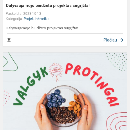
Dalyvaujamojo biudžeto projektas sugrįžta!
Paskelbta: 2023-10-13
Kategorija:
Projektinė veikla
Dalyvaujamojo biudžeto projektas sugrįžta!
Plačiau
P
d
„
p
p
ir
jo