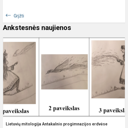
Grįžti
Ankstesnės naujienos
L
m
A
p
e
Lietuvių mitologija Antakalnio progimnazijos erdvėse