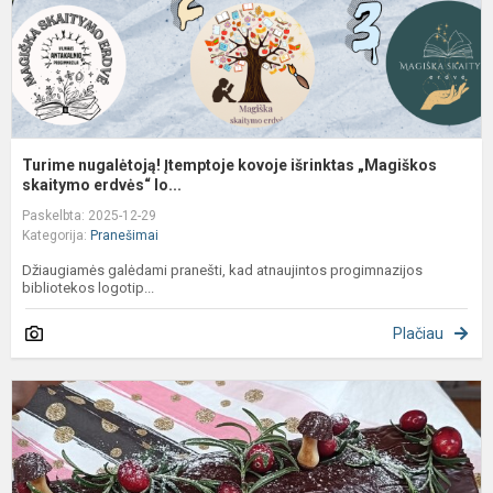
s
Turime nugalėtoją! Įtemptoje kovoje išrinktas „Magiškos
skaitymo erdvės“ lo...
Paskelbta: 2025-12-29
Kategorija:
Pranešimai
Džiaugiamės galėdami pranešti, kad atnaujintos progimnazijos
bibliotekos logotip...
Plačiau
I
p
v
k