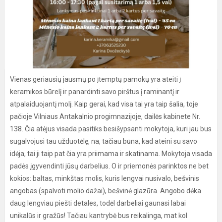
Vienas geriausių jausmų po įtemptų pamokų yra ateiti į
keramikos būrelį ir panardinti savo pirštus į raminantį ir
atpalaiduojantį molį. Kaip gerai, kad visa tai yra taip šalia, toje
pačioje Vilniaus Antakalnio progimnazijoje, dailės kabinete Nr.
138. Čia atėjus visada pasitiks besišypsanti mokytoja, kuri jau bus
sugalvojusi tau užduotėlę, na, tačiau būna, kad ateini su savo
idėja, tai ji taip pat čia yra priimama ir skatinama. Mokytoja visada
padės įgyvendinti jūsų darbelius. O ir priemonės parinktos ne bet
kokios: baltas, minkštas molis, kuris lengvai nusivalo, bešvinis
angobas (spalvoti molio dažai), bešvinė glazūra. Angobo dėka
daug lengviau piešti detales, todėl darbeliai gaunasi labai
unikalūs ir gražūs! Tačiau kantrybė bus reikalinga, mat kol