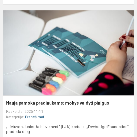
N
p
p
m
v
p
Nauja pamoka pradinukams: mokys valdyti pinigus
Paskelbta: 2025-11-11
Kategorija:
Pranešimai
„Lietuvos Junior Achievement“ (LJA) kartu su „Devbridge Foundation“
pradeda dieg...