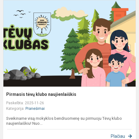
P
t
k
n
Pirmasis tėvų klubo naujienlaiškis
Paskelbta: 2025-11-26
Kategorija:
Pranešimai
Sveikiname visą mokyklos bendruomenę su pirmuoju Tėvų klubo
naujienlaiškiu! Nuo...
Plačiau