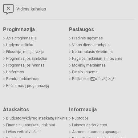
Vidinis kanalas
Progimnazija
Paslaugos
Apie progimnaziją
Pradinis ugdymas
Ugdymo aplinka
Visos dienos mokykla
Filosofija, misija, vizija
Neformalusis švietimas
Progimnazijos simboliai
Pagalba mokiniams ir tėvams
Progimnazijos himnas
Mokinių maitinimas
Uniformos
Patalpų nuoma
Bendradarbiavimas
Biblioteka =͟͟͞͞٩(๑☉ᴗ☉)੭ु⁾⁾
Priėmimas į progimnaziją
Ataskaitos
Informacija
Biudžeto vykdymo ataskaitų rinkiniai
Nuorodos
Finansinių ataskaitų rinkiniai
Laisvos darbo vietos
Lėšos veiklai viešinti
Asmens duomenų apsauga