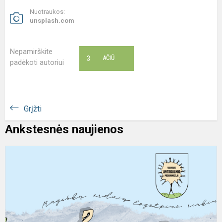
Nuotraukos:
unsplash.com
Nepamirškite
3
AČIŪ
padėkoti autoriui
Grįžti
Ankstesnės naujienos
T
n
Į
k
i
„