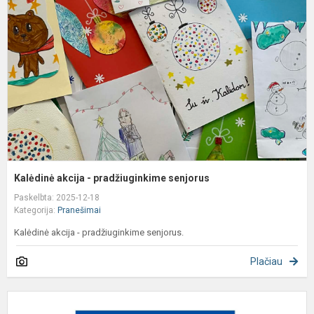
-
p
s
Kalėdinė akcija - pradžiuginkime senjorus
Paskelbta: 2025-12-18
Kategorija:
Pranešimai
Kalėdinė akcija - pradžiuginkime senjorus.
Plačiau
P