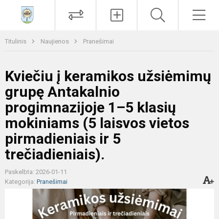
Paieška
Men
Titulinis
Naujienos
Pranešimai
Kviečiu į keramikos užsiėmimų
grupę Antakalnio
progimnazijoje 1–5 klasių
mokiniams (5 laisvos vietos
pirmadieniais ir 5
trečiadieniais).
Paskelbta: 2026-01-11
Kategorija:
Pranešimai