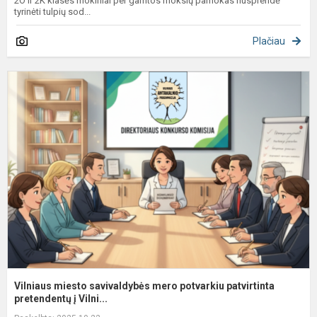
2O ir 2K klasės mokiniai per gamtos mokslų pamokas nusprendė
tyrinėti tulpių sod...
Plačiau
V
m
s
m
p
p
pr
Vilniaus miesto savivaldybės mero potvarkiu patvirtinta
pretendentų į Vilni...