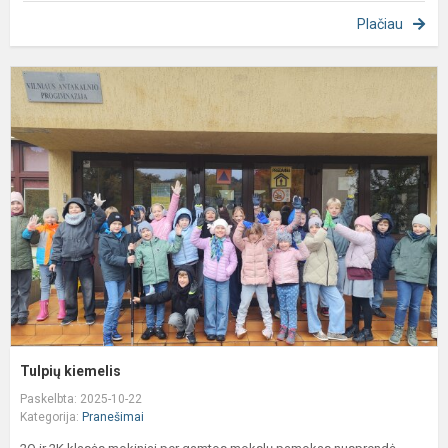
Plačiau
T
k
Tulpių kiemelis
Paskelbta: 2025-10-22
Kategorija:
Pranešimai