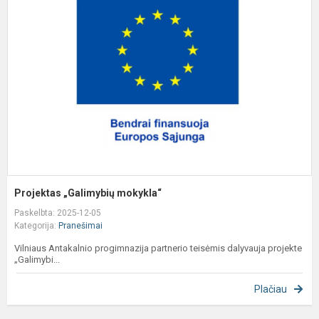
„
m
Projektas „Galimybių mokykla“
Paskelbta: 2025-12-05
Kategorija:
Pranešimai
Vilniaus Antakalnio progimnazija partnerio teisėmis dalyvauja projekte
„Galimybi...
Plačiau