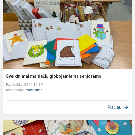
g
s
Sveikinimai maltiečių globojamiems senjorams
Paskelbta: 2025-12-19
Kategorija:
Pranešimai
Plačiau
K
a