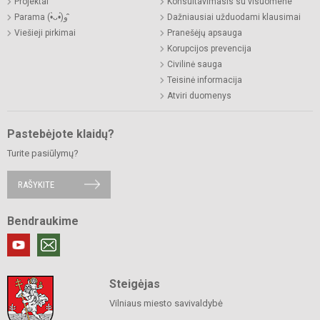
Projektai
Konsultavimasis su visuomene
Parama (•̀ᴗ•́)و ̑̑
Dažniausiai užduodami klausimai
Viešieji pirkimai
Pranešėjų apsauga
Korupcijos prevencija
Civilinė sauga
Teisinė informacija
Atviri duomenys
Pastebėjote klaidų?
Turite pasiūlymų?
RAŠYKITE
Bendraukime
Steigėjas
Vilniaus miesto savivaldybė