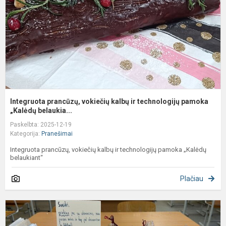
ir
t
p
Integruota prancūzų, vokiečių kalbų ir technologijų pamoka
„Kalėdų belaukia...
Paskelbta: 2025-12-19
Kategorija:
Pranešimai
Integruota prancūzų, vokiečių kalbų ir technologijų pamoka „Kalėdų
belaukiant“
Plačiau
S
m