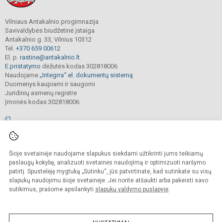
Vilniaus Antakalnio progimnazija
Savivaldybės biudžetinė įstaiga
Antakalnio g. 33, Vilnius 10312
Tel.
+370 659 00612
El. p.
rastine@antakalnio.lt
E.pristatymo
dėžutės kodas 302818006
Naudojame
„Integrra“ el. dokumentų sistemą
Duomenys kaupiami ir saugomi
Juridinių asmenų registre
Įmonės kodas 302818006
© 2026. Vilniaus Antakalnio progimnazija. Visos teisės saugomos.
Šioje svetainėje naudojame slapukus siekdami užtikrinti jums teikiamų
Kopijuoti, cituoti ar kitaip atvaizduoti internetinės svetainės turinį be raštiško
mokyklos vadovų sutikimo yra draudžiama.
paslaugų kokybę, analizuoti svetainės naudojimą ir optimizuoti naršymo
patirtį. Spustelėję mygtuką „Sutinku“, jūs patvirtinate, kad sutinkate su visų
Prieinamumo paraiška
Slapukų valdymas
slapukų naudojimu šioje svetainėje. Jei norite atšaukti arba pakeisti savo
sutikimus, prašome apsilankyti
slapukų valdymo puslapyje
.
Sumanus būdas atnaujinti
mokyklos interneto
svetainę