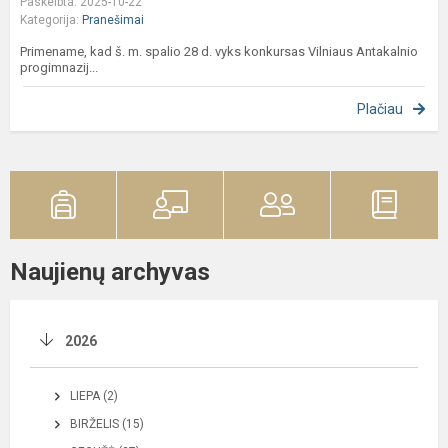
Paskelbta: 2025-10-22
Kategorija:
Pranešimai
Primename, kad š. m. spalio 28 d. vyks konkursas Vilniaus Antakalnio
progimnazij...
Plačiau
Naujienų archyvas
2026
LIEPA (2)
BIRŽELIS (15)