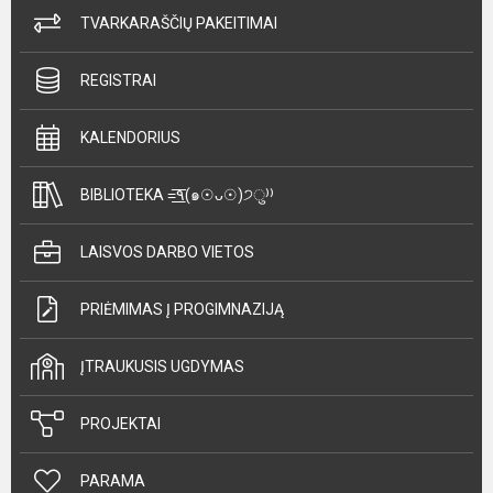
TVARKARAŠČIŲ PAKEITIMAI
REGISTRAI
KALENDORIUS
BIBLIOTEKA =͟͟͞͞٩(๑☉ᴗ☉)੭ु⁾⁾
LAISVOS DARBO VIETOS
PRIĖMIMAS Į PROGIMNAZIJĄ
ĮTRAUKUSIS UGDYMAS
PROJEKTAI
PARAMA