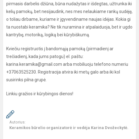
pirmasis darbelis džiūna, būna nudažytas ir išdegtas, užtrunka iki
kelių pamokų, bet nesijaudink, nes mes nelaukiame rankų sudėję,
o toliau dirbame, kuriame ir įgyvendiname naujas idėjas. Kokia gi
ta nuostabi keramika? Ne tik nuramina ir atpalaiduoja, bet ir ugdo
kantrybę, motoriką, logiką bei kūrybiškumą.
Kviečiu registruotis į bandomąją pamoką (pirmadienį ar
trečiadienį, kada jums patogu) el. paštu:
karina.keramika@gmail.com arba mobiliuoju telefono numeriu
+37063525230. Registracija atvira iki metų galo arba iki kol
susirinks pilna grupė.
Linkiu gražios ir kūrybingos dienos!
Autorius:
Keramikos būrelio organizatorė ir vedėja Karina Dvožeckytė.