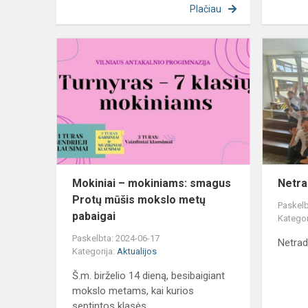
Plačiau
Mokiniai
–
mokiniams:
smagus
Protų
mūšis
mokslo
metų
pabaig...
Mokiniai – mokiniams: smagus
Netr
Protų mūšis mokslo metų
Paskelb
pabaigai
Kategor
Paskelbta: 2024-06-17
Netra
Kategorija:
Aktualijos
Š.m. birželio 14 dieną, besibaigiant
mokslo metams, kai kurios
septintos klasės...