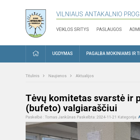
VILNIAUS ANTAKALNIO PRO
VEIKLOS SRITYS
PASLAUGOS
ADMI
PRADŽIA
UGDYMAS
PAGALBA MOKINIAMS IR 
Titulinis
Naujienos
Aktualijos
Tėvų komitetas svarstė ir 
(bufeto) valgiaraščiui
Paskelbė : Tomas Jankūnas
Paskelbta: 2024-11-21
Kategorija:
A