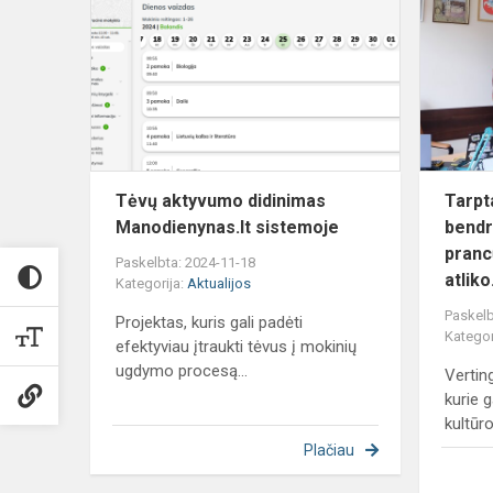
aktyvumo
didinimas
Manodienyna
sistemoje
Tėvų aktyvumo didinimas
Tarpt
Manodienynas.lt sistemoje
bendr
pranc
Paskelbta: 2024-11-18
atliko.
Kategorija:
Aktualijos
Paskelb
Projektas, kuris gali padėti
Kategor
efektyviau įtraukti tėvus į mokinių
ugdymo procesą...
Vertin
kurie g
kultūro
Plačiau