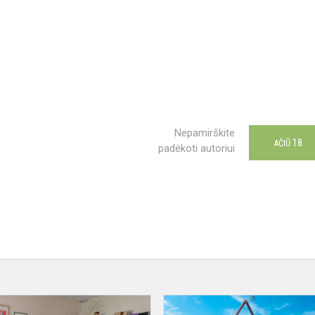
Nepamirškite
18
AČIŪ
padėkoti autoriui
Tarptautinis