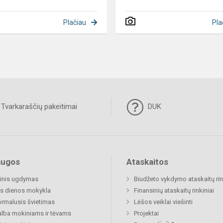
Plačiau
Pla
Tvarkaraščių pakeitimai
DUK
augos
Ataskaitos
inis ugdymas
Biudžeto vykdymo ataskaitų rin
s dienos mokykla
Finansinių ataskaitų rinkiniai
rmalusis švietimas
Lėšos veiklai viešinti
lba mokiniams ir tėvams
Projektai