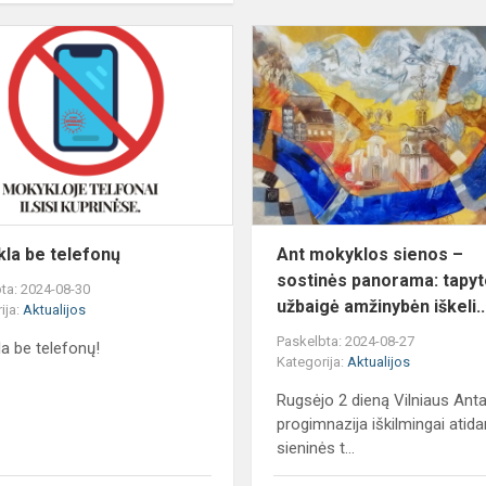
Mokykla
be
telefonų
la be telefonų
Ant mokyklos sienos –
sostinės panorama: tapyt
ta: 2024-08-30
užbaigė amžinybėn iškeli..
ija:
Aktualijos
Paskelbta: 2024-08-27
a be telefonų!
Kategorija:
Aktualijos
Rugsėjo 2 dieną Vilniaus Anta
progimnazija iškilmingai atida
sieninės t...