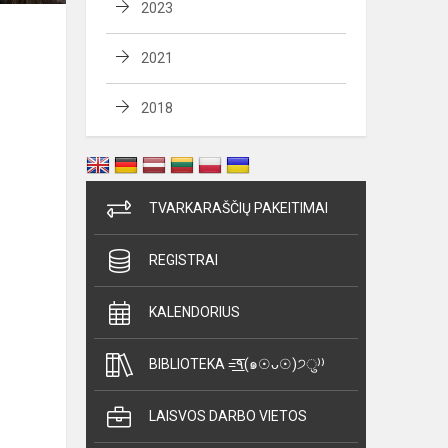
2023
2021
2018
.
TVARKARAŠČIŲ PAKEITIMAI
REGISTRAI
KALENDORIUS
BIBLIOTEKA =͟͟͞͞٩(๑☉ᴗ☉)੭ु⁾⁾
LAISVOS DARBO VIETOS