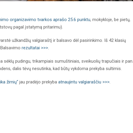
nimo organizavimo tvarkos aprašo 25.6 punktu
, mokykloje, be pietų,
ų atstovų pagal įstatymą pritarimu).
arstė užkandžių valgiaraštį ir balsavo dėl pasirinkimo. Iš 42 klasių
. Balsavimo
rezultatai >>>
.
a sėklų pudingu, trikampiais sumuštiniais, sveikuolių trapučiais ir pan
vandens, dalis tėvų nesutinka, kad būtų vykdoma prekyba sultimis.
ika žirnių“
jau pradėjo prekyba
atnaujintu valgiaraščiu >>>
.