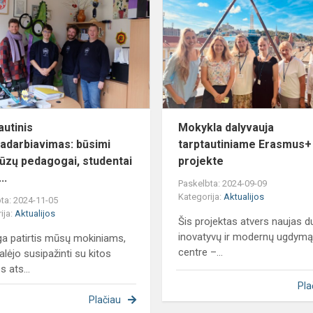
bendradarbiavimas:
būsimi
s.lt
prancūzų
pedagogai,...
autinis
Mokykla dalyvauja
adarbiavimas: būsimi
tarptautiniame Erasmus+
ūzų pedagogai, studentai
projekte
..
Paskelbta: 2024-09-09
Kategorija:
Aktualijos
ta: 2024-11-05
ija:
Aktualijos
Šis projektas atvers naujas du
inovatyvų ir modernų ugdymą,
ga patirtis mūsų mokiniams,
centre –...
alėjo susipažinti su kitos
s ats...
Pla
Plačiau