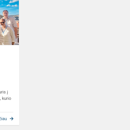
dalyvauja
tarptautiniame
Erasmus+
projekte
ris į
 kurio
čiau