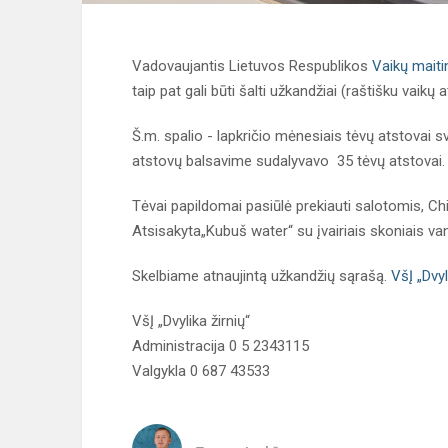
Vadovaujantis Lietuvos Respublikos
Vaikų maiti
taip pat gali būti šalti užkandžiai (raštišku vaik
Š.m. spalio - lapkričio mėnesiais tėvų atstovai sv
atstovų balsavime sudalyvavo 35 tėvų atstovai
Tėvai papildomai pasiūlė prekiauti salotomis, Chi
Atsisakyta„Kubuš water“ su įvairiais skoniais 
Skelbiame atnaujintą užkandžių sąrašą.
VšĮ „Dvyl
VšĮ „Dvylika žirnių“
Administracija 0 5 2343115
Valgykla 0 687 43533