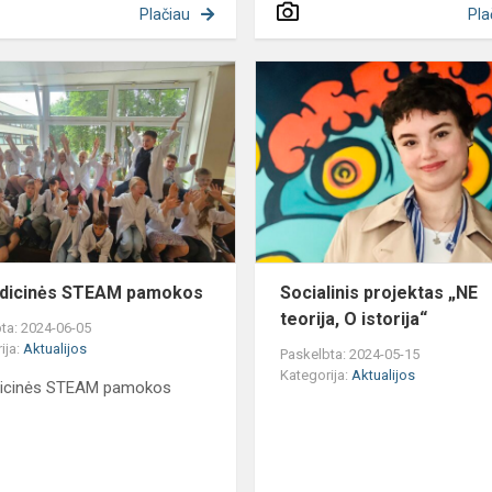
Plačiau
Pla
Netradicinės
STEAM
pamokos
adicinės STEAM pamokos
Socialinis projektas „NE
teorija, O istorija“
ta: 2024-06-05
ija:
Aktualijos
Paskelbta: 2024-05-15
Kategorija:
Aktualijos
dicinės STEAM pamokos