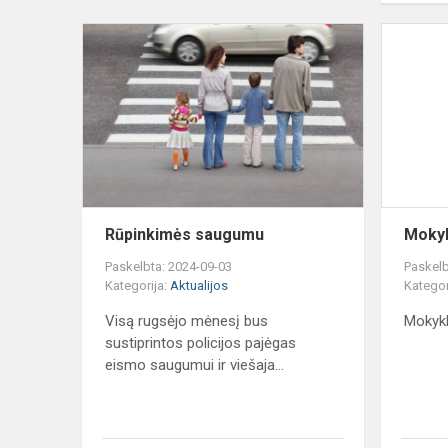
Rūpinkimės
saugumu
Rūpinkimės saugumu
Mokyk
Paskelbta: 2024-09-03
Paskelb
Kategorija:
Aktualijos
Kategor
Visą rugsėjo mėnesį bus
Mokykl
sustiprintos policijos pajėgas
eismo saugumui ir viešaja...