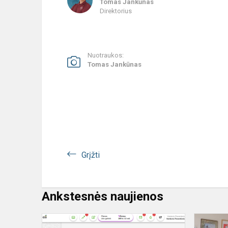
Tomas Jankūnas
Direktorius
Nuotraukos:
Tomas Jankūnas
Grįžti
Ankstesnės naujienos
Tėvų