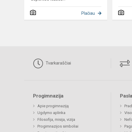
Plačiau
Tvarkaraščiai
Progimnazija
Pasl
Apie progimnaziją
Prad
Ugdymo aplinka
Viso
Filosofija, misija, vizija
Nefo
Progimnazijos simboliai
Paga