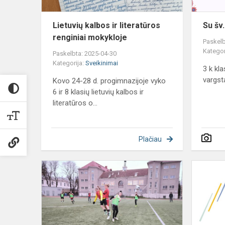
Lietuvių kalbos ir literatūros
Su šv
renginiai mokykloje
Paskelb
Kategor
Paskelbta: 2025-04-30
Kategorija:
Sveikinimai
3 k kl
vargst
Kovo 24-28 d. progimnazijoje vyko
6 ir 8 klasių lietuvių kalbos ir
literatūros o...
Plačiau
Įvyko
aštuntų
klasių
futbolo
turnyras