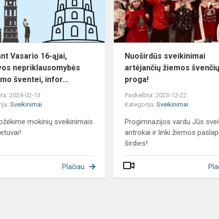
Lietuvos
nepriklausomybės
atkūrim...
nt Vasario 16-ąjai,
Nuoširdūs sveikinimai
vos nepriklausomybės
artėjančių žiemos švenči
mo šventei, infor...
proga!
ta: 2024-02-13
Paskelbta: 2023-12-22
ija:
Sveikinimai
Kategorija:
Sveikinimai
ožėkime mokinių sveikinimais
Progimnazijos vardu Jūs svei
ietuvai!
antrokai ir linki žiemos paslap
širdies!
Plačiau
Pla