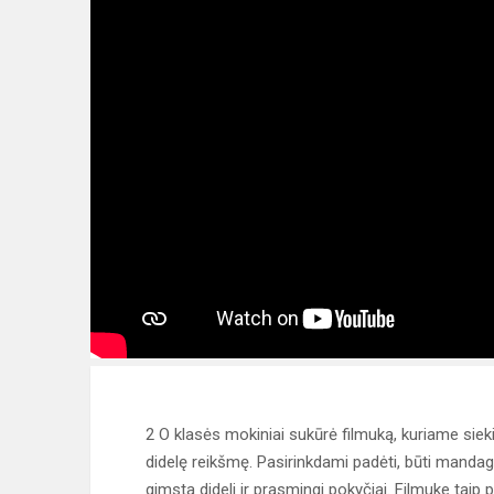
2 O klasės mokiniai sukūrė filmuką, kuriame siekia
didelę reikšmę. Pasirinkdami padėti, būti mandagūs
gimsta dideli ir prasmingi pokyčiai. Filmuke taip