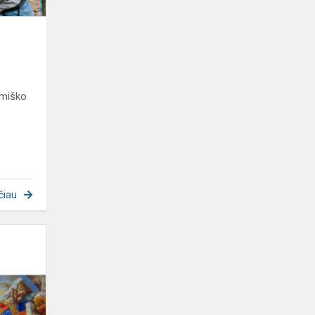
 miško
s
čiau
Vilniaus
miesto
savivaldybės
sveikinimas
naujųjų