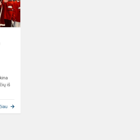
švenčių
proga!
ų
kina
čių iš
čiau