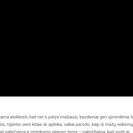
ma atskleisti, kad net ir patys mažiausi, kasdieniai geri sprendimai t
, rūpintis vieni kitais ar aplinka, vaikai parodo, kaip iš mažų veiksmų
 pat paliečiama ir netinkamo elgesio tema – pabrėžiama, kad vogti ar