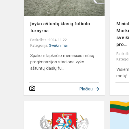
Įvyko aštuntų klasių futbolo
Minis
turnyras
Morkū
sveik
Paskelbta: 2024-11-22
pro...
Kategorija:
Sveikinimai
Paskelb
Spalio ir lapkričio mėnesiais mūsų
Kategor
progimnazijos stadione vyko
aštuntų klasių fu...
Visie
metų!
Plačiau
Prezidento
sveikinimas
Mokslo
ir