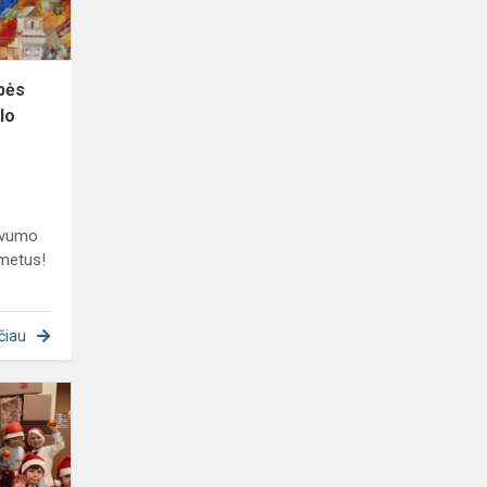
mokslo
met...
ybės
lo
yvumo
 metus!
čiau
Nuoširdūs
sveikinimai
artėjančių
žiemos