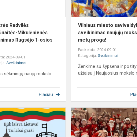
Rug...
trės Radvilės
Vilniaus miesto savivald
naitės-Mikulėnienės
sveikinimas naujųjų moks
inimas Rugsėjo 1-osios
metų proga!
Paskelbta: 2024-09-01
Kategorija:
Sveikinimai
ta: 2024-09-01
ija:
Sveikinimai
Ženkime su šypsena ir pozit
užtaisu į Naujuosius mokslo
ms sėkmingų naujų mokslo
Plačiau
Pla
Artėjant
Vasario
16-
ąjai,