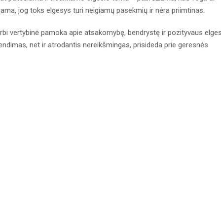
kiama, jog toks elgesys turi neigiamų pasekmių ir nėra priimtinas.
 svarbi vertybinė pamoka apie atsakomybę, bendrystę ir pozityvaus elge
rendimas, net ir atrodantis nereikšmingas, prisideda prie geresnės