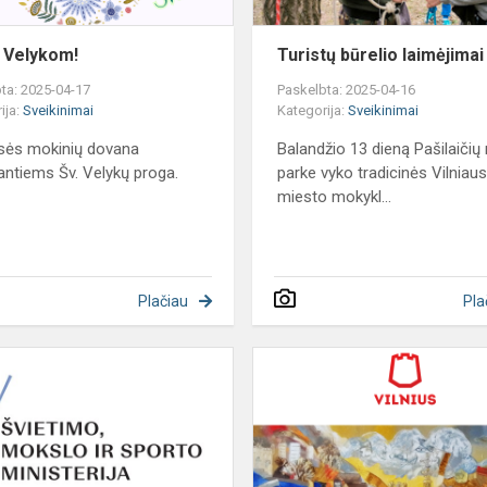
. Velykom!
Turistų būrelio laimėjimai
ta: 2025-04-17
Paskelbta: 2025-04-16
ija:
Sveikinimai
Kategorija:
Sveikinimai
asės mokinių dovana
Balandžio 13 dieną Pašilaičių
antiems Šv. Velykų proga.
parke vyko tradicinės Vilniau
miesto mokykl...
Plačiau
Pla
Ministrės
Radvilės
Morkūnaitės-
Mikulėnienės
sveikinimas