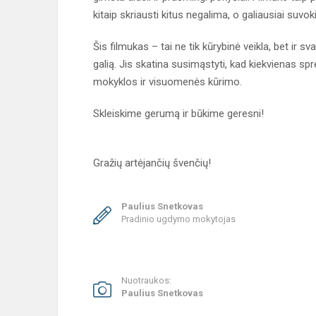
kitaip skriausti kitus negalima, o galiausiai suvo
Šis filmukas – tai ne tik kūrybinė veikla, bet ir
galią. Jis skatina susimąstyti, kad kiekvienas sp
mokyklos ir visuomenės kūrimo.
Skleiskime gerumą ir būkime geresni!
Gražių artėjančių švenčių!
Paulius Snetkovas
Pradinio ugdymo mokytojas
Nuotraukos:
Paulius Snetkovas