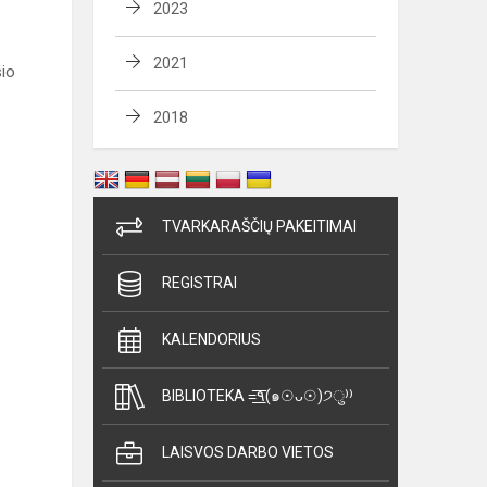
2023
2021
sio
2018
TVARKARAŠČIŲ PAKEITIMAI
REGISTRAI
KALENDORIUS
BIBLIOTEKA =͟͟͞͞٩(๑☉ᴗ☉)੭ु⁾⁾
LAISVOS DARBO VIETOS