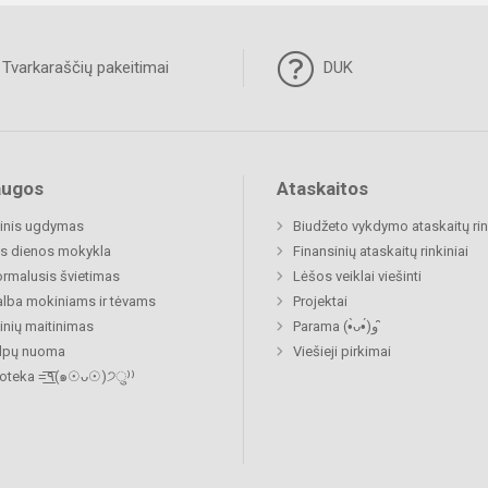
Tvarkaraščių pakeitimai
DUK
augos
Ataskaitos
inis ugdymas
Biudžeto vykdymo ataskaitų rin
s dienos mokykla
Finansinių ataskaitų rinkiniai
rmalusis švietimas
Lėšos veiklai viešinti
lba mokiniams ir tėvams
Projektai
nių maitinimas
Parama (•̀ᴗ•́)و ̑̑
alpų nuoma
Viešieji pirkimai
Biblioteka =͟͟͞͞٩(๑☉ᴗ☉)੭ु⁾⁾