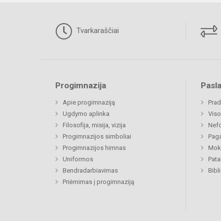
Tvarkaraščiai
Progimnazija
Pasl
Apie progimnaziją
Prad
Ugdymo aplinka
Viso
Filosofija, misija, vizija
Nefo
Progimnazijos simboliai
Paga
Progimnazijos himnas
Moki
Uniformos
Pat
Bendradarbiavimas
Priėmimas į progimnaziją