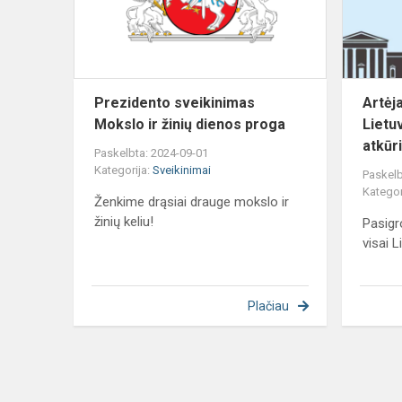
žinių
dienos
proga
Prezidento sveikinimas
Artėja
Mokslo ir žinių dienos proga
Lietu
atkūri
Paskelbta: 2024-09-01
Kategorija:
Sveikinimai
Paskelb
Kategor
Ženkime drąsiai drauge mokslo ir
žinių keliu!
Pasigr
visai L
Plačiau