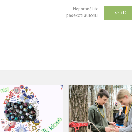
Nepamirškite
12
AČIŪ
padėkoti autoriui
Su
šv.
Velykom!