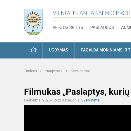
VILNIAUS ANTAKALNIO PRO
VEIKLOS SRITYS
PASLAUGOS
ADMI
PRADŽIA
UGDYMAS
PAGALBA MOKINIAMS IR 
Titulinis
Naujienos
Sveikinimai
Filmukas „Paslaptys, kurių
Paskelbta: 2025-12-22
Kategorija:
Sveikinimai