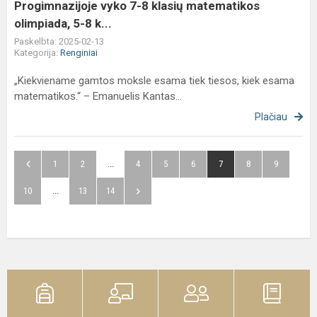
5-
Progimnazijoje vyko 7-8 klasių matematikos
8
olimpiada, 5-8 k...
k...
Paskelbta: 2025-02-13
Kategorija:
Renginiai
„Kiekviename gamtos moksle esama tiek tiesos, kiek esama
matematikos.“ – Emanuelis Kantas...
Plačiau
1
2
...
4
5
6
7
8
9
10
...
13
14