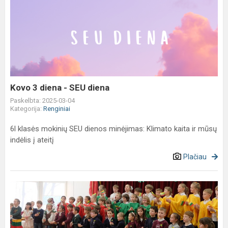
Kovo
3
diena
-
SEU
diena
Kovo 3 diena - SEU diena
Paskelbta: 2025-03-04
Kategorija:
Renginiai
6l klasės mokinių SEU dienos minėjimas: Klimato kaita ir mūsų
indėlis į ateitį
Plačiau
Tavo
vardas
-
LIETUVA