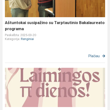
Bakalaureato
programa
Aštuntokai susipažino su Tarptautinio Bakalaureato
programa
Paskelbta: 2025-03-20
Kategorija:
Renginiai
Plačiau
Pi
skaičiaus
diena