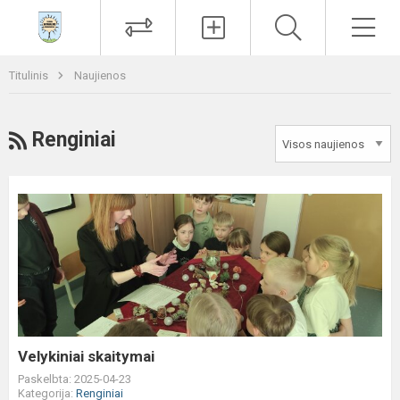
Paieška
Men
Titulinis
Naujienos
RSS
Renginiai
Velykiniai
skaitymai
Velykiniai skaitymai
Paskelbta: 2025-04-23
Kategorija:
Renginiai