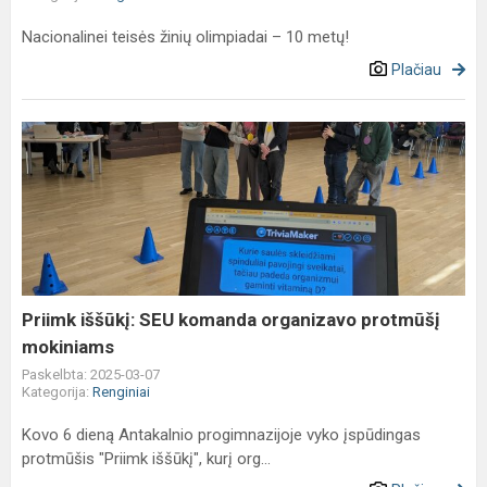
Nacionalinei teisės žinių olimpiadai – 10 metų!
Plačiau
Priimk
iššūkį:
SEU
komanda
organizavo
protmūšį
mokiniams
Priimk iššūkį: SEU komanda organizavo protmūšį
mokiniams
Paskelbta: 2025-03-07
Kategorija:
Renginiai
Kovo 6 dieną Antakalnio progimnazijoje vyko įspūdingas
protmūšis "Priimk iššūkį", kurį org...