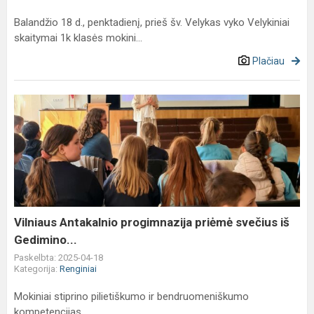
Balandžio 18 d., penktadienį, prieš šv. Velykas vyko Velykiniai
skaitymai 1k klasės mokini...
Plačiau
Vilniaus
Antakalnio
progimnazija
priėmė
svečius
iš
Gedimino...
Vilniaus Antakalnio progimnazija priėmė svečius iš
Gedimino...
Paskelbta: 2025-04-18
Kategorija:
Renginiai
Mokiniai stiprino pilietiškumo ir bendruomeniškumo
kompetencijas.