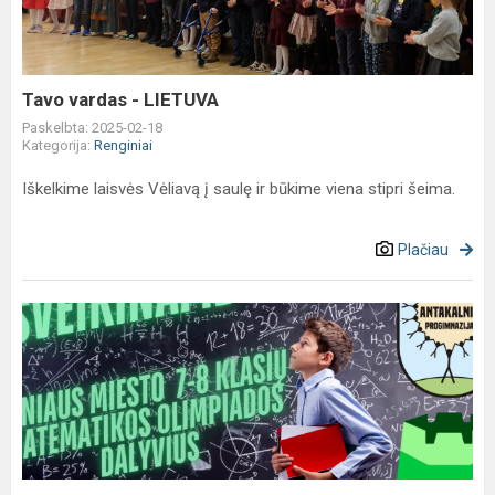
Tavo vardas - LIETUVA
Paskelbta: 2025-02-18
Kategorija:
Renginiai
Iškelkime laisvės Vėliavą į saulę ir būkime viena stipri šeima.
Plačiau
Progimnazijoje
vyko
7-
8
klasių
matematikos
olimpiada,