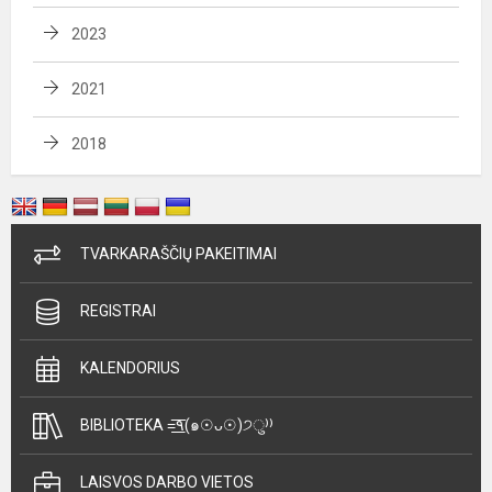
2023
2021
2018
TVARKARAŠČIŲ PAKEITIMAI
REGISTRAI
KALENDORIUS
BIBLIOTEKA =͟͟͞͞٩(๑☉ᴗ☉)੭ु⁾⁾
LAISVOS DARBO VIETOS