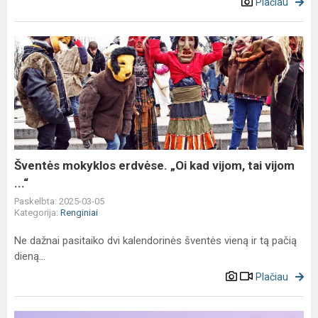
Plačiau
Šventės
mokyklos
erdvėse.
„Oi
kad
vijom,
tai
vijom
Šventės mokyklos erdvėse. „Oi kad vijom, tai vijom
...“
...“
Paskelbta: 2025-03-05
Kategorija:
Renginiai
Ne dažnai pasitaiko dvi kalendorinės šventės vieną ir tą pačią
dieną...
Plačiau