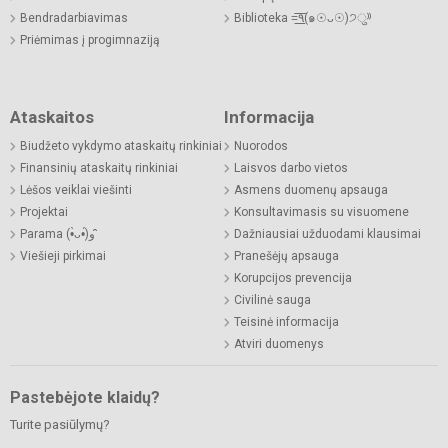
Bendradarbiavimas
Biblioteka =͟͟͞͞٩(๑☉ᴗ☉)੭ु⁾⁾
Priėmimas į progimnaziją
Ataskaitos
Informacija
Biudžeto vykdymo ataskaitų rinkiniai
Nuorodos
Finansinių ataskaitų rinkiniai
Laisvos darbo vietos
Lėšos veiklai viešinti
Asmens duomenų apsauga
Projektai
Konsultavimasis su visuomene
Parama (•̀ᴗ•́)و ̑̑
Dažniausiai užduodami klausimai
Viešieji pirkimai
Pranešėjų apsauga
Korupcijos prevencija
Civilinė sauga
Teisinė informacija
Atviri duomenys
Pastebėjote klaidų?
Turite pasiūlymų?