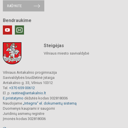
RAŠYKITE
Bendraukime
Steigėjas
Vilniaus miesto savivaldybė
Vilniaus Antakalnio progimnazija
Savivaldybės biudžetinė įstaiga
Antakalnio g. 33, Vilnius 10312
Tel.
+370 659 00612
El. p.
rastine@antakalnio.lt
E.pristatymo
dėžutės kodas 302818006
Naudojame
„Integrra“ el. dokumentų sistemą
Duomenys kaupiami ir saugomi
Juridinių asmenų registre
Įmonės kodas 302818006