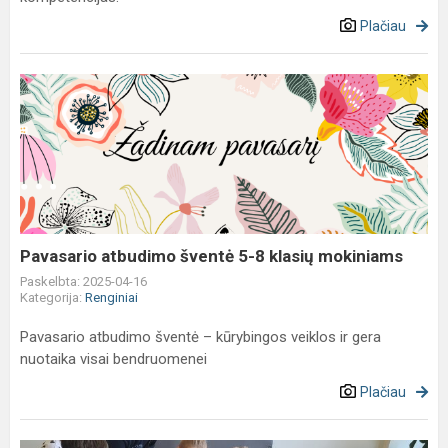
Plačiau
Pavasario
atbudimo
šventė
5-
8
klasių
mokiniams
Pavasario atbudimo šventė 5-8 klasių mokiniams
Paskelbta: 2025-04-16
Kategorija:
Renginiai
Pavasario atbudimo šventė – kūrybingos veiklos ir gera
nuotaika visai bendruomenei
Plačiau