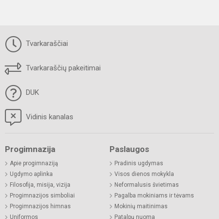
Tvarkaraščiai
Tvarkaraščių pakeitimai
DUK
Vidinis kanalas
Progimnazija
Paslaugos
Apie progimnaziją
Pradinis ugdymas
Ugdymo aplinka
Visos dienos mokykla
Filosofija, misija, vizija
Neformalusis švietimas
Progimnazijos simboliai
Pagalba mokiniams ir tėvams
Progimnazijos himnas
Mokinių maitinimas
Uniformos
Patalpų nuoma