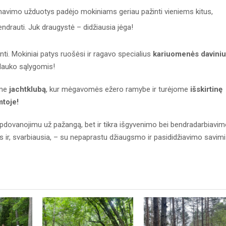
avimo užduotys padėjo mokiniams geriau pažinti vieniems kitus,
bendrauti. Juk draugystė – didžiausia jėga!
inti. Mokiniai patys ruošėsi ir ragavo specialius
kariuomenės davini
ai lauko sąlygomis!
ėme
jachtklubą
, kur mėgavomės ežero ramybe ir turėjome
išskirtinę
mtoje!
 apdovanojimu už pažangą, bet ir tikra išgyvenimo bei bendradarbiavi
ies ir, svarbiausia, – su nepaprastu džiaugsmo ir pasididžiavimo savimi