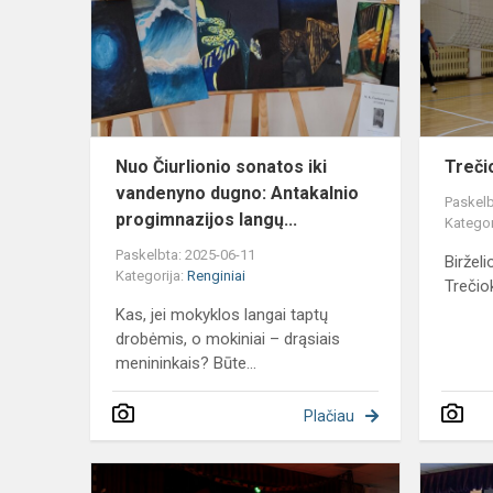
iki
vandenyno
dugno:
Antakalnio
prog...
Nuo Čiurlionio sonatos iki
Treči
vandenyno dugno: Antakalnio
Paskelb
progimnazijos langų...
Kategor
Paskelbta: 2025-06-11
Birželi
Kategorija:
Renginiai
Trečio
Kas, jei mokyklos langai taptų
drobėmis, o mokiniai – drąsiais
menininkais? Būte...
Plačiau
Trečiokų