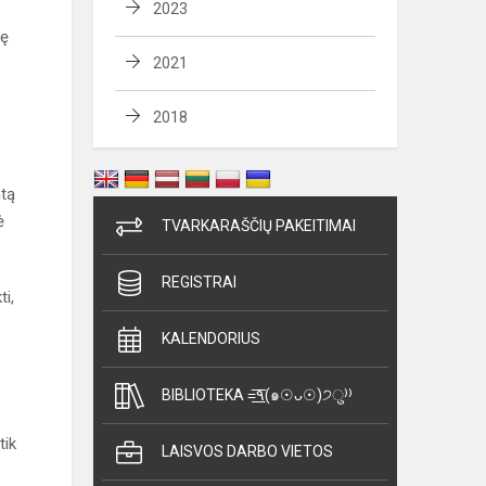
2023
nę
2021
2018
mtą
ė
TVARKARAŠČIŲ PAKEITIMAI
REGISTRAI
i,
KALENDORIUS
BIBLIOTEKA =͟͟͞͞٩(๑☉ᴗ☉)੭ु⁾⁾
tik
LAISVOS DARBO VIETOS