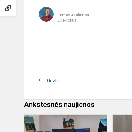
Tomas Jankūnas
Direktorius
Grįžti
Ankstesnės naujienos
Nuo
Čiurlionio
sonatos