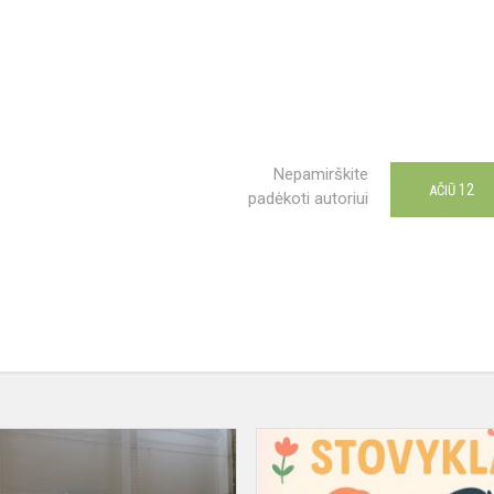
Nepamirškite
12
AČIŪ
padėkoti autoriui
Trečiokų
sporto
šventė