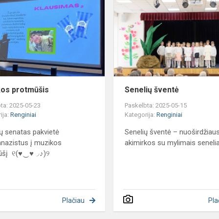
protmūšis
os protmūšis
Senelių šventė
ta: 2025-05-23
Paskelbta: 2025-05-15
ija:
Renginiai
Kategorija:
Renginiai
ų senatas pakvietė
Senelių šventė – nuoširdžiau
nazistus į muzikos
akimirkos su mylimais seneli
ūšį ୧(♥‿♥◞♪)୨
Plačiau
Pla