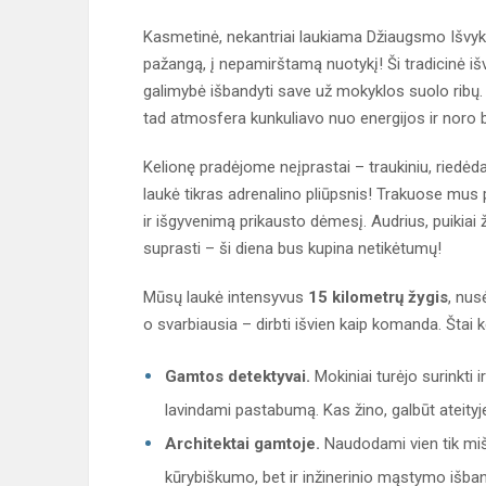
Kasmetinė, nekantriai laukiama Džiaugsmo Išvyka
pažangą, į nepamirštamą nuotykį! Ši tradicinė išv
galimybė išbandyti save už mokyklos suolo ribų.
tad atmosfera kunkuliavo nuo energijos ir noro 
Kelionę pradėjome neįprastai – traukiniu, riedėda
laukė tikras adrenalino pliūpsnis! Trakuose mus
ir išgyvenimą prikausto dėmesį. Audrius, puikiai
suprasti – ši diena bus kupina netikėtumų!
Mūsų laukė intensyvus
15 kilometrų žygis
, nus
o svarbiausia – dirbti išvien kaip komanda. Štai
Gamtos detektyvai.
Mokiniai turėjo surinkti i
lavindami pastabumą. Kas žino, galbūt ateityje 
Architektai gamtoje.
Naudodami vien tik miš
kūrybiškumo, bet ir inžinerinio mąstymo išban