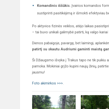
Komandinis iššūkis.
Įvairios komandos form
sustiprinti pasitikėjimą ir išmokti efektyviau 
Po aktyvios fizinės veiklos, atėjo laikas pasistipr
– tai buvo unikali galimybė patirti, ką valgo kari
Dienos pabaigoje, pavargę, bet laimingi, aplank
patirtį su skautu Audriumi gaminti maistą ga
Ši Džiaugsmo išvyka į Trakus tapo ne tik puikiu
pamoka. Mokiniai grįžo kupini naujų žinių, patirt
jausmu!
Foto akimirkos >>>
.