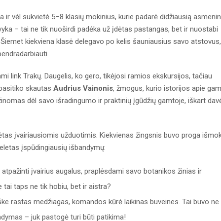
 ir vėl sukvietė 5–8 klasių mokinius, kurie padarė didžiausią asmeni
yka – tai ne tik nuoširdi padėka už įdėtas pastangas, bet ir nuostabi
 Šiemet kiekviena klasė delegavo po kelis šauniausius savo atstovus,
bendradarbiauti.
mi link Trakų. Daugelis, ko gero, tikėjosi ramios ekskursijos, tačiau
 pasitiko skautas
Audrius Vainonis
, žmogus, kurio istorijos apie ga
 žinomas dėl savo išradingumo ir praktinių įgūdžių gamtoje, iškart dav
ėtas įvairiausiomis užduotimis. Kiekvienas žingsnis buvo proga išmokt
 keletas įspūdingiausių išbandymų:
r atpažinti įvairius augalus, praplėsdami savo botanikos žinias ir
tai taps ne tik hobiu, bet ir aistra?
ke rastas medžiagas, komandos kūrė laikinas buveines. Tai buvo ne 
dymas – juk pastogė turi būti patikima!