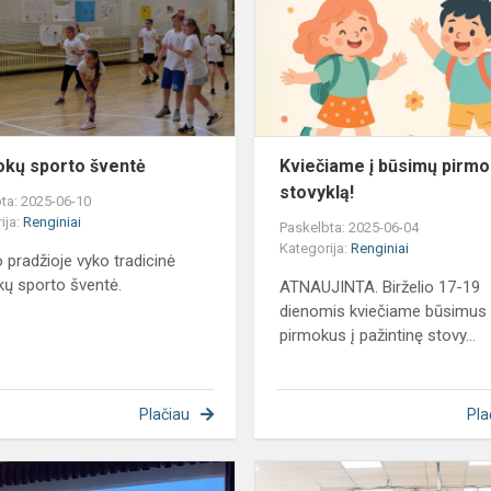
okų sporto šventė
Kviečiame į būsimų pirm
stovyklą!
ta: 2025-06-10
ija:
Renginiai
Paskelbta: 2025-06-04
Kategorija:
Renginiai
o pradžioje vyko tradicinė
kų sporto šventė.
ATNAUJINTA. Birželio 17-19
dienomis kviečiame būsimus
pirmokus į pažintinę stovy...
Plačiau
Pla
Muzikos