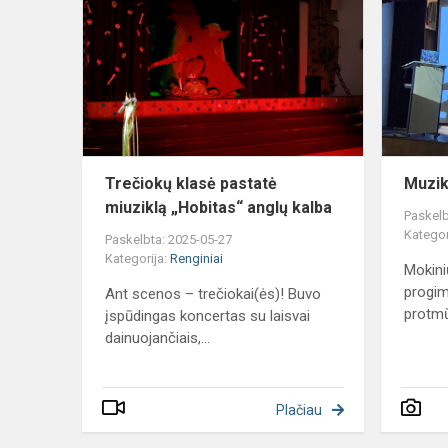
klasė
pastatė
miuziklą
„Hobitas“
anglų
kalba
Trečiokų klasė pastatė
Muzik
miuziklą „Hobitas“ anglų kalba
Paskelb
Kategor
Paskelbta: 2025-05-27
Kategorija:
Renginiai
Mokini
progim
Ant scenos – trečiokai(ės)! Buvo
protm
įspūdingas koncertas su laisvai
dainuojančiais,...
Plačiau