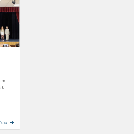
šventė
sios
ais
čiau