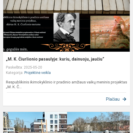
k
d
j
„M. K. Čiurlionio pasaulyje: kuriu, dainuoju, jaučiu“
Paskelbta: 2025-05-20
Kategorija:
Projektinė veikla
Respublikinis ikimokyklinio ir pradinio amžiaus vaikų meninis projektas
„M. K. Č...
Plačiau
S
e
į