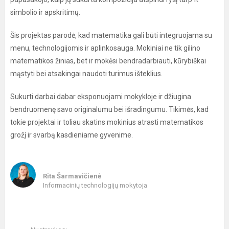
simbolio ir apskritimų.
Šis projektas parodė, kad matematika gali būti integruojama su
menu, technologijomis ir aplinkosauga. Mokiniai ne tik gilino
matematikos žinias, bet ir mokėsi bendradarbiauti, kūrybiškai
mąstyti bei atsakingai naudoti turimus išteklius.
Sukurti darbai dabar eksponuojami mokykloje ir džiugina
bendruomenę savo originalumu bei išradingumu. Tikimės, kad
tokie projektai ir toliau skatins mokinius atrasti matematikos
grožį ir svarbą kasdieniame gyvenime.
Rita Šarmavičienė
Informacinių technologijų mokytoja