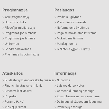
Progimnazija
Paslaugos
Apie progimnaziją
Pradinis ugdymas
Ugdymo aplinka
Visos dienos mokykla
Filosofija, misija, vizija
Neformalusis švietimas
Progimnazijos simboliai
Pagalba mokiniams ir tėvams
Progimnazijos himnas
Mokinių maitinimas
Uniformos
Patalpų nuoma
Bendradarbiavimas
Biblioteka =͟͟͞͞٩(๑☉ᴗ☉)੭ु⁾⁾
Priėmimas į progimnaziją
Ataskaitos
Informacija
Biudžeto vykdymo ataskaitų rinkiniai
Nuorodos
Finansinių ataskaitų rinkiniai
Laisvos darbo vietos
Lėšos veiklai viešinti
Asmens duomenų apsauga
Projektai
Konsultavimasis su visuomene
Parama (•̀ᴗ•́)و ̑̑
Dažniausiai užduodami klausimai
Viešieji pirkimai
Pranešėjų apsauga