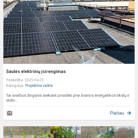
Saulės elektrinių įsirengimas
Paskelbta: 2025-04-23
Kategorija:
Projektinė veikla
Tai svarbus žingsnis siekiant prisidėti prie švarios energetikos tikslų ir
didin...
Plačiau
Ž
p