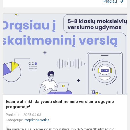
Plačiau
E
a
d
s
v
u
p
Esame atrinkti dalyvauti skaitmeninio verslumo ugdymo
programoje!
Paskelbta: 2025-04-03
Kategorija:
Projektinė veikla
Šią savaitę sulaukėme kvietimo dalyvauti 2025 metų Skaitmeninio