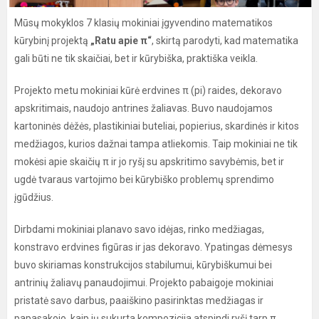
Mūsų mokyklos 7 klasių mokiniai įgyvendino matematikos
kūrybinį projektą
„Ratu apie π“
, skirtą parodyti, kad matematika
gali būti ne tik skaičiai, bet ir kūrybiška, praktiška veikla.
Projekto metu mokiniai kūrė erdvines π (pi) raides, dekoravo
apskritimais, naudojo antrines žaliavas. Buvo naudojamos
kartoninės dėžės, plastikiniai buteliai, popierius, skardinės ir kitos
medžiagos, kurios dažnai tampa atliekomis. Taip mokiniai ne tik
mokėsi apie skaičių π ir jo ryšį su apskritimo savybėmis, bet ir
ugdė tvaraus vartojimo bei kūrybiško problemų sprendimo
įgūdžius.
Dirbdami mokiniai planavo savo idėjas, rinko medžiagas,
konstravo erdvines figūras ir jas dekoravo. Ypatingas dėmesys
buvo skiriamas konstrukcijos stabilumui, kūrybiškumui bei
antrinių žaliavų panaudojimui. Projekto pabaigoje mokiniai
pristatė savo darbus, paaiškino pasirinktas medžiagas ir
papasakojo, kaip jų sukurta kompozicija atspindi ryšį tarp π