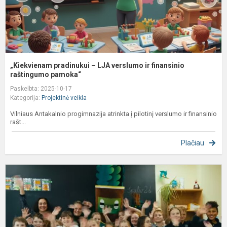
r
„Kiekvienam pradinukui – LJA verslumo ir finansinio
raštingumo pamoka“
Paskelbta: 2025-10-17
Kategorija:
Projektinė veikla
Vilniaus Antakalnio progimnazija atrinkta į pilotinį verslumo ir finansinio
rašt...
Plačiau
O
m
A
p