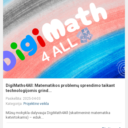
D
M
p
s
t
t
DigiMaths4All: Matematikos problemų sprendimo taikant
technologijomis grind...
Paskelbta: 2025-04-03
Kategorija:
Projektinė veikla
Mūsų mokykla dalyvauja DigiMath4All (skaitmeninė matematika
ketvirtokams) – eduk...