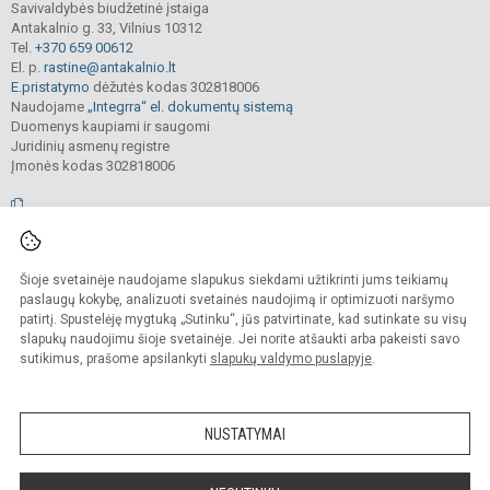
Savivaldybės biudžetinė įstaiga
Antakalnio g. 33, Vilnius 10312
Tel.
+370 659 00612
El. p.
rastine@antakalnio.lt
E.pristatymo
dėžutės kodas 302818006
Naudojame
„Integrra“ el. dokumentų sistemą
Duomenys kaupiami ir saugomi
Juridinių asmenų registre
Įmonės kodas 302818006
© 2026. Vilniaus Antakalnio progimnazija. Visos teisės saugomos.
Šioje svetainėje naudojame slapukus siekdami užtikrinti jums teikiamų
Kopijuoti, cituoti ar kitaip atvaizduoti internetinės svetainės turinį be raštiško
mokyklos vadovų sutikimo yra draudžiama.
paslaugų kokybę, analizuoti svetainės naudojimą ir optimizuoti naršymo
patirtį. Spustelėję mygtuką „Sutinku“, jūs patvirtinate, kad sutinkate su visų
Prieinamumo paraiška
Slapukų valdymas
slapukų naudojimu šioje svetainėje. Jei norite atšaukti arba pakeisti savo
sutikimus, prašome apsilankyti
slapukų valdymo puslapyje
.
Sumanus būdas atnaujinti
mokyklos interneto
svetainę
NUSTATYMAI