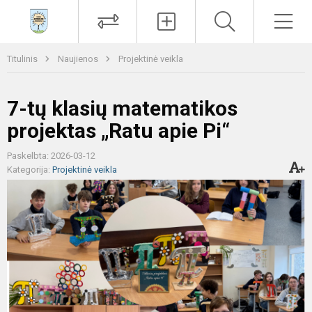
Paieška
Men
Titulinis
Naujienos
Projektinė veikla
7-tų klasių matematikos
projektas „Ratu apie Pi“
Paskelbta: 2026-03-12
Kategorija:
Projektinė veikla