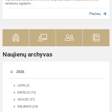
verslumo ugdymo...
Plačiau
Naujienų archyvas
2026
LIEPA (2)
BIRŽELIS (15)
GEGUŽĖ (37)
BALANDIS (24)