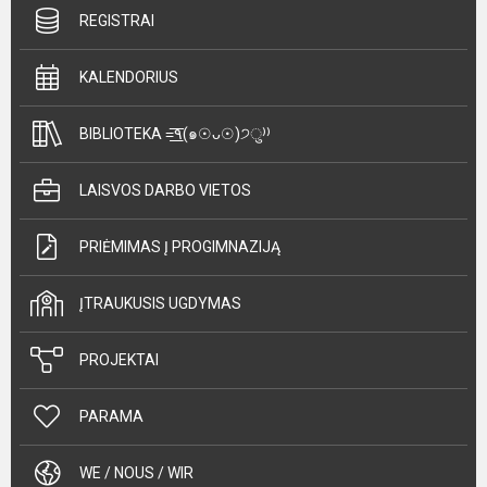
REGISTRAI
KALENDORIUS
BIBLIOTEKA =͟͟͞͞٩(๑☉ᴗ☉)੭ु⁾⁾
LAISVOS DARBO VIETOS
PRIĖMIMAS Į PROGIMNAZIJĄ
ĮTRAUKUSIS UGDYMAS
PROJEKTAI
PARAMA
WE / NOUS / WIR