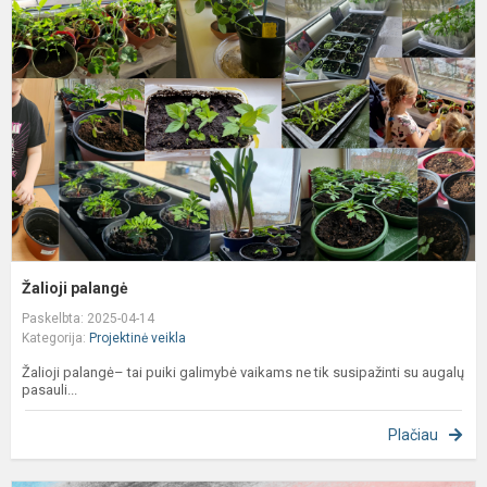
Žalioji palangė
Paskelbta: 2025-04-14
Kategorija:
Projektinė veikla
Žalioji palangė– tai puiki galimybė vaikams ne tik susipažinti su augalų
pasauli...
Plačiau