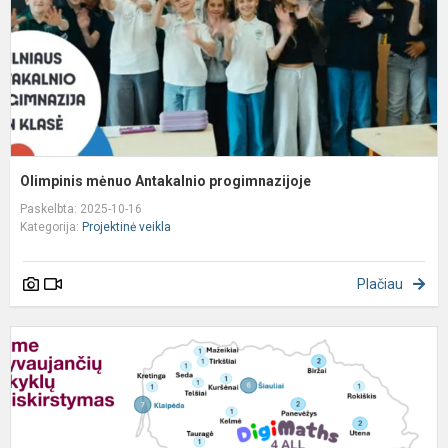
Olimpinis mėnuo Antakalnio progimnazijoje
Paskelbta: 2025-10-16
Kategorija:
Projektinė veikla
Plačiau
P
„
p
v