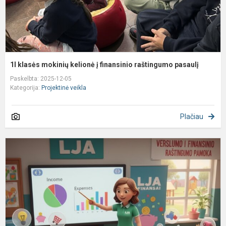
p
1l klasės mokinių kelionė į finansinio raštingumo pasaulį
Paskelbta: 2025-12-05
Kategorija:
Projektinė veikla
Plačiau
„
p
–
L
v
ir
f