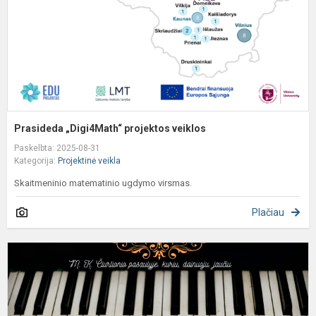
Prasideda „Digi4Math“ projektos veiklos
Paskelbta: 2025-08-31
Kategorija:
Projektinė veikla
Skaitmeninio matematinio ugdymo virsmas.
Plačiau
„
K
Č
p