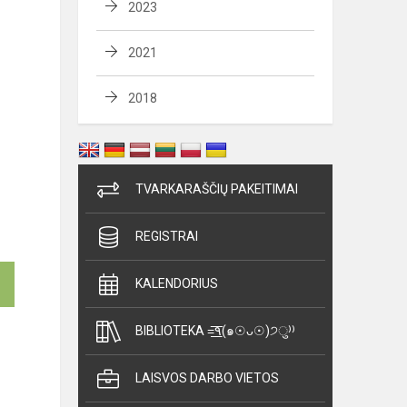
2023
2021
2018
TVARKARAŠČIŲ PAKEITIMAI
REGISTRAI
KALENDORIUS
BIBLIOTEKA =͟͟͞͞٩(๑☉ᴗ☉)੭ु⁾⁾
LAISVOS DARBO VIETOS