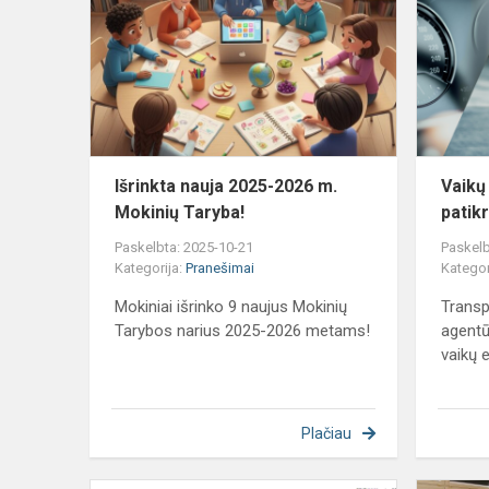
2025-
2026
m.
Mokinių
Taryba!
Išrinkta nauja 2025-2026 m.
Vaikų
Mokinių Taryba!
patik
Paskelbta: 2025-10-21
Paskelb
Kategorija:
Pranešimai
Kategor
Mokiniai išrinko 9 naujus Mokinių
Transp
Tarybos narius 2025-2026 metams!
agentū
vaikų 
Plačiau