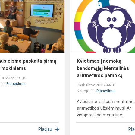
Saugaus
eismo
je
paskaita
pirmų
!
klasių
mokiniams
us eismo paskaita pirmų
Kvietimas į nemoką
ų mokiniams
bandomąjąj Mentalinės
aritmetikos pamoką
ta: 2025-09-16
ija:
Pranešimai
Paskelbta: 2025-09-16
Kategorija:
Pranešimai
Kviečiame vaikus į mentalinė
aritmetikos užsiėmimus! Ar
žinojote, kad mentalinė...
Plačiau
Pla