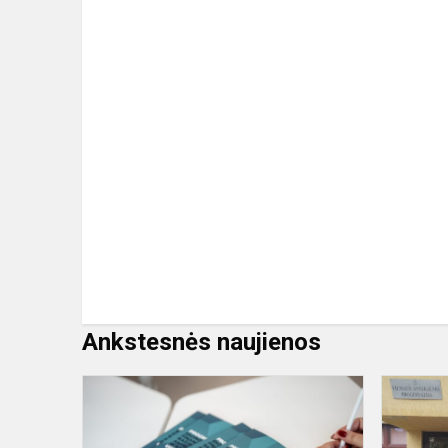
Ankstesnės naujienos
Nauja
pamoka
pradinukams