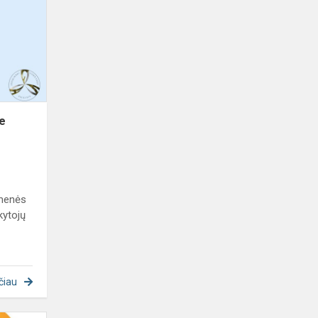
Vilniuje
„Skambantis
Ačiū“
je
omenės
kytojų
čiau