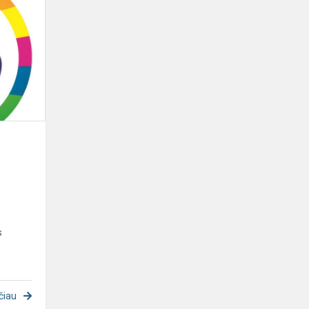
Kvietimas
į
nemoką
bandomąjąj
Mentalinės
aritmetikos
pamoką
s
čiau