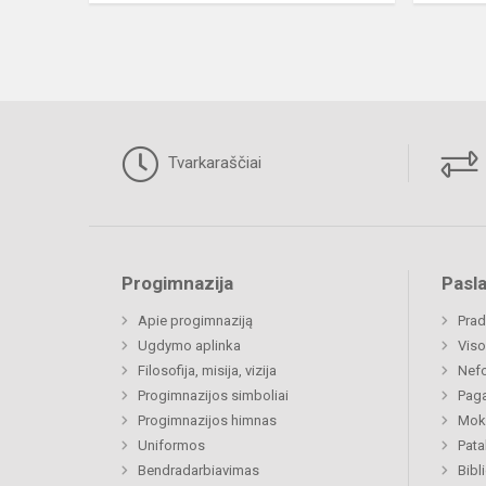
Tvarkaraščiai
Progimnazija
Pasl
Apie progimnaziją
Prad
Ugdymo aplinka
Viso
Filosofija, misija, vizija
Nefo
Progimnazijos simboliai
Paga
Progimnazijos himnas
Moki
Uniformos
Pat
Bendradarbiavimas