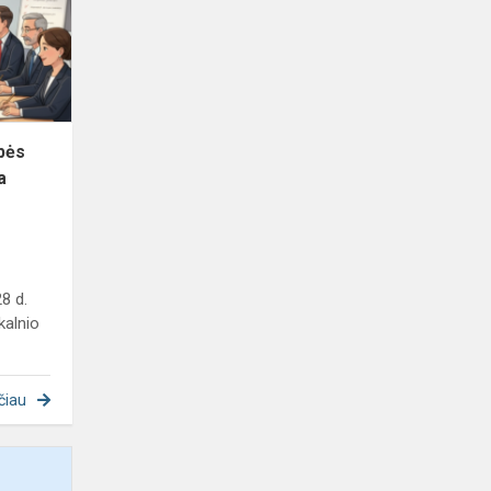
mero
potvarkiu
patvirtinta
pre...
ybės
a
8 d.
kalnio
čiau
Socialinė
iniciatyva