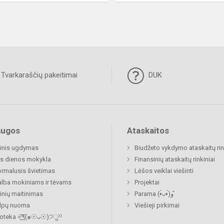
Tvarkaraščių pakeitimai
DUK
augos
Ataskaitos
inis ugdymas
Biudžeto vykdymo ataskaitų rin
s dienos mokykla
Finansinių ataskaitų rinkiniai
rmalusis švietimas
Lėšos veiklai viešinti
lba mokiniams ir tėvams
Projektai
nių maitinimas
Parama (•̀ᴗ•́)و ̑̑
alpų nuoma
Viešieji pirkimai
Biblioteka =͟͟͞͞٩(๑☉ᴗ☉)੭ु⁾⁾