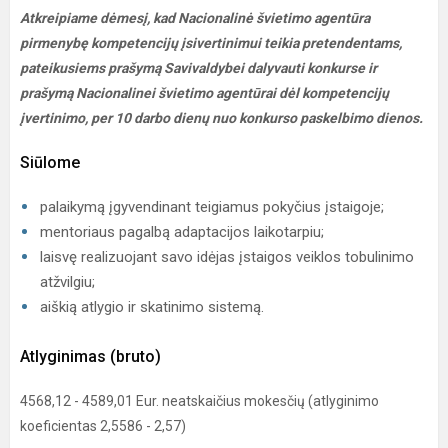
Atkreipiame dėmesį, kad Nacionalinė švietimo agentūra
pirmenybę kompetencijų įsivertinimui teikia pretendentams,
pateikusiems prašymą Savivaldybei dalyvauti konkurse ir
prašymą Nacionalinei švietimo agentūrai dėl kompetencijų
įvertinimo, per 10 darbo dienų nuo konkurso paskelbimo dienos.
Siūlome
palaikymą įgyvendinant teigiamus pokyčius įstaigoje;
mentoriaus pagalbą adaptacijos laikotarpiu;
laisvę realizuojant savo idėjas įstaigos veiklos tobulinimo
atžvilgiu;
aiškią atlygio ir skatinimo sistemą.
Atlyginimas (bruto)
4568,12 - 4589,01 Eur. neatskaičius mokesčių (atlyginimo
koeficientas 2,5586 - 2,57)