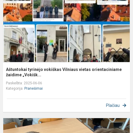
V
v
o
Aštuntokai tyrinėjo vokiškas Vilniaus vietas orientaciniame
žaidime „Vokišk...
Paskelbta: 2025-06-06
Kategorija:
Pranešimai
Plačiau
M
s