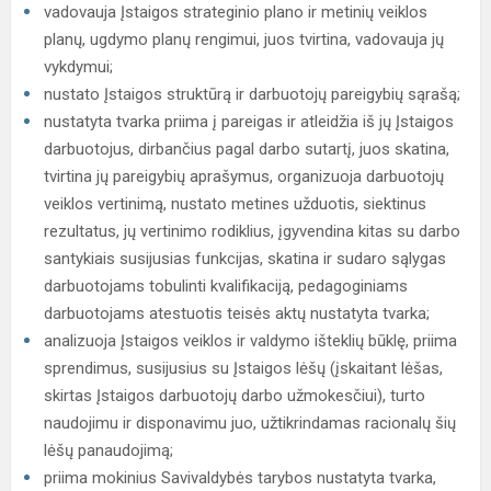
vadovauja Įstaigos strateginio plano ir metinių veiklos
planų, ugdymo planų rengimui, juos tvirtina, vadovauja jų
vykdymui;
nustato Įstaigos struktūrą ir darbuotojų pareigybių sąrašą;
nustatyta tvarka priima į pareigas ir atleidžia iš jų Įstaigos
darbuotojus, dirbančius pagal darbo sutartį, juos skatina,
tvirtina jų pareigybių aprašymus, organizuoja darbuotojų
veiklos vertinimą, nustato metines užduotis, siektinus
rezultatus, jų vertinimo rodiklius, įgyvendina kitas su darbo
santykiais susijusias funkcijas, skatina ir sudaro sąlygas
darbuotojams tobulinti kvalifikaciją, pedagoginiams
darbuotojams atestuotis teisės aktų nustatyta tvarka;
analizuoja Įstaigos veiklos ir valdymo išteklių būklę, priima
sprendimus, susijusius su Įstaigos lėšų (įskaitant lėšas,
skirtas Įstaigos darbuotojų darbo užmokesčiui), turto
naudojimu ir disponavimu juo, užtikrindamas racionalų šių
lėšų panaudojimą;
priima mokinius Savivaldybės tarybos nustatyta tvarka,