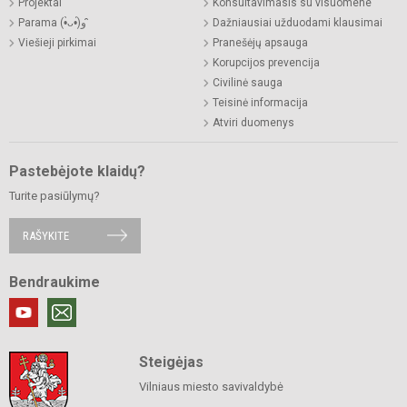
Projektai
Konsultavimasis su visuomene
Parama (•̀ᴗ•́)و ̑̑
Dažniausiai užduodami klausimai
Viešieji pirkimai
Pranešėjų apsauga
Korupcijos prevencija
Civilinė sauga
Teisinė informacija
Atviri duomenys
Pastebėjote klaidų?
Turite pasiūlymų?
RAŠYKITE
Bendraukime
Steigėjas
Vilniaus miesto savivaldybė