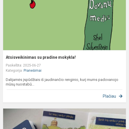
Atsisveikinimas su pradine mokykla!
Paskelbta: 2025-06-27
Kategorija:
Pranešimai
Dalijamės įspūdžiais iš jaudinančio renginio, kurį mums padovanojo
mūsų nuostabū...
Plačiau
M
s
s