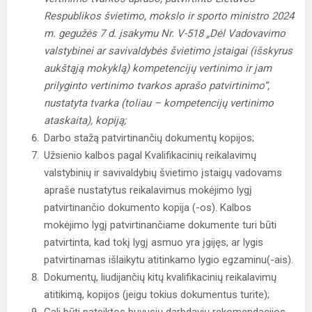
Respublikos švietimo, mokslo ir sporto ministro 2024
m. gegužės 7 d. įsakymu Nr. V-518 „Dėl Vadovavimo
valstybinei ar savivaldybės švietimo įstaigai (išskyrus
aukštąją mokyklą) kompetencijų vertinimo ir jam
prilyginto vertinimo tvarkos aprašo patvirtinimo“,
nustatyta tvarka (toliau – kompetencijų vertinimo
ataskaita), kopiją;
Darbo stažą patvirtinančių dokumentų kopijos;
Užsienio kalbos pagal Kvalifikacinių reikalavimų
valstybinių ir savivaldybių švietimo įstaigų vadovams
apraše nustatytus reikalavimus mokėjimo lygį
patvirtinančio dokumento kopija (-os). Kalbos
mokėjimo lygį patvirtinančiame dokumente turi būti
patvirtinta, kad tokį lygį asmuo yra įgijęs, ar lygis
patvirtinamas išlaikytu atitinkamo lygio egzaminu(-ais).
Dokumentų, liudijančių kitų kvalifikacinių reikalavimų
atitikimą, kopijos (jeigu tokius dokumentus turite);