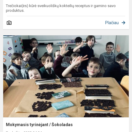
Trečiokai(ės) kūrė sveikuoliškų kokteilių receptus ir gamino savo
produktus.
Plačiau
M
t
/
Š
Mokymasis tyrinėjant / Šokoladas