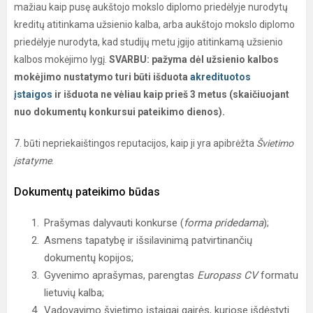
mažiau kaip pusę aukštojo mokslo diplomo priedėlyje nurodytų
kreditų atitinkama užsienio kalba, arba aukštojo mokslo diplomo
priedėlyje nurodyta, kad studijų metu įgijo atitinkamą užsienio
kalbos mokėjimo lygį.
SVARBU: pažyma dėl užsienio kalbos
mokėjimo nustatymo turi būti išduota
akredituotos
įstaigos
ir išduota ne vėliau kaip prieš 3 metus (skaičiuojant
nuo dokumentų konkursui pateikimo dienos).
7. būti nepriekaištingos reputacijos, kaip ji yra apibrėžta
Švietimo
įstatyme
.
Dokumentų pateikimo būdas
Prašymas dalyvauti konkurse (
forma pridedama
);
Asmens tapatybę ir išsilavinimą patvirtinančių
dokumentų kopijos;
Gyvenimo aprašymas, parengtas
Europass CV
formatu
lietuvių kalba;
Vadovavimo švietimo įstaigai gairės, kuriose išdėstyti