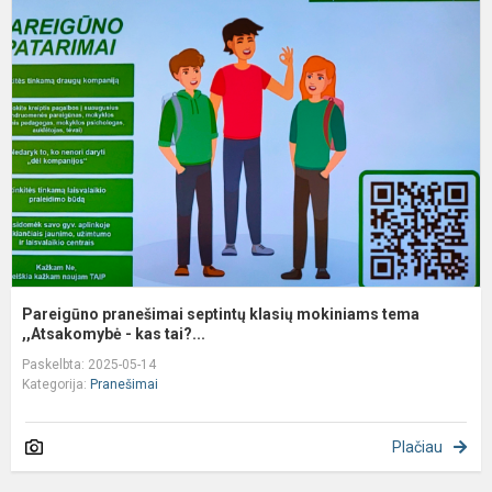
p
s
k
m
t
,,
Pareigūno pranešimai septintų klasių mokiniams tema
,,Atsakomybė - kas tai?...
Paskelbta: 2025-05-14
Kategorija:
Pranešimai
Plačiau