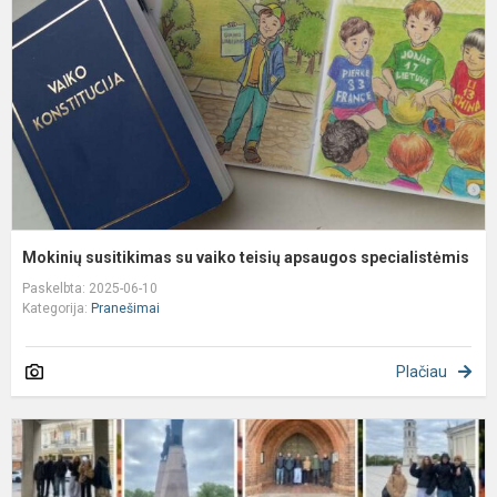
v
t
a
s
Mokinių susitikimas su vaiko teisių apsaugos specialistėmis
Paskelbta: 2025-06-10
Kategorija:
Pranešimai
Plačiau
A
t
v