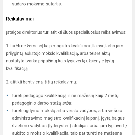
sudaro mokymo sutartis.
Reikalavimai
Įstaigos direktorius turi atitikti šiuos specialiuosius reikalavimus:
1. turėti ne žemesnį kaip magistro kvalifikacinį laipsnį arba jam
prilygintą aukštojo mokslo kvalifikaciją, arba teisės aktų
nustatyta tvarka pripažintą kaip lygiavertę užsienyje įgytą
kvalifikaciją;
2. atitikti bent vieną iš šių reikalavimų:
turėti pedagogo kvalifikaciją ir ne mažesnį kaip 2 metų
pedagoginio darbo stažą
arba
;
turėti ugdymo mokslų arba verslo vadybos, arba viešojo
administravimo magistro kvalifikacinį laipsnį, įgytą baigus
švietimo vadybos (lyderystės) studijas, arba jam lygiavertę
aukštojo mokslo kvalifikaciją, taip pat turėti ne mažesnę