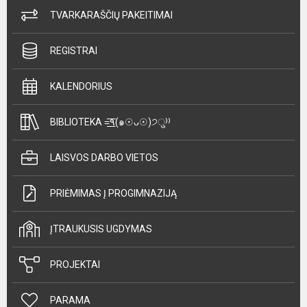
TVARKARAŠČIŲ PAKEITIMAI
REGISTRAI
KALENDORIUS
BIBLIOTEKA =͟͟͞͞٩(๑☉ᴗ☉)੭ु⁾⁾
LAISVOS DARBO VIETOS
PRIĖMIMAS Į PROGIMNAZIJĄ
ĮTRAUKUSIS UGDYMAS
PROJEKTAI
PARAMA