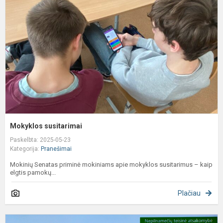
Mokyklos susitarimai
Paskelbta: 2025-05-23
Kategorija:
Pranešimai
Mokinių Senatas priminė mokiniams apie mokyklos susitarimus – kaip
elgtis pamokų...
Plačiau
P