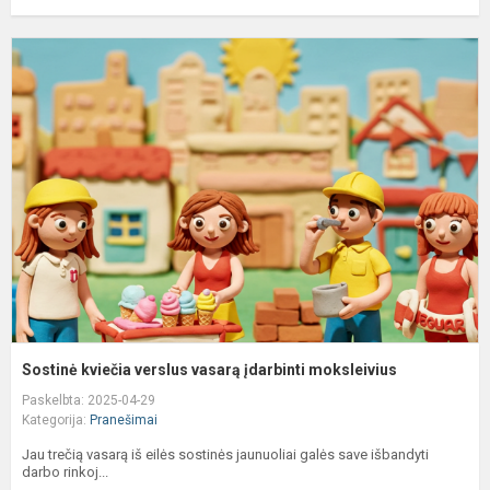
S
k
v
v
į
m
Sostinė kviečia verslus vasarą įdarbinti moksleivius
Paskelbta: 2025-04-29
Kategorija:
Pranešimai
Jau trečią vasarą iš eilės sostinės jaunuoliai galės save išbandyti
darbo rinkoj...