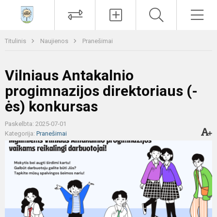
Paieška
Men
Titulinis
Naujienos
Pranešimai
Vilniaus Antakalnio
progimnazijos direktoriaus (-
ės) konkursas
Paskelbta: 2025-07-01
Kategorija:
Pranešimai