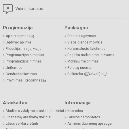
Vidinis kanalas
Progimnazija
Paslaugos
Apie progimnaziją
Pradinis ugdymas
Ugdymo aplinka
Visos dienos mokykla
Filosofija, misija, vizija
Neformalusis švietimas
Progimnazijos simboliai
Pagalba mokiniams ir tėvams
Progimnazijos himnas
Mokinių maitinimas
Uniformos
Patalpų nuoma
Bendradarbiavimas
Biblioteka =͟͟͞͞٩(๑☉ᴗ☉)੭ु⁾⁾
Priėmimas į progimnaziją
Ataskaitos
Informacija
Biudžeto vykdymo ataskaitų rinkiniai
Nuorodos
Finansinių ataskaitų rinkiniai
Laisvos darbo vietos
Lėšos veiklai viešinti
Asmens duomenų apsauga