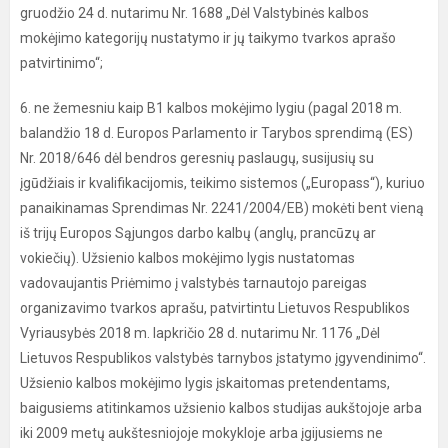
gruodžio 24 d. nutarimu Nr. 1688 „Dėl Valstybinės kalbos
mokėjimo kategorijų nustatymo ir jų taikymo tvarkos aprašo
patvirtinimo“;
6. ne žemesniu kaip B1 kalbos mokėjimo lygiu (pagal 2018 m.
balandžio 18 d. Europos Parlamento ir Tarybos sprendimą (ES)
Nr. 2018/646 dėl bendros geresnių paslaugų, susijusių su
įgūdžiais ir kvalifikacijomis, teikimo sistemos („Europass“), kuriuo
panaikinamas Sprendimas Nr. 2241/2004/EB) mokėti bent vieną
iš trijų Europos Sąjungos darbo kalbų (anglų, prancūzų ar
vokiečių). Užsienio kalbos mokėjimo lygis nustatomas
vadovaujantis Priėmimo į valstybės tarnautojo pareigas
organizavimo tvarkos aprašu, patvirtintu Lietuvos Respublikos
Vyriausybės 2018 m. lapkričio 28 d. nutarimu Nr. 1176 „Dėl
Lietuvos Respublikos valstybės tarnybos įstatymo įgyvendinimo“.
Užsienio kalbos mokėjimo lygis įskaitomas pretendentams,
baigusiems atitinkamos užsienio kalbos studijas aukštojoje arba
iki 2009 metų aukštesniojoje mokykloje arba įgijusiems ne