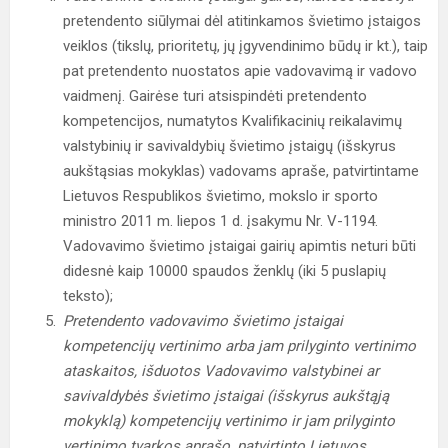
pretendento siūlymai dėl atitinkamos švietimo įstaigos
veiklos (tikslų, prioritetų, jų įgyvendinimo būdų ir kt.), taip
pat pretendento nuostatos apie vadovavimą ir vadovo
vaidmenį. Gairėse turi atsispindėti pretendento
kompetencijos, numatytos Kvalifikacinių reikalavimų
valstybinių ir savivaldybių švietimo įstaigų (išskyrus
aukštąsias mokyklas) vadovams apraše, patvirtintame
Lietuvos Respublikos švietimo, mokslo ir sporto
ministro 2011 m. liepos 1 d. įsakymu Nr. V-1194.
Vadovavimo švietimo įstaigai gairių apimtis neturi būti
didesnė kaip 10000 spaudos ženklų (iki 5 puslapių
teksto);
Pretendento vadovavimo švietimo įstaigai
kompetencijų vertinimo arba jam prilyginto vertinimo
ataskaitos, išduotos Vadovavimo valstybinei ar
savivaldybės švietimo įstaigai (išskyrus aukštąją
mokyklą) kompetencijų vertinimo ir jam prilyginto
vertinimo tvarkos aprašo, patvirtinto Lietuvos