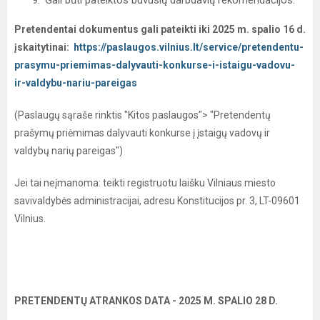
Gali būti pateiktos buvusių darbdavių rekomendacijos.
Pretendentai dokumentus gali pateikti iki 2025 m. spalio 16 d.
įskaitytinai:
https://paslaugos.vilnius.lt/service/pretendentu-
prasymu-priemimas-dalyvauti-konkurse-i-istaigu-vadovu-
ir-valdybu-nariu-pareigas
(Paslaugų sąraše rinktis "Kitos paslaugos"> "Pretendentų
prašymų priėmimas dalyvauti konkurse į įstaigų vadovų ir
valdybų narių pareigas")
Jei tai neįmanoma: teikti registruotu laišku Vilniaus miesto
savivaldybės administracijai, adresu Konstitucijos pr. 3, LT-09601
Vilnius.
PRETENDENTŲ ATRANKOS DATA - 2025 M. SPALIO 28 D.