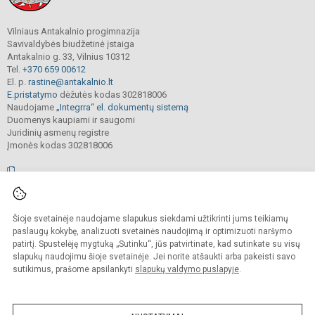
Vilniaus Antakalnio progimnazija
Savivaldybės biudžetinė įstaiga
Antakalnio g. 33, Vilnius 10312
Tel.
+370 659 00612
El. p.
rastine@antakalnio.lt
E.pristatymo
dėžutės kodas 302818006
Naudojame
„Integrra“ el. dokumentų sistemą
Duomenys kaupiami ir saugomi
Juridinių asmenų registre
Įmonės kodas 302818006
© 2026. Vilniaus Antakalnio progimnazija. Visos teisės saugomos.
Šioje svetainėje naudojame slapukus siekdami užtikrinti jums teikiamų
Kopijuoti, cituoti ar kitaip atvaizduoti internetinės svetainės turinį be raštiško
mokyklos vadovų sutikimo yra draudžiama.
paslaugų kokybę, analizuoti svetainės naudojimą ir optimizuoti naršymo
patirtį. Spustelėję mygtuką „Sutinku“, jūs patvirtinate, kad sutinkate su visų
Prieinamumo paraiška
Slapukų valdymas
slapukų naudojimu šioje svetainėje. Jei norite atšaukti arba pakeisti savo
sutikimus, prašome apsilankyti
slapukų valdymo puslapyje
.
Sumanus būdas atnaujinti
mokyklos interneto
svetainę