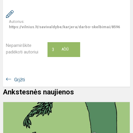
Autorius:
https://vilnius.lt/savivaldybe/karjera/darbo-skelbimai/8596
Nepamirškite
3
AČIŪ
padėkoti autoriui
Grįžti
Ankstesnės naujienos
A
s
p
m