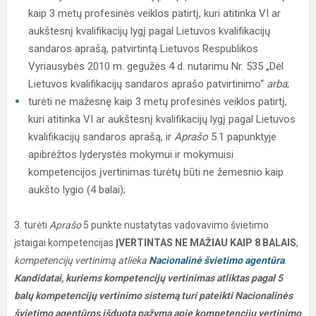
kaip 3 metų profesinės veiklos patirtį, kuri atitinka VI ar
aukštesnį kvalifikacijų lygį pagal Lietuvos kvalifikacijų
sandaros aprašą, patvirtintą Lietuvos Respublikos
Vyriausybės 2010 m. gegužės 4 d. nutarimu Nr. 535 „Dėl
Lietuvos kvalifikacijų sandaros aprašo patvirtinimo“
arba
;
turėti ne mažesnę kaip 3 metų profesinės veiklos patirtį,
kuri atitinka VI ar aukštesnį kvalifikacijų lygį pagal Lietuvos
kvalifikacijų sandaros aprašą, ir
Aprašo
5.1 papunktyje
apibrėžtos lyderystės mokymui ir mokymuisi
kompetencijos įvertinimas turėtų būti ne žemesnio kaip
aukšto lygio (4 balai);
3. turėti
Aprašo
5 punkte nustatytas vadovavimo švietimo
įstaigai kompetencijas
ĮVERTINTAS NE MAŽIAU KAIP 8 BALAIS
,
kompetencijų vertinimą atlieka
Nacionalinė švietimo agentūra
.
Kandidatai, kuriems kompetencijų vertinimas atliktas pagal 5
balų kompetencijų vertinimo sistemą turi pateikti Nacionalinės
švietimo agentūros išduotą pažymą apie kompetencijų vertinimo