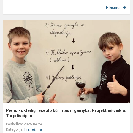
Plačiau
P
k
r
k
ir
g
P
ve
Pieno kokteilių recepto kūrimas ir gamyba. Projektinė veikla.
Tarpdisciplin...
Paskelbta: 2025-04-24
Kategorija:
Pranešimai