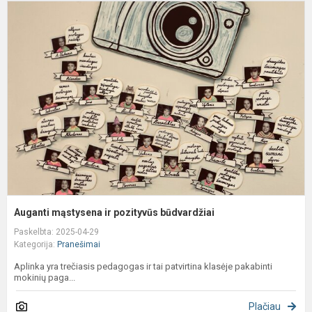
A
m
ir
p
b
Auganti mąstysena ir pozityvūs būdvardžiai
Paskelbta: 2025-04-29
Kategorija:
Pranešimai
Aplinka yra trečiasis pedagogas ir tai patvirtina klasėje pakabinti
mokinių paga...
Plačiau