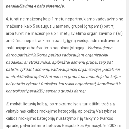
perskaičiavimą 4 balų sistemoje.
4. turėti ne mažesnę kaip 1 metų nepertraukiamo vadovavimo ne
mažesnei kaip 5 suaugusių asmenų grupei (grupėms) patirtį
arba turėti ne mažesnę kaip 1 metų švietimo organizavimo ir (ar)
priežiūros nepertraukiamą patirtį, įgytą viešojo administravimo
institucijoje arba švietimo pagalbos įstaigoje.
Vadovaujamo
darbo patirtimi laikoma patirtis vadovaujant organizacijai,
padaliniui ar struktūriškai apibrėžtai asmenų grupei, taip pat
patirtis vykdant asmenų, vadovaujančių organizacijai, padaliniui
ar struktūriškai apibrėžtai asmenų grupei, pavaduotojo funkcijas
bei patirtis vykdant funkcijas, kai reikia organizuoti, koordinuoti ir
kontroliuoti pavaldžių asmenų grupės darbą;
5.
mokėti lietuvių kalbą, jos mokėjimo lygis turi atitikti trečiąją
valstybinės kalbos mokėjimo kategoriją, apibrėžtą Valstybinės
kalbos mokėjimo kategorijų nustatymo ir jų taikymo tvarkos
apraše, patvirtintame Lietuvos Respublikos Vyriausybės 2003 m.