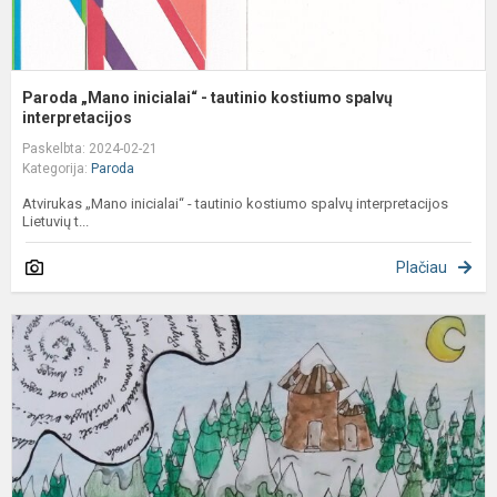
Paroda „Mano inicialai“ - tautinio kostiumo spalvų
interpretacijos
Paskelbta: 2024-02-21
Kategorija:
Paroda
Atvirukas „Mano inicialai“ - tautinio kostiumo spalvų interpretacijos
Lietuvių t...
Plačiau
P
,
k
į
ku