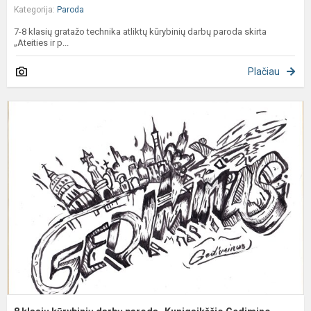
Kategorija:
Paroda
7-8 klasių gratažo technika atliktų kūrybinių darbų paroda skirta
„Ateities ir p...
Plačiau
8
k
k
d
p
„
G
e