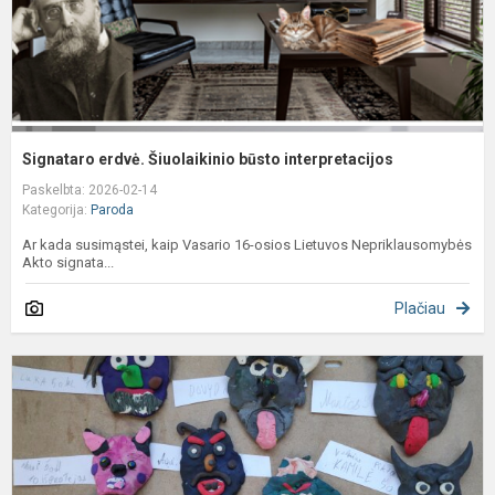
Signataro erdvė. Šiuolaikinio būsto interpretacijos
Paskelbta: 2026-02-14
Kategorija:
Paroda
Ar kada susimąstei, kaip Vasario 16-osios Lietuvos Nepriklausomybės
Akto signata...
Plačiau
U
k
k