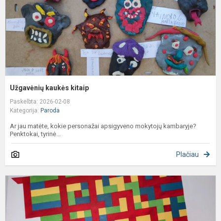
Užgavėnių kaukės kitaip
Paskelbta: 2026-02-08
Kategorija:
Paroda
Ar jau matėte, kokie personažai apsigyveno mokytojų kambaryje?
Penktokai, tyrinė...
Plačiau
J
1
5
k