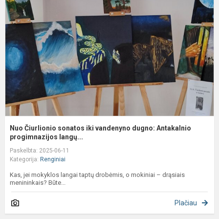
s
ik
v
d
A
p
Nuo Čiurlionio sonatos iki vandenyno dugno: Antakalnio
progimnazijos langų...
Paskelbta: 2025-06-11
Kategorija:
Renginiai
Kas, jei mokyklos langai taptų drobėmis, o mokiniai – drąsiais
menininkais? Būte...
Plačiau