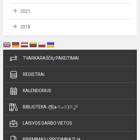
2021
2018
TVARKARAŠČIŲ PAKEITIMAI
REGISTRAI
KALENDORIUS
BIBLIOTEKA =͟͟͞͞٩(๑☉ᴗ☉)੭ु⁾⁾
LAISVOS DARBO VIETOS
PRIĖMIMAS Į PROGIMNAZIJĄ