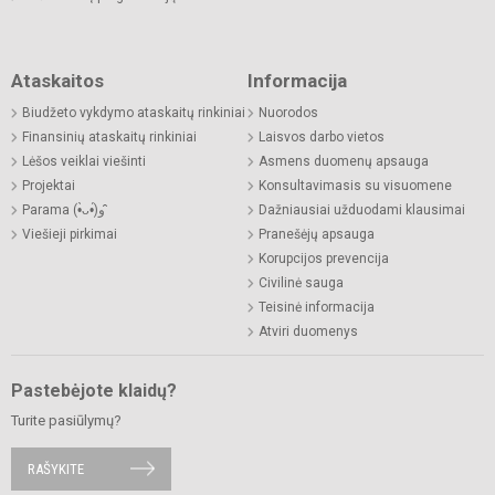
Ataskaitos
Informacija
Biudžeto vykdymo ataskaitų rinkiniai
Nuorodos
Finansinių ataskaitų rinkiniai
Laisvos darbo vietos
Lėšos veiklai viešinti
Asmens duomenų apsauga
Projektai
Konsultavimasis su visuomene
Parama (•̀ᴗ•́)و ̑̑
Dažniausiai užduodami klausimai
Viešieji pirkimai
Pranešėjų apsauga
Korupcijos prevencija
Civilinė sauga
Teisinė informacija
Atviri duomenys
Pastebėjote klaidų?
Turite pasiūlymų?
RAŠYKITE