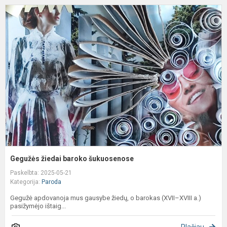
G
ž
b
š
Gegužės žiedai baroko šukuosenose
Paskelbta: 2025-05-21
Kategorija:
Paroda
Gegužė apdovanoja mus gausybe žiedų, o barokas (XVII–XVIII a.)
pasižymėjo ištaig...