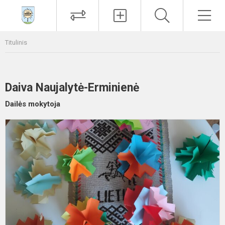
Paieška
Men
Titulinis
Daiva Naujalytė-Erminienė
Dailės mokytoja
N
s
ik
s
m
d
M
d