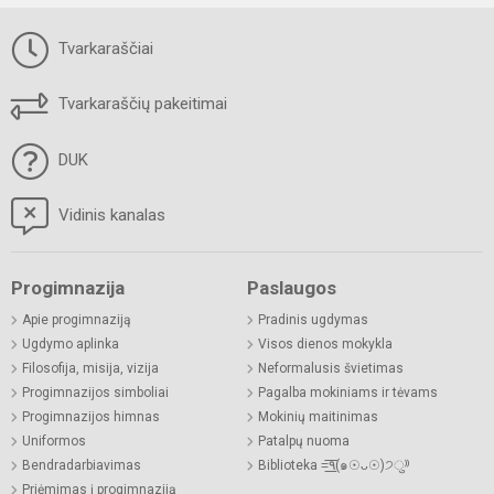
Tvarkaraščiai
Tvarkaraščių pakeitimai
DUK
Vidinis kanalas
Progimnazija
Paslaugos
Apie progimnaziją
Pradinis ugdymas
Ugdymo aplinka
Visos dienos mokykla
Filosofija, misija, vizija
Neformalusis švietimas
Progimnazijos simboliai
Pagalba mokiniams ir tėvams
Progimnazijos himnas
Mokinių maitinimas
Uniformos
Patalpų nuoma
Bendradarbiavimas
Biblioteka =͟͟͞͞٩(๑☉ᴗ☉)੭ु⁾⁾
Priėmimas į progimnaziją