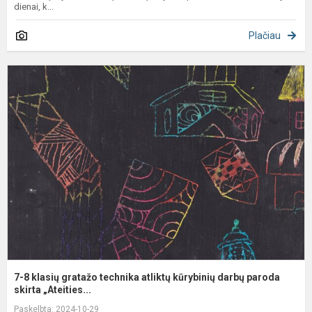
dienai, k...
Plačiau
7
8
k
g
t
a
k
d
p
7-8 klasių gratažo technika atliktų kūrybinių darbų paroda
skirta „Ateities...
Paskelbta: 2024-10-29