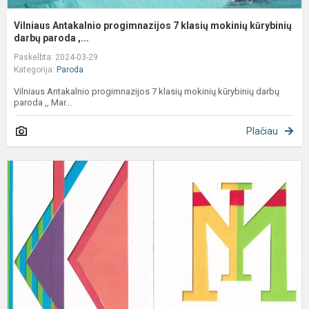
Vilniaus Antakalnio progimnazijos 7 klasių mokinių kūrybinių
darbų paroda ,...
Paskelbta: 2024-03-29
Kategorija:
Paroda
Vilniaus Antakalnio progimnazijos 7 klasių mokinių kūrybinių darbų
paroda ,, Mar...
Plačiau
P
„
i
-
t
k
s
i