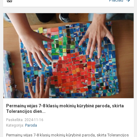
Plačiau
P
v
7
8
k
m
k
p
s
T.
Permainų vėjas 7-8 klasių mokinių kūrybinė paroda, skirta
Tolerancijos dien...
Paskelbta: 2024-11-16
Kategorija:
Paroda
Permainų vėjas 7-8 klasių mokinių kūrybinė paroda, skirta Tolerancijos