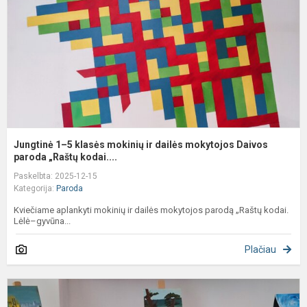
m
ir
d
m
D
p
Jungtinė 1–5 klasės mokinių ir dailės mokytojos Daivos
paroda „Raštų kodai....
Paskelbta: 2025-12-15
Kategorija:
Paroda
Kviečiame aplankyti mokinių ir dailės mokytojos parodą „Raštų kodai.
Lėlė–gyvūna...
Plačiau
N
Č