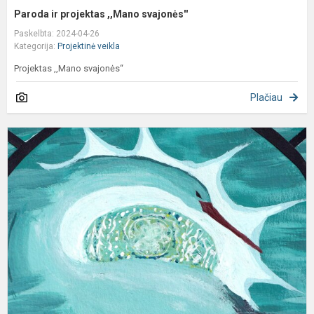
Paroda ir projektas ,,Mano svajonės''
Paskelbta: 2024-04-26
Kategorija:
Projektinė veikla
Projektas ,,Mano svajonės‘‘
Plačiau
V
A
p
7
k
m
k