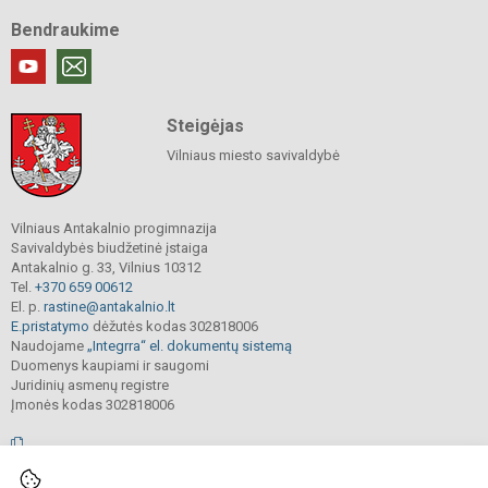
Bendraukime
Steigėjas
Vilniaus miesto savivaldybė
Vilniaus Antakalnio progimnazija
Savivaldybės biudžetinė įstaiga
Antakalnio g. 33, Vilnius 10312
Tel.
+370 659 00612
El. p.
rastine@antakalnio.lt
E.pristatymo
dėžutės kodas 302818006
Naudojame
„Integrra“ el. dokumentų sistemą
Duomenys kaupiami ir saugomi
Juridinių asmenų registre
Įmonės kodas 302818006