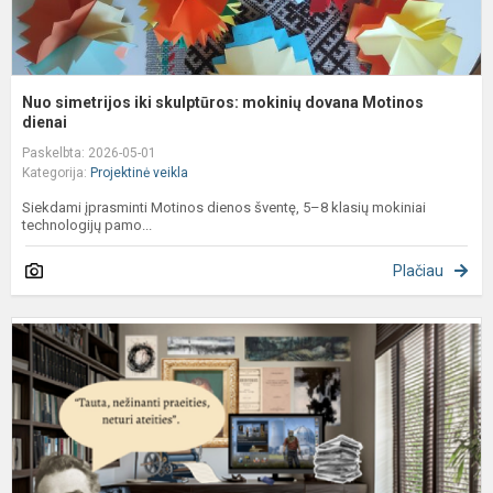
Nuo simetrijos iki skulptūros: mokinių dovana Motinos
dienai
Paskelbta: 2026-05-01
Kategorija:
Projektinė veikla
Siekdami įprasminti Motinos dienos šventę, 5–8 klasių mokiniai
technologijų pamo...
Plačiau
S
e
Š
b
i