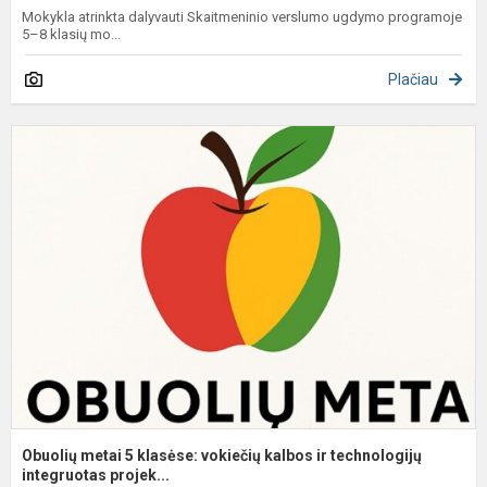
Mokykla atrinkta dalyvauti Skaitmeninio verslumo ugdymo programoje
5–8 klasių mo...
Plačiau
O
m
5
k
v
k
ir
t
in
Obuolių metai 5 klasėse: vokiečių kalbos ir technologijų
integruotas projek...