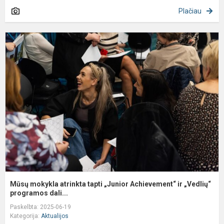
Plačiau
M
m
a
t
„
A
ir
„
Mūsų mokykla atrinkta tapti „Junior Achievement“ ir „Vedlių“
programos dali...
Paskelbta: 2025-06-19
Kategorija:
Aktualijos