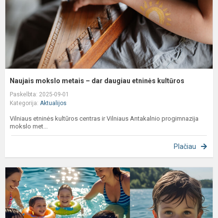
e
k
Naujais mokslo metais – dar daugiau etninės kultūros
Paskelbta: 2025-09-01
Kategorija:
Aktualijos
Vilniaus etninės kultūros centras ir Vilniaus Antakalnio progimnazija
mokslo met...
Plačiau
B
s
p
v