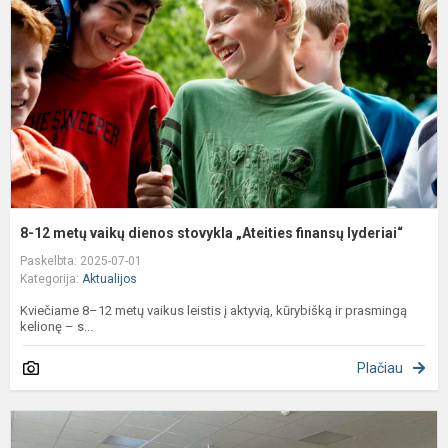
v
d
s
„
f
l
8-12 metų vaikų dienos stovykla „Ateities finansų lyderiai“
Paskelbta: 2025-07-01
Kategorija:
Aktualijos
Kviečiame 8–12 metų vaikus leistis į aktyvią, kūrybišką ir prasmingą
kelionę – s...
Plačiau
M
p