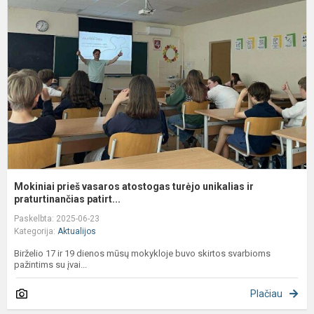
v
a
t
u
ir
pr
Mokiniai prieš vasaros atostogas turėjo unikalias ir
praturtinančias patirt...
Paskelbta: 2025-06-23
Kategorija:
Aktualijos
Birželio 17 ir 19 dienos mūsų mokykloje buvo skirtos svarbioms
pažintims su įvai...
Plačiau