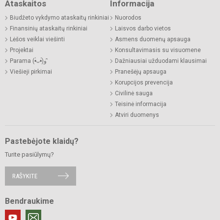
Ataskaitos
Informacija
Biudžeto vykdymo ataskaitų rinkiniai
Nuorodos
Finansinių ataskaitų rinkiniai
Laisvos darbo vietos
Lėšos veiklai viešinti
Asmens duomenų apsauga
Projektai
Konsultavimasis su visuomene
Parama (•̀ᴗ•́)و ̑̑
Dažniausiai užduodami klausimai
Viešieji pirkimai
Pranešėjų apsauga
Korupcijos prevencija
Civilinė sauga
Teisinė informacija
Atviri duomenys
Pastebėjote klaidų?
Turite pasiūlymų?
RAŠYKITE
Bendraukime