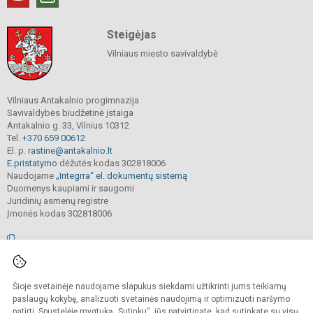
Steigėjas
Vilniaus miesto savivaldybė
Vilniaus Antakalnio progimnazija
Savivaldybės biudžetinė įstaiga
Antakalnio g. 33, Vilnius 10312
Tel.
+370 659 00612
El. p.
rastine@antakalnio.lt
E.pristatymo
dėžutės kodas 302818006
Naudojame
„Integrra“ el. dokumentų sistemą
Duomenys kaupiami ir saugomi
Juridinių asmenų registre
Įmonės kodas 302818006
© 2026. Vilniaus Antakalnio progimnazija. Visos teisės saugomos.
Šioje svetainėje naudojame slapukus siekdami užtikrinti jums teikiamų
Kopijuoti, cituoti ar kitaip atvaizduoti internetinės svetainės turinį be raštiško
mokyklos vadovų sutikimo yra draudžiama.
paslaugų kokybę, analizuoti svetainės naudojimą ir optimizuoti naršymo
patirtį. Spustelėję mygtuką „Sutinku“, jūs patvirtinate, kad sutinkate su visų