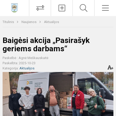
Paieška
Men
Titulinis
Naujienos
Aktualijos
Baigėsi akcija „Pasirašyk
geriems darbams“
Paskelbė : Agnė Meškauskaitė
Paskelbta: 2025-10-23
Kategorija:
Aktualijos