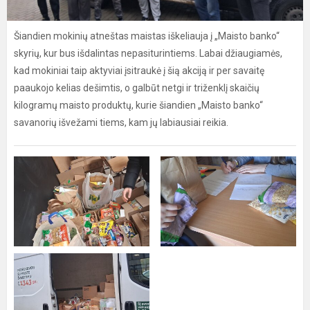
Šiandien mokinių atneštas maistas iškeliauja į „Maisto banko“
skyrių, kur bus išdalintas nepasiturintiems. Labai džiaugiamės,
kad mokiniai taip aktyviai įsitraukė į šią akciją ir per savaitę
paaukojo kelias dešimtis, o galbūt netgi ir triženklį skaičių
kilogramų maisto produktų, kurie šiandien „Maisto banko“
savanorių išvežami tiems, kam jų labiausiai reikia.