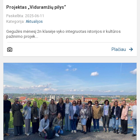
Projektas „Viduramžių pilys“
Paskelbta: 2025-06-11
Kategorija:
Aktualijos
Gegužės mėnesį 2n klasėje vyko integruotas istorijos ir kultūros
pažinimo projek...
Plačiau
M
m
d
t
„
P
C