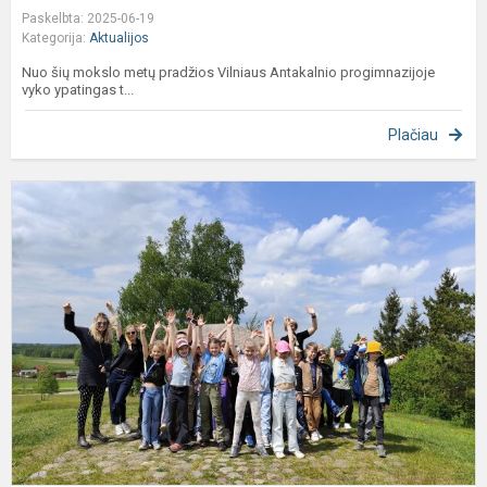
Paskelbta: 2025-06-19
Kategorija:
Aktualijos
Nuo šių mokslo metų pradžios Vilniaus Antakalnio progimnazijoje
vyko ypatingas t...
Plačiau
P
„
p