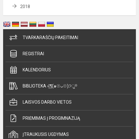
2018
TVARKARAŠČIŲ PAKEITIMAI
REGISTRAI
KALENDORIUS
BIBLIOTEKA =͟͟͞͞٩(๑☉ᴗ☉)੭ु⁾⁾
LAISVOS DARBO VIETOS
PRIĖMIMAS Į PROGIMNAZIJĄ
ĮTRAUKUSIS UGDYMAS