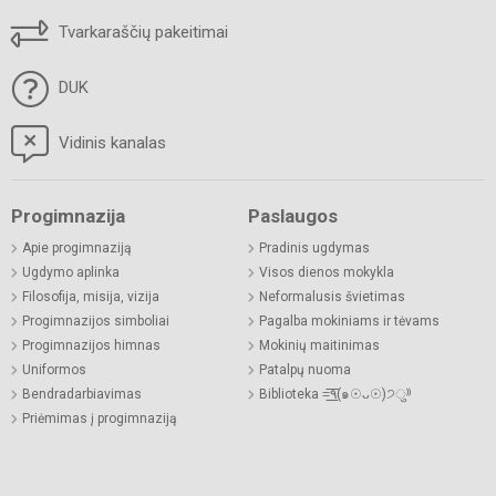
Tvarkaraščių pakeitimai
DUK
Vidinis kanalas
Progimnazija
Paslaugos
Apie progimnaziją
Pradinis ugdymas
Ugdymo aplinka
Visos dienos mokykla
Filosofija, misija, vizija
Neformalusis švietimas
Progimnazijos simboliai
Pagalba mokiniams ir tėvams
Progimnazijos himnas
Mokinių maitinimas
Uniformos
Patalpų nuoma
Bendradarbiavimas
Biblioteka =͟͟͞͞٩(๑☉ᴗ☉)੭ु⁾⁾
Priėmimas į progimnaziją