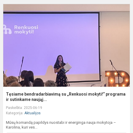
T
b
s
„
m
p
ir.
Tęsiame bendradarbiavimą su „Renkuosi mokyti!“ programa
ir sutinkame naująj...
Paskelbta: 2025-06-19
Kategorija:
Aktualijos
Mūsų komandą papildys nuostabi ir energinga nauja mokytoja –
Karolina, kuri ves...