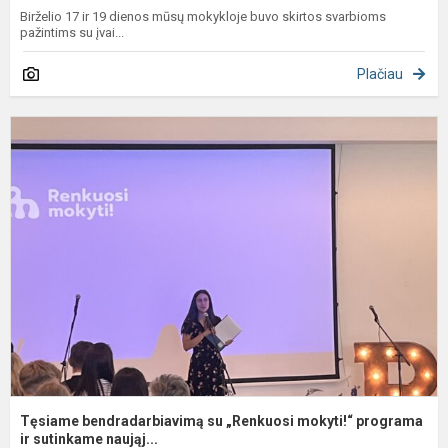
Birželio 17 ir 19 dienos mūsų mokykloje buvo skirtos svarbioms
pažintims su įvai...
Plačiau
T
b
s
„
m
p
ir.
Tęsiame bendradarbiavimą su „Renkuosi mokyti!“ programa
ir sutinkame naująj...