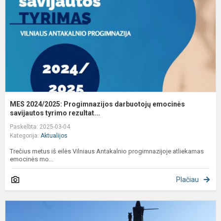
e
s
MES 2024/2025: Progimnazijos darbuotojų emocinės
savijautos tyrimo rezultat...
Paskelbta: 2025-03-04
Kategorija:
Aktualijos
Trečius metus iš eilės Vilniaus Antakalnio progimnazijoje atliekamas
emocinės mo...
Plačiau
A
p