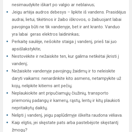
nesimaudykite iškart po valgio ar neblaivus;
Jeigu artėja audros debesys – lipkite iš vandens. Prasidėjus
audrai, lietui, tikėtinos ir žaibo iškrovos, o žaibuojant labai
pavojinga būti ne tik vandenyje, bet ir ant kranto. Vanduo
yra labai geras elektros laidininkas;
Perkaitę saulėje, nešokite staiga į vandenį, prieš tai juo
apsišlakstykite;
Nestovėkite ir nežaiskite ten, kur galima netikėtai įkristi į
vandenį;
Nežaiskite vandenyje pavojingų žaidimų ir to neleiskite
daryti vaikams: nenardinkite kito asmens, netampykite už
kojų, nelipkite kitiems ant pečių;
Neplaukiokite ant pripučiamųjų čiužinių, transporto
priemonių padangų ir kamerų, rąstų, lentų ir kitų plaukioti
nepritaikytų daiktų;
Nelipti į vandenį, jeigu paplūdimyje iškelta raudona vėliava.
Kaip elgtis, jei skęstate pats arba pastebėjote skęstantį
žmogų?