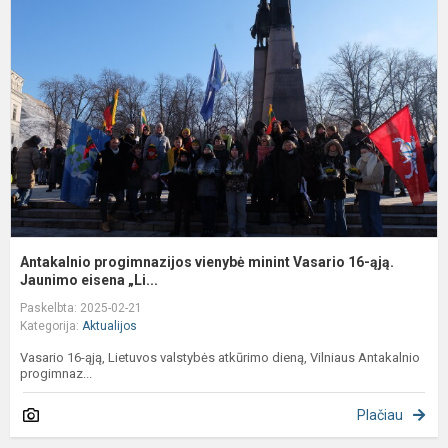
v
m
V
1
ą
Ja
Antakalnio progimnazijos vienybė minint Vasario 16-ąją.
Jaunimo eisena „Li...
Paskelbta: 2025-02-21
Kategorija:
Aktualijos
Vasario 16-ąją, Lietuvos valstybės atkūrimo dieną, Vilniaus Antakalnio
progimnaz...
Plačiau