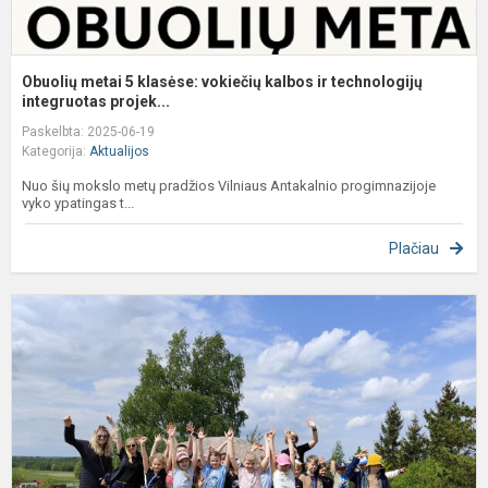
Obuolių metai 5 klasėse: vokiečių kalbos ir technologijų
integruotas projek...
Paskelbta: 2025-06-19
Kategorija:
Aktualijos
Nuo šių mokslo metų pradžios Vilniaus Antakalnio progimnazijoje
vyko ypatingas t...
Plačiau
P
„
p