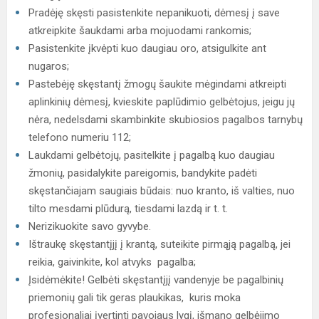
Pradėję skęsti pasistenkite nepanikuoti, dėmesį į save
atkreipkite šaukdami arba mojuodami rankomis;
Pasistenkite įkvėpti kuo daugiau oro, atsigulkite ant
nugaros;
Pastebėję skęstantį žmogų šaukite mėgindami atkreipti
aplinkinių dėmesį, kvieskite paplūdimio gelbėtojus, jeigu jų
nėra, nedelsdami skambinkite skubiosios pagalbos tarnybų
telefono numeriu 112;
Laukdami gelbėtojų, pasitelkite į pagalbą kuo daugiau
žmonių, pasidalykite pareigomis, bandykite padėti
skęstančiajam saugiais būdais: nuo kranto, iš valties, nuo
tilto mesdami plūdurą, tiesdami lazdą ir t. t.
Nerizikuokite savo gyvybe.
Ištraukę skęstantįjį į krantą, suteikite pirmąją pagalbą, jei
reikia, gaivinkite, kol atvyks pagalba;
Įsidėmėkite! Gelbėti skęstantįjį vandenyje be pagalbinių
priemonių gali tik geras plaukikas, kuris moka
profesionaliai įvertinti pavojaus lygį, išmano gelbėjimo