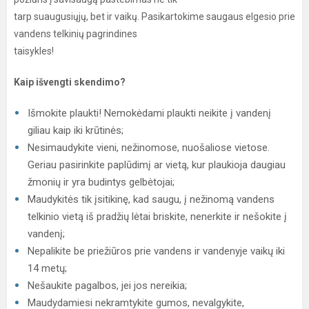
tarp suaugusiųjų, bet ir vaikų. Pasikartokime saugaus elgesio prie
vandens telkinių pagrindines
taisykles!
Kaip išvengti skendimo?
Išmokite plaukti! Nemokėdami plaukti neikite į vandenį
giliau kaip iki krūtinės;
Nesimaudykite vieni, nežinomose, nuošaliose vietose.
Geriau pasirinkite paplūdimį ar vietą, kur plaukioja daugiau
žmonių ir yra budintys gelbėtojai;
Maudykitės tik įsitikinę, kad saugu, į nežinomą vandens
telkinio vietą iš pradžių lėtai briskite, nenerkite ir nešokite į
vandenį;
Nepalikite be priežiūros prie vandens ir vandenyje vaikų iki
14 metų;
Nešaukite pagalbos, jei jos nereikia;
Maudydamiesi nekramtykite gumos, nevalgykite,