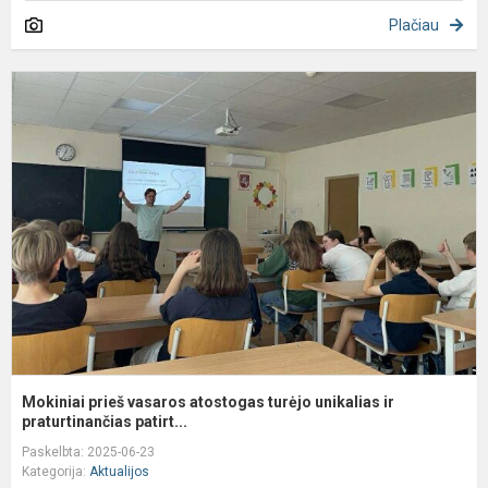
Plačiau
M
p
v
a
t
u
ir
pr
Mokiniai prieš vasaros atostogas turėjo unikalias ir
praturtinančias patirt...
Paskelbta: 2025-06-23
Kategorija:
Aktualijos