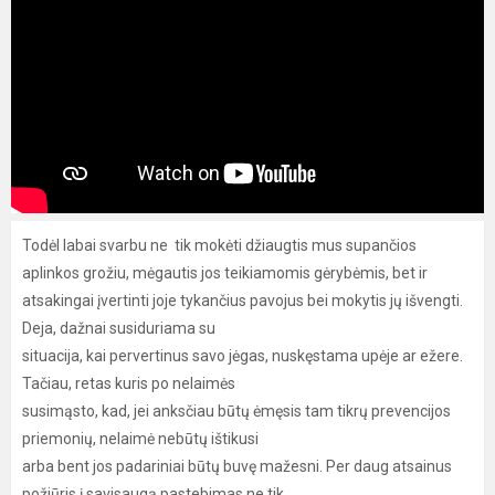
Todėl labai svarbu ne tik mokėti džiaugtis mus supančios
aplinkos grožiu, mėgautis jos teikiamomis gėrybėmis, bet ir
atsakingai įvertinti joje tykančius pavojus bei mokytis jų išvengti.
Deja, dažnai susiduriama su
situacija, kai pervertinus savo jėgas, nuskęstama upėje ar ežere.
Tačiau, retas kuris po nelaimės
susimąsto, kad, jei anksčiau būtų ėmęsis tam tikrų prevencijos
priemonių, nelaimė nebūtų ištikusi
arba bent jos padariniai būtų buvę mažesni. Per daug atsainus
požiūris į savisaugą pastebimas ne tik