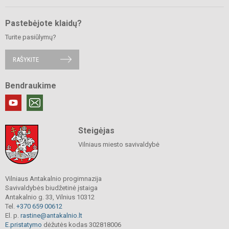
Pastebėjote klaidų?
Turite pasiūlymų?
RAŠYKITE
Bendraukime
Steigėjas
Vilniaus miesto savivaldybė
Vilniaus Antakalnio progimnazija
Savivaldybės biudžetinė įstaiga
Antakalnio g. 33, Vilnius 10312
Tel.
+370 659 00612
El. p.
rastine@antakalnio.lt
E.pristatymo
dėžutės kodas 302818006