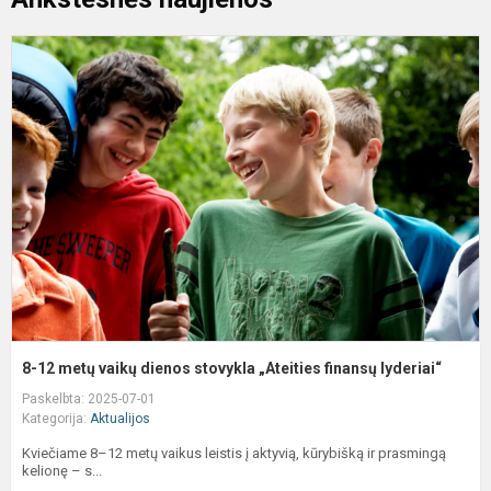
8
1
m
v
d
s
„
f
l
8-12 metų vaikų dienos stovykla „Ateities finansų lyderiai“
Paskelbta: 2025-07-01
Kategorija:
Aktualijos
Kviečiame 8–12 metų vaikus leistis į aktyvią, kūrybišką ir prasmingą
kelionę – s...