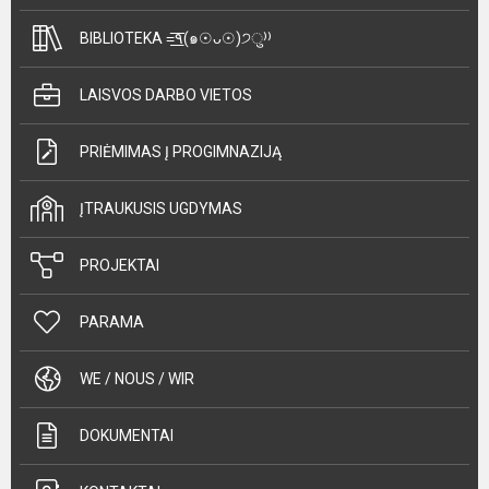
BIBLIOTEKA =͟͟͞͞٩(๑☉ᴗ☉)੭ु⁾⁾
LAISVOS DARBO VIETOS
PRIĖMIMAS Į PROGIMNAZIJĄ
ĮTRAUKUSIS UGDYMAS
PROJEKTAI
PARAMA
WE / NOUS / WIR
DOKUMENTAI