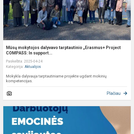
C
Mūsų mokytojos dalyvavo tarptautinio „Erasmus+ Project
COMPASS: In support...
Paskelbta: 2025-04-24
Kategorija:
Aktualijos
Mokykla dalyvauja tarptautiniame projekte ugdant mokinių
kompetencijas.
Plačiau
M
2
P
d