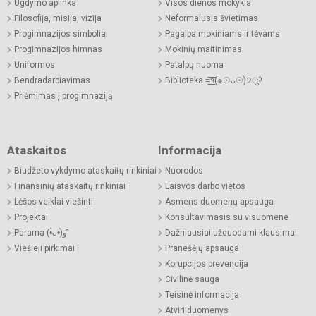
Ugdymo aplinka
Visos dienos mokykla
Filosofija, misija, vizija
Neformalusis švietimas
Progimnazijos simboliai
Pagalba mokiniams ir tėvams
Progimnazijos himnas
Mokinių maitinimas
Uniformos
Patalpų nuoma
Bendradarbiavimas
Biblioteka =͟͟͞͞٩(๑☉ᴗ☉)੭ु⁾⁾
Priėmimas į progimnaziją
Ataskaitos
Informacija
Biudžeto vykdymo ataskaitų rinkiniai
Nuorodos
Finansinių ataskaitų rinkiniai
Laisvos darbo vietos
Lėšos veiklai viešinti
Asmens duomenų apsauga
Projektai
Konsultavimasis su visuomene
Parama (•̀ᴗ•́)و ̑̑
Dažniausiai užduodami klausimai
Viešieji pirkimai
Pranešėjų apsauga
Korupcijos prevencija
Civilinė sauga
Teisinė informacija
Atviri duomenys