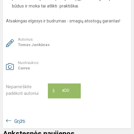
būdus ir moka tai atlikti praktiškai.
Atsakingas elgesys ir budrumas - smagių atostogų garantas!
Autorius:
Tomas Jankūnas
Nuotraukos:
Canva
Nepamirškite
5
AČIŪ
padėkoti autoriui
Grįžti
Ankstesnės naujienos