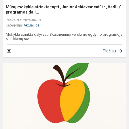
Mūsų mokykla atrinkta tapti „Junior Achievement“ ir „Vedlių“
programos dali...
Paskelbta: 2025-06-19
Kategorija:
Aktualijos
Mokykla atrinkta dalyvauti Skaitmeninio verslumo ugdymo programoje
5–8 klasių mo...
Plačiau
O
m
5
k
v
k
ir
t
in