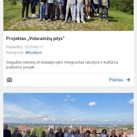
Projektas „Viduramžių pilys“
Paskelbta: 2025-06-11
Kategorija:
Aktualijos
Gegužės mėnesį 2n klasėje vyko integruotas istorijos ir kultūros
pažinimo projek...
Plačiau
M
m
d
t
„
P