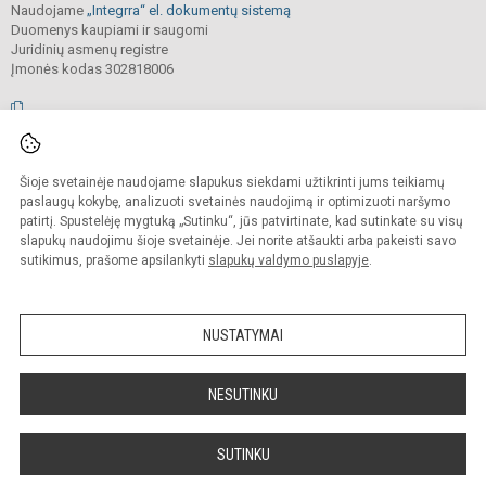
Naudojame
„Integrra“ el. dokumentų sistemą
Duomenys kaupiami ir saugomi
Juridinių asmenų registre
Įmonės kodas 302818006
© 2026. Vilniaus Antakalnio progimnazija. Visos teisės saugomos.
Šioje svetainėje naudojame slapukus siekdami užtikrinti jums teikiamų
Kopijuoti, cituoti ar kitaip atvaizduoti internetinės svetainės turinį be raštiško
mokyklos vadovų sutikimo yra draudžiama.
paslaugų kokybę, analizuoti svetainės naudojimą ir optimizuoti naršymo
patirtį. Spustelėję mygtuką „Sutinku“, jūs patvirtinate, kad sutinkate su visų
Prieinamumo paraiška
Slapukų valdymas
slapukų naudojimu šioje svetainėje. Jei norite atšaukti arba pakeisti savo
sutikimus, prašome apsilankyti
slapukų valdymo puslapyje
.
Sumanus būdas atnaujinti
mokyklos interneto
svetainę
NUSTATYMAI
NESUTINKU
SUTINKU