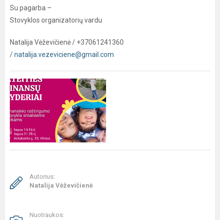
Su pagarba –
Stovyklos organizatorių vardu
Natalija Vėževičienė / +37061241360
/
natalija.vezeviciene@gmail.com
Autorius:
Natalija Vėževičienė
Nuotraukos: