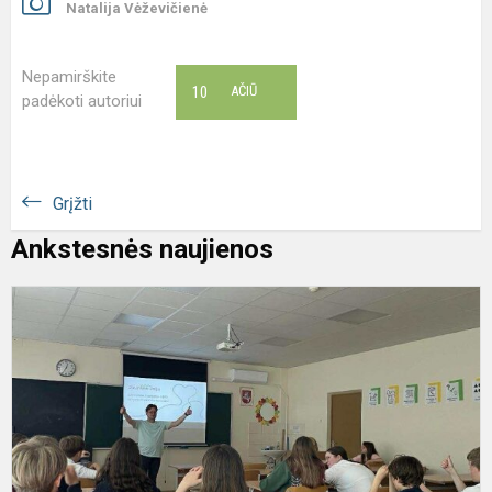
Natalija Vėževičienė
Nepamirškite
10
AČIŪ
padėkoti autoriui
Grįžti
Ankstesnės naujienos
M
p
v
a
t
u
ir
pr