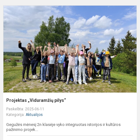
P
„
p
Projektas „Viduramžių pilys“
Paskelbta: 2025-06-11
Kategorija:
Aktualijos
Gegužės mėnesį 2n klasėje vyko integruotas istorijos ir kultūros
pažinimo projek...