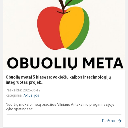
m
5
k
v
k
ir
t
in
Obuolių metai 5 klasėse: vokiečių kalbos ir technologijų
integruotas projek...
Paskelbta: 2025-06-19
Kategorija:
Aktualijos
Nuo šių mokslo metų pradžios Vilniaus Antakalnio progimnazijoje
vyko ypatingas t...
Plačiau