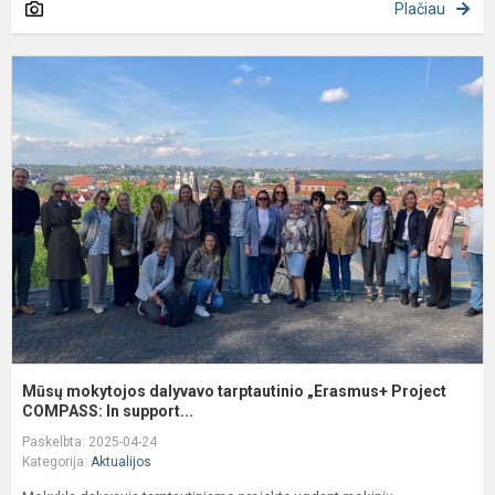
Plačiau
M
m
d
t
„
P
C
Mūsų mokytojos dalyvavo tarptautinio „Erasmus+ Project
COMPASS: In support...
Paskelbta: 2025-04-24
Kategorija:
Aktualijos