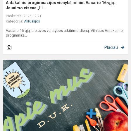
Antakalnio progimnazijos vienybė minint Vasario 16-ąją.
Jaunimo eisena „Li...
Paskelbta: 2025-02-21
Kategorija:
Aktualijos
Vasario 16-ąją, Lietuvos valstybės atkūrimo dieną, Vilniaus Antakalnio
progimnaz...
Plačiau
N
a
d
d