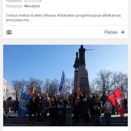
Paskelbta: 2025-03-04
Kategorija:
Aktualijos
Trečius metus iš eilės Vilniaus Antakalnio progimnazijoje atliekamas
emocinės mo...
Plačiau
A
p
v
m
V
1
ą
Ja