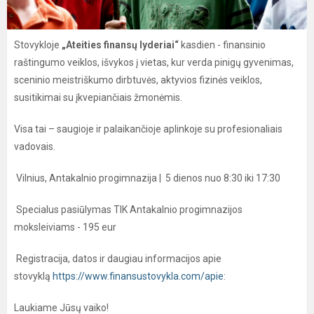
Stovykloje
„Ateities finansų lyderiai“
kasdien - finansinio
raštingumo veiklos, išvykos į vietas, kur verda pinigų gyvenimas,
sceninio meistriškumo dirbtuvės, aktyvios fizinės veiklos,
susitikimai su įkvepiančiais žmonėmis.
Visa tai – saugioje ir palaikančioje aplinkoje su profesionaliais
vadovais.
Vilnius, Antakalnio progimnazija | 5 dienos nuo 8:30 iki 17:30
Specialus pasiūlymas TIK Antakalnio progimnazijos
moksleiviams - 195 eur
Registracija, datos ir daugiau informacijos apie
stovyklą
https://www.finansustovykla.com/apie
:
Laukiame Jūsų vaiko!