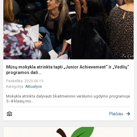
„
A
ir
„
Mūsų mokykla atrinkta tapti „Junior Achievement“ ir „Vedlių“
programos dali...
Paskelbta: 2025-06-19
Kategorija:
Aktualijos
Mokykla atrinkta dalyvauti Skaitmeninio verslumo ugdymo programoje
5–8 klasių mo...
Plačiau
O