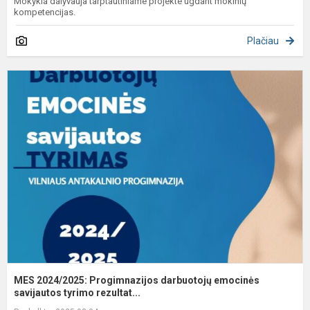
Mokykla dalyvauja tarptautiniame projekte ugdant mokinių
kompetencijas.
Plačiau
M
2
P
d
e
s
MES 2024/2025: Progimnazijos darbuotojų emocinės
savijautos tyrimo rezultat...