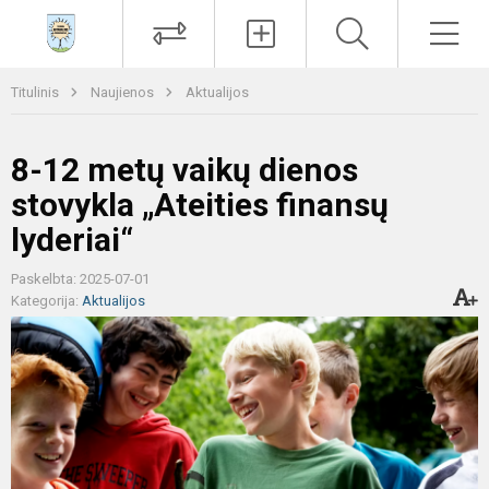
Paieška
Men
Titulinis
Naujienos
Aktualijos
8-12 metų vaikų dienos
stovykla „Ateities finansų
lyderiai“
Paskelbta: 2025-07-01
Kategorija:
Aktualijos