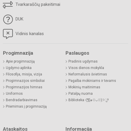
Tvarkaraščių pakeitimai
DUK
Vidinis kanalas
Progimnazija
Paslaugos
Apie progimnaziją
Pradinis ugdymas
Ugdymo aplinka
Visos dienos mokykla
Filosofija, misija, vizija
Neformalusis švietimas
Progimnazijos simboliai
Pagalba mokiniams ir tėvams
Progimnazijos himnas
Mokinių maitinimas
Uniformos
Patalpų nuoma
Bendradarbiavimas
Biblioteka =͟͟͞͞٩(๑☉ᴗ☉)੭ु⁾⁾
Priėmimas į progimnaziją
Ataskaitos
Informacija