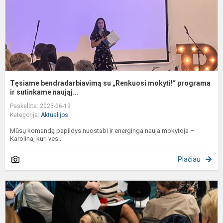
ir.
Tęsiame bendradarbiavimą su „Renkuosi mokyti!“ programa
ir sutinkame naująj...
Paskelbta: 2025-06-19
Kategorija:
Aktualijos
Mūsų komandą papildys nuostabi ir energinga nauja mokytoja –
Karolina, kuri ves...
Plačiau
M
m
a
t