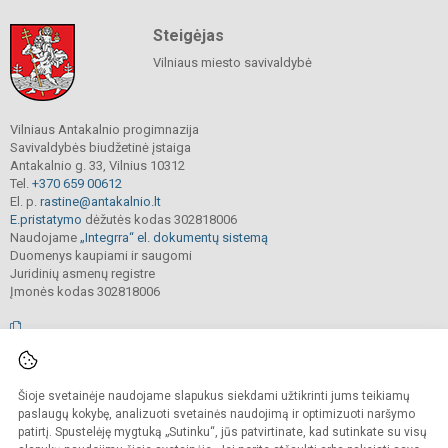
Steigėjas
Vilniaus miesto savivaldybė
Vilniaus Antakalnio progimnazija
Savivaldybės biudžetinė įstaiga
Antakalnio g. 33, Vilnius 10312
Tel.
+370 659 00612
El. p.
rastine@antakalnio.lt
E.pristatymo
dėžutės kodas 302818006
Naudojame
„Integrra“ el. dokumentų sistemą
Duomenys kaupiami ir saugomi
Juridinių asmenų registre
Įmonės kodas 302818006
© 2026. Vilniaus Antakalnio progimnazija. Visos teisės saugomos.
Šioje svetainėje naudojame slapukus siekdami užtikrinti jums teikiamų
Kopijuoti, cituoti ar kitaip atvaizduoti internetinės svetainės turinį be raštiško
mokyklos vadovų sutikimo yra draudžiama.
paslaugų kokybę, analizuoti svetainės naudojimą ir optimizuoti naršymo
patirtį. Spustelėję mygtuką „Sutinku“, jūs patvirtinate, kad sutinkate su visų
Prieinamumo paraiška
Slapukų valdymas