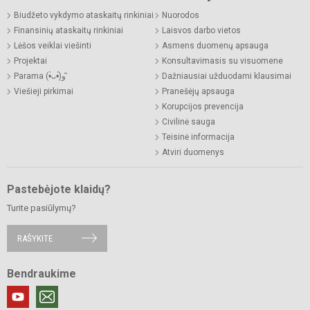
Biudžeto vykdymo ataskaitų rinkiniai
Nuorodos
Finansinių ataskaitų rinkiniai
Laisvos darbo vietos
Lėšos veiklai viešinti
Asmens duomenų apsauga
Projektai
Konsultavimasis su visuomene
Parama (•̀ᴗ•́)و ̑̑
Dažniausiai užduodami klausimai
Viešieji pirkimai
Pranešėjų apsauga
Korupcijos prevencija
Civilinė sauga
Teisinė informacija
Atviri duomenys
Pastebėjote klaidų?
Turite pasiūlymų?
RAŠYKITE
Bendraukime