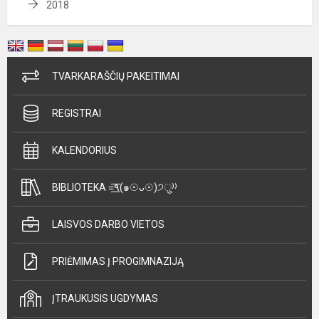
2018
TVARKARAŠČIŲ PAKEITIMAI
REGISTRAI
KALENDORIUS
BIBLIOTEKA =͟͟͞͞٩(๑☉ᴗ☉)੭ु⁾⁾
LAISVOS DARBO VIETOS
PRIĖMIMAS Į PROGIMNAZIJĄ
ĮTRAUKUSIS UGDYMAS