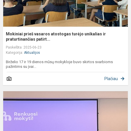
Mokiniai prieš vasaros atostogas turėjo unikalias ir
praturtinančias patirt...
Paskelbta: 2025-06-23
Kategorija:
Aktualijos
Birželio 17 ir 19 dienos mūsų mokykloje buvo skirtos svarbioms
pažintims su įvai...
Plačiau
T
b
s
„
m
p