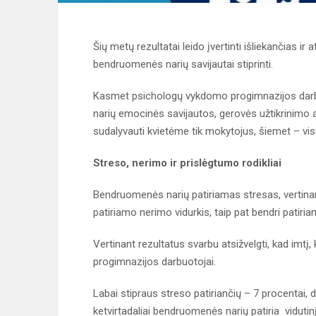
Šių metų rezultatai leido įvertinti išliekančias ir
bendruomenės narių savijautai stiprinti.
Kasmet psichologų vykdomo progimnazijos darbu
narių emocinės savijautos, gerovės užtikrinimo 
sudalyvauti kvietėme tik mokytojus, šiemet – v
Streso, nerimo ir prislėgtumo rodikliai
Bendruomenės narių patiriamas stresas, vertinant
patiriamo nerimo vidurkis, taip pat bendri patir
Vertinant rezultatus svarbu atsižvelgti, kad imtį,
progimnazijos darbuotojai.
Labai stipraus streso patiriančių – 7 procentai, d
ketvirtadaliai bendruomenės narių patiria vidutinį ar