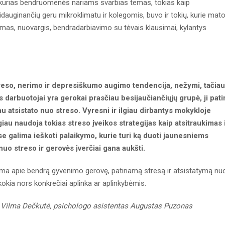
i kurias bendruomenės nariams svarbias temas, tokias kaip
uginančių geru mikroklimatu ir kolegomis, buvo ir tokių, kurie mat
s, nuovargis, bendradarbiavimo su tėvais klausimai, kylantys
so, nerimo ir depresiškumo augimo tendencija, nežymi, tačiau 
 darbuotojai yra gerokai prasčiau besijaučiančiųjų grupė, ji pati
u atsistato nuo streso. Vyresni ir ilgiau dirbantys mokykloje
giau naudoja tokias streso įveikos strategijas kaip atsitraukimas 
uose galima ieškoti palaikymo, kurie turi ką duoti jaunesniems
o streso ir gerovės įverčiai gana aukšti.
ama apie bendrą gyvenimo gerovę, patiriamą stresą ir atsistatymą nu
 kokia nors konkrečiai aplinka ar aplinkybėmis.
, Vilma Dečkutė, psichologo asistentas Augustas Puzonas