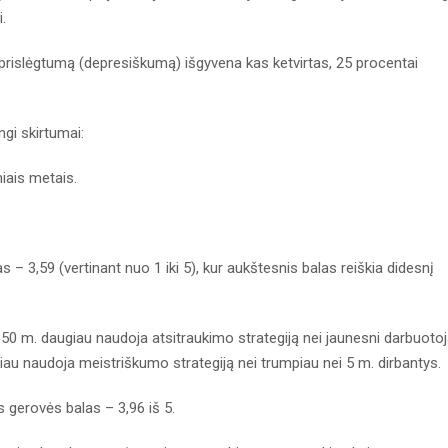
.
ų prislėgtumą (depresiškumą) išgyvena kas ketvirtas, 25 procentai
ngi skirtumai:
iais metais.
– 3,59 (vertinant nuo 1 iki 5), kur aukštesnis balas reiškia didesnį
š 50 m. daugiau naudoja atsitraukimo strategiją nei jaunesni darbuotoj
ugiau naudoja meistriškumo strategiją nei trumpiau nei 5 m. dirbantys.
 gerovės balas – 3,96 iš 5.