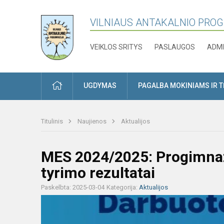
VILNIAUS ANTAKALNIO PRO
VEIKLOS SRITYS
PASLAUGOS
ADMI
PRADŽIA
UGDYMAS
PAGALBA MOKINIAMS IR 
Titulinis
Naujienos
Aktualijos
MES 2024/2025: Progimnaz
tyrimo rezultatai
Paskelbta: 2025-03-04
Kategorija:
Aktualijos