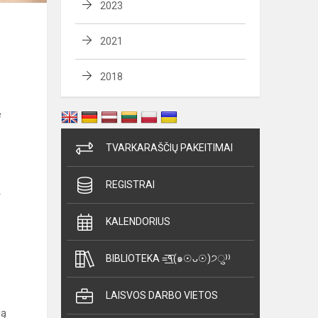
2023
2021
2018
e
TVARKARAŠČIŲ PAKEITIMAI
REGISTRAI
r
KALENDORIUS
BIBLIOTEKA =͟͟͞͞٩(๑☉ᴗ☉)੭ु⁾⁾
LAISVOS DARBO VIETOS
gą