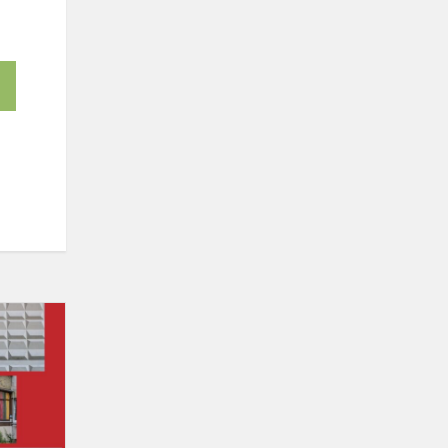
Gyventojų
apklausa
apie
skirtingų
gyvenamųjų
rajonų