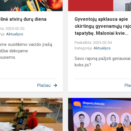
linė atvirų durų diena
Gyventojų apklausa apie
skirtingų gyvenamųjų raj
ta: 2025-02-20
tapatybę. Maloniai kvie...
ija:
Aktualijos
Paskelbta: 2025-02-04
ame susitikimo vaizdo įrašą.
Kategorija:
Aktualijos
džiai dėkojame
vusiems.
Savo rajoną pažįsti geriausiai
koks jis?
Plačiau
Pla
Džiaugsmas
iš
paauglių
širdies
vienišiems