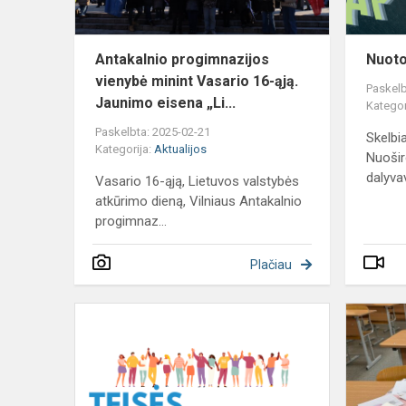
ąją.
Ja...
Antakalnio progimnazijos
Nuoto
vienybė minint Vasario 16-ąją.
Paskelb
Jaunimo eisena „Li...
Kategor
Paskelbta: 2025-02-21
Skelbi
Kategorija:
Aktualijos
Nuošir
dalyva
Vasario 16-ąją, Lietuvos valstybės
atkūrimo dieną, Vilniaus Antakalnio
progimnaz...
Plačiau
Mokykla
per
šventes
tapo
tikru