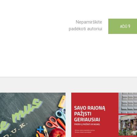
Nepamirškite
9
AČIŪ
padėkoti autoriui
Nuotolinė
os
atvirų
durų
diena