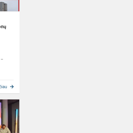
tapatyb...
onų
 –
čiau
Mokyklos
pedagogai
gilina
žinias
apie