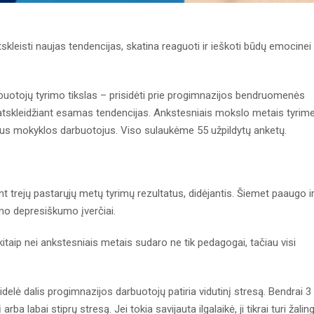
 atskleisti naujas tendencijas, skatina reaguoti ir ieškoti būdų emocinei
otojų tyrimo tikslas – prisidėti prie progimnazijos bendruomenės
atskleidžiant esamas tendencijas. Ankstesniais mokslo metais tyrim
isus mokyklos darbuotojus. Viso sulaukėme 55 užpildytų anketų.
 trejų pastarųjų metų tyrimų rezultatus, didėjantis. Šiemet paaugo i
iamo depresiškumo įverčiai.
 kitaip nei ankstesniais metais sudaro ne tik pedagogai, tačiau visi
idelė dalis progimnazijos darbuotojų patiria vidutinį stresą. Bendrai 3
ba labai stiprų stresą. Jei tokia savijauta ilgalaikė, ji tikrai turi žalin