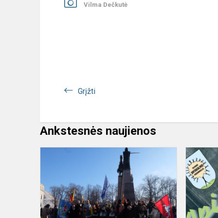
Vilma Dečkutė
Grįžti
Ankstesnės naujienos
Antakalnio
progimnazij
vienybė
minint
Vasario
16-