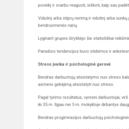
poveikį ir svarbu reaguoti, ieškoti, kaip sau padėti
Vidutinį arba stiprų nerimą ir vidutinį arba sunk
bendruomenės narių.
Lyginant grupes išryškėjo šie statistiškai reikšmi
Panašios tendencijos buvo stebimos ir ankstesn
Streso įveika ir psichologinė gerovė
Bendras darbuotojų atsistatymo nuo streso balas 
asmens gebėjimą atsistatyti nuo streso.
Pagal tyrimo rezultatus, vyresni darbuotojai, vir
iki 35 m. Ilgiau nei 5 m. mokykloje dirbantys da
Bendras progimnazijos darbuotojų psichologinės