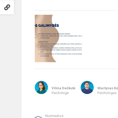
Vilma Dečkutė
Martynas Ko
Psichologė
Psichologas
Nuotraukos: