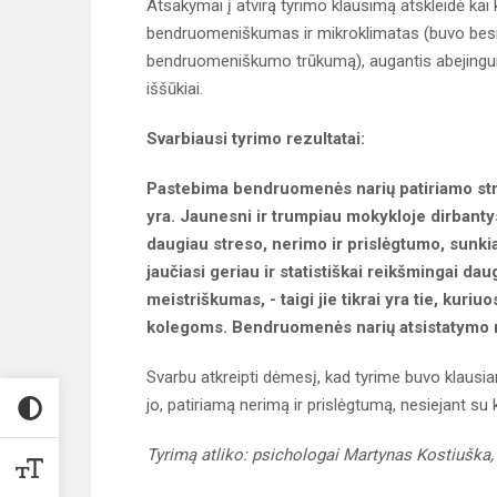
Atsakymai į atvirą tyrimo klausimą atskleidė ka
bendruomeniškumas ir mikroklimatas (buvo besida
bendruomeniškumo trūkumą), augantis abejinguma
iššūkiai.
Svarbiausi tyrimo rezultatai:
Pastebima bendruomenės narių patiriamo stre
yra. Jaunesni ir trumpiau mokykloje dirbantys
daugiau streso, nerimo ir prislėgtumo, sunkia
jaučiasi geriau ir statistiškai reikšmingai dau
meistriškumas, - taigi jie tikrai yra tie, kuri
kolegoms. Bendruomenės narių atsistatymo nu
Svarbu atkreipti dėmesį, kad tyrime buvo klausi
jo, patiriamą nerimą ir prislėgtumą, nesiejant su
Tyrimą atliko: psichologai Martynas Kostiuška