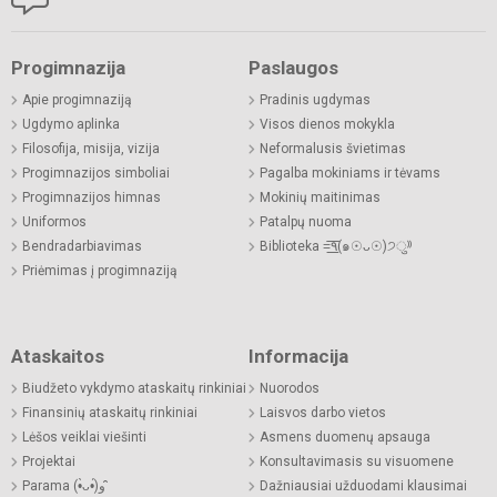
Progimnazija
Paslaugos
Apie progimnaziją
Pradinis ugdymas
Ugdymo aplinka
Visos dienos mokykla
Filosofija, misija, vizija
Neformalusis švietimas
Progimnazijos simboliai
Pagalba mokiniams ir tėvams
Progimnazijos himnas
Mokinių maitinimas
Uniformos
Patalpų nuoma
Bendradarbiavimas
Biblioteka =͟͟͞͞٩(๑☉ᴗ☉)੭ु⁾⁾
Priėmimas į progimnaziją
Ataskaitos
Informacija
Biudžeto vykdymo ataskaitų rinkiniai
Nuorodos
Finansinių ataskaitų rinkiniai
Laisvos darbo vietos
Lėšos veiklai viešinti
Asmens duomenų apsauga
Projektai
Konsultavimasis su visuomene
Parama (•̀ᴗ•́)و ̑̑
Dažniausiai užduodami klausimai