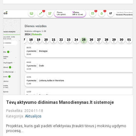
T
a
d
M
s
Tėvų aktyvumo didinimas Manodienynas.lt sistemoje
Paskelbta: 2024-11-18
Kategorija:
Aktualijos
Projektas, kuris gali padėti efektyviau įtraukti tėvus į mokinių ugdymo
procesą...