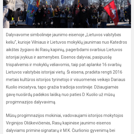
Dalyvavome simbolinėje jaunimo eisenoje „Lietuvos valstybės
keliu“, kurioje Vilniaus ir Lietuvos mokyklų jaunimas nuo Katedros
aikštės žygiavo iki Rasų kapinių, pagerbdami svarbius Lietuvos
istorijai įvykius ir asmenybes. Eisenos dalyviai, pasipuošę
trispalvėmis ir mokyklų vėliavomis, taip pat aplankė 16 svarbių
Lietuvos valstybės istorijai vietų. Ši eisena, pradėta rengti 2016
metais kultūros istorijos tyrinėtojo ir visuomenės veikėjo Dariaus
Kuolio iniciatyva, tapo gražia tradicija sostinėje. Džiaugiamės
gavę nuoširdų padėkos laišką nuo paties D. Kuolio už mūsų
progimnazijos dalyvavimą.
Mūsų progimnazijos mokiniai, vadovaujami istorijos mokytojos
Virginijos Oliškevičienės, Rasų kapinėse jaunimo eisenos
dalyviams priminė signatarų ir M.K. Čiurlionio gyvenimą bei