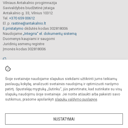
Vilniaus Antakalnio progimnazija
Savivaldybės biudžetinė įstaiga
Antakalnio g. 33, Vilnius 10312
Tel.
+370 659 00612
El. p.
rastine@antakalnio.lt
E.pristatymo
dėžutės kodas 302818006
Naudojame
„Integrra“ el. dokumentų sistemą
Duomenys kaupiami ir saugomi
Juridinių asmenų registre
Įmonės kodas 302818006
© 2026. Vilniaus Antakalnio progimnazija. Visos teisės saugomos.
Šioje svetainėje naudojame slapukus siekdami užtikrinti jums teikiamų
Kopijuoti, cituoti ar kitaip atvaizduoti internetinės svetainės turinį be raštiško
mokyklos vadovų sutikimo yra draudžiama.
paslaugų kokybę, analizuoti svetainės naudojimą ir optimizuoti naršymo
patirtį. Spustelėję mygtuką „Sutinku“, jūs patvirtinate, kad sutinkate su visų
Prieinamumo paraiška
Slapukų valdymas
slapukų naudojimu šioje svetainėje. Jei norite atšaukti arba pakeisti savo
sutikimus, prašome apsilankyti
slapukų valdymo puslapyje
.
Sumanus būdas atnaujinti
mokyklos interneto
svetainę
NUSTATYMAI