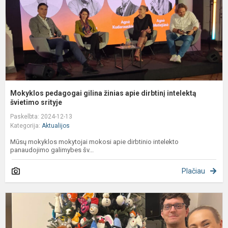
d
i
šv
Mokyklos pedagogai gilina žinias apie dirbtinį intelektą
švietimo srityje
Paskelbta: 2024-12-13
Kategorija:
Aktualijos
Mūsų mokyklos mokytojai mokosi apie dirbtinio intelekto
panaudojimo galimybes šv...
Plačiau
D
s
P