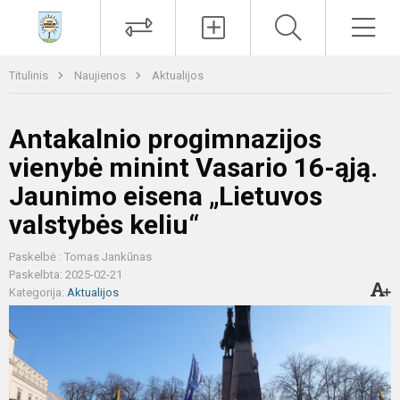
Paieška
Men
Titulinis
Naujienos
Aktualijos
Antakalnio progimnazijos
vienybė minint Vasario 16-ąją.
Jaunimo eisena „Lietuvos
valstybės keliu“
Paskelbė : Tomas Jankūnas
Paskelbta: 2025-02-21
Kategorija:
Aktualijos