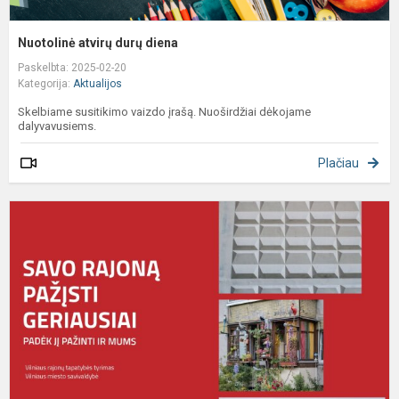
Nuotolinė atvirų durų diena
Paskelbta: 2025-02-20
Kategorija:
Aktualijos
Skelbiame susitikimo vaizdo įrašą. Nuoširdžiai dėkojame
dalyvavusiems.
Plačiau
G
a
a
s
g
r
t