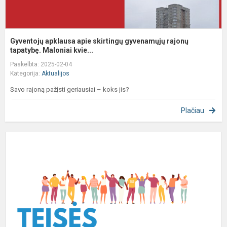
Gyventojų apklausa apie skirtingų gyvenamųjų rajonų
tapatybę. Maloniai kvie...
Paskelbta: 2025-02-04
Kategorija:
Aktualijos
Savo rajoną pažįsti geriausiai – koks jis?
Plačiau
M
p
š
t
t
K
m