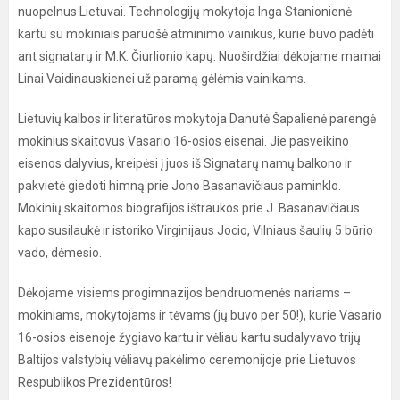
nuopelnus Lietuvai. Technologijų mokytoja Inga Stanionienė
kartu su mokiniais paruošė atminimo vainikus, kurie buvo padėti
ant signatarų ir M.K. Čiurlionio kapų. Nuoširdžiai dėkojame mamai
Linai Vaidinauskienei už paramą gėlėmis vainikams.
Lietuvių kalbos ir literatūros mokytoja Danutė Šapalienė parengė
mokinius skaitovus Vasario 16-osios eisenai. Jie pasveikino
eisenos dalyvius, kreipėsi į juos iš Signatarų namų balkono ir
pakvietė giedoti himną prie Jono Basanavičiaus paminklo.
Mokinių skaitomos biografijos ištraukos prie J. Basanavičiaus
kapo susilaukė ir istoriko Virginijaus Jocio, Vilniaus šaulių 5 būrio
vado, dėmesio.
Dėkojame visiems progimnazijos bendruomenės nariams –
mokiniams, mokytojams ir tėvams (jų buvo per 50!), kurie Vasario
16-osios eisenoje žygiavo kartu ir vėliau kartu sudalyvavo trijų
Baltijos valstybių vėliavų pakėlimo ceremonijoje prie Lietuvos
Respublikos Prezidentūros!