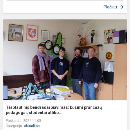
Plačiau
T
b
b
p
p
Tarptautinis bendradarbiavimas: būsimi prancūzų
pedagogai, studentai atliko...
Paskelbta: 2024-11-05
Kategorija:
Aktualijos