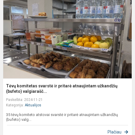
k
s
ir
p
a
u
(b
Tėvų komitetas svarstė ir pritarė atnaujintam užkandžių
(bufeto) valgiarašč...
Paskelbta: 2024-11-21
Kategorija:
Aktualijos
35 tėvų komiteto atstovai svarstė ir pritarė atnaujintam užkandžių
(bufeto) valg...
Plačiau