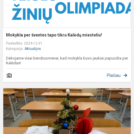
Mokykla per šventes tapo tikru Kalėdų miesteliu!
Paskelbta: 2024-12-31
Kategorija:
Aktualijos
Dėkojame visai bendruomenei, kad mokykla buvo jaukiai papuošta per
Kalėdas!
Plačiau
D
i
p
š
v
s