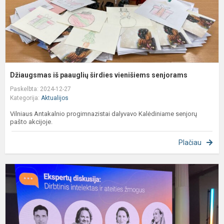
Džiaugsmas iš paauglių širdies vienišiems senjorams
Paskelbta: 2024-12-27
Kategorija:
Aktualijos
Vilniaus Antakalnio progimnazistai dalyvavo Kalėdiniame senjorų
pašto akcijoje.
Plačiau
M
p
g
ž
a