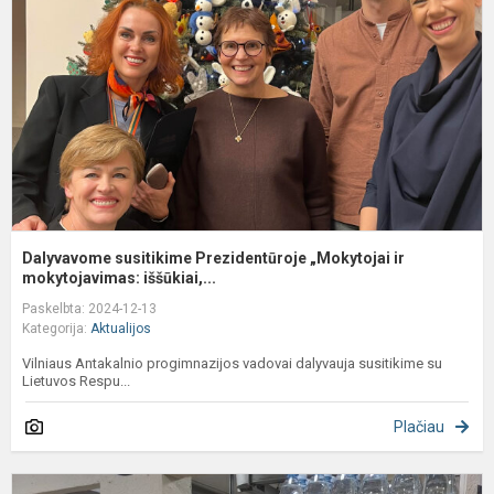
„
ir
m
Dalyvavome susitikime Prezidentūroje „Mokytojai ir
mokytojavimas: iššūkiai,...
Paskelbta: 2024-12-13
Kategorija:
Aktualijos
Vilniaus Antakalnio progimnazijos vadovai dalyvauja susitikime su
Lietuvos Respu...
Plačiau
T