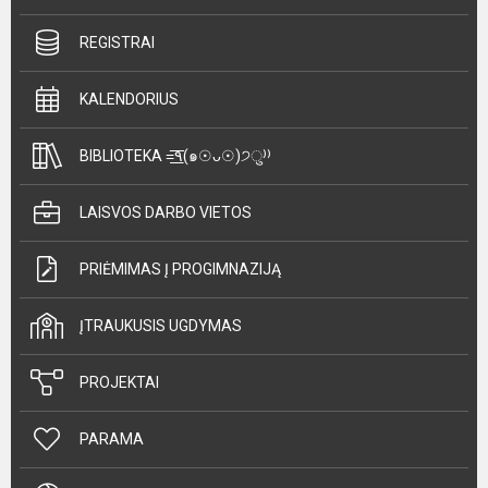
REGISTRAI
KALENDORIUS
BIBLIOTEKA =͟͟͞͞٩(๑☉ᴗ☉)੭ु⁾⁾
LAISVOS DARBO VIETOS
PRIĖMIMAS Į PROGIMNAZIJĄ
ĮTRAUKUSIS UGDYMAS
PROJEKTAI
PARAMA