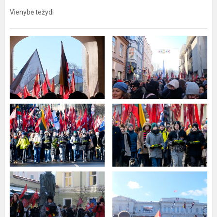
Vienybė težydi